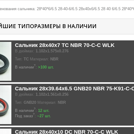
нования сальника: 28*40*6/6.5 28-40-6/6.5 28х40х6/6.5 28 40 6/6.5 28*40*6
ЙШИЕ ТИПОРАЗМЕРЫ В НАЛИЧИИ
Сальник 28x40x7 TC NBR 70-C-C WLK
В дюймах:
1.102x1.575x0.276
Тип:
TC
Материал:
NBR
?
В наличии
:
>100 шт.
Сальник 28x39.64x6.5 GNB20 NBR 75-K91-C-
В дюймах:
1.102x1.561x0.256
Тип:
GNB20
Материал:
NBR
?
В наличии
:
12 шт.
?
Под заказ
:
~27 шт.
Сальник 28x40x10 DC NBR 70-C-C WLK