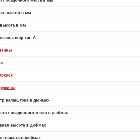
тр посадочного места в мм
ная высота в мм
я высота в мм
резины шор тип A
езины
си
аркаса
пружины
етр вала/штока в дюймах
аметр посадочного места в дюймах
новная высота в дюймах
рая высота в дюймах