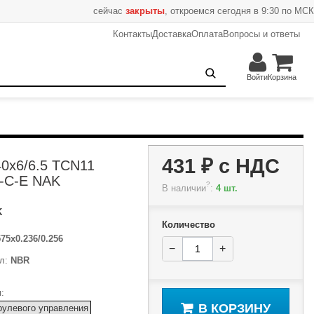
сейчас
закрыты
, откроемся сегодня в 9:30 по МСК
Контакты
Доставка
Оплата
Вопросы и ответы
431 ₽
−
+
В корзину
Войти
Корзина
431 ₽
с НДС
0x6/6.5 TCN11
-C-E NAK
?
В наличии
:
4 шт.
K
Количество
575x0.236/0.256
−
+
л:
NBR
:
В КОРЗИНУ
рулевого управления