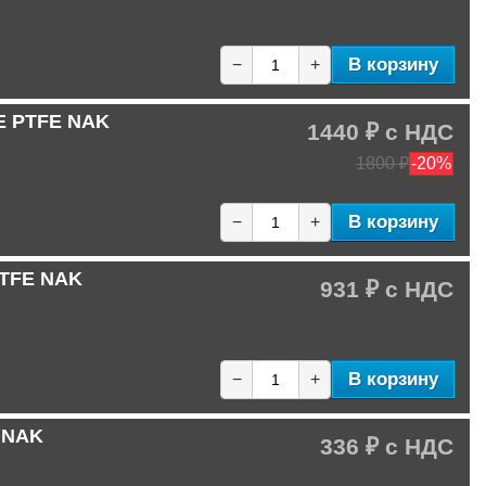
В корзину
−
+
-E PTFE NAK
1440 ₽
1800 ₽
-20%
В корзину
−
+
PTFE NAK
931 ₽
В корзину
−
+
C NAK
336 ₽