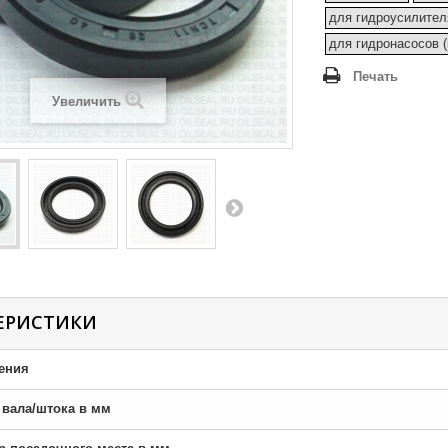
для гидроусилител
для гидронасосов 
Печать
Увеличить
ЕРИСТИКИ
ения
р вала/штока в мм