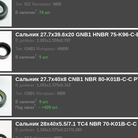
Тип:
ISZ
Материал:
NBR
?
В наличии
:
74 шт.
Сальник 27.7x39.6x20 GNB1 HNBR 75-K96-C
В дюймах:
1.091x1.559x0.787
Тип:
GNB1
Материал:
HNBR
?
В наличии
:
5 шт.
Сальник 27.7x40x8 CNB1 NBR 80-K01B-C-C 
В дюймах:
1.091x1.575x0.315
Тип:
CNB1
Материал:
NBR
?
В наличии
:
9 шт.
?
Под заказ
:
~ >428 шт.
Сальник 28x40x5.5/7.1 TC4 NBR 70-K01B-C-
В дюймах:
1.102x1.575x0.217/0.280