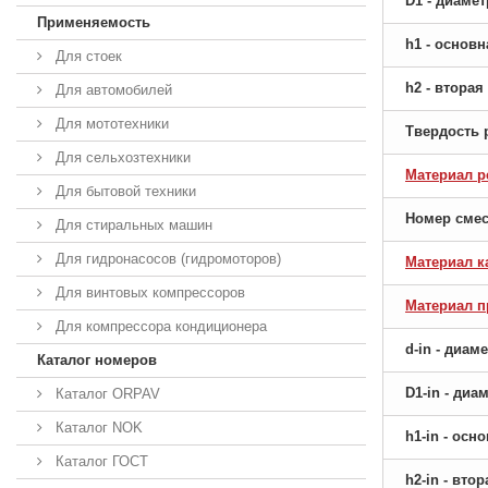
D1 - диаме
Применяемость
h1 - основ
Для стоек
h2 - втора
Для автомобилей
Для мототехники
Твердость 
Для сельхозтехники
Материал р
Для бытовой техники
Номер сме
Для стиральных машин
Для гидронасосов (гидромоторов)
Материал к
Для винтовых компрессоров
Материал 
Для компрессора кондиционера
d-in - диам
Каталог номеров
D1-in - ди
Каталог ORPAV
Каталог NOK
h1-in - ос
Каталог ГОСТ
h2-in - вто