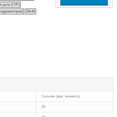
я руля (ГУР)
(гидромоторов)
28x40
Сальник (арм. манжета)
28