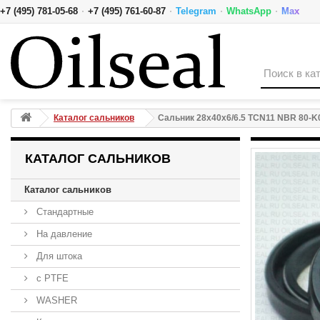
·
·
·
·
+7 (495) 781-05-68
+7 (495) 761-60-87
Telegram
WhatsApp
Max
Сальник 28x40x6/6.5 TCN11 NBR 80-K01B-C-E NAK
Каталог сальников
Сальник 28x40x6/6.5 TCN11 NBR 80-
КАТАЛОГ САЛЬНИКОВ
Каталог сальников
Стандартные
На давление
Для штока
с PTFE
WASHER