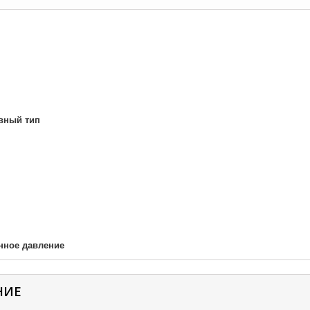
вный тип
нное давление
НИЕ