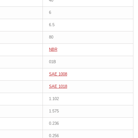
40
6
6.5
80
NBR
01B
SAE 1008
SAE 1018
1.102
1.575
0.236
0.256