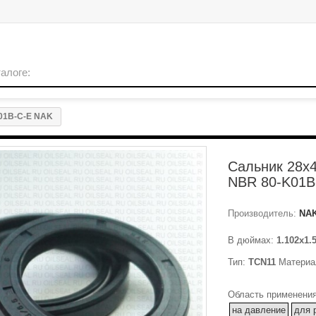
K01B-C-E NAK
Сальник 28x4
NBR 80-K01B
Производитель:
NA
В дюймах:
1.102x1.
Тип:
TCN11
Материа
Область применения
на давление
для 