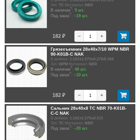
Тип:
TC
Материал:
NBR
?
В наличии
:
9 шт.
?
Под заказ
:
~19 шт.
182 ₽
−
+
Грязесъемник 28x40x7/10 WPM NBR
90-K01B-C NAK
В дюймах:
1.102x1.575x0.276/0.394
Тип:
WPM
Материал:
NBR
?
В наличии
:
40 шт.
?
Под заказ
:
~10 шт.
182 ₽
−
+
Сальник 28x40x8 TC NBR 70-K01B-
C-C NAK
В дюймах:
1.102x1.575x0.315
Тип:
TC
Материал:
NBR
?
Под заказ
:
~20 шт.