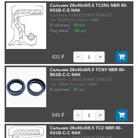
Сальник 28x40x8/5.5 TC2N1 NBR 80-
K01B-C-E NAK
В дюймах:
1.102x1.575x0.315/0.217
Тип:
TC2N1
Материал:
NBR
?
В наличии
:
59 шт.
?
Под заказ
:
~26 шт.
431 ₽
−
+
Сальник 28x40x8/5.5 TCNY NBR 80-
B01B-C-C NAK
В дюймах:
1.102x1.575x0.315/0.217
Тип:
TCNY
Материал:
NBR
?
В наличии
:
87 шт.
545 ₽
−
+
Сальник 28x40x8/8.5 TC2 NBR 80-
K01B-C-C NAK
В дюймах:
1.102x1.575x0.315/0.335