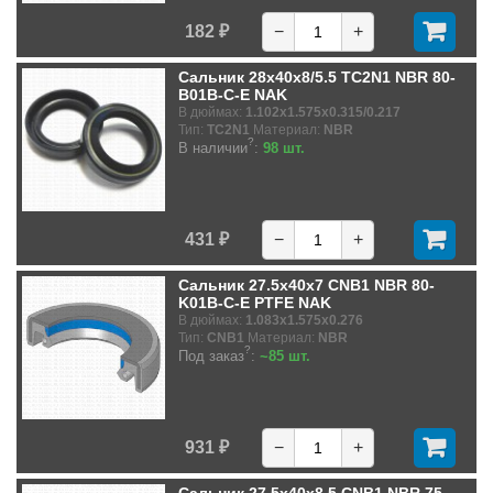
182 ₽
−
+
Сальник 28x40x8/5.5 TC2N1 NBR 80-
B01B-C-E NAK
В дюймах:
1.102x1.575x0.315/0.217
Тип:
TC2N1
Материал:
NBR
?
В наличии
:
98 шт.
431 ₽
−
+
Сальник 27.5x40x7 CNB1 NBR 80-
K01B-C-E PTFE NAK
В дюймах:
1.083x1.575x0.276
Тип:
CNB1
Материал:
NBR
?
Под заказ
:
~85 шт.
931 ₽
−
+