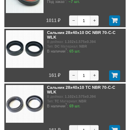
Под заказ
:
~7 шт.
1011 ₽
−
+
Сальник 28x40x10 DC NBR 70-C-C
WLK
В дюймах:
1.102x1.575x0.394
Тип:
DC
Материал:
NBR
?
В наличии
:
65 шт.
161 ₽
−
+
Сальник 28x40x10 TC NBR 70-C-C
WLK
В дюймах:
1.102x1.575x0.394
Тип:
TC
Материал:
NBR
?
В наличии
:
69 шт.