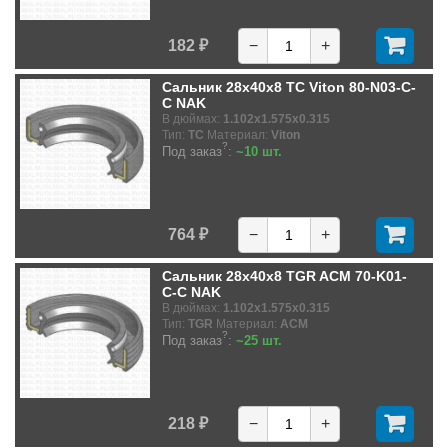
182 ₽
−
+
Сальник 28x40x8 TC Viton 80-N03-C-
C NAK
В дюймах:
1.102x1.575x0.315
Тип:
TC
Материал:
Viton
?
Под заказ
:
~10 шт.
764 ₽
−
+
Сальник 28x40x8 TGR ACM 70-K01-
C-C NAK
В дюймах:
1.102x1.575x0.315
Тип:
TGR
Материал:
ACM
?
Под заказ
:
~25 шт.
218 ₽
−
+