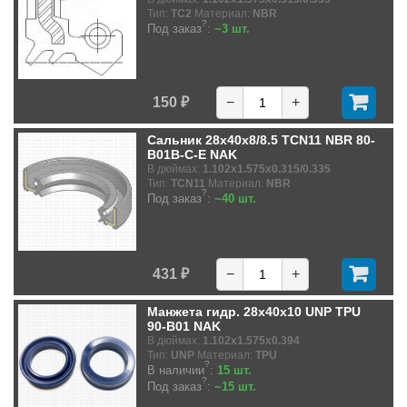
Тип:
TC2
Материал:
NBR
?
Под заказ
:
~3 шт.
150 ₽
−
+
Сальник 28x40x8/8.5 TCN11 NBR 80-
B01B-C-E NAK
В дюймах:
1.102x1.575x0.315/0.335
Тип:
TCN11
Материал:
NBR
?
Под заказ
:
~40 шт.
431 ₽
−
+
Манжета гидр. 28x40x10 UNP TPU
90-B01 NAK
В дюймах:
1.102x1.575x0.394
Тип:
UNP
Материал:
TPU
?
В наличии
:
15 шт.
?
Под заказ
:
~15 шт.