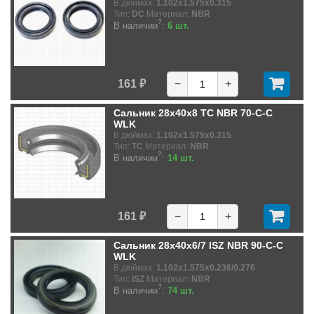
В дюймах:
1.102x1.575x0.315
Тип:
DC
Материал:
NBR
?
В наличии
:
6 шт.
161 ₽
−
+
Сальник 28x40x8 TC NBR 70-C-C
WLK
В дюймах:
1.102x1.575x0.315
Тип:
TC
Материал:
NBR
?
В наличии
:
14 шт.
161 ₽
−
+
Сальник 28x40x6/7 ISZ NBR 90-C-C
WLK
В дюймах:
1.102x1.575x0.236/0.276
Тип:
ISZ
Материал:
NBR
?
В наличии
:
74 шт.