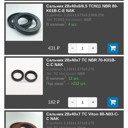
Сальник 28x40x6/6.5 TCN11 NBR 80-
K01B-C-E NAK
В дюймах:
1.102x1.575x0.236/0.256
Тип:
TCN11
Материал:
NBR
?
В наличии
:
4 шт.
431 ₽
−
+
Сальник 28x40x7 TC NBR 70-K01B-
C-C NAK
В дюймах:
1.102x1.575x0.276
Тип:
TC
Материал:
NBR
?
В наличии
:
12 шт.
?
Под заказ
:
~ >212 шт.
182 ₽
−
+
Сальник 28x40x7 TC Viton 80-N03-C-
C NAK
В дюймах:
1.102x1.575x0.276
Тип:
TC
Материал:
Viton