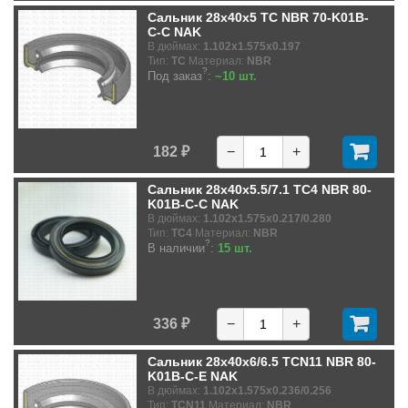
Сальник 28x40x5 TC NBR 70-K01B-
C-C NAK
В дюймах:
1.102x1.575x0.197
Тип:
TC
Материал:
NBR
?
Под заказ
:
~10 шт.
182 ₽
−
+
Сальник 28x40x5.5/7.1 TC4 NBR 80-
K01B-C-C NAK
В дюймах:
1.102x1.575x0.217/0.280
Тип:
TC4
Материал:
NBR
?
В наличии
:
15 шт.
336 ₽
−
+
Сальник 28x40x6/6.5 TCN11 NBR 80-
K01B-C-E NAK
В дюймах:
1.102x1.575x0.236/0.256
Тип:
TCN11
Материал:
NBR