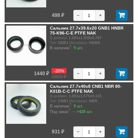
498 ₽
−
+
Сальник 27.7x39.6x20 GNB1 HNBR
75-K96-C-E PTFE NAK
В дюймах:
1.091x1.559x0.787
Тип:
GNB1
Материал:
HNBR
?
В наличии
:
5 шт.
-20%
1440 ₽
−
+
1800 ₽
Сальник 27.7x40x8 CNB1 NBR 80-
K01B-C-C PTFE NAK
В дюймах:
1.091x1.575x0.315
Тип:
CNB1
Материал:
NBR
?
В наличии
:
9 шт.
?
Под заказ
:
~ >428 шт.
931 ₽
−
+