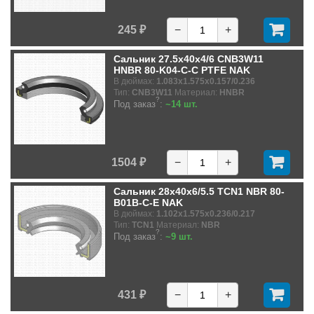
245 ₽
−
+
Сальник 27.5x40x4/6 CNB3W11
HNBR 80-K04-C-C PTFE NAK
В дюймах:
1.083x1.575x0.157/0.236
Тип:
CNB3W11
Материал:
HNBR
?
Под заказ
:
~14 шт.
1504 ₽
−
+
Сальник 28x40x6/5.5 TCN1 NBR 80-
B01B-C-E NAK
В дюймах:
1.102x1.575x0.236/0.217
Тип:
TCN1
Материал:
NBR
?
Под заказ
:
~9 шт.
431 ₽
−
+