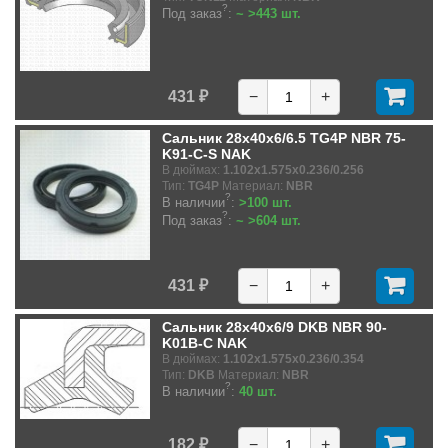
?
Под заказ
:
~ >443 шт.
431 ₽
−
+
Сальник 28x40x6/6.5 TG4P NBR 75-
K91-C-S NAK
В дюймах:
1.102x1.575x0.236/0.256
Тип:
TG4P
Материал:
NBR
?
В наличии
:
>100 шт.
?
Под заказ
:
~ >604 шт.
431 ₽
−
+
Сальник 28x40x6/9 DKB NBR 90-
K01B-C NAK
В дюймах:
1.102x1.575x0.236/0.354
Тип:
DKB
Материал:
NBR
?
В наличии
:
40 шт.
182 ₽
−
+