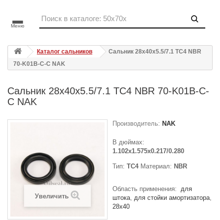
Меню
Каталог сальников
Сальник 28x40x5.5/7.1 TC4 NBR
70-K01B-C-C NAK
Сальник 28x40x5.5/7.1 TC4 NBR 70-K01B-C-
C NAK
Производитель:
NAK
В дюймах:
1.102x1.575x0.217/0.280
Тип:
TC4
Материал:
NBR
Область применения:
для
Увеличить
штока
для стойки амортизатора
28x40