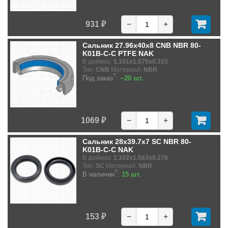
931 ₽
−
+
Сальник 27.96x40x8 CNB NBR 80-
K01B-C-C PTFE NAK
В дюймах:
1.101x1.575x0.315
Тип:
CNB
Материал:
NBR
?
Под заказ
:
~20 шт.
1069 ₽
−
+
Сальник 28x39.7x7 SC NBR 80-
K01B-C-C NAK
В дюймах:
1.102x1.563x0.276
Тип:
SC
Материал:
NBR
?
В наличии
:
15 шт.
153 ₽
−
+