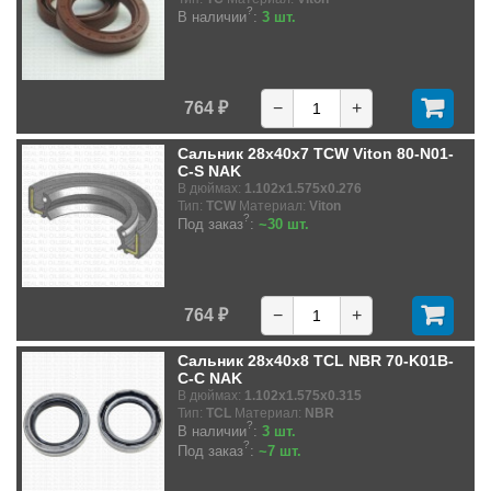
?
В наличии
:
3 шт.
764 ₽
−
+
Сальник 28x40x7 TCW Viton 80-N01-
C-S NAK
В дюймах:
1.102x1.575x0.276
Тип:
TCW
Материал:
Viton
?
Под заказ
:
~30 шт.
764 ₽
−
+
Сальник 28x40x8 TCL NBR 70-K01B-
C-C NAK
В дюймах:
1.102x1.575x0.315
Тип:
TCL
Материал:
NBR
?
В наличии
:
3 шт.
?
Под заказ
:
~7 шт.