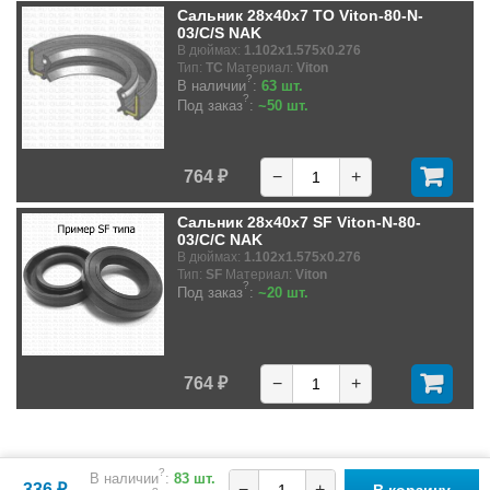
Сальник 28x40x7 TO Viton-80-N-
03/C/S NAK
В дюймах:
1.102x1.575x0.276
Тип:
TC
Материал:
Viton
?
В наличии
:
63 шт.
?
Под заказ
:
~50 шт.
764 ₽
−
+
Сальник 28x40x7 SF Viton-N-80-
03/C/C NAK
В дюймах:
1.102x1.575x0.276
Тип:
SF
Материал:
Viton
?
Под заказ
:
~20 шт.
764 ₽
−
+
?
В наличии
:
83 шт.
336 ₽
−
+