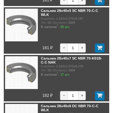
161 ₽
−
+
Сальник 28x40x5 SC NBR 70-C-C
WLK
В дюймах:
1.102x1.575x0.197
Тип:
SC
Материал:
NBR
?
В наличии
:
20 шт.
161 ₽
−
+
Сальник 28x40x7 SC NBR 70-K01B-
C-C NAK
В дюймах:
1.102x1.575x0.276
Тип:
SC
Материал:
NBR
?
В наличии
:
17 шт.
182 ₽
−
+
Сальник 28x40x8 DC NBR 70-C-C
WLK