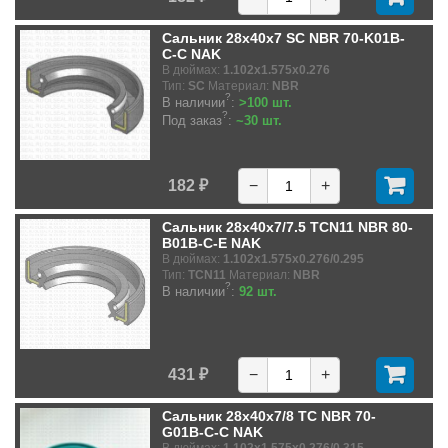
Сальник 28x40x7 SC NBR 70-K01B-
C-C NAK
В дюймах:
1.102x1.575x0.276
Тип:
SC
Материал:
NBR
?
В наличии
:
>100 шт.
?
Под заказ
:
~30 шт.
182 ₽
−
+
Сальник 28x40x7/7.5 TCN11 NBR 80-
B01B-C-E NAK
В дюймах:
1.102x1.575x0.276/0.295
Тип:
TCN11
Материал:
NBR
?
В наличии
:
92 шт.
431 ₽
−
+
Сальник 28x40x7/8 TC NBR 70-
G01B-C-C NAK
В дюймах:
1.102x1.575x0.276/0.315