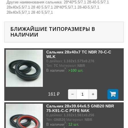
Другие наименования сальника: 28*40*5.5/7.1 28-40-5.5/7.1
28х40х5.5/7.1 28 40 5.5/7.1 28*40*5,5/7,1 28-40-5,5/7,1
28х40х5,5/7,1 28 40 5,5/7,1
БЛИЖАЙШИЕ ТИПОРАЗМЕРЫ В
НАЛИЧИИ
Сальник 28x40x7 TC NBR 70-C-C
WLK
В дюймах:
1.102x1.575x0.276
Тип:
TC
Материал:
NBR
?
В наличии
:
>100 шт.
161 ₽
−
+
Сальник 28x39.64x6.5 GNB20 NBR
75-K91-C-C PTFE NAK
В дюймах:
1.102x1.561x0.256
Тип:
GNB20
Материал:
NBR
?
В наличии
:
12 шт.
?