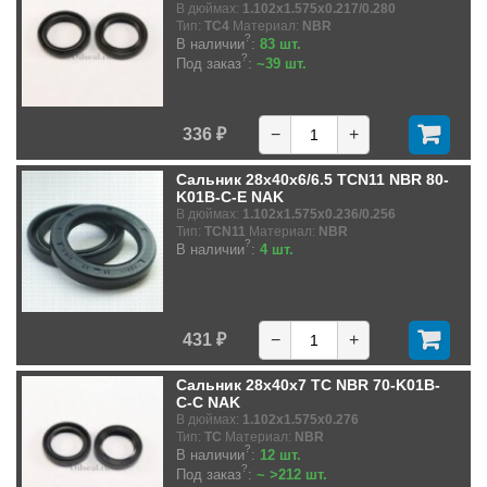
В дюймах:
1.102x1.575x0.217/0.280
Тип:
TC4
Материал:
NBR
?
В наличии
:
83 шт.
?
Под заказ
:
~39 шт.
336 ₽
−
+
Сальник 28x40x6/6.5 TCN11 NBR 80-
K01B-C-E NAK
В дюймах:
1.102x1.575x0.236/0.256
Тип:
TCN11
Материал:
NBR
?
В наличии
:
4 шт.
431 ₽
−
+
Сальник 28x40x7 TC NBR 70-K01B-
C-C NAK
В дюймах:
1.102x1.575x0.276
Тип:
TC
Материал:
NBR
?
В наличии
:
12 шт.
?
Под заказ
:
~ >212 шт.