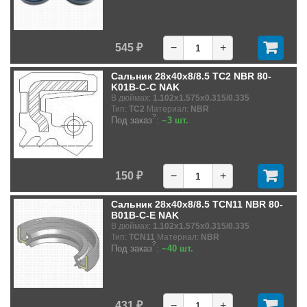
545 ₽
−
+
Сальник 28x40x8/8.5 TC2 NBR 80-
K01B-C-C NAK
В дюймах:
1.102x1.575x0.315/0.335
Тип:
TC2
Материал:
NBR
?
Под заказ
:
~3 шт.
150 ₽
−
+
Сальник 28x40x8/8.5 TCN11 NBR 80-
B01B-C-E NAK
В дюймах:
1.102x1.575x0.315/0.335
Тип:
TCN11
Материал:
NBR
?
Под заказ
:
~40 шт.
431 ₽
−
+