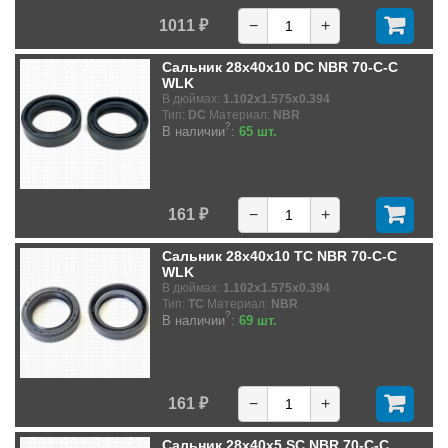
1011 ₽
−
+
Сальник 28x40x10 DC NBR 70-C-C
WLK
В дюймах:
1.102x1.575x0.394
Тип:
DC
Материал:
NBR
?
В наличии
:
65 шт.
161 ₽
−
+
Сальник 28x40x10 TC NBR 70-C-C
WLK
В дюймах:
1.102x1.575x0.394
Тип:
TC
Материал:
NBR
?
В наличии
:
69 шт.
161 ₽
−
+
Сальник 28x40x5 SC NBR 70-C-C