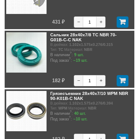
431 ₽
−
+
Сальник 28x40x7/8 TC NBR 70-
G01B-C-C NAK
В дюймах:
1.102x1.575x0.276/0.315
Тип:
TC
Материал:
NBR
?
В наличии
:
9 шт.
?
Под заказ
:
~19 шт.
182 ₽
−
+
Грязесъемник 28x40x7/10 WPM NBR
90-K01B-C NAK
В дюймах:
1.102x1.575x0.276/0.394
Тип:
WPM
Материал:
NBR
?
В наличии
:
40 шт.
?
Под заказ
:
~10 шт.