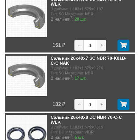
WLK
В дюймах:
1.102x1.575x0.197
Тип:
SC
Материал:
NBR
?
В наличии
:
20 шт.
161 ₽
−
+
Сальник 28x40x7 SC NBR 70-K01B-
C-C NAK
В дюймах:
1.102x1.575x0.276
Тип:
SC
Материал:
NBR
?
В наличии
:
17 шт.
182 ₽
−
+
Сальник 28x40x8 DC NBR 70-C-C
WLK
В дюймах:
1.102x1.575x0.315
Тип:
DC
Материал:
NBR
?
В наличии
:
6 шт.