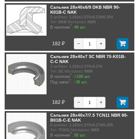
Сальник 28x40x6/9 DKB NBR 90-
K01B-C NAK
В дюймах:
1.102x1.575x0.236/0.354
Тип:
DKB
Материал:
NBR
?
В наличии
:
40 шт.
182 ₽
−
+
Сальник 28x40x7 SC NBR 70-K01B-
C-C NAK
В дюймах:
1.102x1.575x0.276
Тип:
SC
Материал:
NBR
?
В наличии
:
>100 шт.
?
Под заказ
:
~30 шт.
182 ₽
−
+
Сальник 28x40x7/7.5 TCN11 NBR 80-
B01B-C-E NAK
В дюймах:
1.102x1.575x0.276/0.295
Тип:
TCN11
Материал:
NBR
?
В наличии
:
92 шт.