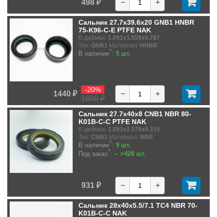
498 ₽
−
+
Сальник 27.7x39.6x20 GNB1 HNBR
75-K96-C-E PTFE NAK
В дюймах:
1.091x1.559x0.787
Тип:
GNB1
Материал:
HNBR
?
В наличии
:
5 шт.
-20%
1440 ₽
−
+
1800 ₽
Сальник 27.7x40x8 CNB1 NBR 80-
K01B-C-C PTFE NAK
В дюймах:
1.091x1.575x0.315
Тип:
CNB1
Материал:
NBR
?
В наличии
:
9 шт.
?
Под заказ
:
~ >428 шт.
931 ₽
−
+
Сальник 28x40x5.5/7.1 TC4 NBR 70-
K01B-C-C NAK