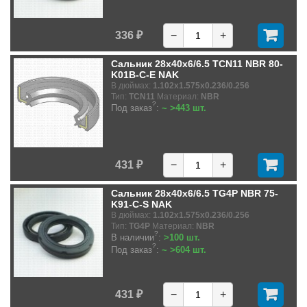
336 ₽
−
+
Сальник 28x40x6/6.5 TCN11 NBR 80-
K01B-C-E NAK
В дюймах:
1.102x1.575x0.236/0.256
Тип:
TCN11
Материал:
NBR
?
Под заказ
:
~ >443 шт.
431 ₽
−
+
Сальник 28x40x6/6.5 TG4P NBR 75-
K91-C-S NAK
В дюймах:
1.102x1.575x0.236/0.256
Тип:
TG4P
Материал:
NBR
?
В наличии
:
>100 шт.
?
Под заказ
:
~ >604 шт.
431 ₽
−
+