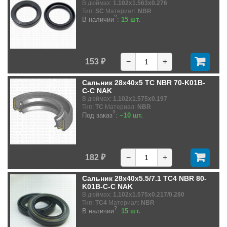
В дюймах:
1.102x1.563x0.276
Тип:
SC
Материал:
NBR
?
В наличии
:
15 шт.
153 ₽
−
+
Сальник 28x40x5 TC NBR 70-K01B-
C-C NAK
В дюймах:
1.102x1.575x0.197
Тип:
TC
Материал:
NBR
?
Под заказ
:
~10 шт.
182 ₽
−
+
Сальник 28x40x5.5/7.1 TC4 NBR 80-
K01B-C-C NAK
В дюймах:
1.102x1.575x0.217/0.280
Тип:
TC4
Материал:
NBR
?
В наличии
:
15 шт.