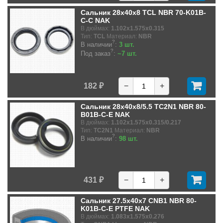
Сальник 28x40x8 TCL NBR 70-K01B-
C-C NAK
В дюймах:
1.102x1.575x0.315
Тип:
TCL
Материал:
NBR
?
В наличии
:
3 шт.
?
Под заказ
:
~7 шт.
182 ₽
−
+
Сальник 28x40x8/5.5 TC2N1 NBR 80-
B01B-C-E NAK
В дюймах:
1.102x1.575x0.315/0.217
Тип:
TC2N1
Материал:
NBR
?
В наличии
:
98 шт.
431 ₽
−
+
Сальник 27.5x40x7 CNB1 NBR 80-
K01B-C-E PTFE NAK
В дюймах:
1.083x1.575x0.276