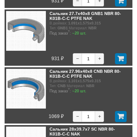
931 ₽
−
+
Сальник 27.7x40x8 GNB1 NBR 80-
K01B-C-C PTFE NAK
В дюймах:
1.091x1.575x0.315
Тип:
GNB1
Материал:
NBR
?
Под заказ
:
~20 шт.
931 ₽
−
+
Сальник 27.96x40x8 CNB NBR 80-
K01B-C-C PTFE NAK
В дюймах:
1.101x1.575x0.315
Тип:
CNB
Материал:
NBR
?
Под заказ
:
~20 шт.
1069 ₽
−
+
Сальник 28x39.7x7 SC NBR 80-
K01B-C-C NAK