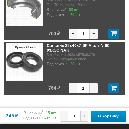
В дюймах:
1.102x1.575x0.276
Тип:
TC
Материал:
Viton
?
В наличии
:
63 шт.
?
Под заказ
:
~50 шт.
764 ₽
−
+
Сальник 28x40x7 SF Viton-N-80-
03/C/C NAK
В дюймах:
1.102x1.575x0.276
Тип:
SF
Материал:
Viton
?
Под заказ
:
~20 шт.
764 ₽
−
+
?
В наличии
:
15 шт.
245 ₽
−
+
В корзину
?
Под заказ
:
~15 шт.