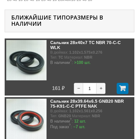
БЛИЖАЙШИЕ ТИПОРАЗМЕРЫ В
НАЛИЧИИ
Сальник 28x40x7 TC NBR 70-C-C
WLK
В дюймах:
1.102x1.575x0.276
Тип:
TC
Материал:
NBR
?
В наличии
:
>100 шт.
161 ₽
−
+
Сальник 28x39.64x6.5 GNB20 NBR
75-K91-C-C PTFE NAK
В дюймах:
1.102x1.561x0.256
Тип:
GNB20
Материал:
NBR
?
В наличии
:
12 шт.
?
Под заказ
:
~7 шт.