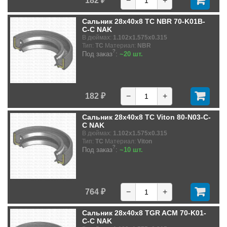
182 ₽
−
+
Сальник 28x40x8 TC NBR 70-K01B-
C-C NAK
В дюймах:
1.102x1.575x0.315
Тип:
TC
Материал:
NBR
?
Под заказ
:
~20 шт.
182 ₽
−
+
Сальник 28x40x8 TC Viton 80-N03-C-
C NAK
В дюймах:
1.102x1.575x0.315
Тип:
TC
Материал:
Viton
?
Под заказ
:
~10 шт.
764 ₽
−
+
Сальник 28x40x8 TGR ACM 70-K01-
C-C NAK