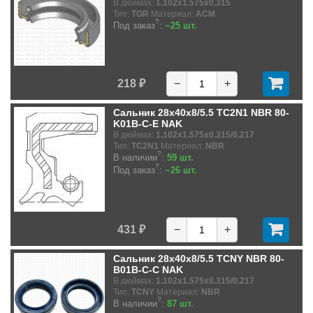
В дюймах:
1.102x1.575x0.315
Тип:
TGR
Материал:
ACM
?
Под заказ
:
~25 шт.
218 ₽
−
+
Сальник 28x40x8/5.5 TC2N1 NBR 80-
K01B-C-E NAK
В дюймах:
1.102x1.575x0.315/0.217
Тип:
TC2N1
Материал:
NBR
?
В наличии
:
59 шт.
?
Под заказ
:
~26 шт.
431 ₽
−
+
Сальник 28x40x8/5.5 TCNY NBR 80-
B01B-C-C NAK
В дюймах:
1.102x1.575x0.315/0.217
Тип:
TCNY
Материал:
NBR
?
В наличии
:
87 шт.