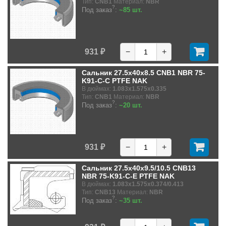
Тип:
CNB1
Материал:
NBR
?
Под заказ
:
~85 шт.
931 ₽
−
+
Сальник 27.5x40x8.5 CNB1 NBR 75-
K91-C-C PTFE NAK
В дюймах:
1.083x1.575x0.335
Тип:
CNB1
Материал:
NBR
?
Под заказ
:
~20 шт.
931 ₽
−
+
Сальник 27.5x40x9.5/10.5 CNB13
NBR 75-K91-C-E PTFE NAK
В дюймах:
1.083x1.575x0.374/0.413
Тип:
CNB13
Материал:
NBR
?
Под заказ
:
~35 шт.