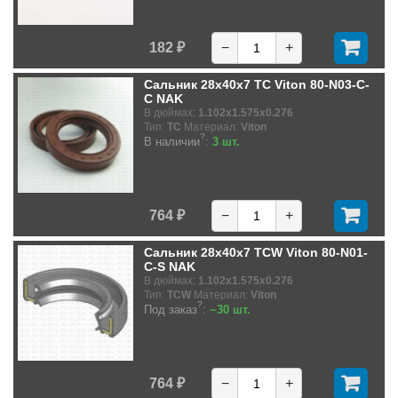
182 ₽
−
+
Сальник 28x40x7 TC Viton 80-N03-C-
C NAK
В дюймах:
1.102x1.575x0.276
Тип:
TC
Материал:
Viton
?
В наличии
:
3 шт.
764 ₽
−
+
Сальник 28x40x7 TCW Viton 80-N01-
C-S NAK
В дюймах:
1.102x1.575x0.276
Тип:
TCW
Материал:
Viton
?
Под заказ
:
~30 шт.
764 ₽
−
+