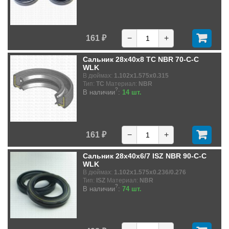
161 ₽
−
+
Сальник 28x40x8 TC NBR 70-C-C
WLK
В дюймах:
1.102x1.575x0.315
Тип:
TC
Материал:
NBR
?
В наличии
:
14 шт.
161 ₽
−
+
Сальник 28x40x6/7 ISZ NBR 90-C-C
WLK
В дюймах:
1.102x1.575x0.236/0.276
Тип:
ISZ
Материал:
NBR
?
В наличии
:
74 шт.