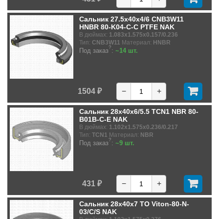
Сальник 27.5x40x4/6 CNB3W11
HNBR 80-K04-C-C PTFE NAK
В дюймах:
1.083x1.575x0.157/0.236
Тип:
CNB3W11
Материал:
HNBR
?
Под заказ
:
~14 шт.
1504 ₽
−
+
Сальник 28x40x6/5.5 TCN1 NBR 80-
B01B-C-E NAK
В дюймах:
1.102x1.575x0.236/0.217
Тип:
TCN1
Материал:
NBR
?
Под заказ
:
~9 шт.
431 ₽
−
+
Сальник 28x40x7 TO Viton-80-N-
03/C/S NAK