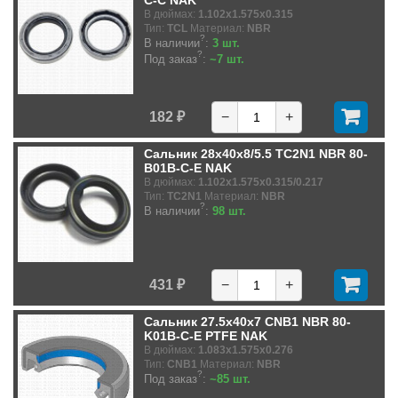
В дюймах:
1.102x1.575x0.315
Тип:
TCL
Материал:
NBR
?
В наличии
:
3 шт.
?
Под заказ
:
~7 шт.
182 ₽
−
+
Сальник 28x40x8/5.5 TC2N1 NBR 80-
B01B-C-E NAK
В дюймах:
1.102x1.575x0.315/0.217
Тип:
TC2N1
Материал:
NBR
?
В наличии
:
98 шт.
431 ₽
−
+
Сальник 27.5x40x7 CNB1 NBR 80-
K01B-C-E PTFE NAK
В дюймах:
1.083x1.575x0.276
Тип:
CNB1
Материал:
NBR
?
Под заказ
:
~85 шт.