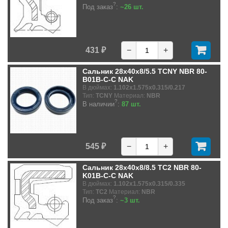
?
Под заказ
:
~26 шт.
431 ₽
−
+
Сальник 28x40x8/5.5 TCNY NBR 80-
B01B-C-C NAK
В дюймах:
1.102x1.575x0.315/0.217
Тип:
TCNY
Материал:
NBR
?
В наличии
:
87 шт.
545 ₽
−
+
Сальник 28x40x8/8.5 TC2 NBR 80-
K01B-C-C NAK
В дюймах:
1.102x1.575x0.315/0.335
Тип:
TC2
Материал:
NBR
?
Под заказ
:
~3 шт.