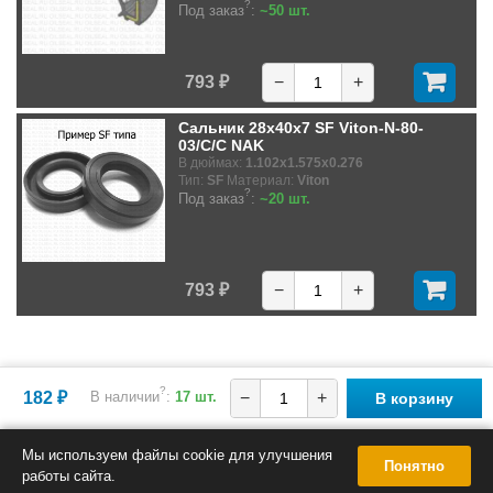
?
Под заказ
:
~50 шт.
793 ₽
−
+
Сальник 28x40x7 SF Viton-N-80-
03/C/C NAK
В дюймах:
1.102x1.575x0.276
Тип:
SF
Материал:
Viton
?
Под заказ
:
~20 шт.
793 ₽
−
+
?
182 ₽
В наличии
:
17 шт.
−
+
В корзину
Мы используем файлы cookie для улучшения
Понятно
работы сайта.