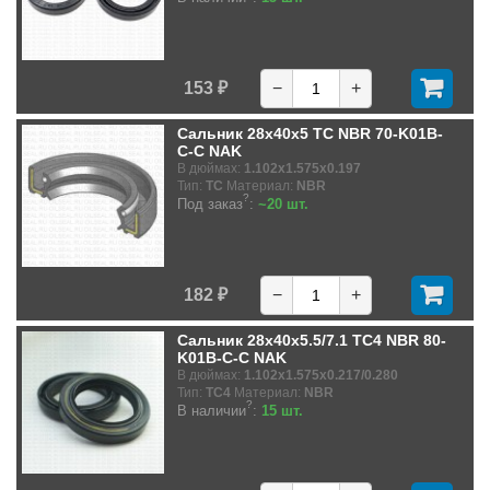
153 ₽
−
+
Сальник 28x40x5 TC NBR 70-K01B-
C-C NAK
В дюймах:
1.102x1.575x0.197
Тип:
TC
Материал:
NBR
?
Под заказ
:
~20 шт.
182 ₽
−
+
Сальник 28x40x5.5/7.1 TC4 NBR 80-
K01B-C-C NAK
В дюймах:
1.102x1.575x0.217/0.280
Тип:
TC4
Материал:
NBR
?
В наличии
:
15 шт.