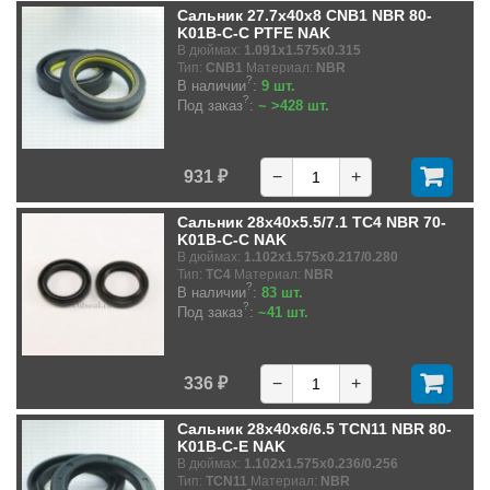
Сальник 27.7x40x8 CNB1 NBR 80-
K01B-C-C PTFE NAK
В дюймах:
1.091x1.575x0.315
Тип:
CNB1
Материал:
NBR
?
В наличии
:
9 шт.
?
Под заказ
:
~ >428 шт.
931 ₽
−
+
Сальник 28x40x5.5/7.1 TC4 NBR 70-
K01B-C-C NAK
В дюймах:
1.102x1.575x0.217/0.280
Тип:
TC4
Материал:
NBR
?
В наличии
:
83 шт.
?
Под заказ
:
~41 шт.
336 ₽
−
+
Сальник 28x40x6/6.5 TCN11 NBR 80-
K01B-C-E NAK
В дюймах:
1.102x1.575x0.236/0.256
Тип:
TCN11
Материал:
NBR