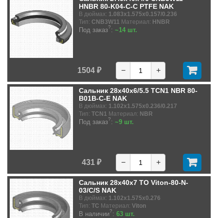
HNBR 80-K04-C-C PTFE NAK
В дюймах:
1.083x1.575x0.157/0.236
Тип:
CNB3W11
Материал:
HNBR
?
Под заказ
:
~14 шт.
1504 ₽
−
+
Сальник 28x40x6/5.5 TCN1 NBR 80-
B01B-C-E NAK
В дюймах:
1.102x1.575x0.236/0.217
Тип:
TCN1
Материал:
NBR
?
Под заказ
:
~9 шт.
431 ₽
−
+
Сальник 28x40x7 TO Viton-80-N-
03/C/S NAK
В дюймах:
1.102x1.575x0.276
Тип:
TC
Материал:
Viton
?
В наличии
:
63 шт.