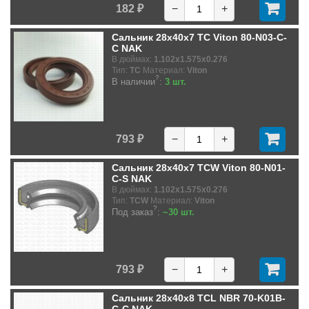
182 ₽
−
+
Сальник 28x40x7 TC Viton 80-N03-C-
C NAK
В дюймах:
1.102x1.575x0.276
Тип:
TC
Материал:
Viton
?
В наличии
:
3 шт.
793 ₽
−
+
Сальник 28x40x7 TCW Viton 80-N01-
C-S NAK
В дюймах:
1.102x1.575x0.276
Тип:
TCW
Материал:
Viton
?
Под заказ
:
~30 шт.
793 ₽
−
+
Сальник 28x40x8 TCL NBR 70-K01B-
C-C NAK