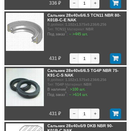
336 ₽
−
+
Сальник 28x40x6/6.5 TCN11 NBR 80-
K01B-C-E NAK
В дюймах:
1.102x1.575x0.236/0.256
Тип:
TCN11
Материал:
NBR
?
Под заказ
:
~ >445 шт.
431 ₽
−
+
Сальник 28x40x6/6.5 TG4P NBR 75-
K91-C-S NAK
В дюймах:
1.102x1.575x0.236/0.256
Тип:
TG4P
Материал:
NBR
?
В наличии
:
>100 шт.
?
Под заказ
:
~ >614 шт.
431 ₽
−
+
Сальник 28x40x6/9 DKB NBR 90-
K01B-C NAK