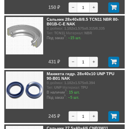
150 ₽
−
+
Сальник 28x40x8/8.5 TCN11 NBR 80-
B01B-C-E NAK
В дюймах:
1.102x1.575x0.315/0.335
Тип:
TCN11
Материал:
NBR
?
Под заказ
:
~15 шт.
431 ₽
−
+
Манжета гидр. 28x40x10 UNP TPU
90-B01 NAK
В дюймах:
1.102x1.575x0.394
Тип:
UNP
Материал:
TPU
?
В наличии
:
15 шт.
?
Под заказ
:
~5 шт.
245 ₽
−
+
Сальник 27.5x40x4/6 CNB3W11