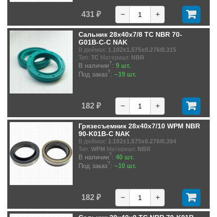
431 ₽
−
+
Сальник 28x40x7/8 TC NBR 70-
G01B-C-C NAK
В дюймах:
1.102x1.575x0.276/0.315
Тип:
TC
Материал:
NBR
?
В наличии
:
9 шт.
?
Под заказ
:
~19 шт.
182 ₽
−
+
Грязесъемник 28x40x7/10 WPM NBR
90-K01B-C NAK
В дюймах:
1.102x1.575x0.276/0.394
Тип:
WPM
Материал:
NBR
?
В наличии
:
40 шт.
?
Под заказ
:
~10 шт.
182 ₽
−
+