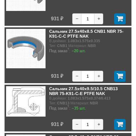
931 ₽
−
+
Сальник 27.5x40x8.5 CNB1 NBR 75-
K91-C-C PTFE NAK
В дюймах:
1.083x1.575x0.335
Тип:
CNB1
Материал:
NBR
?
Под заказ
:
~20 шт.
931 ₽
−
+
Сальник 27.5x40x9.5/10.5 CNB13
NBR 75-K91-C-E PTFE NAK
В дюймах:
1.083x1.575x0.374/0.413
Тип:
CNB13
Материал:
NBR
?
Под заказ
:
~35 шт.
931 ₽
−
+