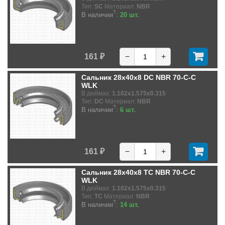
Тип:
SC
Материал:
NBR
?
В наличии
:
20 шт.
161 ₽
−
+
Сальник 28x40x8 DC NBR 70-C-C
WLK
В дюймах:
1.102x1.575x0.315
Тип:
DC
Материал:
NBR
?
В наличии
:
6 шт.
161 ₽
−
+
Сальник 28x40x8 TC NBR 70-C-C
WLK
В дюймах:
1.102x1.575x0.315
Тип:
TC
Материал:
NBR
?
В наличии
:
14 шт.