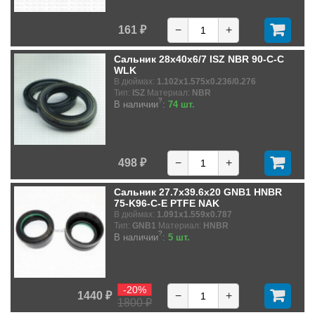
161 ₽
−
+
Сальник 28x40x6/7 ISZ NBR 90-C-C
WLK
В дюймах:
1.102x1.575x0.236/0.276
Тип:
ISZ
Материал:
NBR
?
В наличии
:
74 шт.
498 ₽
−
+
Сальник 27.7x39.6x20 GNB1 HNBR
75-K96-C-E PTFE NAK
В дюймах:
1.091x1.559x0.787
Тип:
GNB1
Материал:
HNBR
?
В наличии
:
5 шт.
-20%
1440 ₽
−
+
1800 ₽