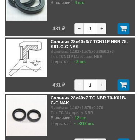
?
В наличии
:
4 шт.
431 ₽
−
+
Сальник 28x40x6/7 TCN11P NBR 75-
K91-C-C NAK
В дюймах:
1.102x1.575x0.236/0.276
Тип:
TCN11P
Материал:
NBR
?
Под заказ
:
~2 шт.
431 ₽
−
+
Сальник 28x40x7 TC NBR 70-K01B-
C-C NAK
В дюймах:
1.102x1.575x0.276
Тип:
TC
Материал:
NBR
?
В наличии
:
12 шт.
?
Под заказ
:
~ >212 шт.