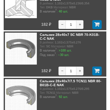
В дюймах:
1.102x1.575x0.236/0.354
Тип:
DKB
Материал:
NBR
?
В наличии
:
40 шт.
182 ₽
−
+
Сальник 28x40x7 SC NBR 70-K01B-
C-C NAK
В дюймах:
1.102x1.575x0.276
Тип:
SC
Материал:
NBR
?
В наличии
:
>100 шт.
?
Под заказ
:
~30 шт.
182 ₽
−
+
Сальник 28x40x7/7.5 TCN11 NBR 80-
B01B-C-E NAK
В дюймах:
1.102x1.575x0.276/0.295
Тип:
TCN11
Материал:
NBR
?
В наличии
:
92 шт.