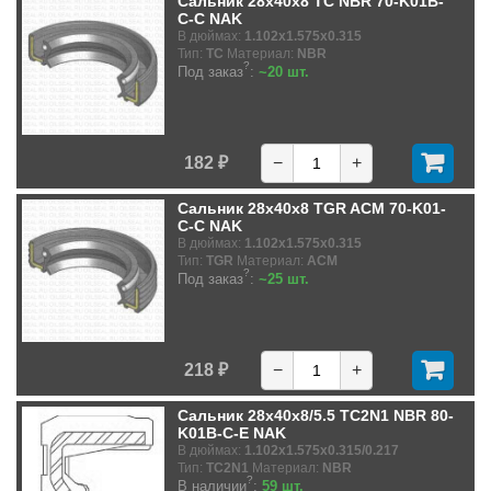
Сальник 28x40x8 TC NBR 70-K01B-
C-C NAK
В дюймах:
1.102x1.575x0.315
Тип:
TC
Материал:
NBR
?
Под заказ
:
~20 шт.
182 ₽
−
+
Сальник 28x40x8 TGR ACM 70-K01-
C-C NAK
В дюймах:
1.102x1.575x0.315
Тип:
TGR
Материал:
ACM
?
Под заказ
:
~25 шт.
218 ₽
−
+
Сальник 28x40x8/5.5 TC2N1 NBR 80-
K01B-C-E NAK
В дюймах:
1.102x1.575x0.315/0.217
Тип:
TC2N1
Материал:
NBR
?
В наличии
:
59 шт.