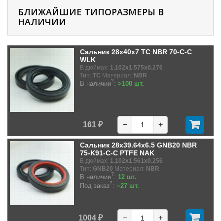
БЛИЖАЙШИЕ ТИПОРАЗМЕРЫ В
НАЛИЧИИ
Сальник 28x40x7 TC NBR 70-C-C
WLK
В дюймах:
1.102x1.575x0.276
Тип:
TC
Материал:
NBR
?
В наличии
:
>100 шт.
161 ₽
−
+
Сальник 28x39.64x6.5 GNB20 NBR
75-K91-C-C PTFE NAK
В дюймах:
1.102x1.561x0.256
Тип:
GNB20
Материал:
NBR
?
В наличии
:
12 шт.
?
Под заказ
:
~27 шт.
1004 ₽
−
+