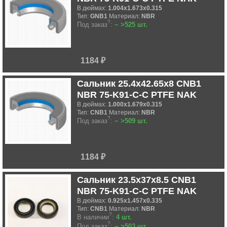
В дюймах:
1.004x1.673x0.315
Тип:
GNB1
Материал:
NBR
?
Под заказ
:
~ >525 шт.
1184 ₽
Сальник 25.4x42.65x8 CNB1
NBR 75-K91-C-C PTFE NAK
В дюймах:
1.000x1.679x0.315
Тип:
CNB1
Материал:
NBR
?
Под заказ
:
~ >509 шт.
1184 ₽
Сальник 23.5x37x8.5 CNB1
NBR 75-K91-C-C PTFE NAK
В дюймах:
0.925x1.457x0.335
Тип:
CNB1
Материал:
NBR
?
В наличии
:
4 шт.
?
Под заказ
:
~ >503 шт.