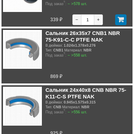
?
Под заказ
:
~ >578 шт.
339 ₽
−
+
Сальник 26x35x7 CNB1 NBR
75-K91-C-C PTFE NAK
В дюймах:
1.024x1.378x0.276
Тип:
CNB1
Материал:
NBR
?
Под заказ
:
~ >558 шт.
869 ₽
Сальник 24x40x8 CNB NBR 75-
K11-C-S PTFE NAK
В дюймах:
0.945x1.575x0.315
Тип:
CNB
Материал:
NBR
?
Под заказ
:
~ >556 шт.
925 ₽