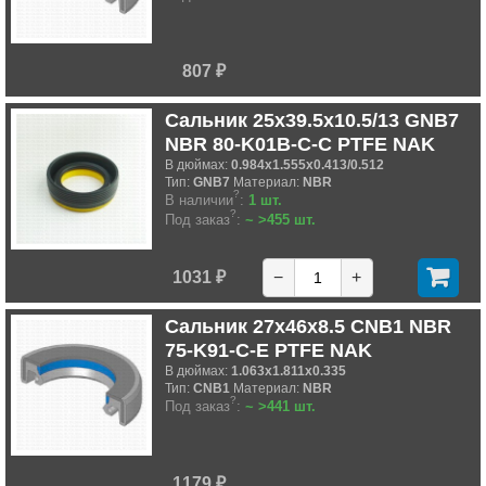
807 ₽
Сальник 25x39.5x10.5/13 GNB7
NBR 80-K01B-C-C PTFE NAK
В дюймах:
0.984x1.555x0.413/0.512
Тип:
GNB7
Материал:
NBR
?
В наличии
:
1 шт.
?
Под заказ
:
~ >455 шт.
1031 ₽
−
+
Сальник 27x46x8.5 CNB1 NBR
75-K91-C-E PTFE NAK
В дюймах:
1.063x1.811x0.335
Тип:
CNB1
Материал:
NBR
?
Под заказ
:
~ >441 шт.
1179 ₽