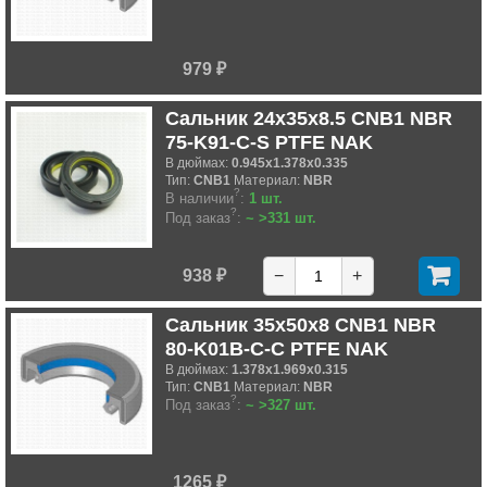
979 ₽
Сальник 24x35x8.5 CNB1 NBR
75-K91-C-S PTFE NAK
В дюймах:
0.945x1.378x0.335
Тип:
CNB1
Материал:
NBR
?
В наличии
:
1 шт.
?
Под заказ
:
~ >331 шт.
938 ₽
−
+
Сальник 35x50x8 CNB1 NBR
80-K01B-C-C PTFE NAK
В дюймах:
1.378x1.969x0.315
Тип:
CNB1
Материал:
NBR
?
Под заказ
:
~ >327 шт.
1265 ₽