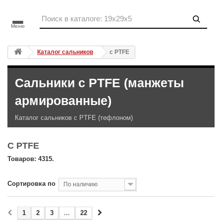
Меню
Каталог сальников
с PTFE
Сальники с PTFE (манжеты
армированные)
Каталог сальников с PTFE (тефлоном)
С PTFE
Товаров: 4315.
Сортировка по
По наличию
1
2
3
...
22