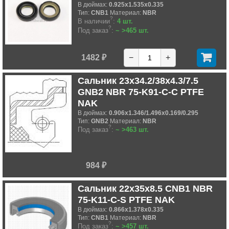
В дюймах:
0.925x1.535x0.335
Тип:
CNB1
Материал:
NBR
?
В наличии
:
4 шт.
?
Под заказ
:
~ >465 шт.
1482 ₽
−
+
Сальник 23x34.2/38x4.3/7.5
GNB2 NBR 75-K91-C-C PTFE
NAK
В дюймах:
0.906x1.346/1.496x0.169/0.295
Тип:
GNB2
Материал:
NBR
?
Под заказ
:
~ >463 шт.
984 ₽
Сальник 22x35x8.5 CNB1 NBR
75-K11-C-S PTFE NAK
В дюймах:
0.866x1.378x0.335
Тип:
CNB1
Материал:
NBR
?
Под заказ
:
~ >457 шт.