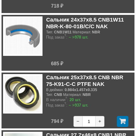
718 ₽
Сальник 24x37x8.5 CNB1W11
NBR-K-80-01B/C/C NAK
Тип:
CNB1W11
Материал:
NBR
?
Под заказ
:
~ >978 шт.
685 ₽
Сальник 25x37x8.5 CNB NBR
75-K91-C-C PTFE NAK
В дюймах:
0.984x1.457x0.335
Тип:
CNB
Материал:
NBR
?
В наличии
:
20 шт.
?
Под заказ
:
~ >937 шт.
794 ₽
−
+
Сальник 27.7x46x8 CNB1 NBR