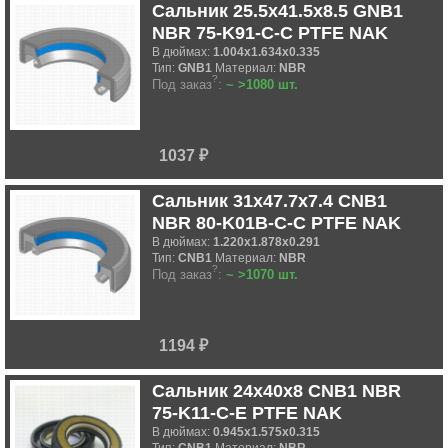
Сальник 25.5x41.5x8.5 GNB1
NBR 75-K91-C-C PTFE NAK
В дюймах:
1.004x1.634x0.335
Тип:
GNB1
Материал:
NBR
?
Под заказ
:
~ >1080 шт.
1037 ₽
Сальник 31x47.7x7.4 CNB1
NBR 80-K01B-C-C PTFE NAK
В дюймах:
1.220x1.878x0.291
Тип:
CNB1
Материал:
NBR
?
Под заказ
:
~ >1070 шт.
1194 ₽
Сальник 24x40x8 CNB1 NBR
75-K11-C-E PTFE NAK
В дюймах:
0.945x1.575x0.315