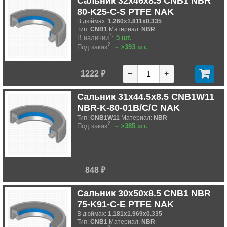
Сальник 32x46x8.5 CNB1 NBR
80-K25-C-S PTFE NAK
В дюймах:
1.260x1.811x0.335
Тип:
CNB1
Материал:
NBR
?
В наличии
:
5 шт.
?
Под заказ
:
~ >393 шт.
1222 ₽
−
+
Сальник 31x44.5x8.5 CNB1W11
NBR-K-80-01B/C/C NAK
Тип:
CNB1W11
Материал:
NBR
?
Под заказ
:
~ >385 шт.
848 ₽
Сальник 30x50x8.5 CNB1 NBR
75-K91-C-E PTFE NAK
В дюймах:
1.181x1.969x0.335
Тип:
CNB1
Материал:
NBR