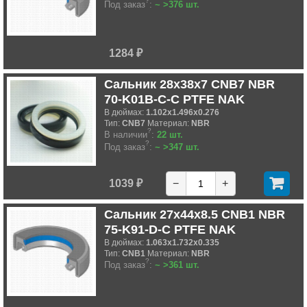
?
Под заказ
:
~ >376 шт.
1284 ₽
Сальник 28x38x7 CNB7 NBR
70-K01B-C-C PTFE NAK
В дюймах:
1.102x1.496x0.276
Тип:
CNB7
Материал:
NBR
?
В наличии
:
22 шт.
?
Под заказ
:
~ >347 шт.
1039 ₽
−
+
Сальник 27x44x8.5 CNB1 NBR
75-K91-D-C PTFE NAK
В дюймах:
1.063x1.732x0.335
Тип:
CNB1
Материал:
NBR
?
Под заказ
:
~ >361 шт.