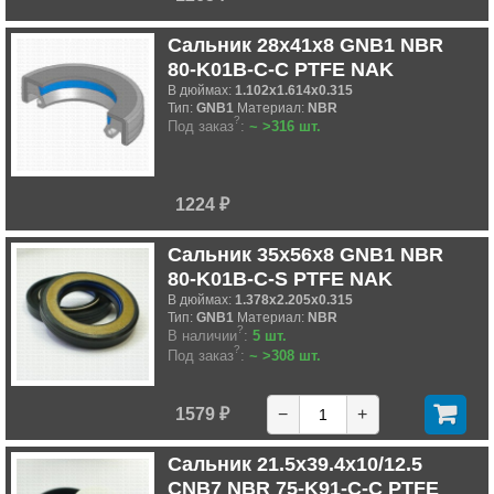
Сальник 28x41x8 GNB1 NBR
80-K01B-C-C PTFE NAK
В дюймах:
1.102x1.614x0.315
Тип:
GNB1
Материал:
NBR
?
Под заказ
:
~ >316 шт.
1224 ₽
Сальник 35x56x8 GNB1 NBR
80-K01B-C-S PTFE NAK
В дюймах:
1.378x2.205x0.315
Тип:
GNB1
Материал:
NBR
?
В наличии
:
5 шт.
?
Под заказ
:
~ >308 шт.
1579 ₽
−
+
Сальник 21.5x39.4x10/12.5
CNB7 NBR 75-K91-C-C PTFE