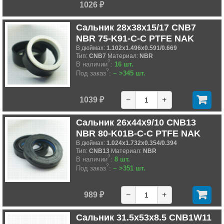
1026 ₽
Сальник 28x38x15/17 CNB7
NBR 75-K91-C-C PTFE NAK
В дюймах:
1.102x1.496x0.591/0.669
Тип:
CNB7
Материал:
NBR
?
В наличии
:
16 шт.
?
Под заказ
:
~ >345 шт.
1039 ₽
−
+
Сальник 26x44x9/10 CNB13
NBR 80-K01B-C-C PTFE NAK
В дюймах:
1.024x1.732x0.354/0.394
Тип:
CNB13
Материал:
NBR
?
В наличии
:
8 шт.
?
Под заказ
:
~ >351 шт.
989 ₽
−
+
Сальник 31.5x53x8.5 CNB1W11