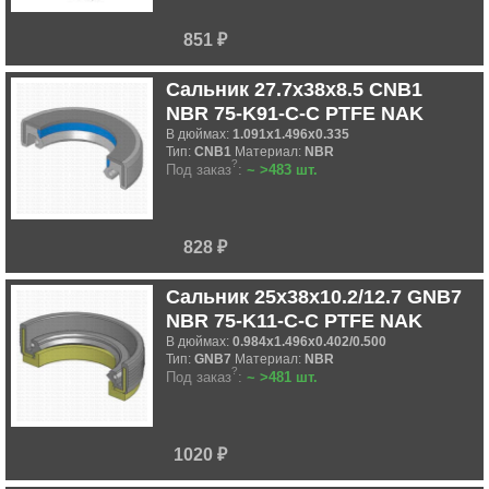
851 ₽
Сальник 27.7x38x8.5 CNB1
NBR 75-K91-C-C PTFE NAK
В дюймах:
1.091x1.496x0.335
Тип:
CNB1
Материал:
NBR
?
Под заказ
:
~ >483 шт.
828 ₽
Сальник 25x38x10.2/12.7 GNB7
NBR 75-K11-C-C PTFE NAK
В дюймах:
0.984x1.496x0.402/0.500
Тип:
GNB7
Материал:
NBR
?
Под заказ
:
~ >481 шт.
1020 ₽