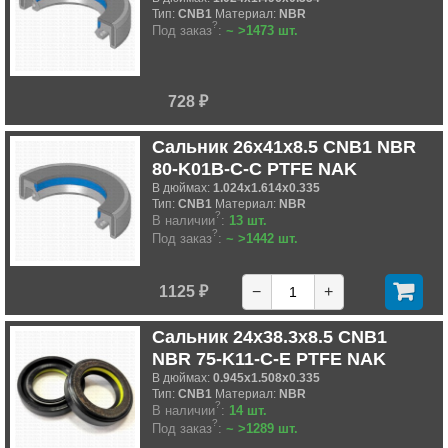
Тип:
CNB1
Материал:
NBR
?
Под заказ
:
~ >1473 шт.
728 ₽
Сальник 26x41x8.5 CNB1 NBR
80-K01B-C-C PTFE NAK
В дюймах:
1.024x1.614x0.335
Тип:
CNB1
Материал:
NBR
?
В наличии
:
13 шт.
?
Под заказ
:
~ >1442 шт.
1125 ₽
−
+
Сальник 24x38.3x8.5 CNB1
NBR 75-K11-C-E PTFE NAK
В дюймах:
0.945x1.508x0.335
Тип:
CNB1
Материал:
NBR
?
В наличии
:
14 шт.
?
Под заказ
:
~ >1289 шт.