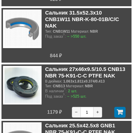
Сальник 31.5x52.3x10
CNB1W11 NBR-K-80-01B/C/C
NAK
Тип:
CNB1W11
Материал:
NBR
?
Под заказ
:
~ >550 шт.
844 ₽
Сальник 27x46x9.5/10.5 CNB13
NBR 75-K91-C-C PTFE NAK
В дюймах:
1.063x1.811x0.374/0.413
Тип:
CNB13
Материал:
NBR
?
В наличии
:
2 шт.
?
Под заказ
:
~ >525 шт.
1179 ₽
−
+
Сальник 25.5x42.5x8 GNB1
NBR 75-K91-C-C PTFE NAK