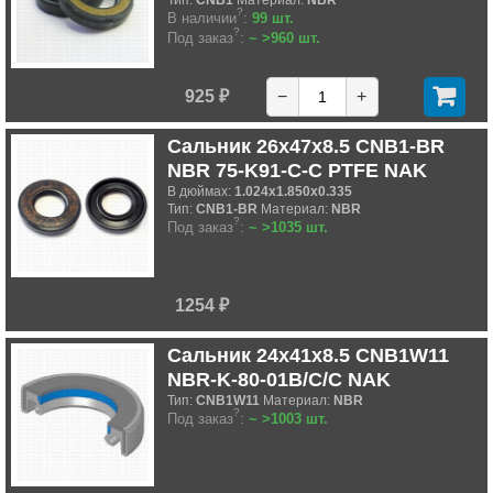
Тип:
CNB1
Материал:
NBR
?
В наличии
:
99 шт.
?
Под заказ
:
~ >960 шт.
925 ₽
−
+
Сальник 26x47x8.5 CNB1-BR
NBR 75-K91-C-C PTFE NAK
В дюймах:
1.024x1.850x0.335
Тип:
CNB1-BR
Материал:
NBR
?
Под заказ
:
~ >1035 шт.
1254 ₽
Сальник 24x41x8.5 CNB1W11
NBR-K-80-01B/C/C NAK
Тип:
CNB1W11
Материал:
NBR
?
Под заказ
:
~ >1003 шт.