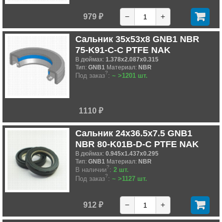
979 ₽
−
+
Сальник 35x53x8 GNB1 NBR
75-K91-C-C PTFE NAK
В дюймах:
1.378x2.087x0.315
Тип:
GNB1
Материал:
NBR
?
Под заказ
:
~ >1201 шт.
1110 ₽
Сальник 24x36.5x7.5 GNB1
NBR 80-K01B-D-C PTFE NAK
В дюймах:
0.945x1.437x0.295
Тип:
GNB1
Материал:
NBR
?
В наличии
:
2 шт.
?
Под заказ
:
~ >1127 шт.
912 ₽
−
+