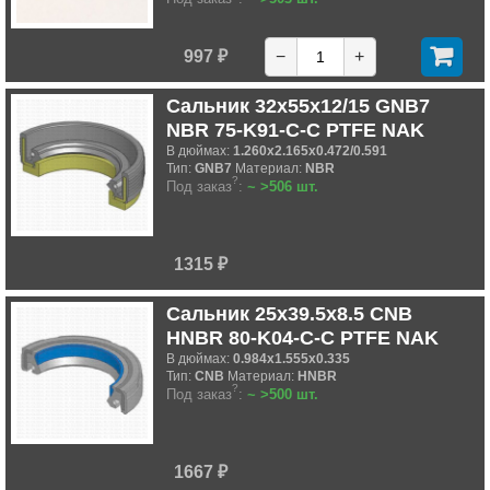
997 ₽
−
+
Сальник 32x55x12/15 GNB7
NBR 75-K91-C-C PTFE NAK
В дюймах:
1.260x2.165x0.472/0.591
Тип:
GNB7
Материал:
NBR
?
Под заказ
:
~ >506 шт.
1315 ₽
Сальник 25x39.5x8.5 CNB
HNBR 80-K04-C-C PTFE NAK
В дюймах:
0.984x1.555x0.335
Тип:
CNB
Материал:
HNBR
?
Под заказ
:
~ >500 шт.
1667 ₽