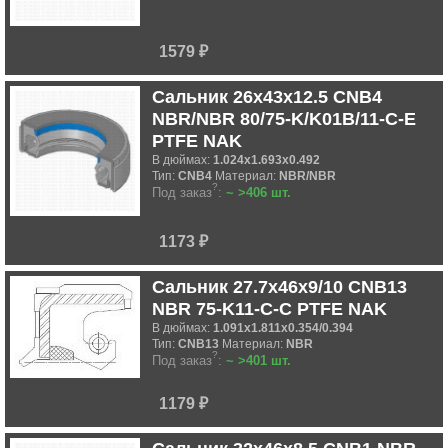
1579 ₽
Сальник 26x43x12.5 CNB4
NBR/NBR 80/75-K/K01B/11-C-E
PTFE NAK
В дюймах:
1.024x1.693x0.492
Тип:
CNB4
Материал:
NBR/NBR
?
Под заказ
:
~ >406 шт.
1173 ₽
Сальник 27.7x46x9/10 CNB13
NBR 75-K11-C-C PTFE NAK
В дюймах:
1.091x1.811x0.354/0.394
Тип:
CNB13
Материал:
NBR
?
Под заказ
:
~ >401 шт.
1179 ₽