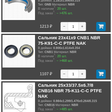
В дюймах:
1.181x1.890x0.315
Тип:
GNB
Материал:
NBR
?
В наличии
:
20 шт.
?
Под заказ
:
~ >476 шт.
1213 ₽
−
+
Сальник 23x41x9 CNB1 NBR
75-K91-C-C PTFE NAK
В дюймах:
0.906x1.614x0.354
Тип:
CNB1
Материал:
NBR
?
В наличии
:
20 шт.
?
Под заказ
:
~ >468 шт.
1107 ₽
−
+
Сальник 25x33/37.5x6.7/8
CNB16 NBR 75-K11-C-C PTFE
NAK
В дюймах:
0.984x1.299/1.476x0.264/0.315
Тип:
CNB16
Материал:
NBR
?
Под заказ
:
~ >485 шт.