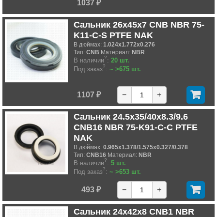
1037 ₽
Сальник 26x45x7 CNB NBR 75-
K11-C-S PTFE NAK
В дюймах:
1.024x1.772x0.276
Тип:
CNB
Материал:
NBR
?
В наличии
:
20 шт.
?
Под заказ
:
~ >675 шт.
1107 ₽
−
+
Сальник 24.5x35/40x8.3/9.6
CNB16 NBR 75-K91-C-C PTFE
NAK
В дюймах:
0.965x1.378/1.575x0.327/0.378
Тип:
CNB16
Материал:
NBR
?
В наличии
:
5 шт.
?
Под заказ
:
~ >653 шт.
493 ₽
−
+
Сальник 24x42x8 CNB1 NBR