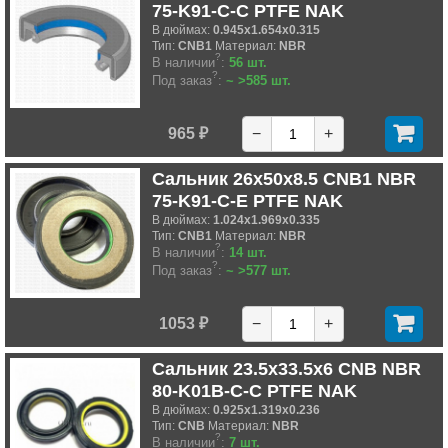
75-K91-C-C PTFE NAK
В дюймах:
0.945x1.654x0.315
Тип:
CNB1
Материал:
NBR
?
В наличии
:
56 шт.
?
Под заказ
:
~ >585 шт.
965 ₽
−
+
Сальник 26x50x8.5 CNB1 NBR
75-K91-C-E PTFE NAK
В дюймах:
1.024x1.969x0.335
Тип:
CNB1
Материал:
NBR
?
В наличии
:
14 шт.
?
Под заказ
:
~ >577 шт.
1053 ₽
−
+
Сальник 23.5x33.5x6 CNB NBR
80-K01B-C-C PTFE NAK
В дюймах:
0.925x1.319x0.236
Тип:
CNB
Материал:
NBR
?
В наличии
:
7 шт.