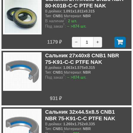
80-K01B-C-C PTFE NAK
В дюймах:
1.091x1.811x0.315
Тип:
CNB1
Материал:
NBR
?
В наличии
:
2 шт.
?
Под заказ
:
~ >874 шт.
1179 ₽
−
+
Сальник 27x40x8 CNB1 NBR
75-K91-C-C PTFE NAK
В дюймах:
1.063x1.575x0.315
Тип:
CNB1
Материал:
NBR
?
Под заказ
:
~ >874 шт.
931 ₽
Сальник 32x44.5x8.5 CNB1
NBR 75-K91-C-C PTFE NAK
В дюймах:
1.260x1.752x0.335
Тип:
CNB1
Материал:
NBR
?