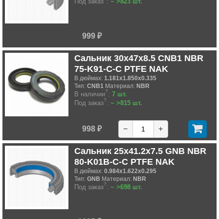
Под заказ
:
~ >823 шт.
999 ₽
Сальник 30x47x8.5 CNB1 NBR
75-K91-C-C PTFE NAK
В дюймах:
1.181x1.850x0.335
Тип:
CNB1
Материал:
NBR
?
В наличии
:
7 шт.
?
Под заказ
:
~ >815 шт.
998 ₽
−
+
Сальник 25x41.2x7.5 GNB NBR
80-K01B-C-C PTFE NAK
В дюймах:
0.984x1.622x0.295
Тип:
GNB
Материал:
NBR
?
Под заказ
:
~ >698 шт.