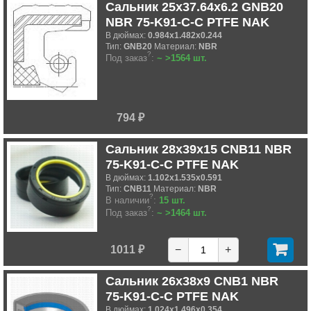
Сальник 25x37.64x6.2 GNB20
NBR 75-K91-C-C PTFE NAK
В дюймах:
0.984x1.482x0.244
Тип:
GNB20
Материал:
NBR
?
Под заказ
:
~ >1564 шт.
794 ₽
Сальник 28x39x15 CNB11 NBR
75-K91-C-C PTFE NAK
В дюймах:
1.102x1.535x0.591
Тип:
CNB11
Материал:
NBR
?
В наличии
:
15 шт.
?
Под заказ
:
~ >1464 шт.
1011 ₽
−
+
Сальник 26x38x9 CNB1 NBR
75-K91-C-C PTFE NAK
В дюймах:
1.024x1.496x0.354