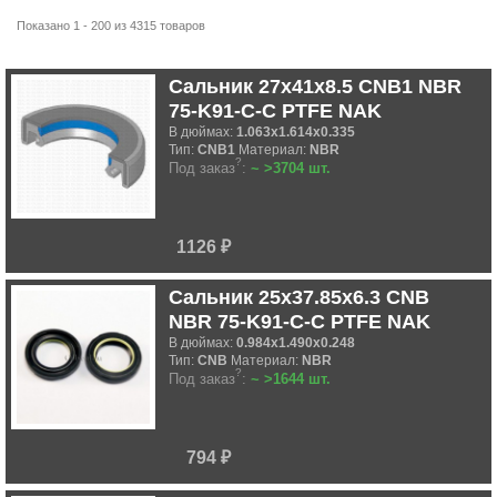
Показано 1 - 200 из 4315 товаров
Сальник 27x41x8.5 CNB1 NBR
75-K91-C-C PTFE NAK
В дюймах:
1.063x1.614x0.335
Тип:
CNB1
Материал:
NBR
?
Под заказ
:
~ >3704 шт.
1126 ₽
Сальник 25x37.85x6.3 CNB
NBR 75-K91-C-C PTFE NAK
В дюймах:
0.984x1.490x0.248
Тип:
CNB
Материал:
NBR
?
Под заказ
:
~ >1644 шт.
794 ₽