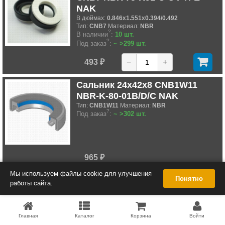
NAK
В дюймах:
0.846x1.551x0.394/0.492
Тип:
CNB7
Материал:
NBR
?
В наличии
:
10 шт.
?
Под заказ
:
~ >299 шт.
493 ₽
−
+
Сальник 24x42x8 CNB1W11
NBR-K-80-01B/D/C NAK
Тип:
CNB1W11
Материал:
NBR
?
Под заказ
:
~ >302 шт.
965 ₽
Мы используем файлы cookie для улучшения
Понятно
Сальник 25x37.5x6.5 CNB20
работы сайта.
NBR 80-K01B-C-C PTFE NAK
В дюймах:
0.984x1.476x0.256
Тип:
CNB20
Материал:
NBR
?
Главная
Каталог
Корзина
Войти
Под заказ
:
~ >295 шт.