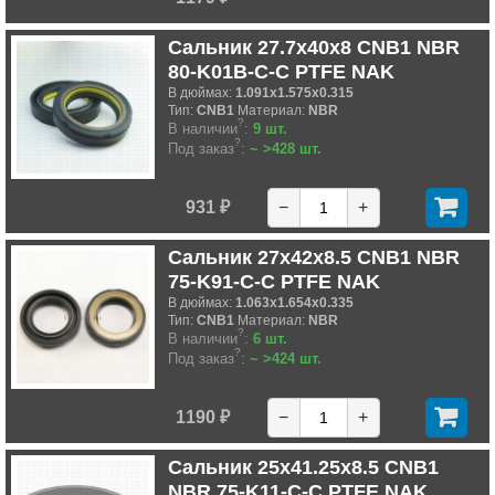
Сальник 27.7x40x8 CNB1 NBR
80-K01B-C-C PTFE NAK
В дюймах:
1.091x1.575x0.315
Тип:
CNB1
Материал:
NBR
?
В наличии
:
9 шт.
?
Под заказ
:
~ >428 шт.
931 ₽
−
+
Сальник 27x42x8.5 CNB1 NBR
75-K91-C-C PTFE NAK
В дюймах:
1.063x1.654x0.335
Тип:
CNB1
Материал:
NBR
?
В наличии
:
6 шт.
?
Под заказ
:
~ >424 шт.
1190 ₽
−
+
Сальник 25x41.25x8.5 CNB1
NBR 75-K11-C-C PTFE NAK