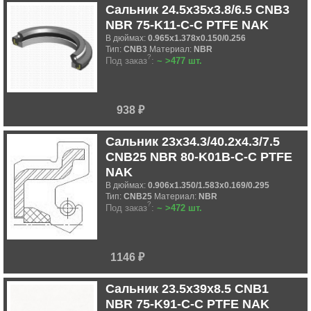
Сальник 24.5x35x3.8/6.5 CNB3
NBR 75-K11-C-C PTFE NAK
В дюймах:
0.965x1.378x0.150/0.256
Тип:
CNB3
Материал:
NBR
?
Под заказ
:
~ >477 шт.
938 ₽
Сальник 23x34.3/40.2x4.3/7.5
CNB25 NBR 80-K01B-C-C PTFE
NAK
В дюймах:
0.906x1.350/1.583x0.169/0.295
Тип:
CNB25
Материал:
NBR
?
Под заказ
:
~ >472 шт.
1146 ₽
Сальник 23.5x39x8.5 CNB1
NBR 75-K91-C-C PTFE NAK