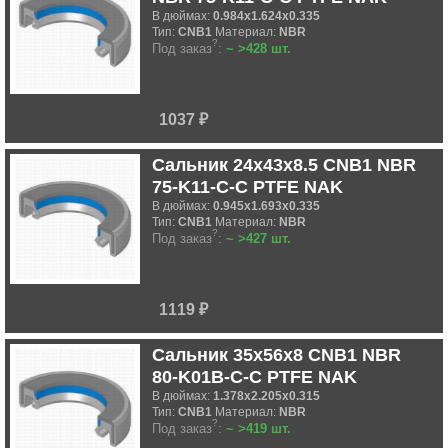
В дюймах:
0.984x1.624x0.335
Тип:
CNB1
Материал:
NBR
?
Под заказ
:
~ >428 шт.
1037 ₽
Сальник 24x43x8.5 CNB1 NBR
75-K11-C-C PTFE NAK
В дюймах:
0.945x1.693x0.335
Тип:
CNB1
Материал:
NBR
?
Под заказ
:
~ >427 шт.
1119 ₽
Сальник 35x56x8 CNB1 NBR
80-K01B-C-C PTFE NAK
В дюймах:
1.378x2.205x0.315
Тип:
CNB1
Материал:
NBR
?
Под заказ
:
~ >419 шт.