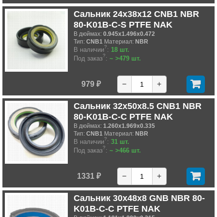
Сальник 24x38x12 CNB1 NBR
80-K01B-C-S PTFE NAK
В дюймах:
0.945x1.496x0.472
Тип:
CNB1
Материал:
NBR
?
В наличии
:
18 шт.
?
Под заказ
:
~ >479 шт.
979 ₽
−
+
Сальник 32x50x8.5 CNB1 NBR
80-K01B-C-C PTFE NAK
В дюймах:
1.260x1.969x0.335
Тип:
CNB1
Материал:
NBR
?
В наличии
:
31 шт.
?
Под заказ
:
~ >466 шт.
1331 ₽
−
+
Сальник 30x48x8 GNB NBR 80-
K01B-C-C PTFE NAK