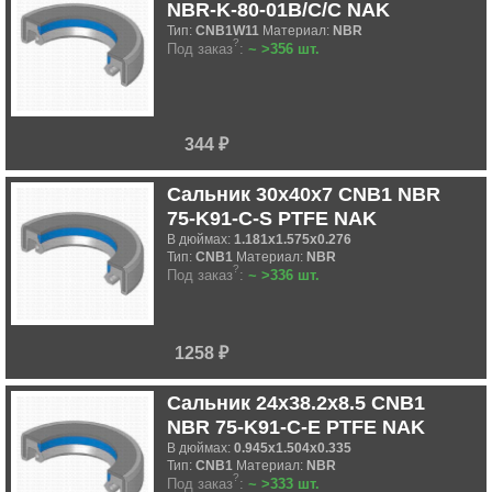
NBR-K-80-01B/C/C NAK
Тип:
CNB1W11
Материал:
NBR
?
Под заказ
:
~ >356 шт.
344 ₽
Сальник 30x40x7 CNB1 NBR
75-K91-C-S PTFE NAK
В дюймах:
1.181x1.575x0.276
Тип:
CNB1
Материал:
NBR
?
Под заказ
:
~ >336 шт.
1258 ₽
Сальник 24x38.2x8.5 CNB1
NBR 75-K91-C-E PTFE NAK
В дюймах:
0.945x1.504x0.335
Тип:
CNB1
Материал:
NBR
?
Под заказ
:
~ >333 шт.