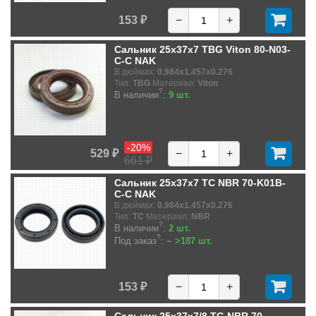
153 ₽
−
+
Сальник 25x37x7 TBG Viton 80-N03-
C-C NAK
В дюймах:
0.984x1.457x0.276
Тип:
TBG
Материал:
Viton
?
В наличии
:
9 шт.
-20%
529 ₽
−
+
661 ₽
Сальник 25x37x7 TC NBR 70-K01B-
C-C NAK
В дюймах:
0.984x1.457x0.276
Тип:
TC
Материал:
NBR
?
В наличии
:
2 шт.
?
Под заказ
:
~ >187 шт.
153 ₽
−
+