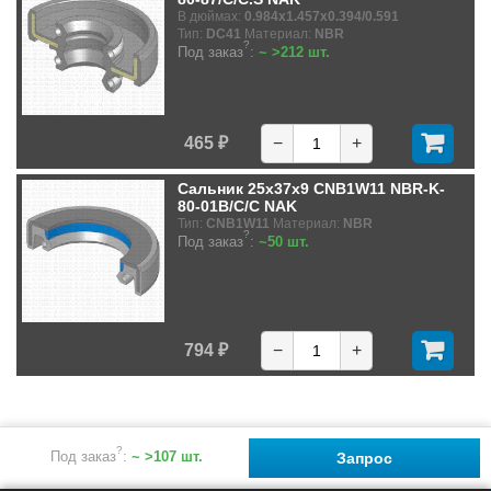
В дюймах:
0.984x1.457x0.394/0.591
Тип:
DC41
Материал:
NBR
?
Под заказ
:
~ >212 шт.
465 ₽
−
+
Сальник 25x37x9 CNB1W11 NBR-K-
80-01B/C/C NAK
Тип:
CNB1W11
Материал:
NBR
?
Под заказ
:
~50 шт.
794 ₽
−
+
?
Под заказ
:
~ >107 шт.
Запрос