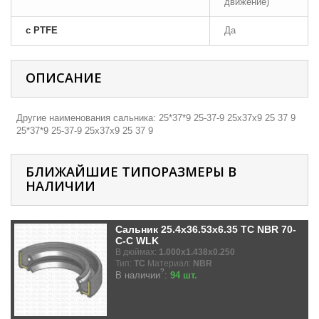
движение)
с PTFE
Да
ОПИСАНИЕ
Другие наименования сальника: 25*37*9 25-37-9 25х37х9 25 37 9
25*37*9 25-37-9 25х37х9 25 37 9
БЛИЖАЙШИЕ ТИПОРАЗМЕРЫ В
НАЛИЧИИ
Сальник 25.4x36.53x6.35 TC NBR 70-
C-C WLK
В дюймах:
1.000x1.438x0.250
Тип:
TC
Материал:
NBR
?
В наличии
:
94 шт.