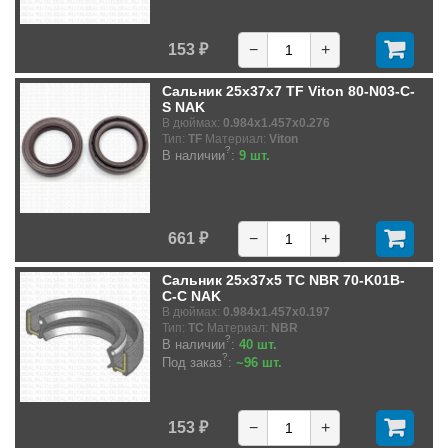
153 ₽
−
+
Сальник 25x37x7 TF Viton 80-N03-C-
S NAK
В дюймах:
0.984x1.457x0.276
Тип:
TF
Материал:
Viton
?
В наличии
:
9 шт.
661 ₽
−
+
Сальник 25x37x5 TC NBR 70-K01B-
C-C NAK
В дюймах:
0.984x1.457x0.197
Тип:
TC
Материал:
NBR
?
В наличии
:
40 шт.
?
Под заказ
:
~96 шт.
153 ₽
−
+