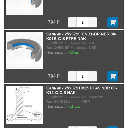
794 ₽
−
+
Сальник 25x37x9 CNB1-BR NBR 80-
K01B-C-S PTFE NAK
В дюймах:
0.984x1.457x0.354
Тип:
CNB1-BR
Материал:
NBR
?
Под заказ
:
~20 шт.
794 ₽
−
+
Сальник 25x37x10/15 DC4S NBR 80-
K12-C-C.S NAK
В дюймах:
0.984x1.457x0.394/0.591
Тип:
DC4S
Материал:
NBR
?
Под заказ
:
~11 шт.