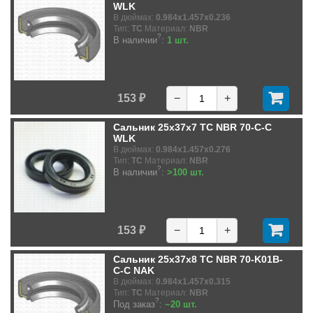
WLK
В дюймах:
0.984x1.457x0.236
Тип:
TC
Материал:
NBR
?
В наличии
:
1 шт.
153 ₽
−
+
Сальник 25x37x7 TC NBR 70-C-C
WLK
В дюймах:
0.984x1.457x0.276
Тип:
TC
Материал:
NBR
?
В наличии
:
>100 шт.
153 ₽
−
+
Сальник 25x37x8 TC NBR 70-K01B-
C-C NAK
В дюймах:
0.984x1.457x0.315
Тип:
TC
Материал:
NBR
?
Под заказ
:
~20 шт.