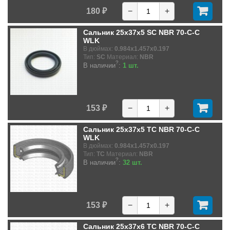
180 ₽
−
+
Сальник 25x37x5 SC NBR 70-C-C
WLK
В дюймах:
0.984x1.457x0.197
Тип:
SC
Материал:
NBR
?
В наличии
:
1 шт.
153 ₽
−
+
Сальник 25x37x5 TC NBR 70-C-C
WLK
В дюймах:
0.984x1.457x0.197
Тип:
TC
Материал:
NBR
?
В наличии
:
32 шт.
153 ₽
−
+
Сальник 25x37x6 TC NBR 70-C-C