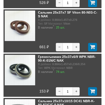
526 ₽
−
+
Сальник 25x37x7 SF Viton 80-N03-C-
S NAK
В дюймах:
0.984x1.457x0.276
Тип:
SF
Материал:
Viton
?
В наличии
:
25 шт.
661 ₽
−
+
Грязесъемник 25x37x6/9 WPK NBR-
90-K-01N/C NAK
В дюймах:
0.984x1.457x0.236/0.354
Тип:
WPK
Материал:
NBR
?
В наличии
:
74 шт.
153 ₽
−
+
Сальник 25x37x10/15 DC41 NBR-K-
80-87/C/C.S NAK