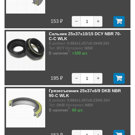
153 ₽
−
+
Сальник 25x37x10/15 DCY NBR 70-
C-C WLK
В дюймах:
0.984x1.457x0.394/0.591
Тип:
DCY
Материал:
NBR
?
В наличии
:
>100 шт.
195 ₽
−
+
Грязесъемник 25x37x6/9 DKB NBR
90-C WLK
В дюймах:
0.984x1.457x0.236/0.354
Тип:
DKB
Материал:
NBR
?
В наличии
:
60 шт.