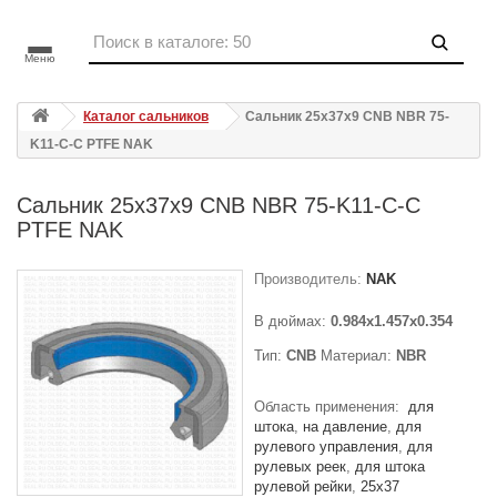
Меню
Каталог сальников
Сальник 25x37x9 CNB NBR 75-
K11-C-C PTFE NAK
Сальник 25x37x9 CNB NBR 75-K11-C-C
PTFE NAK
Производитель:
NAK
В дюймах:
0.984x1.457x0.354
Тип:
CNB
Материал:
NBR
Область применения:
для
штока
на давление
для
рулевого управления
для
рулевых реек
для штока
рулевой рейки
25x37