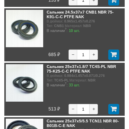
153 ₽
−
+
Сальник 24.5x37x7 CNB1 NBR 75-
K91-C-C PTFE NAK
В дюймах:
0.965x1.457x0.276
Тип:
CNB1
Материал:
NBR
?
В наличии
:
10 шт.
685 ₽
−
+
Сальник 25x37x1.8/7 TC4S-PL NBR
75-K25-C-C PTFE NAK
В дюймах:
0.984x1.457x0.071/0.276
Тип:
TC4S-PL
Материал:
NBR
?
В наличии
:
33 шт.
513 ₽
−
+
Сальник 25x37x5/5.5 TCN11 NBR 80-
B01B-C-E NAK