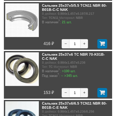
Сальник 25x37x5/5.5 TCN11 NBR 80-
B01B-C-C NAK
В дюймах:
0.984x1.457x0.197/0.217
Тип:
TCN11
Материал:
NBR
?
В наличии
:
21 шт.
416 ₽
−
+
Сальник 25x37x6 TC NBR 70-K01B-
C-C NAK
В дюймах:
0.984x1.457x0.236
Тип:
TC
Материал:
NBR
?
В наличии
:
>100 шт.
?
Под заказ
:
~ >345 шт.
153 ₽
−
+
Сальник 25x37x6/6.5 TCN11 NBR 80-
B01B-C-E NAK
В дюймах:
0.984x1.457x0.236/0.256
Тип:
TCN11
Материал:
NBR