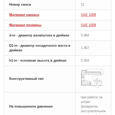
Номер смеси
11
Материал каркаса
SAE 1008
Материал пружины
SAE 1008
d-in - диаметр вала/штока в дюймах
0.984
D1-in - диаметр посадочного места в
1.457
дюймах
h1-in - основная высота в дюймах
0.354
Конструктивный тип
при работе на
штоке
На повышенное давление
(возвратно-
поступательное