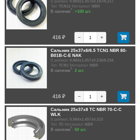
В дюймах:
0.984x1.457x0.197/0.217
Тип:
TCN11
Материал:
NBR
?
В наличии
:
>100 шт.
416 ₽
−
+
Сальник 25x37x6/6.5 TCN1 NBR 80-
B01B-C-E NAK
В дюймах:
0.984x1.457x0.236/0.256
Тип:
TCN1
Материал:
NBR
?
В наличии
:
2 шт.
416 ₽
−
+
Сальник 25x37x8 TC NBR 70-C-C
WLK
В дюймах:
0.984x1.457x0.315
Тип:
TC
Материал:
NBR
?
В наличии
:
60 шт.