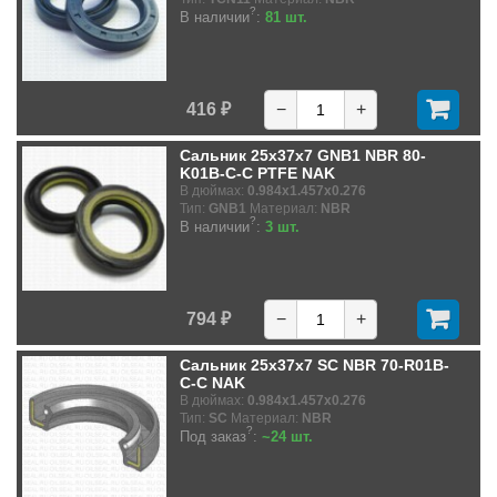
?
В наличии
:
81 шт.
416 ₽
−
+
Сальник 25x37x7 GNB1 NBR 80-
K01B-C-C PTFE NAK
В дюймах:
0.984x1.457x0.276
Тип:
GNB1
Материал:
NBR
?
В наличии
:
3 шт.
794 ₽
−
+
Сальник 25x37x7 SC NBR 70-R01B-
C-C NAK
В дюймах:
0.984x1.457x0.276
Тип:
SC
Материал:
NBR
?
Под заказ
:
~24 шт.