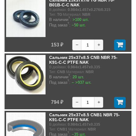
Сальник 25x37x7/8 TG NBR 70-
B01B-C-C NAK
В дюймах:
0.984x1.457x0.276/0.315
Тип:
TG
Материал:
NBR
?
В наличии
:
>100 шт.
?
Под заказ
:
~50 шт.
153 ₽
−
+
Сальник 25x37x8.5 CNB NBR 75-
K91-C-C PTFE NAK
В дюймах:
0.984x1.457x0.335
Тип:
CNB
Материал:
NBR
?
В наличии
:
20 шт.
?
Под заказ
:
~ >937 шт.
794 ₽
−
+
Сальник 25x37x8.5 CNB1 NBR 75-
K91-C-C PTFE NAK
В дюймах:
0.984x1.457x0.335
Тип:
CNB1
Материал:
NBR
?
Под заказ
:
~35 шт.