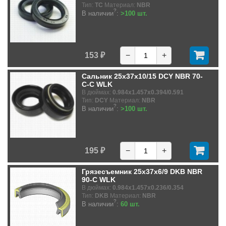
Тип:
TC
Материал:
NBR
?
В наличии
:
>100 шт.
153 ₽
−
+
Сальник 25x37x10/15 DCY NBR 70-
C-C WLK
В дюймах:
0.984x1.457x0.394/0.591
Тип:
DCY
Материал:
NBR
?
В наличии
:
>100 шт.
195 ₽
−
+
Грязесъемник 25x37x6/9 DKB NBR
90-C WLK
В дюймах:
0.984x1.457x0.236/0.354
Тип:
DKB
Материал:
NBR
?
В наличии
:
60 шт.