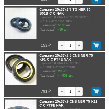
Сальник 25x37x7/8 TG NBR 70-
B01B-C-C NAK
В дюймах:
0.984x1.457x0.276/0.315
Тип:
TG
Материал:
NBR
?
В наличии
:
>100 шт.
?
Под заказ
:
~50 шт.
153 ₽
−
+
Сальник 25x37x8.5 CNB NBR 75-
K91-C-C PTFE NAK
В дюймах:
0.984x1.457x0.335
Тип:
CNB
Материал:
NBR
?
В наличии
:
20 шт.
?
Под заказ
:
~ >937 шт.
791 ₽
−
+
Сальник 25x37x9 CNB NBR 75-K11-
C-C PTFE NAK