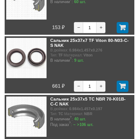
В наличии
:
60 шт.
153 ₽
−
+
Сальник 25x37x7 TF Viton 80-N03-C-
S NAK
В дюймах:
0.984x1.457x0.276
Тип:
TF
Материал:
Viton
?
В наличии
:
9 шт.
661 ₽
−
+
Сальник 25x37x5 TC NBR 70-K01B-
C-C NAK
В дюймах:
0.984x1.457x0.197
Тип:
TC
Материал:
NBR
?
В наличии
:
40 шт.
?
Под заказ
:
~ >106 шт.