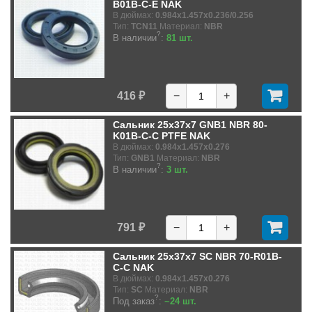
B01B-C-E NAK
В дюймах:
0.984x1.457x0.236/0.256
Тип:
TCN11
Материал:
NBR
?
В наличии
:
81 шт.
416 ₽
−
+
Сальник 25x37x7 GNB1 NBR 80-
K01B-C-C PTFE NAK
В дюймах:
0.984x1.457x0.276
Тип:
GNB1
Материал:
NBR
?
В наличии
:
3 шт.
791 ₽
−
+
Сальник 25x37x7 SC NBR 70-R01B-
C-C NAK
В дюймах:
0.984x1.457x0.276
Тип:
SC
Материал:
NBR
?
Под заказ
:
~24 шт.