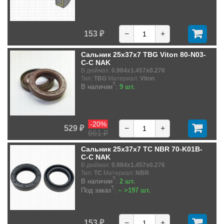
153 ₽
−
+
Сальник 25x37x7 TBG Viton 80-N03-
C-C NAK
В дюймах:
0.984x1.457x0.276
Тип:
TBG
Материал:
Viton
?
В наличии
:
9 шт.
-20%
529 ₽
−
+
661 ₽
Сальник 25x37x7 TC NBR 70-K01B-
C-C NAK
В дюймах:
0.984x1.457x0.276
Тип:
TC
Материал:
NBR
?
В наличии
:
2 шт.
?
Под заказ
:
~ >197 шт.
153 ₽
−
+