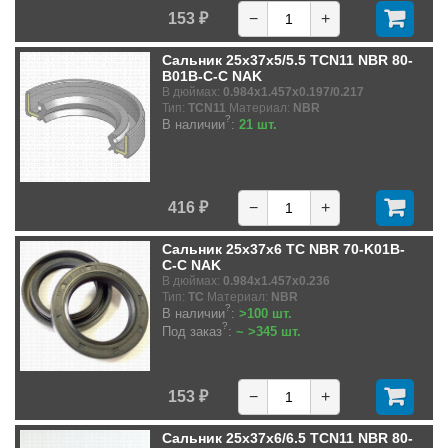
153 ₽
−
+
Сальник 25x37x5/5.5 TCN11 NBR 80-
B01B-C-C NAK
В дюймах:
0.984x1.457x0.197/0.217
Тип:
TCN11
Материал:
NBR
?
В наличии
:
21 шт.
416 ₽
−
+
Сальник 25x37x6 TC NBR 70-K01B-
C-C NAK
В дюймах:
0.984x1.457x0.236
Тип:
TC
Материал:
NBR
?
В наличии
:
>100 шт.
?
Под заказ
:
~ >345 шт.
153 ₽
−
+
Сальник 25x37x6/6.5 TCN11 NBR 80-