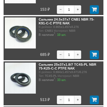
153 ₽
−
+
Сальник 24.5x37x7 CNB1 NBR 75-
K91-C-C PTFE NAK
В дюймах:
0.965x1.457x0.276
Тип:
CNB1
Материал:
NBR
?
В наличии
:
10 шт.
685 ₽
−
+
Сальник 25x37x1.8/7 TC4S-PL NBR
75-K25-C-C PTFE NAK
В дюймах:
0.984x1.457x0.071/0.276
Тип:
TC4S-PL
Материал:
NBR
?
В наличии
:
33 шт.
513 ₽
−
+