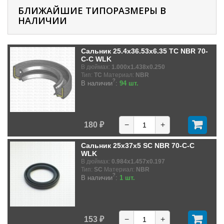
БЛИЖАЙШИЕ ТИПОРАЗМЕРЫ В
НАЛИЧИИ
Сальник 25.4x36.53x6.35 TC NBR 70-
C-C WLK
В дюймах:
1.000x1.438x0.250
Тип:
TC
Материал:
NBR
?
В наличии
:
94 шт.
180 ₽
−
+
Сальник 25x37x5 SC NBR 70-C-C
WLK
В дюймах:
0.984x1.457x0.197
Тип:
SC
Материал:
NBR
?
В наличии
:
1 шт.
153 ₽
−
+