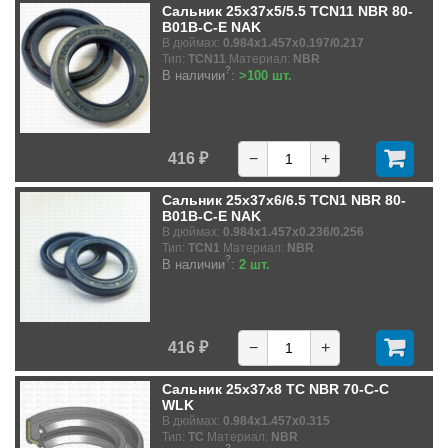
Сальник 25x37x5/5.5 TCN11 NBR 80-
B01B-C-E NAK
В дюймах:
0.984x1.457x0.197/0.217
Тип:
TCN11
Материал:
NBR
?
В наличии
:
>100 шт.
416 ₽
−
+
Сальник 25x37x6/6.5 TCN1 NBR 80-
B01B-C-E NAK
В дюймах:
0.984x1.457x0.236/0.256
Тип:
TCN1
Материал:
NBR
?
В наличии
:
2 шт.
416 ₽
−
+
Сальник 25x37x8 TC NBR 70-C-C
WLK
В дюймах:
0.984x1.457x0.315
Тип:
TC
Материал:
NBR
?