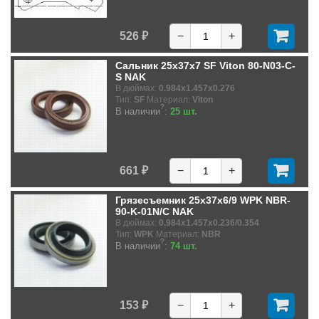
526 ₽
−
+
Сальник 25x37x7 SF Viton 80-N03-C-
S NAK
В дюймах:
0.984x1.457x0.276
Тип:
SF
Материал:
Viton
?
В наличии
:
25 шт.
661 ₽
−
+
Грязесъемник 25x37x6/9 WPK NBR-
90-K-01N/C NAK
В дюймах:
0.984x1.457x0.236/0.354
Тип:
WPK
Материал:
NBR
?
В наличии
:
74 шт.
153 ₽
−
+