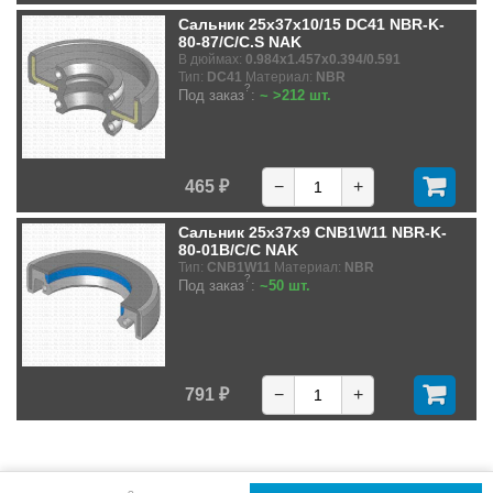
Сальник 25x37x10/15 DC41 NBR-K-
80-87/C/C.S NAK
В дюймах:
0.984x1.457x0.394/0.591
Тип:
DC41
Материал:
NBR
?
Под заказ
:
~ >212 шт.
465 ₽
−
+
Сальник 25x37x9 CNB1W11 NBR-K-
80-01B/C/C NAK
Тип:
CNB1W11
Материал:
NBR
?
Под заказ
:
~50 шт.
791 ₽
−
+