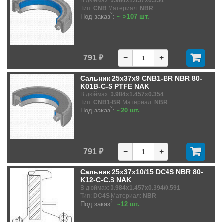
В дюймах:
0.984x1.457x0.354
Тип:
CNB
Материал:
NBR
?
Под заказ
:
~ >107 шт.
791 ₽
−
+
Сальник 25x37x9 CNB1-BR NBR 80-
K01B-C-S PTFE NAK
В дюймах:
0.984x1.457x0.354
Тип:
CNB1-BR
Материал:
NBR
?
Под заказ
:
~20 шт.
791 ₽
−
+
Сальник 25x37x10/15 DC4S NBR 80-
K12-C-C.S NAK
В дюймах:
0.984x1.457x0.394/0.591
Тип:
DC4S
Материал:
NBR
?
Под заказ
:
~12 шт.