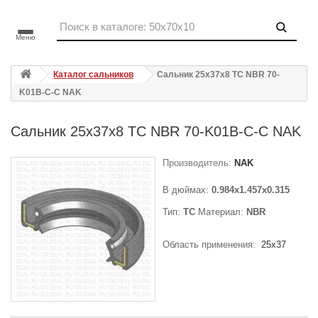
Меню
Каталог сальников
Сальник 25x37x8 TC NBR 70-
K01B-C-C NAK
Сальник 25x37x8 TC NBR 70-K01B-C-C NAK
Производитель:
NAK
В дюймах:
0.984x1.457x0.315
Тип:
TC
Материал:
NBR
Область применения:
25x37