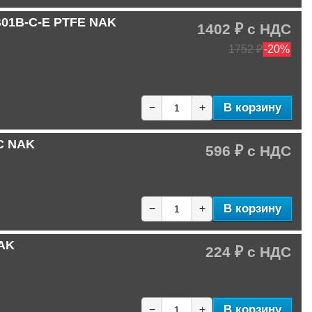
-B01B-C-E PTFE NAK
1402 ₽
1752 ₽
-20%
В корзину
−
+
-C NAK
596 ₽
В корзину
−
+
NAK
224 ₽
В корзину
−
+