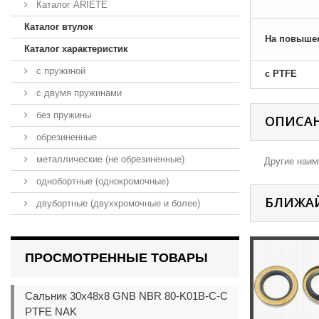
Каталог ARIETE
Каталог втулок
На повыше
Каталог характеристик
с пружиной
с PTFE
с двумя пружинами
без пружины
ОПИСА
обрезиненные
металлические (не обрезиненные)
Другие наиме
однобортные (однокромочные)
БЛИЖА
двубортные (двухкромочные и более)
ПРОСМОТРЕННЫЕ ТОВАРЫ
Сальник 30x48x8 GNB NBR 80-K01B-C-C
PTFE NAK