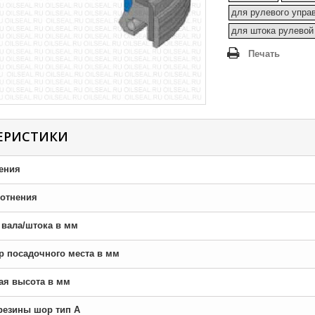
для рулевого упра
для штока рулевой
Печать
ЕРИСТИКИ
ения
отнения
р вала/штока в мм
тр посадочного места в мм
ная высота в мм
резины шор тип A