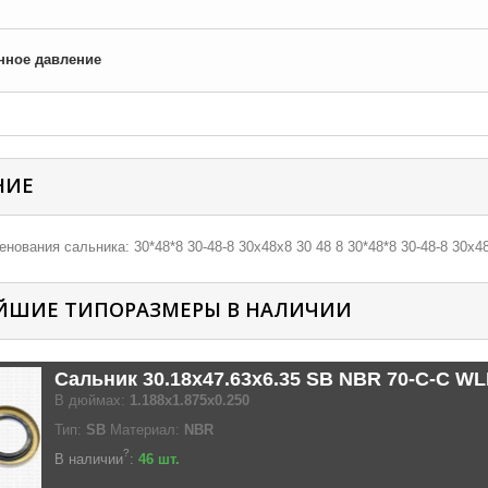
нное давление
НИЕ
нования сальника: 30*48*8 30-48-8 30х48х8 30 48 8 30*48*8 30-48-8 30х48
ЙШИЕ ТИПОРАЗМЕРЫ В НАЛИЧИИ
Сальник 30.18x47.63x6.35 SB NBR 70-C-C W
В дюймах:
1.188x1.875x0.250
Тип:
SB
Материал:
NBR
?
В наличии
:
46 шт.