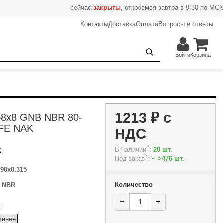
сейчас
закрыты
, откроемся завтра в 9:30 по МСК
Контакты
Доставка
Оплата
Вопросы и ответы
1213 ₽
−
+
В корзину
Войти
Корзина
1213 ₽
с
48x8 GNB NBR 80-
FE NAK
НДС
?
В наличии
:
20 шт.
K
?
Под заказ
:
~ >476 шт.
890x0.315
Количество
:
NBR
−
+
:
ление