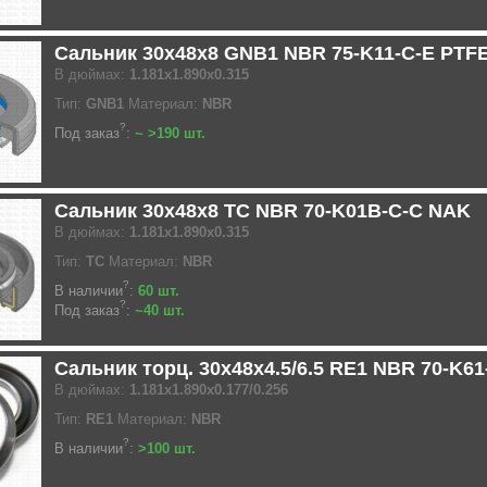
Сальник 30x48x8 GNB1 NBR 75-K11-C-E PTF
В дюймах:
1.181x1.890x0.315
Тип:
GNB1
Материал:
NBR
?
Под заказ
:
~ >190 шт.
Сальник 30x48x8 TC NBR 70-K01B-C-C NAK
В дюймах:
1.181x1.890x0.315
Тип:
TC
Материал:
NBR
?
В наличии
:
60 шт.
?
Под заказ
:
~40 шт.
Сальник торц. 30x48x4.5/6.5 RE1 NBR 70-K6
В дюймах:
1.181x1.890x0.177/0.256
Тип:
RE1
Материал:
NBR
?
В наличии
:
>100 шт.