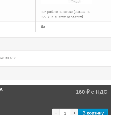
при работе на штоке (возвратно-
поступательное движение)
Да
х8 30 48 8
LK
160 ₽
В корзину
−
+