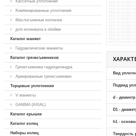
Кассетные уплотнения
Комбинированные уплотнения
Маслосъемные колпачки
для коленвала в обойме
Каталог манжет
Гидравлические манжеты
Каталог грязесъемников
ХАРАКТ
Грязесъемники гидроцилиндра
Вид уплотн
Армированные грязесъемники
Подвид упл
Торцевые уплотнения
V манжеты
d - диамет
GAMMA (AXIAL)
D1 - диаме
Каталог крышек
h1 - основ
Каталог колец
Наборы колец
Твердость 