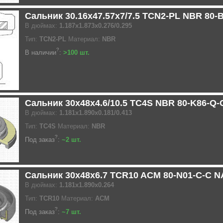
Сальник 30.16x47.57x7/7.5 TCN2-PL NBR 80
В дюймах:
1.187x1.873x0.276/0.295
Тип:
TCN2-PL
Материал:
NBR
?
В наличии
:
>100 шт.
Сальник 30x48x4.6/10.5 TC4S NBR 80-K86-Q
В дюймах:
1.181x1.890x0.181/0.413
Тип:
TC4S
Материал:
NBR
?
Под заказ
:
~2 шт.
Сальник 30x48x6.7 TCR10 ACM 80-N01-C-C 
В дюймах:
1.181x1.890x0.264
Тип:
TCR10
Материал:
ACM
?
Под заказ
:
~7 шт.