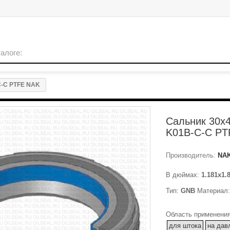
C-C PTFE NAK
Сальник 30x
K01B-C-C PT
Производитель:
NA
В дюймах:
1.181x1.
Тип:
GNB
Материал
Область применения
для штока
на дав