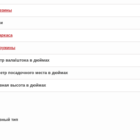
езины
си
аркаса
пружины
етр вала/штока в дюймах
аметр посадочного места в дюймах
новная высота в дюймах
вный тип