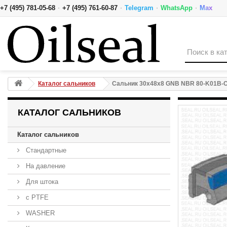
·
·
·
·
+7 (495) 781-05-68
+7 (495) 761-60-87
Telegram
WhatsApp
Max
Сальник 30x48x8 GNB NBR 80-K01B-C-C PTFE NAK
Каталог сальников
Сальник 30x48x8 GNB NBR 80-K01B-
КАТАЛОГ САЛЬНИКОВ
Каталог сальников
Стандартные
На давление
Для штока
с PTFE
WASHER