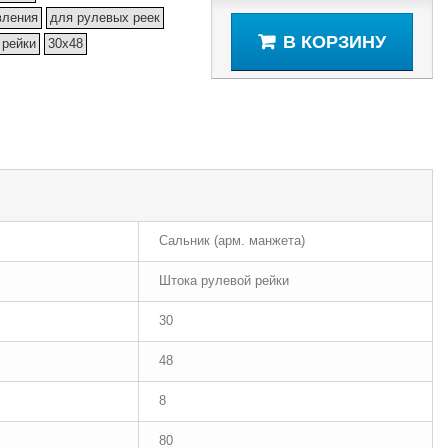
вления
для рулевых реек
В КОРЗИНУ
 рейки
30x48
Сальник (арм. манжета)
Штока рулевой рейки
30
48
8
80