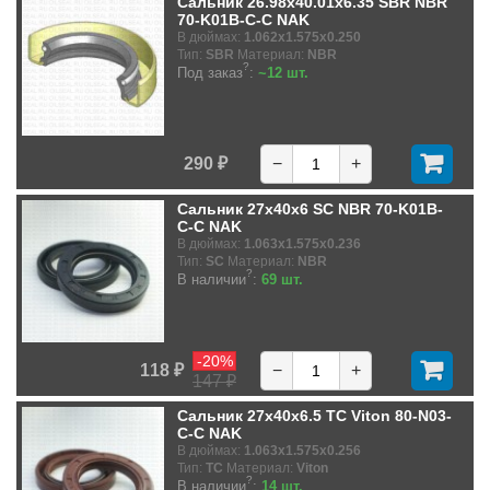
Сальник 26.98x40.01x6.35 SBR NBR
70-K01B-C-C NAK
В дюймах:
1.062x1.575x0.250
Тип:
SBR
Материал:
NBR
?
Под заказ
:
~12 шт.
290 ₽
−
+
Сальник 27x40x6 SC NBR 70-K01B-
C-C NAK
В дюймах:
1.063x1.575x0.236
Тип:
SC
Материал:
NBR
?
В наличии
:
69 шт.
-20%
118 ₽
−
+
147 ₽
Сальник 27x40x6.5 TC Viton 80-N03-
C-C NAK
В дюймах:
1.063x1.575x0.256
Тип:
TC
Материал:
Viton
?
В наличии
:
14 шт.