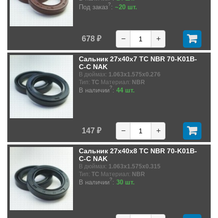
?
Под заказ
:
~20 шт.
678 ₽
−
+
Сальник 27x40x7 TC NBR 70-K01B-
C-C NAK
В дюймах:
1.063x1.575x0.276
Тип:
TC
Материал:
NBR
?
В наличии
:
44 шт.
147 ₽
−
+
Сальник 27x40x8 TC NBR 70-K01B-
C-C NAK
В дюймах:
1.063x1.575x0.315
Тип:
TC
Материал:
NBR
?
В наличии
:
30 шт.