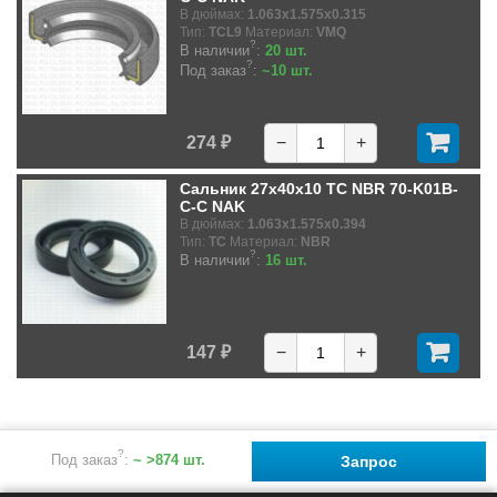
В дюймах:
1.063x1.575x0.315
Тип:
TCL9
Материал:
VMQ
?
В наличии
:
20 шт.
?
Под заказ
:
~10 шт.
274 ₽
−
+
Сальник 27x40x10 TC NBR 70-K01B-
C-C NAK
В дюймах:
1.063x1.575x0.394
Тип:
TC
Материал:
NBR
?
В наличии
:
16 шт.
147 ₽
−
+
?
Под заказ
:
~ >874 шт.
Запрос