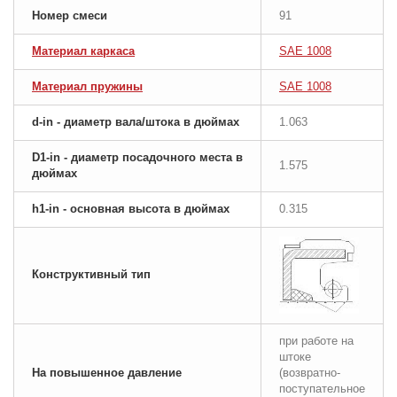
Номер смеси
91
Материал каркаса
SAE 1008
Материал пружины
SAE 1008
d-in - диаметр вала/штока в дюймах
1.063
D1-in - диаметр посадочного места в
1.575
дюймах
h1-in - основная высота в дюймах
0.315
Конструктивный тип
при работе на
штоке
На повышенное давление
(возвратно-
поступательное