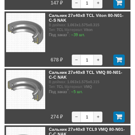
147 ₽
−
+
Сальник 27x40x8 TCL Viton 80-N01-
C-S NAK
В дюймах:
1.063x1.575x0.315
Тип:
TCL
Материал:
Viton
?
Под заказ
:
~39 шт.
678 ₽
−
+
Сальник 27x40x8 TCL VMQ 80-N01-
C-C NAK
В дюймах:
1.063x1.575x0.315
Тип:
TCL
Материал:
VMQ
?
Под заказ
:
~5 шт.
274 ₽
−
+
Сальник 27x40x8 TCL9 VMQ 80-N01-
C-C NAK