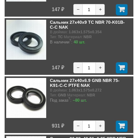
147 ₽
−
+
Сальник 27x40x9 TC NBR 70-K01B-
C-C NAK
В дюймах:
1.063x1.575x0.354
Тип:
TC
Материал:
NBR
?
В наличии
:
40 шт.
147 ₽
−
+
Сальник 27x40x6.9 GNB NBR 75-
K91-C-C PTFE NAK
В дюймах:
1.063x1.575x0.272
Тип:
GNB
Материал:
NBR
?
Под заказ
:
~80 шт.
931 ₽
−
+