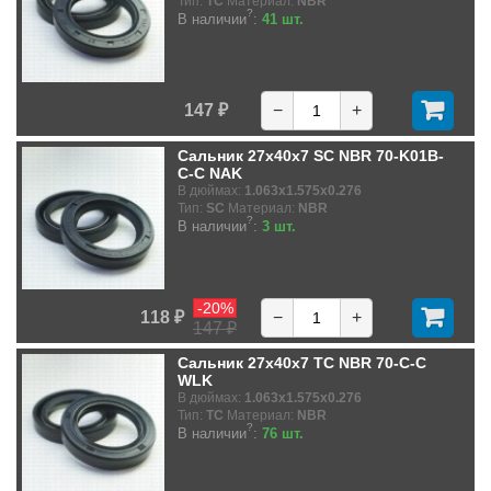
Тип:
TC
Материал:
NBR
?
В наличии
:
41 шт.
147 ₽
−
+
Сальник 27x40x7 SC NBR 70-K01B-
C-C NAK
В дюймах:
1.063x1.575x0.276
Тип:
SC
Материал:
NBR
?
В наличии
:
3 шт.
-20%
118 ₽
−
+
147 ₽
Сальник 27x40x7 TC NBR 70-C-C
WLK
В дюймах:
1.063x1.575x0.276
Тип:
TC
Материал:
NBR
?
В наличии
:
76 шт.