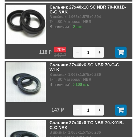
Сальник 27x40x10 SC NBR 70-K01B-
C-C NAK
В дюймах:
1.063x1.575x0.394
Тип:
SC
Материал:
NBR
?
В наличии
:
2 шт.
-20%
118 ₽
−
+
147 ₽
Сальник 27x40x6 SC NBR 70-C-C
WLK
В дюймах:
1.063x1.575x0.236
Тип:
SC
Материал:
NBR
?
В наличии
:
>100 шт.
147 ₽
−
+
Сальник 27x40x6 TC NBR 70-K01B-
C-C NAK
В дюймах:
1.063x1.575x0.236