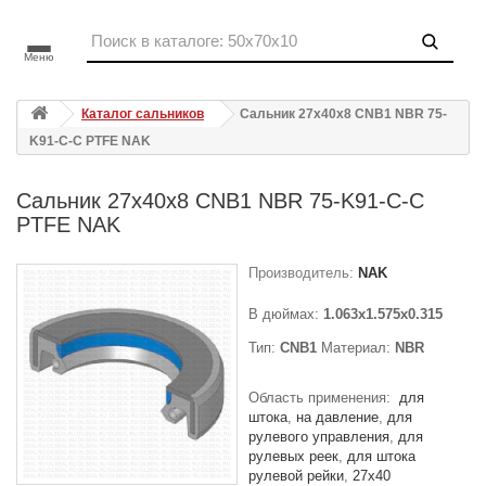
Меню
Каталог сальников
Сальник 27x40x8 CNB1 NBR 75-
K91-C-C PTFE NAK
Сальник 27x40x8 CNB1 NBR 75-K91-C-C
PTFE NAK
Производитель:
NAK
В дюймах:
1.063x1.575x0.315
Тип:
CNB1
Материал:
NBR
Область применения:
для
штока
на давление
для
рулевого управления
для
рулевых реек
для штока
рулевой рейки
27x40