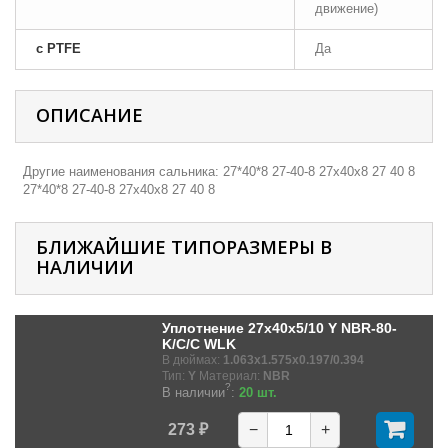
движение)
с PTFE
Да
ОПИСАНИЕ
Другие наименования сальника: 27*40*8 27-40-8 27х40х8 27 40 8
27*40*8 27-40-8 27х40х8 27 40 8
БЛИЖАЙШИЕ ТИПОРАЗМЕРЫ В
НАЛИЧИИ
Уплотнение 27x40x5/10 Y NBR-80-
K/C/C WLK
В дюймах:
1.063x1.575x0.197/0.394
Тип:
Y
Материал:
NBR
?
В наличии
:
20 шт.
273 ₽
−
+