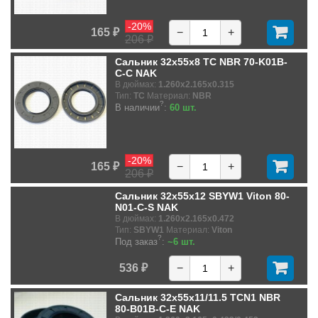
-20%
165 ₽
−
+
206 ₽
Сальник 32x55x8 TC NBR 70-K01B-
C-C NAK
В дюймах:
1.260x2.165x0.315
Тип:
TC
Материал:
NBR
?
В наличии
:
60 шт.
-20%
165 ₽
−
+
206 ₽
Сальник 32x55x12 SBYW1 Viton 80-
N01-C-S NAK
В дюймах:
1.260x2.165x0.472
Тип:
SBYW1
Материал:
Viton
?
Под заказ
:
~6 шт.
536 ₽
−
+
Сальник 32x55x11/11.5 TCN1 NBR
80-B01B-C-E NAK