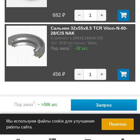
682 ₽
−
+
Сальник 32x55x8.5 TCR Viton-N-80-
28/C/S NAK
В дюймах:
1.260x2.165x0.335
Тип:
TCR
Материал:
Viton
?
Под заказ
:
~32 шт.
456 ₽
−
+
?
Под заказ
:
~ >506 шт.
Запрос
Мы используем файлы cookie для улучшения
Понятно
работы сайта.