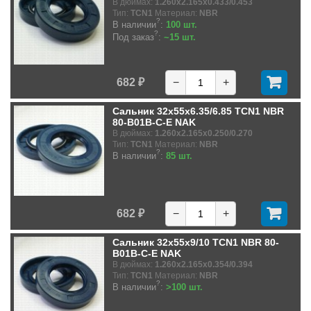
В дюймах:
1.260x2.165x0.433/0.453
Тип:
TCN1
Материал:
NBR
?
В наличии
:
100 шт.
?
Под заказ
:
~15 шт.
682 ₽
−
+
Сальник 32x55x6.35/6.85 TCN1 NBR
80-B01B-C-E NAK
В дюймах:
1.260x2.165x0.250/0.270
Тип:
TCN1
Материал:
NBR
?
В наличии
:
85 шт.
682 ₽
−
+
Сальник 32x55x9/10 TCN1 NBR 80-
B01B-C-E NAK
В дюймах:
1.260x2.165x0.354/0.394
Тип:
TCN1
Материал:
NBR
?
В наличии
:
>100 шт.