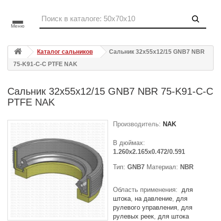
Меню
Каталог сальников
Сальник 32x55x12/15 GNB7 NBR
75-K91-C-C PTFE NAK
Сальник 32x55x12/15 GNB7 NBR 75-K91-C-C
PTFE NAK
Производитель:
NAK
В дюймах:
1.260x2.165x0.472/0.591
Тип:
GNB7
Материал:
NBR
Область применения:
для
штока
на давление
для
рулевого управления
для
рулевых реек
для штока