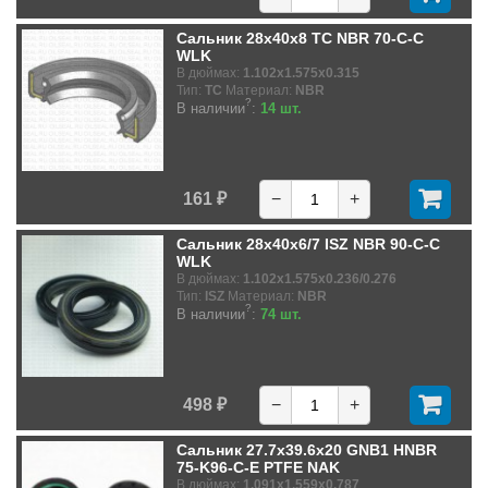
Сальник 28x40x8 TC NBR 70-C-C
WLK
В дюймах:
1.102x1.575x0.315
Тип:
TC
Материал:
NBR
?
В наличии
:
14 шт.
161 ₽
−
+
Сальник 28x40x6/7 ISZ NBR 90-C-C
WLK
В дюймах:
1.102x1.575x0.236/0.276
Тип:
ISZ
Материал:
NBR
?
В наличии
:
74 шт.
498 ₽
−
+
Сальник 27.7x39.6x20 GNB1 HNBR
75-K96-C-E PTFE NAK
В дюймах:
1.091x1.559x0.787