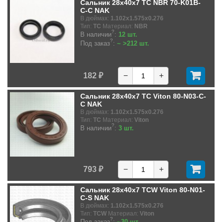
Сальник 28x40x7 TC NBR 70-K01B-
C-C NAK
В дюймах:
1.102x1.575x0.276
Тип:
TC
Материал:
NBR
?
В наличии
:
12 шт.
?
Под заказ
:
~ >212 шт.
182 ₽
−
+
Сальник 28x40x7 TC Viton 80-N03-C-
C NAK
В дюймах:
1.102x1.575x0.276
Тип:
TC
Материал:
Viton
?
В наличии
:
3 шт.
793 ₽
−
+
Сальник 28x40x7 TCW Viton 80-N01-
C-S NAK
В дюймах:
1.102x1.575x0.276
Тип:
TCW
Материал:
Viton
?
Под заказ
:
~30 шт.