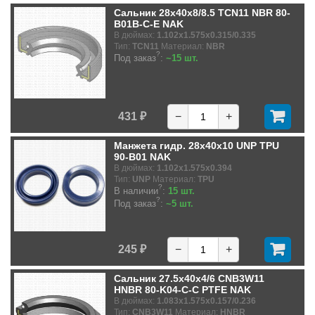
Сальник 28x40x8/8.5 TCN11 NBR 80-
B01B-C-E NAK
В дюймах:
1.102x1.575x0.315/0.335
Тип:
TCN11
Материал:
NBR
?
Под заказ
:
~15 шт.
431 ₽
−
+
Манжета гидр. 28x40x10 UNP TPU
90-B01 NAK
В дюймах:
1.102x1.575x0.394
Тип:
UNP
Материал:
TPU
?
В наличии
:
15 шт.
?
Под заказ
:
~5 шт.
245 ₽
−
+
Сальник 27.5x40x4/6 CNB3W11
HNBR 80-K04-C-C PTFE NAK
В дюймах:
1.083x1.575x0.157/0.236
Тип:
CNB3W11
Материал:
HNBR