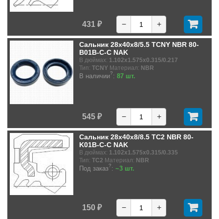
431 ₽
−
+
Сальник 28x40x8/5.5 TCNY NBR 80-
B01B-C-C NAK
В дюймах:
1.102x1.575x0.315/0.217
Тип:
TCNY
Материал:
NBR
?
В наличии
:
87 шт.
545 ₽
−
+
Сальник 28x40x8/8.5 TC2 NBR 80-
K01B-C-C NAK
В дюймах:
1.102x1.575x0.315/0.335
Тип:
TC2
Материал:
NBR
?
Под заказ
:
~3 шт.
150 ₽
−
+