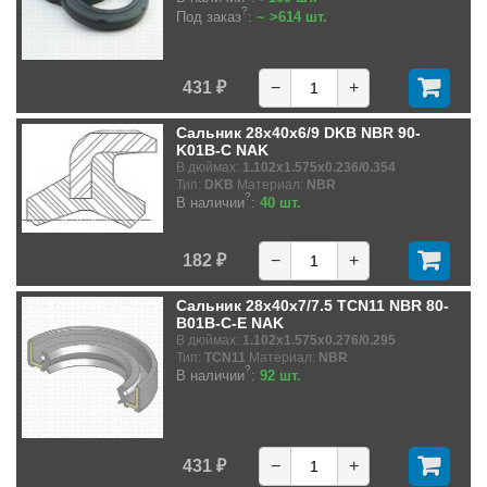
?
Под заказ
:
~ >614 шт.
431 ₽
−
+
Сальник 28x40x6/9 DKB NBR 90-
K01B-C NAK
В дюймах:
1.102x1.575x0.236/0.354
Тип:
DKB
Материал:
NBR
?
В наличии
:
40 шт.
182 ₽
−
+
Сальник 28x40x7/7.5 TCN11 NBR 80-
B01B-C-E NAK
В дюймах:
1.102x1.575x0.276/0.295
Тип:
TCN11
Материал:
NBR
?
В наличии
:
92 шт.
431 ₽
−
+