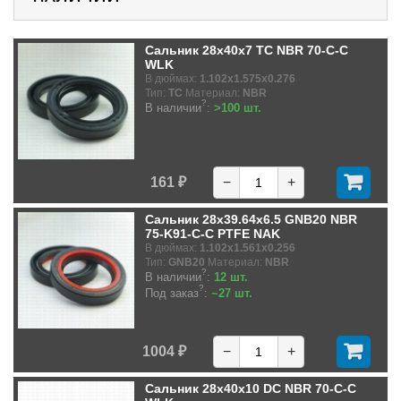
Сальник 28x40x7 TC NBR 70-C-C
WLK
В дюймах:
1.102x1.575x0.276
Тип:
TC
Материал:
NBR
?
В наличии
:
>100 шт.
161 ₽
−
+
Сальник 28x39.64x6.5 GNB20 NBR
75-K91-C-C PTFE NAK
В дюймах:
1.102x1.561x0.256
Тип:
GNB20
Материал:
NBR
?
В наличии
:
12 шт.
?
Под заказ
:
~27 шт.
1004 ₽
−
+
Сальник 28x40x10 DC NBR 70-C-C