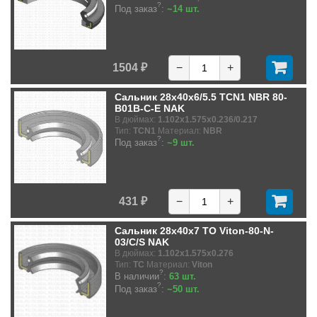
?
Под заказ
:
~14 шт.
1504 ₽
−
+
Сальник 28x40x6/5.5 TCN1 NBR 80-
B01B-C-E NAK
В дюймах:
1.102x1.575x0.236/0.217
Тип:
TCN1
Материал:
NBR
?
Под заказ
:
~9 шт.
431 ₽
−
+
Сальник 28x40x7 TO Viton-80-N-
03/C/S NAK
В дюймах:
1.102x1.575x0.276
Тип:
TC
Материал:
Viton
?
В наличии
:
63 шт.
?
Под заказ
:
~50 шт.