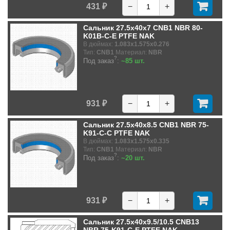
431 ₽
−
+
Сальник 27.5x40x7 CNB1 NBR 80-
K01B-C-E PTFE NAK
В дюймах:
1.083x1.575x0.276
Тип:
CNB1
Материал:
NBR
?
Под заказ
:
~85 шт.
931 ₽
−
+
Сальник 27.5x40x8.5 CNB1 NBR 75-
K91-C-C PTFE NAK
В дюймах:
1.083x1.575x0.335
Тип:
CNB1
Материал:
NBR
?
Под заказ
:
~20 шт.
931 ₽
−
+
Сальник 27.5x40x9.5/10.5 CNB13
NBR 75-K91-C-E PTFE NAK