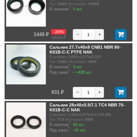
Тип:
GNB1
Материал:
HNBR
?
В наличии
:
5 шт.
-20%
1440 ₽
−
+
1800 ₽
Сальник 27.7x40x8 CNB1 NBR 80-
K01B-C-C PTFE NAK
В дюймах:
1.091x1.575x0.315
Тип:
CNB1
Материал:
NBR
?
В наличии
:
9 шт.
?
Под заказ
:
~ >428 шт.
931 ₽
−
+
Сальник 28x40x5.5/7.1 TC4 NBR 70-
K01B-C-C NAK
В дюймах:
1.102x1.575x0.217/0.280
Тип:
TC4
Материал:
NBR
?
В наличии
:
83 шт.
?
Под заказ
:
~41 шт.