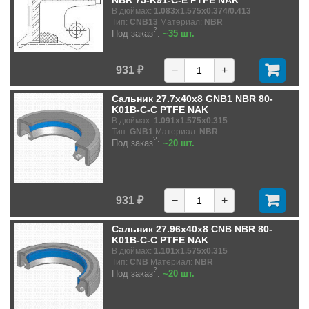
В дюймах:
1.083x1.575x0.374/0.413
Тип:
CNB13
Материал:
NBR
?
Под заказ
:
~35 шт.
931 ₽
−
+
Сальник 27.7x40x8 GNB1 NBR 80-
K01B-C-C PTFE NAK
В дюймах:
1.091x1.575x0.315
Тип:
GNB1
Материал:
NBR
?
Под заказ
:
~20 шт.
931 ₽
−
+
Сальник 27.96x40x8 CNB NBR 80-
K01B-C-C PTFE NAK
В дюймах:
1.101x1.575x0.315
Тип:
CNB
Материал:
NBR
?
Под заказ
:
~20 шт.