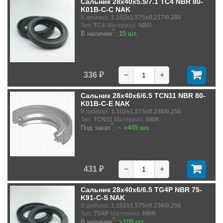
Сальник 28x40x5.5/7.1 TC4 NBR 80-
K01B-C-C NAK
В дюймах:
1.102x1.575x0.217/0.280
Тип:
TC4
Материал:
NBR
?
В наличии
:
15 шт.
336 ₽
−
+
Сальник 28x40x6/6.5 TCN11 NBR 80-
K01B-C-E NAK
В дюймах:
1.102x1.575x0.236/0.256
Тип:
TCN11
Материал:
NBR
?
Под заказ
:
~ >445 шт.
431 ₽
−
+
Сальник 28x40x6/6.5 TG4P NBR 75-
K91-C-S NAK
В дюймах:
1.102x1.575x0.236/0.256
Тип:
TG4P
Материал:
NBR
?
В наличии
:
>100 шт.