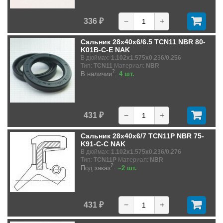
336 ₽
−
+
Сальник 28x40x6/6.5 TCN11 NBR 80-
K01B-C-E NAK
В дюймах:
1.102x1.575x0.236/0.256
Тип:
TCN11
Материал:
NBR
?
В наличии
:
4 шт.
431 ₽
−
+
Сальник 28x40x6/7 TCN11P NBR 75-
K91-C-C NAK
В дюймах:
1.102x1.575x0.236/0.276
Тип:
TCN11P
Материал:
NBR
?
Под заказ
:
~2 шт.
431 ₽
−
+