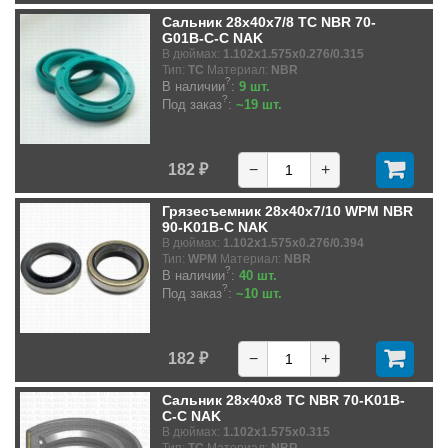
Сальник 28x40x7/8 TC NBR 70-
G01B-C-C NAK
В дюймах:
1.102x1.575x0.276/0.315
Тип:
TC
Материал:
NBR
?
В наличии
:
9 шт.
?
Под заказ
:
~19 шт.
182 ₽
−
+
Грязесъемник 28x40x7/10 WPM NBR
90-K01B-C NAK
В дюймах:
1.102x1.575x0.276/0.394
Тип:
WPM
Материал:
NBR
?
В наличии
:
40 шт.
?
Под заказ
:
~10 шт.
182 ₽
−
+
Сальник 28x40x8 TC NBR 70-K01B-
C-C NAK
В дюймах:
1.102x1.575x0.315
Тип:
TC
Материал:
NBR