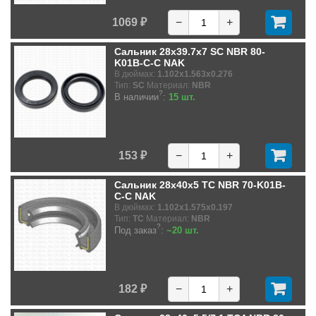
1069 ₽
−
+
Сальник 28x39.7x7 SC NBR 80-
K01B-C-C NAK
В дюймах:
1.102x1.563x0.276
Тип:
SC
Материал:
NBR
?
В наличии
:
15 шт.
153 ₽
−
+
Сальник 28x40x5 TC NBR 70-K01B-
C-C NAK
В дюймах:
1.102x1.575x0.197
Тип:
TC
Материал:
NBR
?
Под заказ
:
~20 шт.
182 ₽
−
+