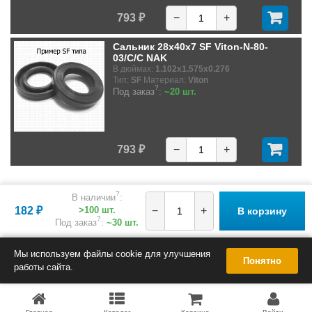
793 ₽
−
+
Сальник 28x40x7 SF Viton-N-80-
03/C/C NAK
В дюймах:
1.102x1.575x0.276
Тип:
SF
Материал:
Viton
?
Под заказ
:
~20 шт.
793 ₽
−
+
?
В наличии
:
182 ₽
>100 шт.
−
+
В корзину
?
Под заказ
:
~30 шт.
Мы используем файлы cookie для улучшения
Понятно
работы сайта.