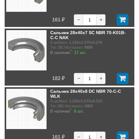
161 ₽
−
+
Сальник 28x40x7 SC NBR 70-K01B-
C-C NAK
В дюймах:
1.102x1.575x0.276
Тип:
SC
Материал:
NBR
?
В наличии
:
17 шт.
182 ₽
−
+
Сальник 28x40x8 DC NBR 70-C-C
WLK
В дюймах:
1.102x1.575x0.315
Тип:
DC
Материал:
NBR
?
В наличии
:
6 шт.
161 ₽
−
+