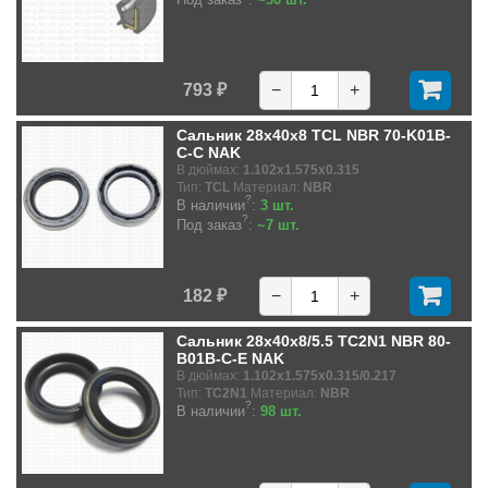
793 ₽
−
+
Сальник 28x40x8 TCL NBR 70-K01B-
C-C NAK
В дюймах:
1.102x1.575x0.315
Тип:
TCL
Материал:
NBR
?
В наличии
:
3 шт.
?
Под заказ
:
~7 шт.
182 ₽
−
+
Сальник 28x40x8/5.5 TC2N1 NBR 80-
B01B-C-E NAK
В дюймах:
1.102x1.575x0.315/0.217
Тип:
TC2N1
Материал:
NBR
?
В наличии
:
98 шт.