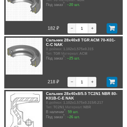
?
Под заказ
:
~20 шт.
182 ₽
−
+
Сальник 28x40x8 TGR ACM 70-K01-
C-C NAK
В дюймах:
1.102x1.575x0.315
Тип:
TGR
Материал:
ACM
?
Под заказ
:
~25 шт.
218 ₽
−
+
Сальник 28x40x8/5.5 TC2N1 NBR 80-
K01B-C-E NAK
В дюймах:
1.102x1.575x0.315/0.217
Тип:
TC2N1
Материал:
NBR
?
В наличии
:
59 шт.
?
Под заказ
:
~26 шт.