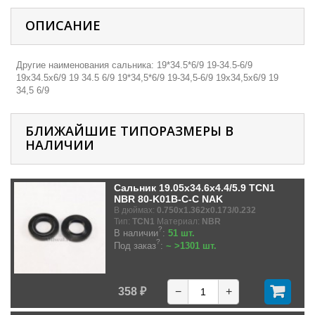
ОПИСАНИЕ
Другие наименования сальника: 19*34.5*6/9 19-34.5-6/9
19х34.5х6/9 19 34.5 6/9 19*34,5*6/9 19-34,5-6/9 19х34,5х6/9 19
34,5 6/9
БЛИЖАЙШИЕ ТИПОРАЗМЕРЫ В
НАЛИЧИИ
Сальник 19.05x34.6x4.4/5.9 TCN1
NBR 80-K01B-C-C NAK
В дюймах:
0.750x1.362x0.173/0.232
Тип:
TCN1
Материал:
NBR
?
В наличии
:
51 шт.
?
Под заказ
:
~ >1301 шт.
358 ₽
−
+