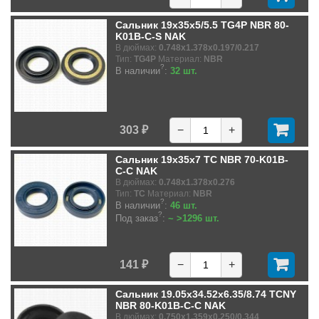
Сальник 19x35x5/5.5 TG4P NBR 80-
K01B-C-S NAK
В дюймах:
0.748x1.378x0.197/0.217
Тип:
TG4P
Материал:
NBR
?
В наличии
:
32 шт.
303 ₽
−
+
Сальник 19x35x7 TC NBR 70-K01B-
C-C NAK
В дюймах:
0.748x1.378x0.276
Тип:
TC
Материал:
NBR
?
В наличии
:
46 шт.
?
Под заказ
:
~ >1296 шт.
141 ₽
−
+
Сальник 19.05x34.52x6.35/8.74 TCNY
NBR 80-K01B-C-C NAK
В дюймах:
0.750x1.359x0.250/0.344