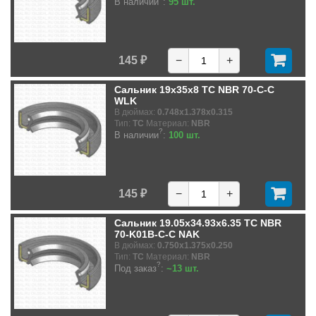
В наличии
:
95 шт.
145 ₽
−
+
Сальник 19x35x8 TC NBR 70-C-C
WLK
В дюймах:
0.748x1.378x0.315
Тип:
TC
Материал:
NBR
?
В наличии
:
100 шт.
145 ₽
−
+
Сальник 19.05x34.93x6.35 TC NBR
70-K01B-C-C NAK
В дюймах:
0.750x1.375x0.250
Тип:
TC
Материал:
NBR
?
Под заказ
:
~13 шт.