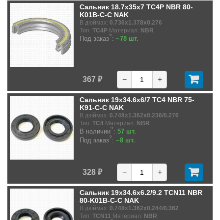
Сальник 18.7x35x7 TC4P NBR 80-
K01B-C-C NAK
В дюймах:
0.736x1.378x0.276
Тип:
TC4P
Материал:
NBR
?
Под заказ
:
~78 шт.
367 ₽
−
+
Сальник 19x34.6x6/7 TC4 NBR 75-
K91-C-C NAK
В дюймах:
0.748x1.362x0.236/0.276
Тип:
TC4
Материал:
NBR
?
В наличии
:
57 шт.
?
Под заказ
:
~8 шт.
328 ₽
−
+
Сальник 19x34.6x6.2/9.2 TCN11 NBR
80-K01B-C-C NAK
В дюймах:
0.748x1.362x0.244/0.362
Тип:
TCN11
Материал:
NBR