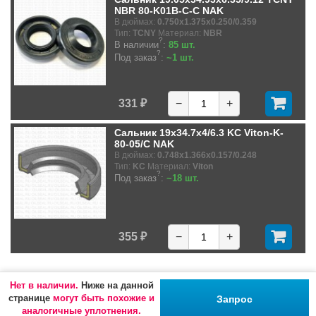
NBR 80-K01B-C-C NAK
В дюймах:
0.750x1.375x0.250/0.359
Тип:
TCNY
Материал:
NBR
?
В наличии
:
85 шт.
?
Под заказ
:
~1 шт.
331 ₽
−
+
Сальник 19x34.7x4/6.3 KC Viton-K-
80-05/C NAK
В дюймах:
0.748x1.366x0.157/0.248
Тип:
KC
Материал:
Viton
?
Под заказ
:
~18 шт.
355 ₽
−
+
Нет в наличии.
Ниже на данной
странице
могут быть похожие и
Запрос
аналогичные уплотнения.