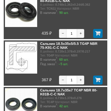
80-K01B-C-C NAK
В дюймах:
0.748x1.362x0.244/0.362
Тип:
TCN11
Материал:
NBR
?
В наличии
:
90 шт.
435 ₽
−
+
Сальник 18.5x35x5/5.5 TG4P NBR
75-K91-C-C NAK
В дюймах:
0.728x1.378x0.197/0.217
Тип:
TG4P
Материал:
NBR
?
В наличии
:
60 шт.
?
Под заказ
:
~5 шт.
367 ₽
−
+
Сальник 18.7x35x7 TC4P NBR 80-
K01B-C-C NAK
В дюймах:
0.736x1.378x0.276
Тип:
TC4P
Материал:
NBR
?
В наличии
:
42 шт.