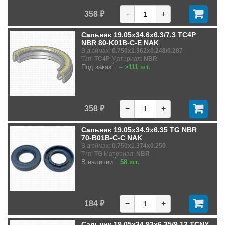
358 ₽
−
+
Сальник 19.05x34.6x6.3/7.3 TC4P
NBR 80-K01B-C-E NAK
В дюймах:
0.750x1.362x0.248/0.287
Тип:
TC4P
Материал:
NBR
?
Под заказ
:
~ >111 шт.
358 ₽
−
+
Сальник 19.05x34.9x6.35 TG NBR
70-B01B-C-C NAK
В дюймах:
0.750x1.374x0.250
Тип:
TG
Материал:
NBR
?
В наличии
:
58 шт.
184 ₽
−
+
Сальник 19.05x34.93x6.35/9.12 TCNY