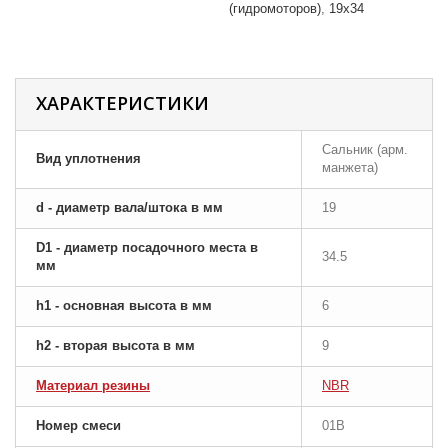
(гидромоторов)
19x34
ХАРАКТЕРИСТИКИ
Сальник (арм.
Вид уплотнения
манжета)
d - диаметр вала/штока в мм
19
D1 - диаметр посадочного места в
34.5
мм
h1 - основная высота в мм
6
h2 - вторая высота в мм
9
Материал резины
NBR
Номер смеси
01B