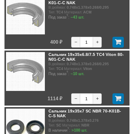
K01-C-C NAK
В дюймах:
0.748x1.378x0.268/0.295
Тип:
TC4
Материал:
ACM
?
Под заказ
:
~43 шт.
400 ₽
−
+
Сальник 19x35x6.8/7.5 TC4 Viton 80-
N01-C-C NAK
В дюймах:
0.748x1.378x0.268/0.295
Тип:
TC4
Материал:
Viton
?
Под заказ
:
~10 шт.
1114 ₽
−
+
Сальник 19x35x7 SC NBR 70-K01B-
C-S NAK
В дюймах:
0.748x1.378x0.276
Тип:
SC
Материал:
NBR
?
В наличии
:
>100 шт.