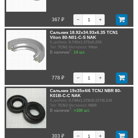
367 ₽
−
+
Сальник 18.92x34.93x6.35 TCN1
Viton 80-N01-C-S NAK
В дюймах:
0.745x1.375x0.250
Тип:
TCN1
Материал:
Viton
?
В наличии
:
14 шт.
778 ₽
−
+
Сальник 19x35x4/6 TCNJ NBR 80-
K01B-C-C NAK
В дюймах:
0.748x1.378x0.157/0.236
Тип:
TCNJ
Материал:
NBR
?
В наличии
:
>100 шт.
303 ₽
−
+