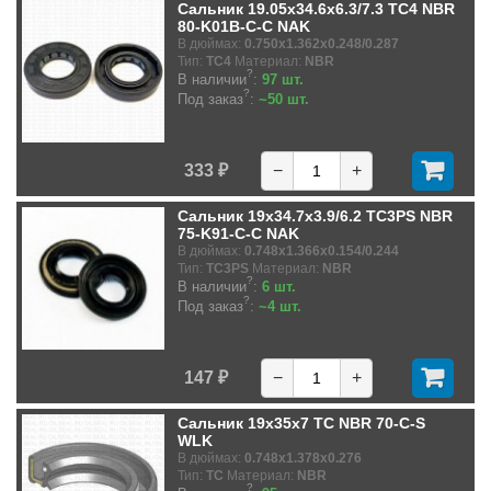
Сальник 19.05x34.6x6.3/7.3 TC4 NBR
80-K01B-C-C NAK
В дюймах:
0.750x1.362x0.248/0.287
Тип:
TC4
Материал:
NBR
?
В наличии
:
97 шт.
?
Под заказ
:
~50 шт.
333 ₽
−
+
Сальник 19x34.7x3.9/6.2 TC3PS NBR
75-K91-C-C NAK
В дюймах:
0.748x1.366x0.154/0.244
Тип:
TC3PS
Материал:
NBR
?
В наличии
:
6 шт.
?
Под заказ
:
~4 шт.
147 ₽
−
+
Сальник 19x35x7 TC NBR 70-C-S
WLK
В дюймах:
0.748x1.378x0.276
Тип:
TC
Материал:
NBR
?