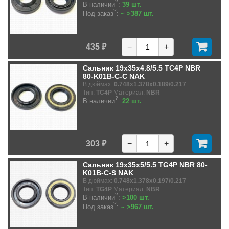
?
В наличии
:
39 шт.
?
Под заказ
:
~ >387 шт.
435 ₽
−
+
Сальник 19x35x4.8/5.5 TC4P NBR
80-K01B-C-C NAK
В дюймах:
0.748x1.378x0.189/0.217
Тип:
TC4P
Материал:
NBR
?
В наличии
:
22 шт.
303 ₽
−
+
Сальник 19x35x5/5.5 TG4P NBR 80-
K01B-C-S NAK
В дюймах:
0.748x1.378x0.197/0.217
Тип:
TG4P
Материал:
NBR
?
В наличии
:
>100 шт.
?
Под заказ
:
~ >967 шт.