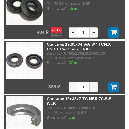
Тип:
TCNY
Материал:
NBR
?
В наличии
:
16 шт.
-20%
404 ₽
−
+
505 ₽
Сальник 19.05x34.6x6.3/7 TCN10
HNBR 75-K96-C-C NAK
В дюймах:
0.750x1.362x0.248/0.276
Тип:
TCN10
Материал:
HNBR
?
В наличии
:
37 шт.
885 ₽
−
+
Сальник 19x35x7 TC NBR 70-S-S
WLK
В дюймах:
0.748x1.378x0.276
Тип:
TC
Материал:
NBR
?
В наличии
:
1 шт.