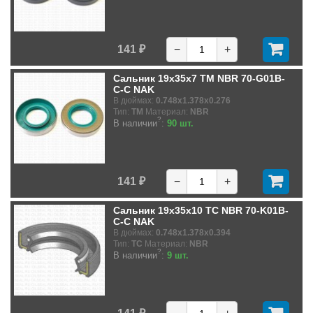
141 ₽
−
+
Сальник 19x35x7 TM NBR 70-G01B-
C-C NAK
В дюймах:
0.748x1.378x0.276
Тип:
TM
Материал:
NBR
?
В наличии
:
90 шт.
141 ₽
−
+
Сальник 19x35x10 TC NBR 70-K01B-
C-C NAK
В дюймах:
0.748x1.378x0.394
Тип:
TC
Материал:
NBR
?
В наличии
:
9 шт.