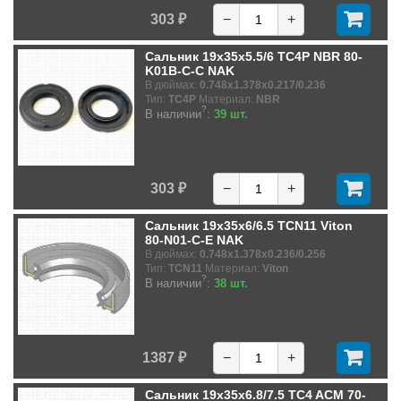
303 ₽
−
+
Сальник 19x35x5.5/6 TC4P NBR 80-
K01B-C-C NAK
В дюймах:
0.748x1.378x0.217/0.236
Тип:
TC4P
Материал:
NBR
?
В наличии
:
39 шт.
303 ₽
−
+
Сальник 19x35x6/6.5 TCN11 Viton
80-N01-C-E NAK
В дюймах:
0.748x1.378x0.236/0.256
Тип:
TCN11
Материал:
Viton
?
В наличии
:
38 шт.
1387 ₽
−
+
Сальник 19x35x6.8/7.5 TC4 ACM 70-