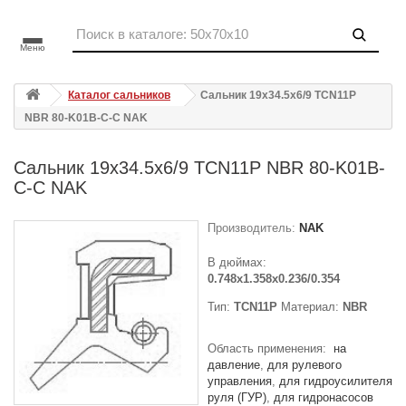
Меню
Каталог сальников
Сальник 19x34.5x6/9 TCN11P
NBR 80-K01B-C-C NAK
Сальник 19x34.5x6/9 TCN11P NBR 80-K01B-
C-C NAK
Производитель:
NAK
В дюймах:
0.748x1.358x0.236/0.354
Тип:
TCN11P
Материал:
NBR
Область применения:
на
давление
для рулевого
управления
для гидроусилителя
руля (ГУР)
для гидронасосов