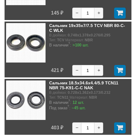
145 ₽
−
+
Сальник 19x35x7/7.5 TCV NBR 80-C-
C WLK
В дюймах:
0.748x1.378x0.276/0.295
Тип:
TCV
Материал:
NBR
?
В наличии
:
>100 шт.
421 ₽
−
+
Сальник 18.5x34.6x4.4/5.9 TCN11
NBR 75-K91-C-C NAK
В дюймах:
0.728x1.362x0.173/0.232
Тип:
TCN11
Материал:
NBR
?
В наличии
:
12 шт.
?
Под заказ
:
~45 шт.
403 ₽
−
+