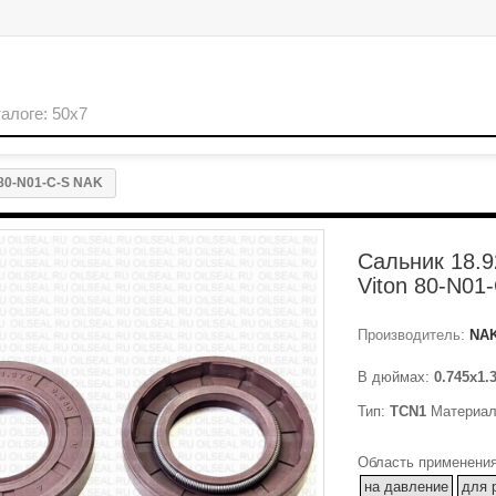
 80-N01-C-S NAK
Сальник 18.9
Viton 80-N01
Производитель:
NA
В дюймах:
0.745x1.
Тип:
TCN1
Материа
Область применения
на давление
для 