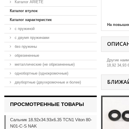
Каталог ARIETE
Каталог втулок
Каталог характеристик
На повыше
с пружиной
с двумя пружинами
ОПИСА
без пружины
обрезиненные
Другие наиме
металлические (не обрезиненные)
18,92 34,93 
однобортные (однокромочные)
БЛИЖА
двубортные (двухкромочные и более)
ПРОСМОТРЕННЫЕ ТОВАРЫ
Сальник 18.92x34.93x6.35 TCN1 Viton 80-
N01-C-S NAK