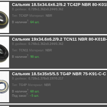
Сальник 18.5x34.6x6.2/9.2 TC42P NBR 80-K0
В дюймах:
0.728x1.362x0.244/0.362
Тип:
TC42P
Материал:
NBR
?
В наличии
:
64 шт.
Сальник 19x34.6x6.2/9.2 TCN11 NBR 80-K01B
В дюймах:
0.748x1.362x0.244/0.362
Тип:
TCN11
Материал:
NBR
?
В наличии
:
90 шт.
Сальник 18.5x35x5/5.5 TG4P NBR 75-K91-C-
В дюймах:
0.728x1.378x0.197/0.217
Тип:
TG4P
Материал:
NBR
?
В наличии
:
60 шт.
?
Под заказ
:
~5 шт.