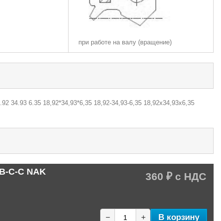
при работе на валу (вращение)
92 34.93 6.35 18,92*34,93*6,35 18,92-34,93-6,35 18,92х34,93х6,35
1B-C-C NAK
360 ₽
В корзину
−
+