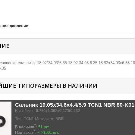
нное давление
НИЕ
нования сальника: 18.92*34.93*6.35 18.92-34.93-6.35 18.92х34.93х6.35 18.
6,35
ЙШИЕ ТИПОРАЗМЕРЫ В НАЛИЧИИ
Сальник 19.05x34.6x4.4/5.9 TCN1 NBR 80-K0
В дюймах:
0.750x1.362x0.173/0.232
Тип:
TCN1
Материал:
NBR
?
В наличии
:
51 шт.
?
Под заказ
:
~ >1301 шт.