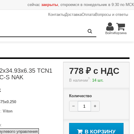
сейчас
закрыты
, откроемся в понедельник в 9:30 по МСК
Контакты
Доставка
Оплата
Вопросы и ответы
778 ₽
−
+
В корзину
Войти
Корзина
778 ₽
с НДС
2x34.93x6.35 TCN1
-C-S NAK
?
В наличии
:
14 шт.
K
Количество
375x0.250
−
+
л:
Viton
:
В КОРЗИНУ
рулевого управления