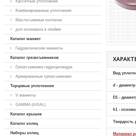
Кассетные уплотнения
Комбинированные уплотнения
Маслосъемные колпачки
для коленвала в обойме
Каталог манжет
Гидравлические манжеты
Каталог грязесъемников
ХАРАКТ
Грязесъемники гидроцилиндра
Вид уплотн
Армированные грязесъемники
d - диамет
Торцевые уплотнения
V манжеты
D1 - диаме
GAMMA (AXIAL)
h1 - основ
Каталог крышек
Твердость 
Каталог колец
Наборы колец
Материал р