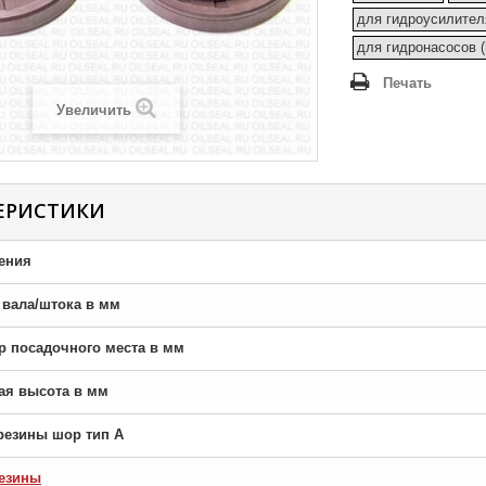
для гидроусилител
для гидронасосов 
Печать
Увеличить
ЕРИСТИКИ
ения
р вала/штока в мм
тр посадочного места в мм
ная высота в мм
резины шор тип A
езины