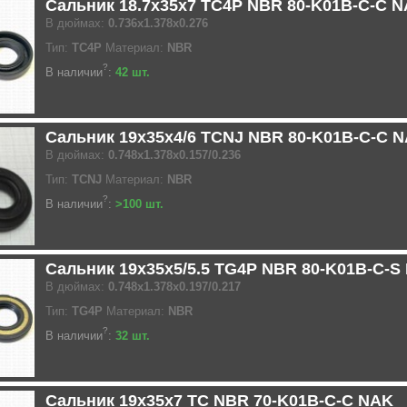
Сальник 18.7x35x7 TC4P NBR 80-K01B-C-C 
В дюймах:
0.736x1.378x0.276
Тип:
TC4P
Материал:
NBR
?
В наличии
:
42 шт.
Сальник 19x35x4/6 TCNJ NBR 80-K01B-C-C 
В дюймах:
0.748x1.378x0.157/0.236
Тип:
TCNJ
Материал:
NBR
?
В наличии
:
>100 шт.
Сальник 19x35x5/5.5 TG4P NBR 80-K01B-C-S
В дюймах:
0.748x1.378x0.197/0.217
Тип:
TG4P
Материал:
NBR
?
В наличии
:
32 шт.
Сальник 19x35x7 TC NBR 70-K01B-C-C NAK