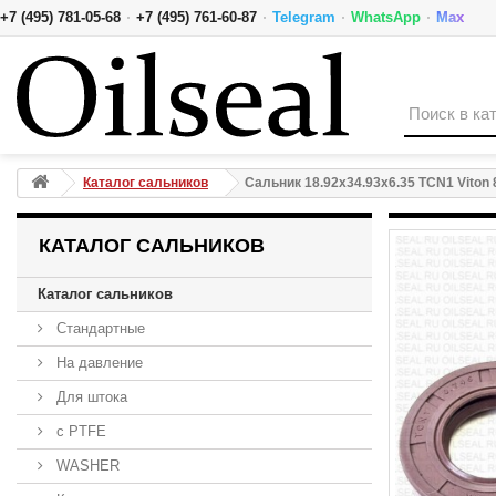
·
·
·
·
+7 (495) 781-05-68
+7 (495) 761-60-87
Telegram
WhatsApp
Max
Сальник 18.92x34.93x6.35 TCN1 Viton 80-N01-C-S NAK
Каталог сальников
Сальник 18.92x34.93x6.35 TCN1 Viton
КАТАЛОГ САЛЬНИКОВ
Каталог сальников
Стандартные
На давление
Для штока
с PTFE
WASHER