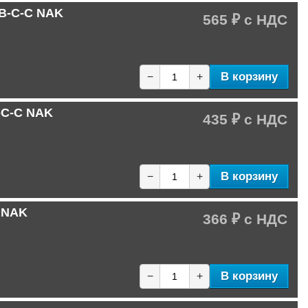
1B-C-C NAK
565 ₽
В корзину
−
+
-C-C NAK
435 ₽
В корзину
−
+
C NAK
366 ₽
В корзину
−
+