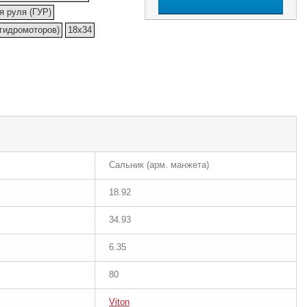
я руля (ГУР)
(гидромоторов)
18x34
Сальник (арм. манжета)
18.92
34.93
6.35
80
Viton