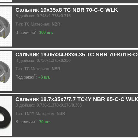
Сальник 19x35x8 TC NBR 70-C-C WLK
В дюймах:
0.748x1.378x0.315
Тип:
TC
Материал:
NBR
?
В наличии
:
100 шт.
Сальник 19.05x34.93x6.35 TC NBR 70-K01B-
В дюймах:
0.750x1.375x0.250
Тип:
TC
Материал:
NBR
?
Под заказ
:
~3 шт.
Сальник 18.7x35x7/7.7 TC4Y NBR 85-C-C WL
В дюймах:
0.736x1.378x0.276/0.303
Тип:
TC4Y
Материал:
NBR
?
В наличии
:
30 шт.