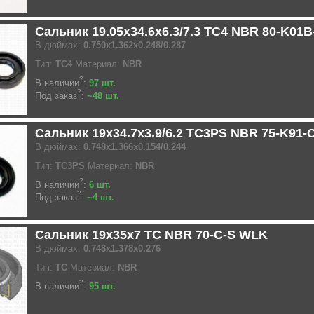
Сальник 19.05x34.6x6.3/7.3 TC4 NBR 80-K01
В дюймах:
0.750x1.362x0.248/0.287
Тип:
TC4
Материал:
NBR
?
В наличии
:
97 шт.
?
Под заказ
:
~48 шт.
Сальник 19x34.7x3.9/6.2 TC3PS NBR 75-K91-
В дюймах:
0.748x1.366x0.154/0.244
Тип:
TC3PS
Материал:
NBR
?
В наличии
:
6 шт.
?
Под заказ
:
~4 шт.
Сальник 19x35x7 TC NBR 70-C-S WLK
В дюймах:
0.748x1.378x0.276
Тип:
TC
Материал:
NBR
?
В наличии
:
95 шт.