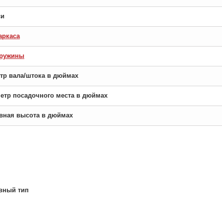
си
аркаса
пружины
етр вала/штока в дюймах
аметр посадочного места в дюймах
новная высота в дюймах
вный тип