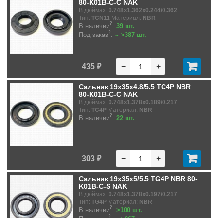
80-K01B-C-C NAK
В дюймах:
0.748x1.362x0.244/0.362
Тип:
TCN11
Материал:
NBR
?
В наличии
:
39 шт.
?
Под заказ
:
~ >387 шт.
435 ₽
−
+
Сальник 19x35x4.8/5.5 TC4P NBR
80-K01B-C-C NAK
В дюймах:
0.748x1.378x0.189/0.217
Тип:
TC4P
Материал:
NBR
?
В наличии
:
22 шт.
303 ₽
−
+
Сальник 19x35x5/5.5 TG4P NBR 80-
K01B-C-S NAK
В дюймах:
0.748x1.378x0.197/0.217
Тип:
TG4P
Материал:
NBR
?
В наличии
:
>100 шт.
?