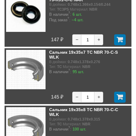
В дюймах:
0.748x1.366x0.154/0.244
Тип:
TC3PS
Материал:
NBR
?
В наличии
:
6 шт.
?
Под заказ
:
~4 шт.
147 ₽
−
+
Сальник 19x35x7 TC NBR 70-C-S
WLK
В дюймах:
0.748x1.378x0.276
Тип:
TC
Материал:
NBR
?
В наличии
:
95 шт.
145 ₽
−
+
Сальник 19x35x8 TC NBR 70-C-C
WLK
В дюймах:
0.748x1.378x0.315
Тип:
TC
Материал:
NBR
?
В наличии
:
100 шт.