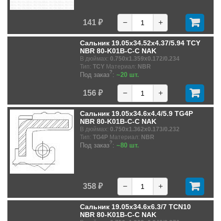
141 ₽
−
+
Сальник 19.05x34.52x4.37/5.94 TCY
NBR 80-K01B-C-C NAK
В дюймах:
0.750x1.359x0.172/0.234
Тип:
TCY
Материал:
NBR
?
Под заказ
:
~20 шт.
156 ₽
−
+
Сальник 19.05x34.6x4.4/5.9 TG4P
NBR 80-K01B-C-C NAK
В дюймах:
0.750x1.362x0.173/0.232
Тип:
TG4P
Материал:
NBR
?
Под заказ
:
~80 шт.
358 ₽
−
+
Сальник 19.05x34.6x6.3/7 TCN10
NBR 80-K01B-C-C NAK