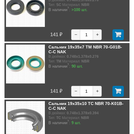
В дюймах:
0.748x1.378x0.276
Тип:
SC
Материал:
NBR
?
В наличии
:
>100 шт.
141 ₽
−
+
Сальник 19x35x7 TM NBR 70-G01B-
C-C NAK
В дюймах:
0.748x1.378x0.276
Тип:
TM
Материал:
NBR
?
В наличии
:
90 шт.
141 ₽
−
+
Сальник 19x35x10 TC NBR 70-K01B-
C-C NAK
В дюймах:
0.748x1.378x0.394
Тип:
TC
Материал:
NBR
?
В наличии
:
9 шт.