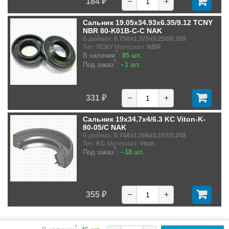
184 ₽
−
+
Сальник 19.05x34.93x6.35/9.12 TCNY
NBR 80-K01B-C-C NAK
В дюймах:
0.750x1.375x0.250/0.359
Тип:
TCNY
Материал:
NBR
?
В наличии
:
85 шт.
?
Под заказ
:
~1 шт.
331 ₽
−
+
Сальник 19x34.7x4/6.3 KC Viton-K-
80-05/C NAK
В дюймах:
0.748x1.366x0.157/0.248
Тип:
KC
Материал:
Viton
?
Под заказ
:
~18 шт.
355 ₽
−
+
?