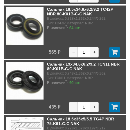
Сальник 18.5x34.6x6.2/9.2 TC42P
NBR 80-K01B-C-C NAK
В дюймах:
0.728x1.362x0.244/0.362
Тип:
TC42P
Материал:
NBR
?
В наличии
:
64 шт.
565 ₽
−
+
Сальник 19x34.6x6.2/9.2 TCN11 NBR
80-K01B-C-C NAK
В дюймах:
0.748x1.362x0.244/0.362
Тип:
TCN11
Материал:
NBR
?
В наличии
:
90 шт.
435 ₽
−
+
Сальник 18.5x35x5/5.5 TG4P NBR
75-K91-C-C NAK
В дюймах:
0.728x1.378x0.197/0.217