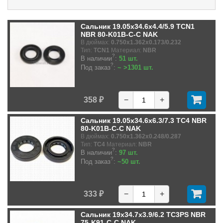
Сальник 19.05x34.6x4.4/5.9 TCN1
NBR 80-K01B-C-C NAK
В дюймах:
0.750x1.362x0.173/0.232
Тип:
TCN1
Материал:
NBR
?
В наличии
:
51 шт.
?
Под заказ
:
~ >1301 шт.
358 ₽
−
+
Сальник 19.05x34.6x6.3/7.3 TC4 NBR
80-K01B-C-C NAK
В дюймах:
0.750x1.362x0.248/0.287
Тип:
TC4
Материал:
NBR
?
В наличии
:
97 шт.
?
Под заказ
:
~50 шт.
333 ₽
−
+
Сальник 19x34.7x3.9/6.2 TC3PS NBR
75-K91-C-C NAK