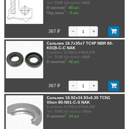
Тип:
TG4P
Материал:
NBR
?
В наличии
:
60 шт.
?
Под заказ
:
~5 шт.
367 ₽
−
+
Сальник 18.7x35x7 TC4P NBR 80-
K01B-C-C NAK
В дюймах:
0.736x1.378x0.276
Тип:
TC4P
Материал:
NBR
?
В наличии
:
42 шт.
367 ₽
−
+
Сальник 18.92x34.93x6.35 TCN1
Viton 80-N01-C-S NAK
В дюймах:
0.745x1.375x0.250
Тип:
TCN1
Материал:
Viton
?
В наличии
:
14 шт.