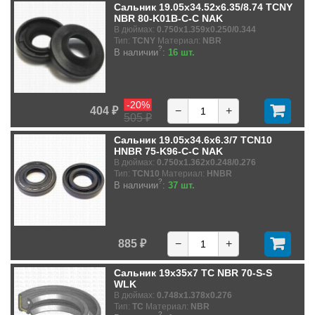
Сальник 19.05x34.52x6.35/8.74 TCNY
NBR 80-K01B-C-C NAK
В дюймах:
0.750x1.359x0.250/0.344
Тип:
TCNY
Материал:
NBR
?
В наличии
:
16 шт.
-20%
404 ₽
−
+
505 ₽
Сальник 19.05x34.6x6.3/7 TCN10
HNBR 75-K96-C-C NAK
В дюймах:
0.750x1.362x0.248/0.276
Тип:
TCN10
Материал:
HNBR
?
В наличии
:
37 шт.
885 ₽
−
+
Сальник 19x35x7 TC NBR 70-S-S
WLK
В дюймах:
0.748x1.378x0.276
Тип:
TC
Материал:
NBR
?