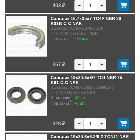
403 ₽
−
+
Сальник 18.7x35x7 TC4P NBR 80-
K01B-C-C NAK
В дюймах:
0.736x1.378x0.276
Тип:
TC4P
Материал:
NBR
?
Под заказ
:
~78 шт.
367 ₽
−
+
Сальник 19x34.6x6/7 TC4 NBR 75-
K91-C-C NAK
В дюймах:
0.748x1.362x0.236/0.276
Тип:
TC4
Материал:
NBR
?
В наличии
:
57 шт.
?
Под заказ
:
~8 шт.
328 ₽
−
+
Сальник 19x34.6x6.2/9.2 TCN11 NBR