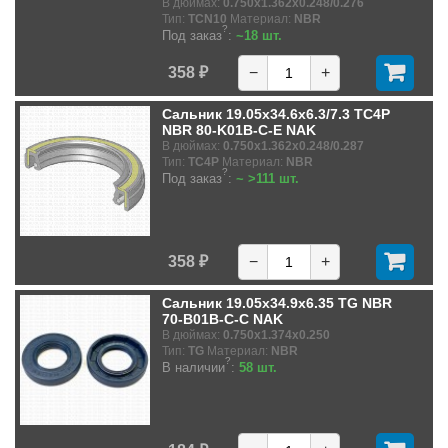
В дюймах:
0.750x1.362x0.248/0.276
Тип:
TCN10
Материал:
NBR
?
Под заказ
:
~18 шт.
358 ₽
−
+
Сальник 19.05x34.6x6.3/7.3 TC4P
NBR 80-K01B-C-E NAK
В дюймах:
0.750x1.362x0.248/0.287
Тип:
TC4P
Материал:
NBR
?
Под заказ
:
~ >111 шт.
358 ₽
−
+
Сальник 19.05x34.9x6.35 TG NBR
70-B01B-C-C NAK
В дюймах:
0.750x1.374x0.250
Тип:
TG
Материал:
NBR
?
В наличии
:
58 шт.