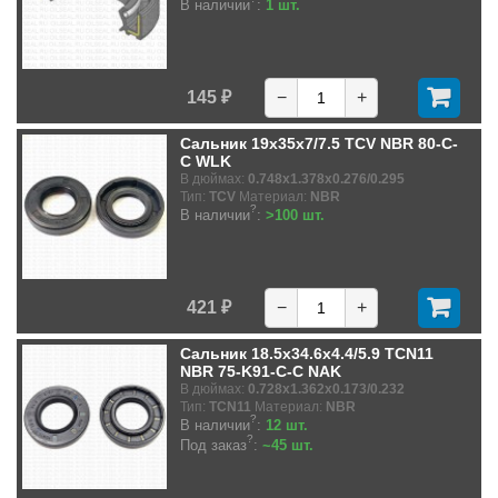
В наличии
:
1 шт.
145 ₽
−
+
Сальник 19x35x7/7.5 TCV NBR 80-C-
C WLK
В дюймах:
0.748x1.378x0.276/0.295
Тип:
TCV
Материал:
NBR
?
В наличии
:
>100 шт.
421 ₽
−
+
Сальник 18.5x34.6x4.4/5.9 TCN11
NBR 75-K91-C-C NAK
В дюймах:
0.728x1.362x0.173/0.232
Тип:
TCN11
Материал:
NBR
?
В наличии
:
12 шт.
?
Под заказ
:
~45 шт.