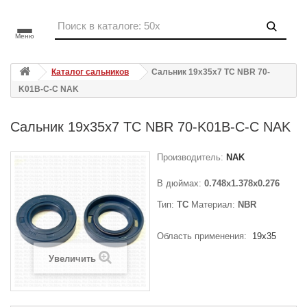
Меню
Каталог сальников
Сальник 19x35x7 TC NBR 70-
K01B-C-C NAK
Сальник 19x35x7 TC NBR 70-K01B-C-C NAK
Производитель:
NAK
В дюймах:
0.748x1.378x0.276
Тип:
TC
Материал:
NBR
Область применения:
19x35
Увеличить