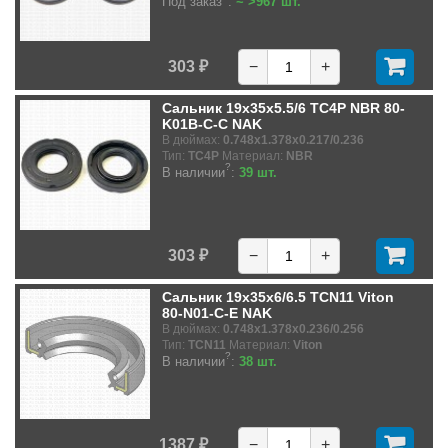
Под заказ
:
~ >967 шт.
303 ₽
−
+
Сальник 19x35x5.5/6 TC4P NBR 80-
K01B-C-C NAK
В дюймах:
0.748x1.378x0.217/0.236
Тип:
TC4P
Материал:
NBR
?
В наличии
:
39 шт.
303 ₽
−
+
Сальник 19x35x6/6.5 TCN11 Viton
80-N01-C-E NAK
В дюймах:
0.748x1.378x0.236/0.256
Тип:
TCN11
Материал:
Viton
?
В наличии
:
38 шт.
1387 ₽
−
+