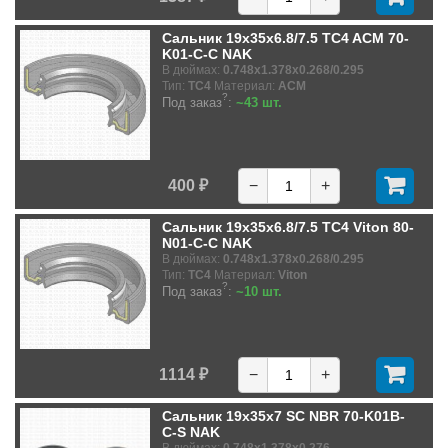
Сальник 19x35x6.8/7.5 TC4 ACM 70-
K01-C-C NAK
В дюймах:
0.748x1.378x0.268/0.295
Тип:
TC4
Материал:
ACM
?
Под заказ
:
~43 шт.
400 ₽
−
+
Сальник 19x35x6.8/7.5 TC4 Viton 80-
N01-C-C NAK
В дюймах:
0.748x1.378x0.268/0.295
Тип:
TC4
Материал:
Viton
?
Под заказ
:
~10 шт.
1114 ₽
−
+
Сальник 19x35x7 SC NBR 70-K01B-
C-S NAK