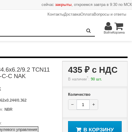
сейчас
закрыты
, откроемся завтра в 9:30 по МСК
Контакты
Доставка
Оплата
Вопросы и ответы
435 ₽
−
+
В корзину
Войти
Корзина
435 ₽
с НДС
4.6x6.2/9.2 TCN11
-C-C NAK
?
В наличии
:
90 шт.
K
Количество
362x0.244/0.362
−
+
л:
NBR
:
В КОРЗИНУ
рулевого управления