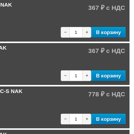
C NAK
367 ₽
В корзину
−
+
NAK
367 ₽
В корзину
−
+
-C-S NAK
778 ₽
В корзину
−
+