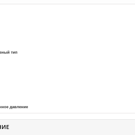
вный тип
нное давление
НИЕ