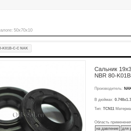
80-K01B-C-C NAK
Сальник 19x3
NBR 80-K01B
Производитель:
NA
В дюймах:
0.748x1.
Тип:
TCN11
Материа
Область применения
на давление
для 