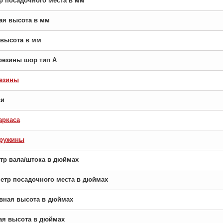
тр посадочного места в мм
ная высота в мм
я высота в мм
резины шор тип A
езины
си
аркаса
пружины
етр вала/штока в дюймах
аметр посадочного места в дюймах
новная высота в дюймах
рая высота в дюймах