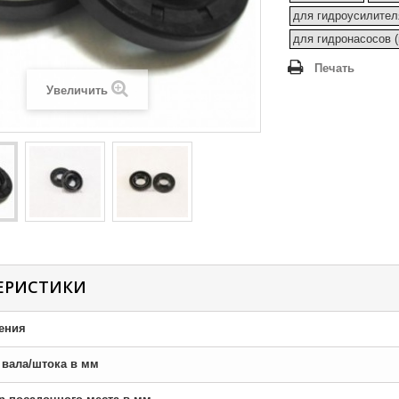
для гидроусилител
для гидронасосов 
Печать
Увеличить
ЕРИСТИКИ
ения
р вала/штока в мм