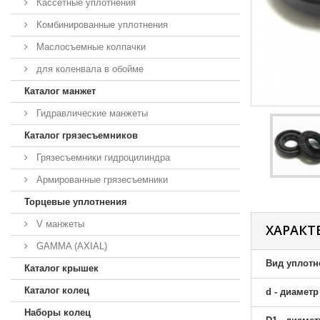
Кассетные уплотнения
Комбинированные уплотнения
Маслосъемные колпачки
для коленвала в обойме
Каталог манжет
Гидравлические манжеты
Каталог грязесъемников
Грязесъемники гидроцилиндра
Армированные грязесъемники
Торцевые уплотнения
V манжеты
ХАРАКТ
GAMMA (AXIAL)
Вид уплотн
Каталог крышек
Каталог колец
d - диамет
Наборы колец