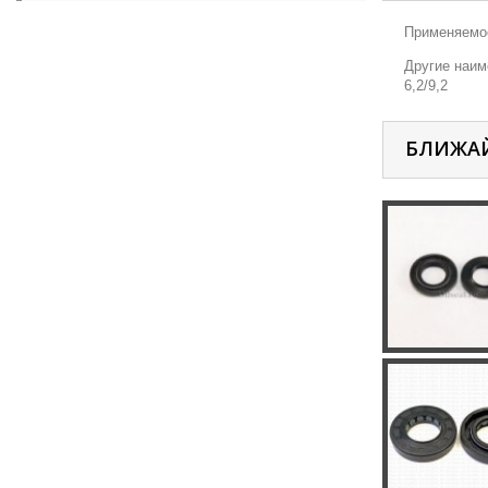
Применяемос
Другие наиме
6,2/9,2
БЛИЖА