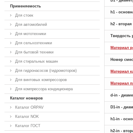
D1 - диаме
Применяемость
h1 - основ
Для стоек
h2 - втора
Для автомобилей
Для мототехники
Твердость 
Для сельхозтехники
Материал р
Для бытовой техники
Номер сме
Для стиральных машин
Для гидронасосов (гидромоторов)
Материал к
Для винтовых компрессоров
Материал 
Для компрессора кондиционера
d-in - диам
Каталог номеров
D1-in - ди
Каталог ORPAV
Каталог NOK
h1-in - ос
Каталог ГОСТ
h2-in - вто