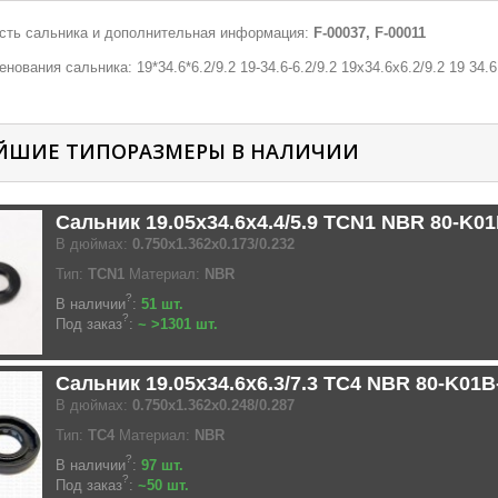
ть сальника и дополнительная информация:
F-00037, F-00011
нования сальника: 19*34.6*6.2/9.2 19-34.6-6.2/9.2 19х34.6х6.2/9.2 19 34.6 6
ЙШИЕ ТИПОРАЗМЕРЫ В НАЛИЧИИ
Сальник 19.05x34.6x4.4/5.9 TCN1 NBR 80-K0
В дюймах:
0.750x1.362x0.173/0.232
Тип:
TCN1
Материал:
NBR
?
В наличии
:
51 шт.
?
Под заказ
:
~ >1301 шт.
Сальник 19.05x34.6x6.3/7.3 TC4 NBR 80-K01
В дюймах:
0.750x1.362x0.248/0.287
Тип:
TC4
Материал:
NBR
?
В наличии
:
97 шт.
?
Под заказ
:
~50 шт.