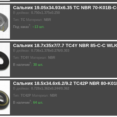
Сальник 19.05x34.93x6.35 TC NBR 70-K01B-
В дюймах:
0.750x1.375x0.250
Тип:
TC
Материал:
NBR
?
Под заказ
:
~13 шт.
Сальник 18.7x35x7/7.7 TC4Y NBR 85-C-C WL
В дюймах:
0.736x1.378x0.276/0.303
Тип:
TC4Y
Материал:
NBR
?
В наличии
:
30 шт.
Сальник 18.5x34.6x6.2/9.2 TC42P NBR 80-K0
В дюймах:
0.728x1.362x0.244/0.362
Тип:
TC42P
Материал:
NBR
?
В наличии
:
64 шт.