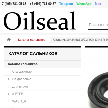
·
·
·
·
+7 (495) 781-05-68
+7 (495) 761-60-87
Telegram
WhatsApp
Max
Сальник 19x34.6x6.2/9.2 TCN11 NBR 80-K01B-C-C NAK
Каталог сальников
Сальник 19x34.6x6.2/9.2 TCN11 NBR 
КАТАЛОГ САЛЬНИКОВ
Каталог сальников
Стандартные
На давление
Для штока
с PTFE
WASHER