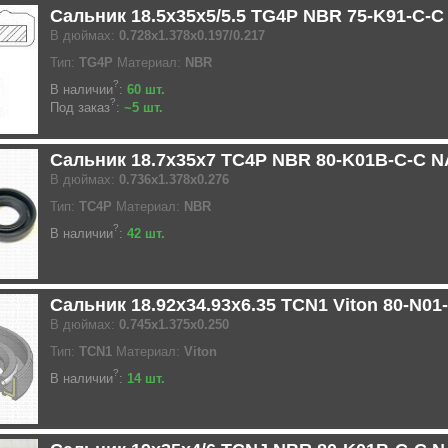
Сальник 18.5x35x5/5.5 TG4P NBR 75-K91-C-
В дюймах:
0.728x1.378x0.197/0.217
Тип:
TG4P
Материал:
NBR
?
В наличии
:
60 шт.
?
Под заказ
:
~5 шт.
Сальник 18.7x35x7 TC4P NBR 80-K01B-C-C 
В дюймах:
0.736x1.378x0.276
Тип:
TC4P
Материал:
NBR
?
В наличии
:
42 шт.
Сальник 18.92x34.93x6.35 TCN1 Viton 80-N01
В дюймах:
0.745x1.375x0.250
Тип:
TCN1
Материал:
Viton
?
В наличии
:
14 шт.