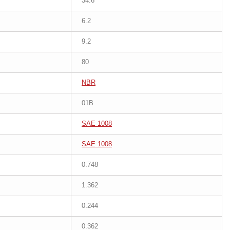
34.6
6.2
9.2
80
NBR
01B
SAE 1008
SAE 1008
0.748
1.362
0.244
0.362