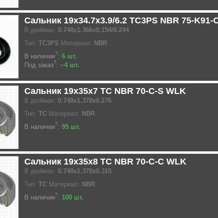
Сальник 19x34.7x3.9/6.2 TC3PS NBR 75-K91-
В дюймах:
0.748x1.366x0.154/0.244
Тип:
TC3PS
Материал:
NBR
?
В наличии
:
6 шт.
?
Под заказ
:
~4 шт.
Сальник 19x35x7 TC NBR 70-C-S WLK
В дюймах:
0.748x1.378x0.276
Тип:
TC
Материал:
NBR
?
В наличии
:
95 шт.
Сальник 19x35x8 TC NBR 70-C-C WLK
В дюймах:
0.748x1.378x0.315
Тип:
TC
Материал:
NBR
?
В наличии
:
100 шт.