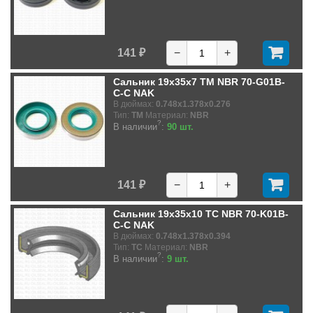
141 ₽
−
+
Сальник 19x35x7 TM NBR 70-G01B-
C-C NAK
В дюймах:
0.748x1.378x0.276
Тип:
TM
Материал:
NBR
?
В наличии
:
90 шт.
141 ₽
−
+
Сальник 19x35x10 TC NBR 70-K01B-
C-C NAK
В дюймах:
0.748x1.378x0.394
Тип:
TC
Материал:
NBR
?
В наличии
:
9 шт.