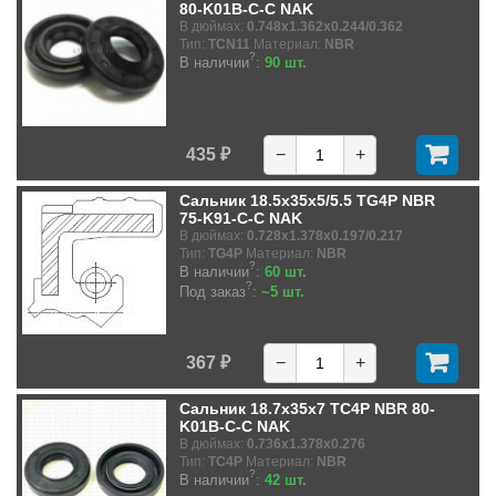
80-K01B-C-C NAK
В дюймах:
0.748x1.362x0.244/0.362
Тип:
TCN11
Материал:
NBR
?
В наличии
:
90 шт.
435 ₽
−
+
Сальник 18.5x35x5/5.5 TG4P NBR
75-K91-C-C NAK
В дюймах:
0.728x1.378x0.197/0.217
Тип:
TG4P
Материал:
NBR
?
В наличии
:
60 шт.
?
Под заказ
:
~5 шт.
367 ₽
−
+
Сальник 18.7x35x7 TC4P NBR 80-
K01B-C-C NAK
В дюймах:
0.736x1.378x0.276
Тип:
TC4P
Материал:
NBR
?
В наличии
:
42 шт.