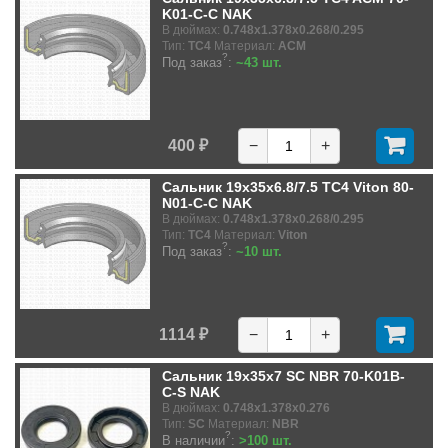
K01-C-C NAK
В дюймах:
0.748x1.378x0.268/0.295
Тип:
TC4
Материал:
ACM
?
Под заказ
:
~43 шт.
400 ₽
−
+
Сальник 19x35x6.8/7.5 TC4 Viton 80-
N01-C-C NAK
В дюймах:
0.748x1.378x0.268/0.295
Тип:
TC4
Материал:
Viton
?
Под заказ
:
~10 шт.
1114 ₽
−
+
Сальник 19x35x7 SC NBR 70-K01B-
C-S NAK
В дюймах:
0.748x1.378x0.276
Тип:
SC
Материал:
NBR
?
В наличии
:
>100 шт.