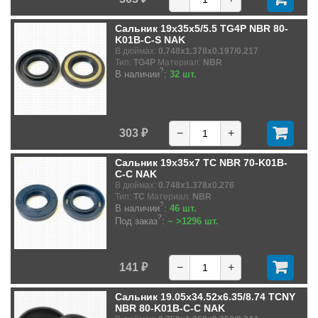
Сальник 19x35x5/5.5 TG4P NBR 80-
K01B-C-S NAK
В дюймах:
0.748x1.378x0.197/0.217
Тип:
TG4P
Материал:
NBR
?
В наличии
:
32 шт.
303 ₽
−
+
Сальник 19x35x7 TC NBR 70-K01B-
C-C NAK
В дюймах:
0.748x1.378x0.276
Тип:
TC
Материал:
NBR
?
В наличии
:
46 шт.
?
Под заказ
:
~ >1296 шт.
141 ₽
−
+
Сальник 19.05x34.52x6.35/8.74 TCNY
NBR 80-K01B-C-C NAK