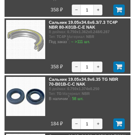
358 ₽
−
+
Сальник 19.05x34.6x6.3/7.3 TC4P
NBR 80-K01B-C-E NAK
В дюймах:
0.750x1.362x0.248/0.287
Тип:
TC4P
Материал:
NBR
?
Под заказ
:
~ >111 шт.
358 ₽
−
+
Сальник 19.05x34.9x6.35 TG NBR
70-B01B-C-C NAK
В дюймах:
0.750x1.374x0.250
Тип:
TG
Материал:
NBR
?
В наличии
:
58 шт.
184 ₽
−
+