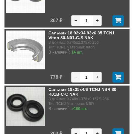
367 ₽
−
+
Сальник 18.92x34.93x6.35 TCN1
Viton 80-N01-C-S NAK
В дюймах:
0.745x1.375x0.250
Тип:
TCN1
Материал:
Viton
?
В наличии
:
14 шт.
778 ₽
−
+
Сальник 19x35x4/6 TCNJ NBR 80-
K01B-C-C NAK
В дюймах:
0.748x1.378x0.157/0.236
Тип:
TCNJ
Материал:
NBR
?
В наличии
:
>100 шт.
303 ₽
−
+