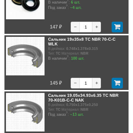
?
В наличии
:
6 шт.
?
Под заказ
:
~4 шт.
147 ₽
−
+
Сальник 19x35x8 TC NBR 70-C-C
WLK
В дюймах:
0.748x1.378x0.315
Тип:
TC
Материал:
NBR
?
В наличии
:
100 шт.
145 ₽
−
+
Сальник 19.05x34.93x6.35 TC NBR
70-K01B-C-C NAK
В дюймах:
0.750x1.375x0.250
Тип:
TC
Материал:
NBR
?
Под заказ
:
~13 шт.