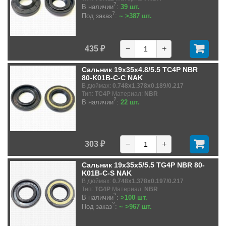
?
В наличии
:
39 шт.
?
Под заказ
:
~ >387 шт.
435 ₽
−
+
Сальник 19x35x4.8/5.5 TC4P NBR
80-K01B-C-C NAK
В дюймах:
0.748x1.378x0.189/0.217
Тип:
TC4P
Материал:
NBR
?
В наличии
:
22 шт.
303 ₽
−
+
Сальник 19x35x5/5.5 TG4P NBR 80-
K01B-C-S NAK
В дюймах:
0.748x1.378x0.197/0.217
Тип:
TG4P
Материал:
NBR
?
В наличии
:
>100 шт.
?
Под заказ
:
~ >967 шт.