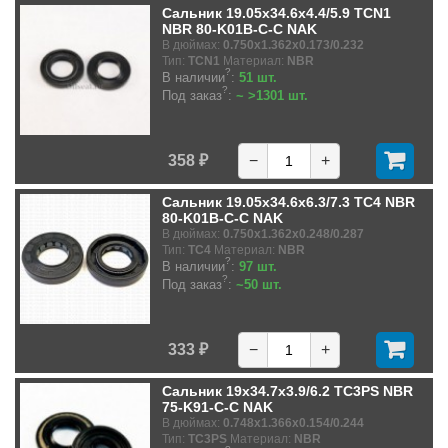
Сальник 19.05x34.6x4.4/5.9 TCN1
NBR 80-K01B-C-C NAK
В дюймах:
0.750x1.362x0.173/0.232
Тип:
TCN1
Материал:
NBR
?
В наличии
:
51 шт.
?
Под заказ
:
~ >1301 шт.
358 ₽
−
+
Сальник 19.05x34.6x6.3/7.3 TC4 NBR
80-K01B-C-C NAK
В дюймах:
0.750x1.362x0.248/0.287
Тип:
TC4
Материал:
NBR
?
В наличии
:
97 шт.
?
Под заказ
:
~50 шт.
333 ₽
−
+
Сальник 19x34.7x3.9/6.2 TC3PS NBR
75-K91-C-C NAK
В дюймах:
0.748x1.366x0.154/0.244
Тип:
TC3PS
Материал:
NBR