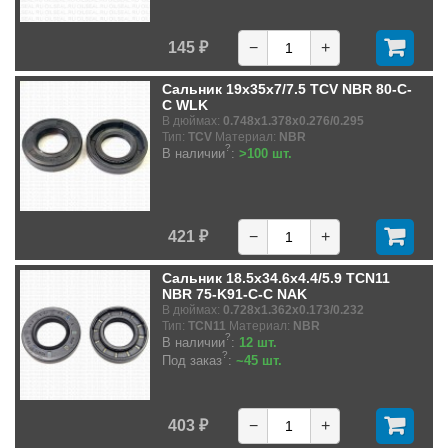
145 ₽
−
+
Сальник 19x35x7/7.5 TCV NBR 80-C-
C WLK
В дюймах:
0.748x1.378x0.276/0.295
Тип:
TCV
Материал:
NBR
?
В наличии
:
>100 шт.
421 ₽
−
+
Сальник 18.5x34.6x4.4/5.9 TCN11
NBR 75-K91-C-C NAK
В дюймах:
0.728x1.362x0.173/0.232
Тип:
TCN11
Материал:
NBR
?
В наличии
:
12 шт.
?
Под заказ
:
~45 шт.
403 ₽
−
+