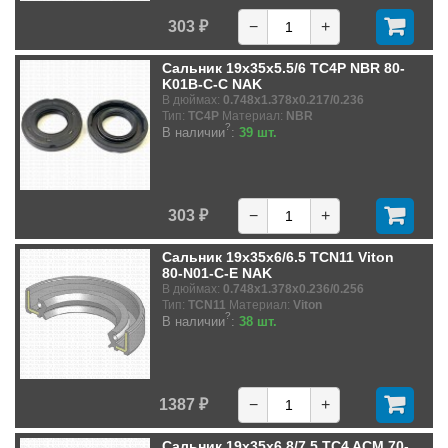
303 ₽
−
+
Сальник 19x35x5.5/6 TC4P NBR 80-
K01B-C-C NAK
В дюймах:
0.748x1.378x0.217/0.236
Тип:
TC4P
Материал:
NBR
?
В наличии
:
39 шт.
303 ₽
−
+
Сальник 19x35x6/6.5 TCN11 Viton
80-N01-C-E NAK
В дюймах:
0.748x1.378x0.236/0.256
Тип:
TCN11
Материал:
Viton
?
В наличии
:
38 шт.
1387 ₽
−
+
Сальник 19x35x6.8/7.5 TC4 ACM 70-