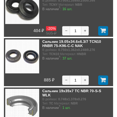
В дюймах:
0.750x1.359x0.250/0.344
Тип:
TCNY
Материал:
NBR
?
В наличии
:
16 шт.
-20%
404 ₽
−
+
505 ₽
Сальник 19.05x34.6x6.3/7 TCN10
HNBR 75-K96-C-C NAK
В дюймах:
0.750x1.362x0.248/0.276
Тип:
TCN10
Материал:
HNBR
?
В наличии
:
37 шт.
885 ₽
−
+
Сальник 19x35x7 TC NBR 70-S-S
WLK
В дюймах:
0.748x1.378x0.276
Тип:
TC
Материал:
NBR
?
В наличии
:
1 шт.