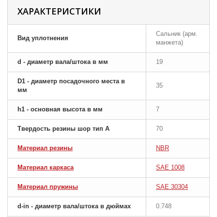
ХАРАКТЕРИСТИКИ
Сальник (арм.
Вид уплотнения
манжета)
d - диаметр вала/штока в мм
19
D1 - диаметр посадочного места в
35
мм
h1 - основная высота в мм
7
Твердость резины шор тип A
70
Материал резины
NBR
Материал каркаса
SAE 1008
Материал пружины
SAE 30304
d-in - диаметр вала/штока в дюймах
0.748