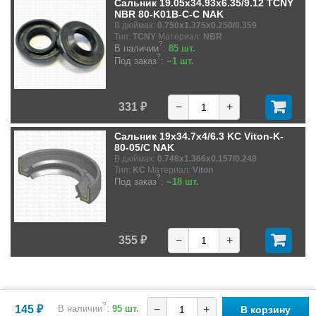
Сальник 19.05x34.93x6.35/9.12 TCNY
NBR 80-K01B-C-C NAK
В дюймах:
0.750x1.375x0.250/0.359
Тип:
TCNY
Материал:
NBR
?
В наличии
:
85 шт.
?
Под заказ
:
~1 шт.
331 ₽
−
+
Сальник 19x34.7x4/6.3 KC Viton-K-
80-05/C NAK
В дюймах:
0.748x1.366x0.157/0.248
Тип:
KC
Материал:
Viton
?
Под заказ
:
~18 шт.
355 ₽
−
+
?
145 ₽
В наличии
:
95 шт.
−
+
В корзину