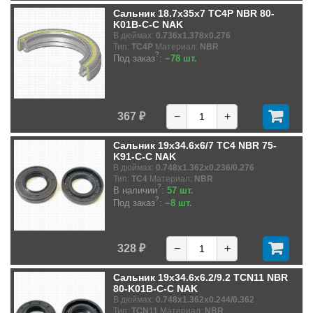
Сальник 18.7x35x7 TC4P NBR 80-
K01B-C-C NAK
В дюймах:
0.736x1.378x0.276
Тип:
TC4P
Материал:
NBR
?
Под заказ
:
~78 шт.
367 ₽
−
+
Сальник 19x34.6x6/7 TC4 NBR 75-
K91-C-C NAK
В дюймах:
0.748x1.362x0.236/0.276
Тип:
TC4
Материал:
NBR
?
В наличии
:
57 шт.
?
Под заказ
:
~8 шт.
328 ₽
−
+
Сальник 19x34.6x6.2/9.2 TCN11 NBR
80-K01B-C-C NAK
В дюймах:
0.748x1.362x0.244/0.362
Тип:
TCN11
Материал:
NBR