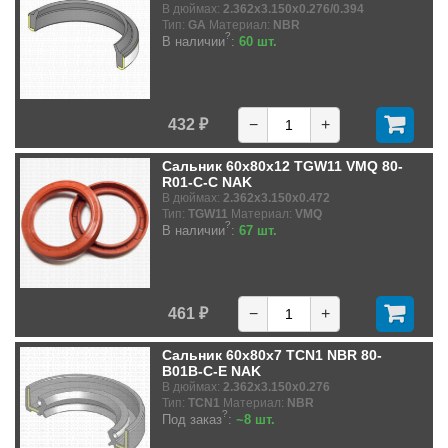
В дюймах:
2.362x3.150x0.276/0.394
Тип:
GA
Материал:
NBR
?
В наличии
:
60 шт.
432 ₽
−
+
Сальник 60x80x12 TGW11 VMQ 80-
R01-C-C NAK
В дюймах:
2.362x3.150x0.472
Тип:
TGW11
Материал:
VMQ
?
В наличии
:
67 шт.
461 ₽
−
+
Сальник 60x80x7 TCN1 NBR 80-
B01B-C-E NAK
В дюймах:
2.362x3.150x0.276
Тип:
TCN1
Материал:
NBR
?
Под заказ
:
~8 шт.