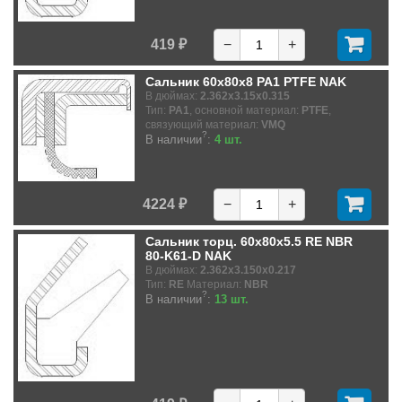
419 ₽
−
+
Сальник 60x80x8 PA1 PTFE NAK
В дюймах:
2.362x3.15x0.315
Тип:
PA1
, основной материал:
PTFE
,
связующий материал:
VMQ
?
В наличии
:
4 шт.
4224 ₽
−
+
Сальник торц. 60x80x5.5 RE NBR
80-K61-D NAK
В дюймах:
2.362x3.150x0.217
Тип:
RE
Материал:
NBR
?
В наличии
:
13 шт.