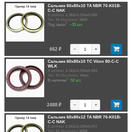
Сальник 60x80x10 TA NBR 70-K01B-
C-C NAK
В дюймах:
2.362x3.150x0.394
Тип:
TA
Материал:
NBR
?
Под заказ
:
~35 шт.
662 ₽
−
+
Сальник 60x80x10 TC Viton 80-C-C
WLK
В дюймах:
2.362x3.150x0.394
Тип:
TC
Материал:
Viton
?
В наличии
:
52 шт.
2488 ₽
−
+
Сальник 60x80x12 TA NBR 70-K01B-
C-C NAK
В дюймах:
2.362x3.150x0.472
Тип:
TA
Материал:
NBR