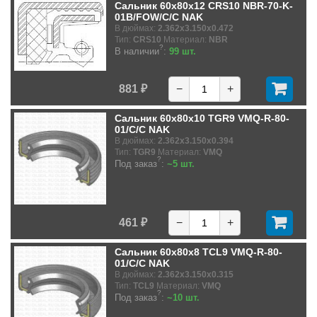
Сальник 60x80x12 CRS10 NBR-70-K-
01B/FOW/C/C NAK
В дюймах:
2.362x3.150x0.472
Тип:
CRS10
Материал:
NBR
?
В наличии
:
99 шт.
881 ₽
−
+
Сальник 60x80x10 TGR9 VMQ-R-80-
01/C/C NAK
В дюймах:
2.362x3.150x0.394
Тип:
TGR9
Материал:
VMQ
?
Под заказ
:
~5 шт.
461 ₽
−
+
Сальник 60x80x8 TCL9 VMQ-R-80-
01/C/C NAK
В дюймах:
2.362x3.150x0.315
Тип:
TCL9
Материал:
VMQ
?
Под заказ
:
~10 шт.