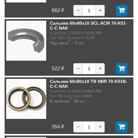
662 ₽
−
+
Сальник 60x80x10 SCL ACM 70-K01-
C-C NAK
В дюймах:
2.362x3.150x0.394
Тип:
SCL
Материал:
ACM
?
Под заказ
:
~5 шт.
522 ₽
−
+
Сальник 60x80x10 TB NBR 70-K01B-
C-C NAK
В дюймах:
2.362x3.150x0.394
Тип:
TB
Материал:
NBR
?
В наличии
:
38 шт.
354 ₽
−
+