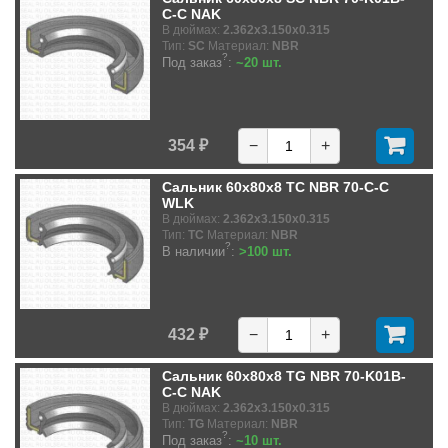
C-C NAK
В дюймах:
2.362x3.150x0.315
Тип:
SC
Материал:
NBR
?
Под заказ
:
~20 шт.
354 ₽
−
+
Сальник 60x80x8 TC NBR 70-C-C
WLK
В дюймах:
2.362x3.150x0.315
Тип:
TC
Материал:
NBR
?
В наличии
:
>100 шт.
432 ₽
−
+
Сальник 60x80x8 TG NBR 70-K01B-
C-C NAK
В дюймах:
2.362x3.150x0.315
Тип:
TG
Материал:
NBR
?
Под заказ
:
~10 шт.