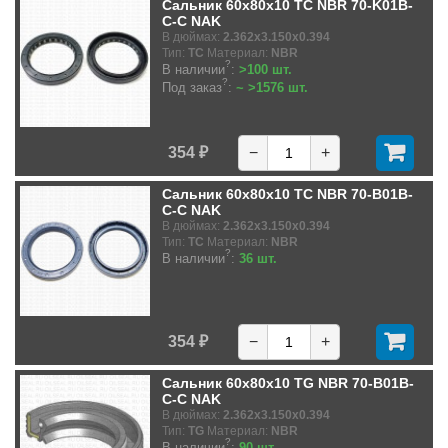
Сальник 60x80x10 TC NBR 70-K01B-
C-C NAK
В дюймах:
2.362x3.150x0.394
Тип:
TC
Материал:
NBR
?
В наличии
:
>100 шт.
?
Под заказ
:
~ >1576 шт.
354 ₽
−
+
Сальник 60x80x10 TC NBR 70-B01B-
C-C NAK
В дюймах:
2.362x3.150x0.394
Тип:
TC
Материал:
NBR
?
В наличии
:
36 шт.
354 ₽
−
+
Сальник 60x80x10 TG NBR 70-B01B-
C-C NAK
В дюймах:
2.362x3.150x0.394
Тип:
TG
Материал:
NBR
?
В наличии
:
90 шт.