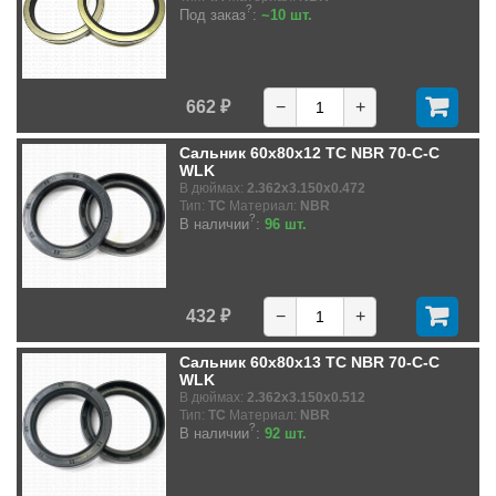
?
Под заказ
:
~10 шт.
662 ₽
−
+
Сальник 60x80x12 TC NBR 70-C-C
WLK
В дюймах:
2.362x3.150x0.472
Тип:
TC
Материал:
NBR
?
В наличии
:
96 шт.
432 ₽
−
+
Сальник 60x80x13 TC NBR 70-C-C
WLK
В дюймах:
2.362x3.150x0.512
Тип:
TC
Материал:
NBR
?
В наличии
:
92 шт.