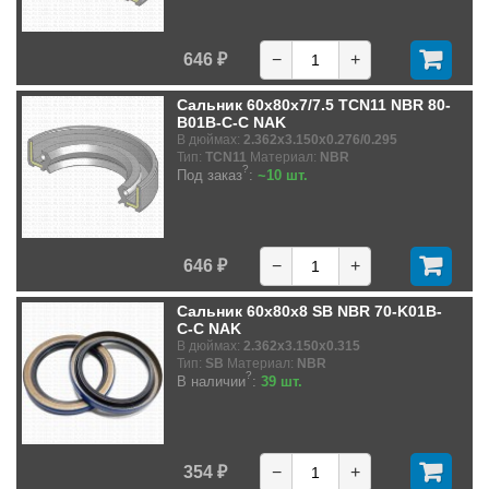
646 ₽
−
+
Сальник 60x80x7/7.5 TCN11 NBR 80-
B01B-C-C NAK
В дюймах:
2.362x3.150x0.276/0.295
Тип:
TCN11
Материал:
NBR
?
Под заказ
:
~10 шт.
646 ₽
−
+
Сальник 60x80x8 SB NBR 70-K01B-
C-C NAK
В дюймах:
2.362x3.150x0.315
Тип:
SB
Материал:
NBR
?
В наличии
:
39 шт.
354 ₽
−
+