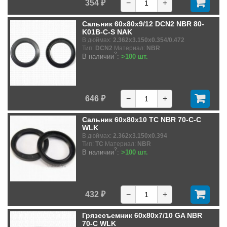
354 ₽
−
+
Сальник 60x80x9/12 DCN2 NBR 80-
K01B-C-S NAK
В дюймах:
2.362x3.150x0.354/0.472
Тип:
DCN2
Материал:
NBR
?
В наличии
:
>100 шт.
646 ₽
−
+
Сальник 60x80x10 TC NBR 70-C-C
WLK
В дюймах:
2.362x3.150x0.394
Тип:
TC
Материал:
NBR
?
В наличии
:
>100 шт.
432 ₽
−
+
Грязесъемник 60x80x7/10 GA NBR
70-C WLK