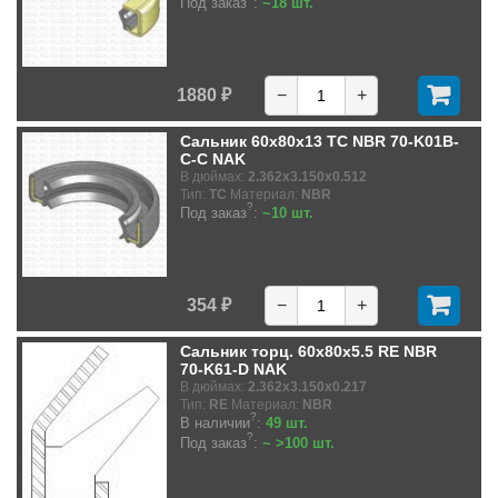
Под заказ
:
~18 шт.
1880 ₽
−
+
Сальник 60x80x13 TC NBR 70-K01B-
C-C NAK
В дюймах:
2.362x3.150x0.512
Тип:
TC
Материал:
NBR
?
Под заказ
:
~10 шт.
354 ₽
−
+
Сальник торц. 60x80x5.5 RE NBR
70-K61-D NAK
В дюймах:
2.362x3.150x0.217
Тип:
RE
Материал:
NBR
?
В наличии
:
49 шт.
?
Под заказ
:
~ >100 шт.