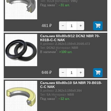
Тип:
TCL9
Материал:
VMQ
?
Под заказ
:
~31 шт.
461 ₽
−
+
Сальник 60x80x9/12 DCN2 NBR 70-
K01B-C-C NAK
В дюймах:
2.362x3.150x0.354/0.472
Тип:
DCN2
Материал:
NBR
?
В наличии
:
>100 шт.
646 ₽
−
+
Сальник 60x80x10 SA NBR 70-B01B-
C-C NAK
В дюймах:
2.362x3.150x0.394
Тип:
SA
Материал:
NBR
?
Под заказ
:
~12 шт.