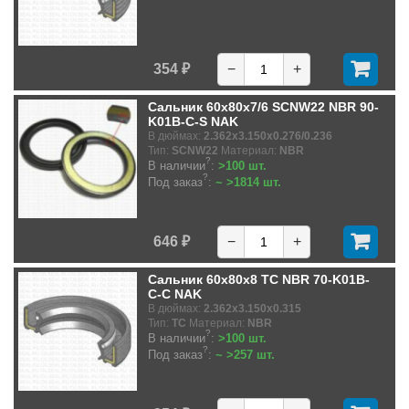
354 ₽
−
+
Сальник 60x80x7/6 SCNW22 NBR 90-
K01B-C-S NAK
В дюймах:
2.362x3.150x0.276/0.236
Тип:
SCNW22
Материал:
NBR
?
В наличии
:
>100 шт.
?
Под заказ
:
~ >1814 шт.
646 ₽
−
+
Сальник 60x80x8 TC NBR 70-K01B-
C-C NAK
В дюймах:
2.362x3.150x0.315
Тип:
TC
Материал:
NBR
?
В наличии
:
>100 шт.
?
Под заказ
:
~ >257 шт.