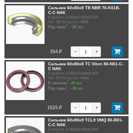
Сальник 60x80x8 TB NBR 70-K01B-
C-C NAK
В дюймах:
2.362x3.150x0.315
Тип:
TB
Материал:
NBR
?
Под заказ
:
~20 шт.
354 ₽
−
+
Сальник 60x80x8 TC Viton 80-N01-C-
C NAK
В дюймах:
2.362x3.150x0.315
Тип:
TC
Материал:
Viton
?
В наличии
:
28 шт.
?
Под заказ
:
~16 шт.
1525 ₽
−
+
Сальник 60x80x9 TCL9 VMQ 80-B01-
C-C NAK
В дюймах:
2.362x3.150x0.354