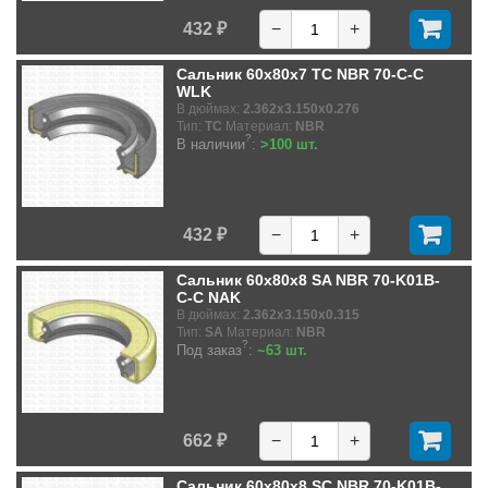
432 ₽
−
+
Сальник 60x80x7 TC NBR 70-C-C
WLK
В дюймах:
2.362x3.150x0.276
Тип:
TC
Материал:
NBR
?
В наличии
:
>100 шт.
432 ₽
−
+
Сальник 60x80x8 SA NBR 70-K01B-
C-C NAK
В дюймах:
2.362x3.150x0.315
Тип:
SA
Материал:
NBR
?
Под заказ
:
~63 шт.
662 ₽
−
+
Сальник 60x80x8 SC NBR 70-K01B-