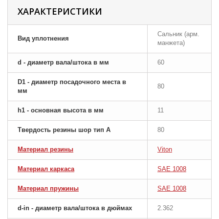
ХАРАКТЕРИСТИКИ
Сальник (арм.
Вид уплотнения
манжета)
d - диаметр вала/штока в мм
60
D1 - диаметр посадочного места в
80
мм
h1 - основная высота в мм
11
Твердость резины шор тип A
80
Материал резины
Viton
Материал каркаса
SAE 1008
Материал пружины
SAE 1008
d-in - диаметр вала/штока в дюймах
2.362