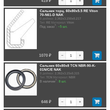
419 ₽
−
+
Сальник торц. 60x80x5.5 RE Viton
70-N61-D NAK
В дюймах:
2.362x3.150x0.217
Тип:
RE
Материал:
Viton
?
Под заказ
:
~5 шт.
1070 ₽
−
+
Сальник 60x80x8 TCN NBR-90-K-
01N/C/E NAK
В дюймах:
2.362x3.15x0.315
Тип:
TCN
Материал:
NBR
?
В наличии
:
8 шт.
646 ₽
−
+