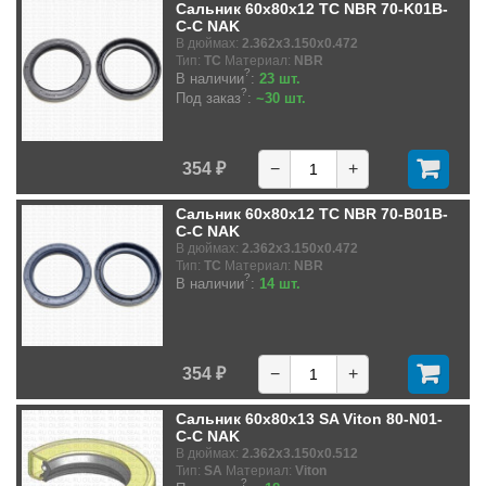
Сальник 60x80x12 TC NBR 70-K01B-
C-C NAK
В дюймах:
2.362x3.150x0.472
Тип:
TC
Материал:
NBR
?
В наличии
:
23 шт.
?
Под заказ
:
~30 шт.
354 ₽
−
+
Сальник 60x80x12 TC NBR 70-B01B-
C-C NAK
В дюймах:
2.362x3.150x0.472
Тип:
TC
Материал:
NBR
?
В наличии
:
14 шт.
354 ₽
−
+
Сальник 60x80x13 SA Viton 80-N01-
C-C NAK
В дюймах:
2.362x3.150x0.512
Тип:
SA
Материал:
Viton
?