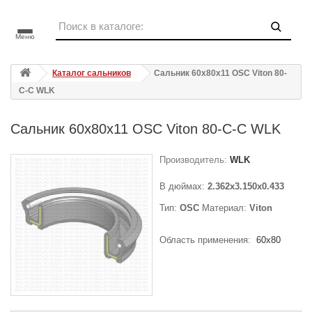
Меню
Каталог сальников
Сальник 60x80x11 OSC Viton 80-
C-C WLK
Сальник 60x80x11 OSC Viton 80-C-C WLK
Производитель:
WLK
В дюймах:
2.362x3.150x0.433
Тип:
OSC
Материал:
Viton
Область применения:
60x80