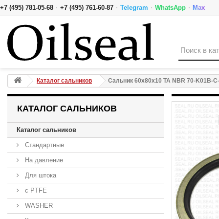
·
·
·
·
+7 (495) 781-05-68
+7 (495) 761-60-87
Telegram
WhatsApp
Max
Сальник 60x80x10 TA NBR 70-K01B-C-C NAK
Каталог сальников
Сальник 60x80x10 TA NBR 70-K01B-C
КАТАЛОГ САЛЬНИКОВ
Каталог сальников
Стандартные
На давление
Для штока
с PTFE
WASHER