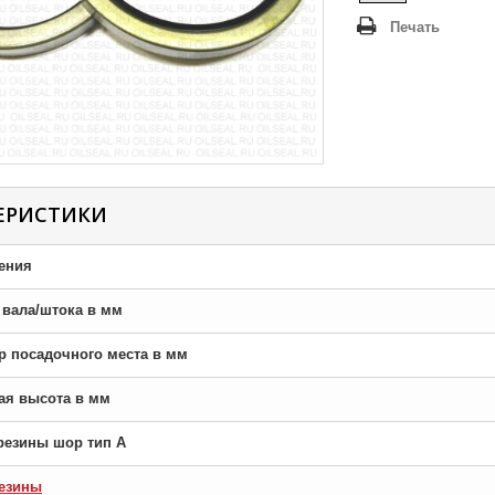
Печать
ЕРИСТИКИ
ения
р вала/штока в мм
тр посадочного места в мм
ная высота в мм
резины шор тип A
езины