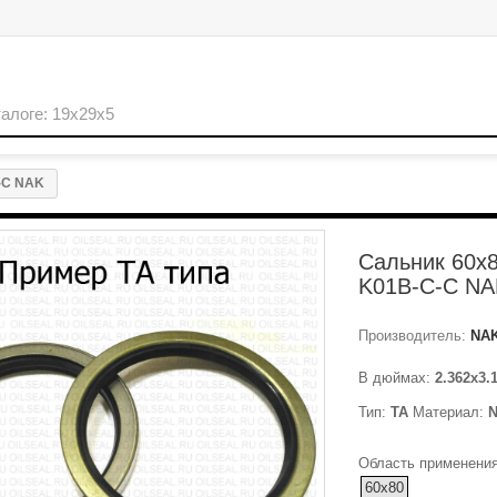
-C NAK
Сальник 60x8
K01B-C-C NA
Производитель:
NA
В дюймах:
2.362x3.
Тип:
TA
Материал:
Область применения
60x80