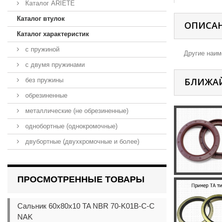
Каталог ARIETE
Каталог втулок
ОПИСА
Каталог характеристик
с пружиной
Другие наиме
с двумя пружинами
БЛИЖА
без пружины
обрезиненные
металлические (не обрезиненные)
однобортные (однокромочные)
двубортные (двухкромочные и более)
ПРОСМОТРЕННЫЕ ТОВАРЫ
Сальник 60x80x10 TA NBR 70-K01B-C-C
NAK