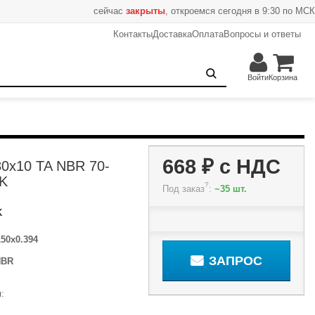
сейчас
закрыты
, откроемся сегодня в 9:30 по МСК
Контакты
Доставка
Оплата
Вопросы и ответы
668 ₽
Запрос
Войти
Корзина
668 ₽
с НДС
0x10 TA NBR 70-
K
?
Под заказ
:
~35 шт.
K
150x0.394
ЗАПРОС
NBR
: