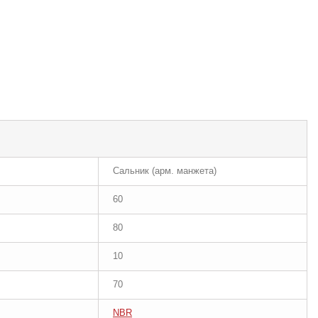
Сальник (арм. манжета)
60
80
10
70
NBR