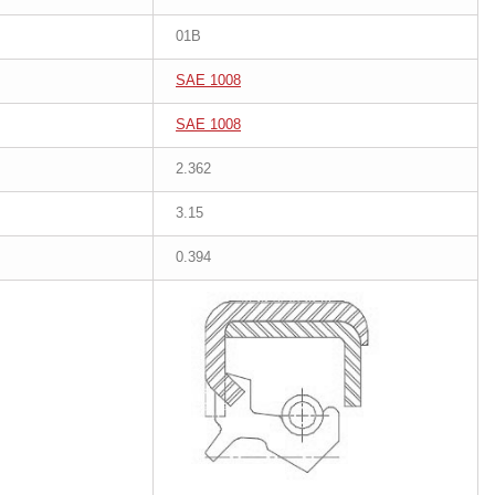
01B
SAE 1008
SAE 1008
2.362
3.15
0.394