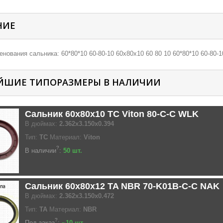
НИЕ
нования сальника: 60*80*10 60-80-10 60х80х10 60 80 10 60*80*10 60-80-1
ЙШИЕ ТИПОРАЗМЕРЫ В НАЛИЧИИ
Сальник 60x80x10 TC Viton 80-C-C WLK
В дюймах:
2.362x3.150x0.394
Тип:
TC
Материал:
Viton
?
В наличии
:
50 шт.
Сальник 60x80x12 TA NBR 70-K01B-C-C NAK
В дюймах:
2.362x3.150x0.472
Тип:
TA
Материал:
NBR
?
Под заказ
:
~10 шт.