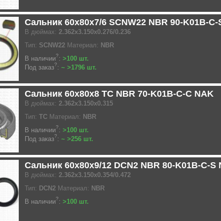
Сальник 60x80x7/6 SCNW22 NBR 90-K01B-C-
В дюймах:
2.362x3.150x0.276/0.236
Тип:
SCNW22
Материал:
NBR
?
В наличии
:
>100 шт.
?
Под заказ
:
~ >1796 шт.
Сальник 60x80x8 TC NBR 70-K01B-C-C NAK
В дюймах:
2.362x3.150x0.315
Тип:
TC
Материал:
NBR
?
В наличии
:
>100 шт.
?
Под заказ
:
~ >256 шт.
Сальник 60x80x9/12 DCN2 NBR 80-K01B-C-S
В дюймах:
2.362x3.150x0.354/0.472
Тип:
DCN2
Материал:
NBR
?
В наличии
:
>100 шт.