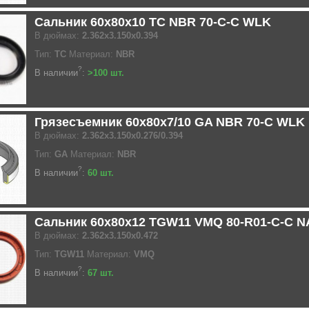
Сальник 60x80x10 TC NBR 70-C-C WLK
В дюймах:
2.362x3.150x0.394
Тип:
TC
Материал:
NBR
?
В наличии
:
>100 шт.
Грязесъемник 60x80x7/10 GA NBR 70-C WLK
В дюймах:
2.362x3.150x0.276/0.394
Тип:
GA
Материал:
NBR
?
В наличии
:
60 шт.
Сальник 60x80x12 TGW11 VMQ 80-R01-C-C 
В дюймах:
2.362x3.150x0.472
Тип:
TGW11
Материал:
VMQ
?
В наличии
:
67 шт.