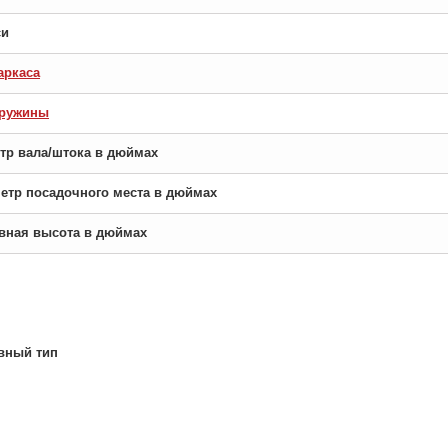
си
аркаса
пружины
етр вала/штока в дюймах
аметр посадочного места в дюймах
новная высота в дюймах
вный тип