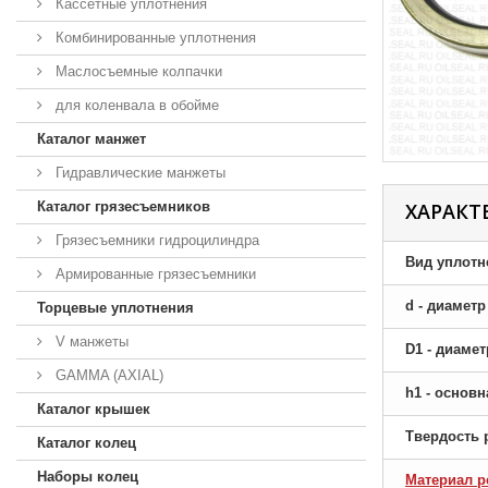
Кассетные уплотнения
Комбинированные уплотнения
Маслосъемные колпачки
для коленвала в обойме
Каталог манжет
Гидравлические манжеты
Каталог грязесъемников
ХАРАКТ
Грязесъемники гидроцилиндра
Вид уплотн
Армированные грязесъемники
d - диамет
Торцевые уплотнения
V манжеты
D1 - диаме
GAMMA (AXIAL)
h1 - основ
Каталог крышек
Твердость 
Каталог колец
Наборы колец
Материал р