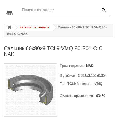
Меню
Каталог сальников
Сальник 60x80x9 TCL9 VMQ 80-
B01-C-C NAK
Сальник 60x80x9 TCL9 VMQ 80-B01-C-C
NAK
Производитель:
NAK
В дюймах:
2.362x3.150x0.354
Тип:
TCL9
Материал:
VMQ
Область применения:
60x80