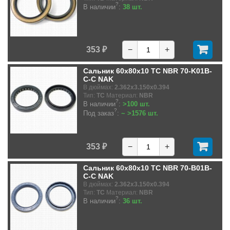
?
В наличии
:
38 шт.
353 ₽
−
+
Сальник 60x80x10 TC NBR 70-K01B-
C-C NAK
В дюймах:
2.362x3.150x0.394
Тип:
TC
Материал:
NBR
?
В наличии
:
>100 шт.
?
Под заказ
:
~ >1576 шт.
353 ₽
−
+
Сальник 60x80x10 TC NBR 70-B01B-
C-C NAK
В дюймах:
2.362x3.150x0.394
Тип:
TC
Материал:
NBR
?
В наличии
:
36 шт.