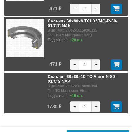
471 ₽
−
+
Сальник 60x80x8 TCL9 VMQ-R-80-
01/C/C NAK
В дюймах:
2.362x3.150x0.315
Тип:
TCL9
Материал:
VMQ
?
Под заказ
:
~20 шт.
471 ₽
−
+
Сальник 60x80x10 TO Viton-N-80-
01/C/S NAK
В дюймах:
2.362x3.150x0.394
Тип:
TO
Материал:
Viton
?
Под заказ
:
~10 шт.
1730 ₽
−
+