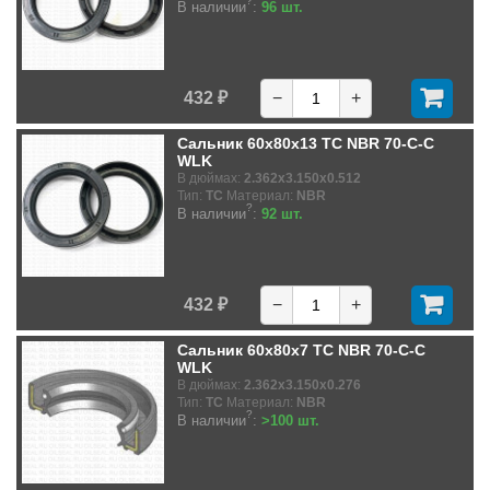
?
В наличии
:
96 шт.
432 ₽
−
+
Сальник 60x80x13 TC NBR 70-C-C
WLK
В дюймах:
2.362x3.150x0.512
Тип:
TC
Материал:
NBR
?
В наличии
:
92 шт.
432 ₽
−
+
Сальник 60x80x7 TC NBR 70-C-C
WLK
В дюймах:
2.362x3.150x0.276
Тип:
TC
Материал:
NBR
?
В наличии
:
>100 шт.