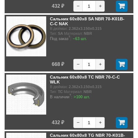
432 ₽
−
+
Сальник 60x80x8 SA NBR 70-K01B-
C-C NAK
В дюймах:
2.362x3.150x0.315
Тип:
SA
Материал:
NBR
?
Под заказ
:
~63 шт.
668 ₽
−
+
Сальник 60x80x8 TC NBR 70-C-C
WLK
В дюймах:
2.362x3.150x0.315
Тип:
TC
Материал:
NBR
?
В наличии
:
>100 шт.
432 ₽
−
+
Сальник 60x80x8 TG NBR 70-K01B-