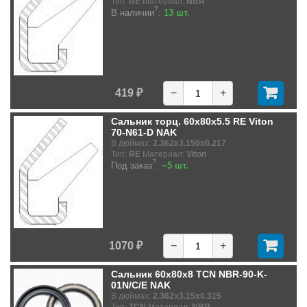
Тип:
RE
Материал:
NBR
?
В наличии
:
13 шт.
419 ₽
−
+
Сальник торц. 60x80x5.5 RE Viton
70-N61-D NAK
В дюймах:
2.362x3.150x0.217
Тип:
RE
Материал:
Viton
?
Под заказ
:
~5 шт.
1070 ₽
−
+
Сальник 60x80x8 TCN NBR-90-K-
01N/C/E NAK
В дюймах:
2.362x3.15x0.315