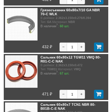
Грязесъемник 60x80x7/10 GA NBR
70-C WLK
В дюймах:
2.362x3.150x0.276/0.394
Тип:
GA
Материал:
NBR
?
В наличии
:
60 шт.
432 ₽
−
+
Сальник 60x80x12 TGW11 VMQ 80-
R01-C-C NAK
В дюймах:
2.362x3.150x0.472
Тип:
TGW11
Материал:
VMQ
?
В наличии
:
67 шт.
471 ₽
−
+
Сальник 60x80x7 TCN1 NBR 80-
B01B-C-E NAK