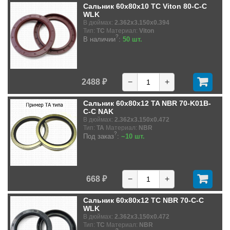
Сальник 60x80x10 TC Viton 80-C-C
WLK
В дюймах:
2.362x3.150x0.394
Тип:
TC
Материал:
Viton
?
В наличии
:
50 шт.
2488 ₽
−
+
Сальник 60x80x12 TA NBR 70-K01B-
C-C NAK
В дюймах:
2.362x3.150x0.472
Тип:
TA
Материал:
NBR
?
Под заказ
:
~10 шт.
668 ₽
−
+
Сальник 60x80x12 TC NBR 70-C-C
WLK
В дюймах:
2.362x3.150x0.472
Тип:
TC
Материал:
NBR