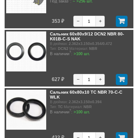
Под заказ
:
~ >256 шт.
353 ₽
−
+
Сальник 60x80x9/12 DCN2 NBR 80-
K01B-C-S NAK
В дюймах:
2.362x3.150x0.354/0.472
Тип:
DCN2
Материал:
NBR
?
В наличии
:
>100 шт.
627 ₽
−
+
Сальник 60x80x10 TC NBR 70-C-C
WLK
В дюймах:
2.362x3.150x0.394
Тип:
TC
Материал:
NBR
?
В наличии
:
>100 шт.
432 ₽
−
+