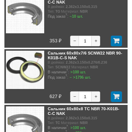
C-C NAK
В дюймах:
2.362x3.150x0.315
Тип:
TG
Материал:
NBR
?
Под заказ
:
~10 шт.
353 ₽
−
+
Сальник 60x80x7/6 SCNW22 NBR 90-
K01B-C-S NAK
В дюймах:
2.362x3.150x0.276/0.236
Тип:
SCNW22
Материал:
NBR
?
В наличии
:
>100 шт.
?
Под заказ
:
~ >1796 шт.
627 ₽
−
+
Сальник 60x80x8 TC NBR 70-K01B-
C-C NAK
В дюймах:
2.362x3.150x0.315
Тип:
TC
Материал:
NBR
?
В наличии
:
>100 шт.
?