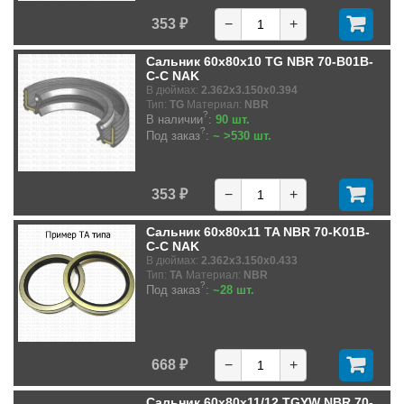
353 ₽
−
+
Сальник 60x80x10 TG NBR 70-B01B-
C-C NAK
В дюймах:
2.362x3.150x0.394
Тип:
TG
Материал:
NBR
?
В наличии
:
90 шт.
?
Под заказ
:
~ >530 шт.
353 ₽
−
+
Сальник 60x80x11 TA NBR 70-K01B-
C-C NAK
В дюймах:
2.362x3.150x0.433
Тип:
TA
Материал:
NBR
?
Под заказ
:
~28 шт.
668 ₽
−
+
Сальник 60x80x11/12 TGYW NBR 70-