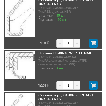
Сальник торц. 60x80x5.5 RE NBR
70-K61-D NAK
В дюймах:
2.362x3.150x0.217
Тип:
RE
Материал:
NBR
?
В наличии
:
49 шт.
?
Под заказ
:
~90 шт.
419 ₽
−
+
Сальник 60x80x8 PA1 PTFE NAK
В дюймах:
2.362x3.15x0.315
Тип:
PA1
, основной материал:
PTFE
,
связующий материал:
VMQ
?
В наличии
:
4 шт.
4224 ₽
−
+
Сальник торц. 60x80x5.5 RE NBR
80-K61-D NAK
В дюймах:
2.362x3.150x0.217