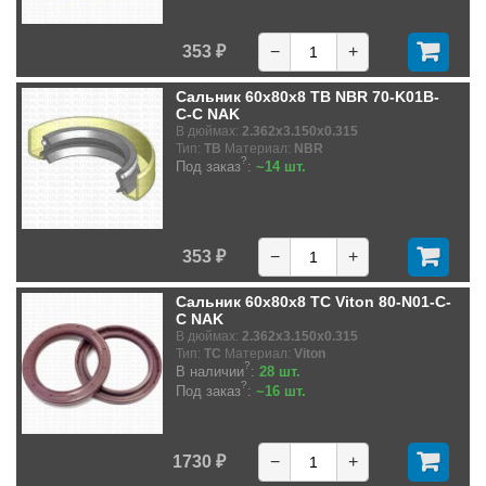
353 ₽
−
+
Сальник 60x80x8 TB NBR 70-K01B-
C-C NAK
В дюймах:
2.362x3.150x0.315
Тип:
TB
Материал:
NBR
?
Под заказ
:
~14 шт.
353 ₽
−
+
Сальник 60x80x8 TC Viton 80-N01-C-
C NAK
В дюймах:
2.362x3.150x0.315
Тип:
TC
Материал:
Viton
?
В наличии
:
28 шт.
?
Под заказ
:
~16 шт.
1730 ₽
−
+