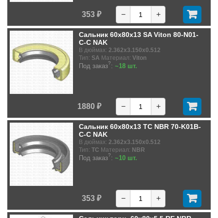
353 ₽
−
+
Сальник 60x80x13 SA Viton 80-N01-
C-C NAK
В дюймах:
2.362x3.150x0.512
Тип:
SA
Материал:
Viton
?
Под заказ
:
~18 шт.
1880 ₽
−
+
Сальник 60x80x13 TC NBR 70-K01B-
C-C NAK
В дюймах:
2.362x3.150x0.512
Тип:
TC
Материал:
NBR
?
Под заказ
:
~10 шт.
353 ₽
−
+