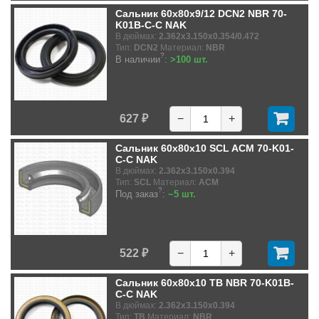
Сальник 60x80x9/12 DCN2 NBR 70-
K01B-C-C NAK
В дюймах:
2.362x3.150x0.354/0.472
Тип:
DCN2
Материал:
NBR
?
В наличии
:
>100 шт.
627 ₽
−
+
Сальник 60x80x10 SCL ACM 70-K01-
C-C NAK
В дюймах:
2.362x3.150x0.394
Тип:
SCL
Материал:
ACM
?
Под заказ
:
~5 шт.
522 ₽
−
+
Сальник 60x80x10 TB NBR 70-K01B-
C-C NAK
В дюймах:
2.362x3.150x0.394
Тип:
TB
Материал:
NBR