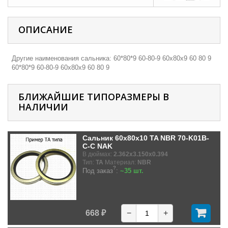
ОПИСАНИЕ
Другие наименования сальника: 60*80*9 60-80-9 60х80х9 60 80 9
60*80*9 60-80-9 60х80х9 60 80 9
БЛИЖАЙШИЕ ТИПОРАЗМЕРЫ В
НАЛИЧИИ
Сальник 60x80x10 TA NBR 70-K01B-
C-C NAK
В дюймах:
2.362x3.150x0.394
Тип:
TA
Материал:
NBR
?
Под заказ
:
~35 шт.
668 ₽
−
+