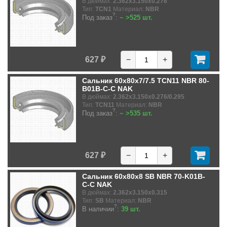
В дюймах:
2.362x3.150x0.276
Тип:
TCN1
Материал:
NBR
?
Под заказ
:
~ >525 шт.
627 ₽
−
+
Сальник 60x80x7/7.5 TCN11 NBR 80-
B01B-C-C NAK
В дюймах:
2.362x3.150x0.276/0.295
Тип:
TCN11
Материал:
NBR
?
Под заказ
:
~ >535 шт.
627 ₽
−
+
Сальник 60x80x8 SB NBR 70-K01B-
C-C NAK
В дюймах:
2.362x3.150x0.315
Тип:
SB
Материал:
NBR
?
В наличии
:
39 шт.