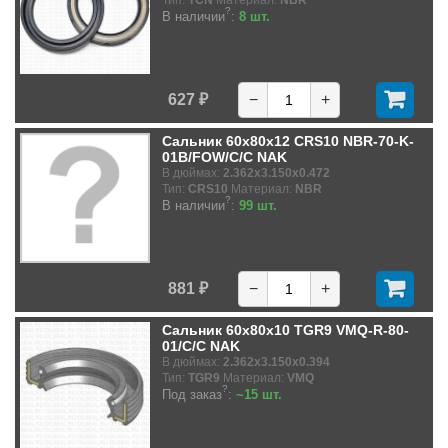
Тип:
TCN
Материал:
NBR
?
В наличии
:
8 шт.
627 ₽
−
+
Сальник 60x80x12 CRS10 NBR-70-K-
01B/FOW/C/C NAK
В дюймах:
2.362x3.150x0.472
Тип:
CRS10
Материал:
NBR
?
В наличии
:
99 шт.
881 ₽
−
+
Сальник 60x80x10 TGR9 VMQ-R-80-
01/C/C NAK
В дюймах:
2.362x3.150x0.394
Тип:
TGR9
Материал:
VMQ
?
Под заказ
:
~15 шт.