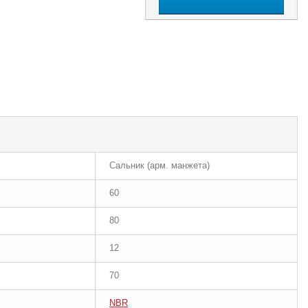
Сальник (арм. манжета)
60
80
12
70
NBR