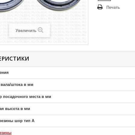
Печать
Увеличить
ЕРИСТИКИ
ения
р вала/штока в мм
тр посадочного места в мм
ная высота в мм
резины шор тип A
езины