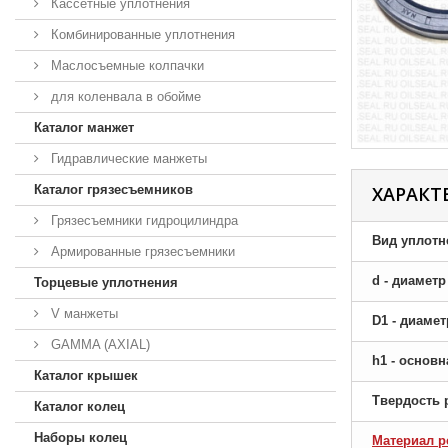
Кассетные уплотнения
Комбинированные уплотнения
Маслосъемные колпачки
для коленвала в обойме
Каталог манжет
Гидравлические манжеты
Каталог грязесъемников
ХАРАКТ
Грязесъемники гидроцилиндра
Вид уплотн
Армированные грязесъемники
d - диамет
Торцевые уплотнения
V манжеты
D1 - диаме
GAMMA (AXIAL)
h1 - основ
Каталог крышек
Твердость 
Каталог колец
Наборы колец
Материал р