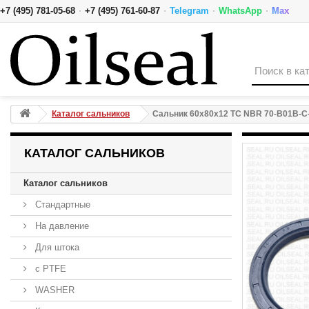
·
·
·
·
+7 (495) 781-05-68
+7 (495) 761-60-87
Telegram
WhatsApp
Max
Сальник 60x80x12 TC NBR 70-B01B-C-C NAK
Каталог сальников
Сальник 60x80x12 TC NBR 70-B01B-C
КАТАЛОГ САЛЬНИКОВ
Каталог сальников
Стандартные
На давление
Для штока
с PTFE
WASHER