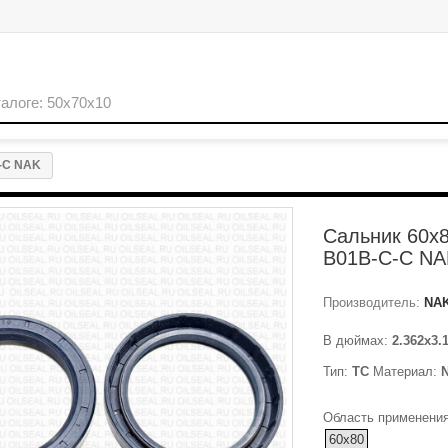
-C NAK
Сальник 60x
B01B-C-C NA
Производитель:
NA
В дюймах:
2.362x3.
Тип:
TC
Материал:
Область применения
60x80