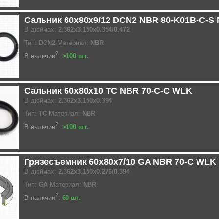
Сальник 60x80x9/12 DCN2 NBR 80-K01B-C-S
В дюймах:
2.362x3.150x0.354/0.472
Тип:
DCN2
Материал:
NBR
?
В наличии
:
>100 шт.
Сальник 60x80x10 TC NBR 70-C-C WLK
В дюймах:
2.362x3.150x0.394
Тип:
TC
Материал:
NBR
?
В наличии
:
>100 шт.
Грязесъемник 60x80x7/10 GA NBR 70-C WLK
В дюймах:
2.362x3.150x0.276/0.394
Тип:
GA
Материал:
NBR
?
В наличии
:
60 шт.