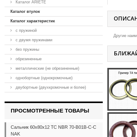
Каталог ARIETE
Каталог втулок
ОПИСА
Каталог характеристик
с пружиной
Другие наиме
с двумя пружинами
без пружины
БЛИЖА
обрезиненные
металлические (не обрезиненные)
однобортные (однокромочные)
двубортные (двухкромочные и более)
ПРОСМОТРЕННЫЕ ТОВАРЫ
Сальник 60x80x12 TC NBR 70-B01B-C-C
NAK