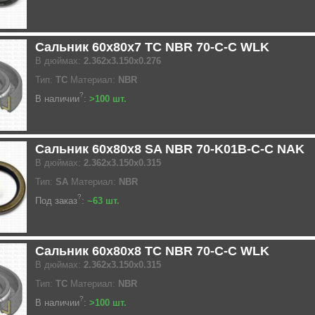
Сальник 60x80x7 TC NBR 70-C-C WLK
В дюймах:
2.362x3.150x0.276
Тип:
TC
Материал:
NBR
?
В наличии
:
>100 шт.
Сальник 60x80x8 SA NBR 70-K01B-C-C NAK
В дюймах:
2.362x3.150x0.315
Тип:
SA
Материал:
NBR
?
Под заказ
:
~63 шт.
Сальник 60x80x8 TC NBR 70-C-C WLK
В дюймах:
2.362x3.150x0.315
Тип:
TC
Материал:
NBR
?
В наличии
:
>100 шт.