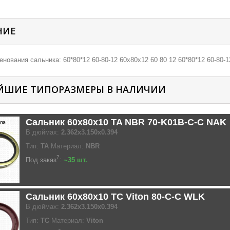
НИЕ
нования сальника: 60*80*12 60-80-12 60х80х12 60 80 12 60*80*12 60-80-1
ЙШИЕ ТИПОРАЗМЕРЫ В НАЛИЧИИ
Сальник 60x80x10 TA NBR 70-K01B-C-C NAK
В дюймах:
2.362x3.150x0.394
Тип:
TA
Материал:
NBR
?
Под заказ
:
~35 шт.
Сальник 60x80x10 TC Viton 80-C-C WLK
В дюймах:
2.362x3.150x0.394
Тип:
TC
Материал:
Viton