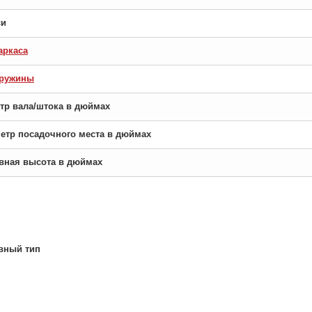
си
аркаса
пружины
етр вала/штока в дюймах
аметр посадочного места в дюймах
новная высота в дюймах
вный тип