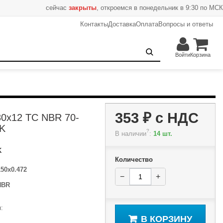
сейчас
закрыты
, откроемся в понедельник в 9:30 по МСК
Контакты
Доставка
Оплата
Вопросы и ответы
353 ₽
−
+
В корзину
Войти
Корзина
353 ₽
с НДС
80x12 TC NBR 70-
K
?
В наличии
:
14 шт.
K
Количество
150x0.472
−
+
NBR
:
В КОРЗИНУ