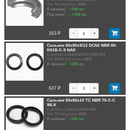
Тип:
TC
Материал:
NBR
?
В наличии
:
>100 шт.
?
Под заказ
:
~ >256 шт.
353 ₽
−
+
Сальник 60x80x9/12 DCN2 NBR 80-
K01B-C-S NAK
В дюймах:
2.362x3.150x0.354/0.472
Тип:
DCN2
Материал:
NBR
?
В наличии
:
>100 шт.
627 ₽
−
+
Сальник 60x80x10 TC NBR 70-C-C
WLK
В дюймах:
2.362x3.150x0.394
Тип:
TC
Материал:
NBR
?
В наличии
:
>100 шт.