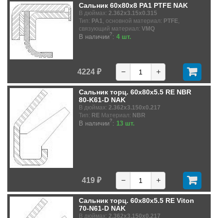
Сальник 60x80x8 PA1 PTFE NAK
В дюймах:
2.362x3.15x0.315
Тип:
PA1
, основной материал:
PTFE
,
связующий материал:
VMQ
?
В наличии
:
4 шт.
4224 ₽
−
+
Сальник торц. 60x80x5.5 RE NBR
80-K61-D NAK
В дюймах:
2.362x3.150x0.217
Тип:
RE
Материал:
NBR
?
В наличии
:
13 шт.
419 ₽
−
+
Сальник торц. 60x80x5.5 RE Viton
70-N61-D NAK
В дюймах:
2.362x3.150x0.217