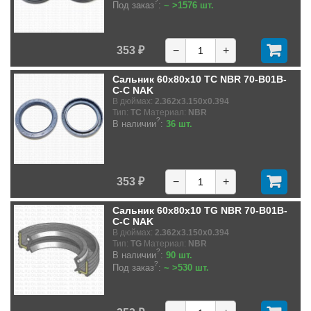
?
Под заказ
:
~ >1576 шт.
353 ₽
−
+
Сальник 60x80x10 TC NBR 70-B01B-
C-C NAK
В дюймах:
2.362x3.150x0.394
Тип:
TC
Материал:
NBR
?
В наличии
:
36 шт.
353 ₽
−
+
Сальник 60x80x10 TG NBR 70-B01B-
C-C NAK
В дюймах:
2.362x3.150x0.394
Тип:
TG
Материал:
NBR
?
В наличии
:
90 шт.
?
Под заказ
:
~ >530 шт.