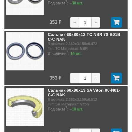
?
Под заказ
:
~30 шт.
353 ₽
−
+
Сальник 60x80x12 TC NBR 70-B01B-
C-C NAK
В дюймах:
2.362x3.150x0.472
Тип:
TC
Материал:
NBR
?
В наличии
:
14 шт.
353 ₽
−
+
Сальник 60x80x13 SA Viton 80-N01-
C-C NAK
В дюймах:
2.362x3.150x0.512
Тип:
SA
Материал:
Viton
?
Под заказ
:
~18 шт.