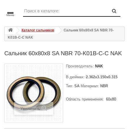
Меню
Каталог сальников
Сальник 60x80x8 SA NBR 70-
K01B-C-C NAK
Сальник 60x80x8 SA NBR 70-K01B-C-C NAK
Производитель:
NAK
В дюймах:
2.362x3.150x0.315
Тип:
SA
Материал:
NBR
Область применения:
60x80
Увеличить