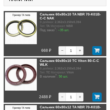
Сальник 60x80x10 TA NBR 70-K01B-
C-C NAK
В дюймах:
2.362x3.150x0.394
Тип:
TA
Материал:
NBR
?
Под заказ
:
~35 шт.
668 ₽
−
+
Сальник 60x80x10 TC Viton 80-C-C
WLK
В дюймах:
2.362x3.150x0.394
Тип:
TC
Материал:
Viton
?
В наличии
:
50 шт.
2488 ₽
−
+
Сальник 60x80x12 TA NBR 70-K01B-