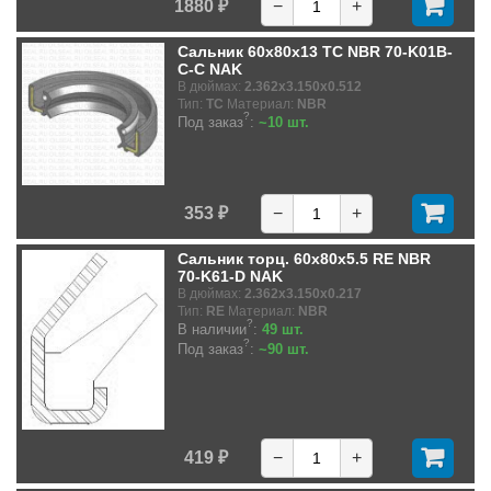
1880 ₽
−
+
Сальник 60x80x13 TC NBR 70-K01B-
C-C NAK
В дюймах:
2.362x3.150x0.512
Тип:
TC
Материал:
NBR
?
Под заказ
:
~10 шт.
353 ₽
−
+
Сальник торц. 60x80x5.5 RE NBR
70-K61-D NAK
В дюймах:
2.362x3.150x0.217
Тип:
RE
Материал:
NBR
?
В наличии
:
49 шт.
?
Под заказ
:
~90 шт.
419 ₽
−
+