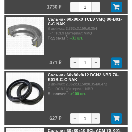
1730 ₽
−
+
Сальник 60x80x9 TCL9 VMQ 80-B01-
C-C NAK
В дюймах:
2.362x3.150x0.354
Тип:
TCL9
Материал:
VMQ
?
Под заказ
:
~31 шт.
471 ₽
−
+
Сальник 60x80x9/12 DCN2 NBR 70-
K01B-C-C NAK
В дюймах:
2.362x3.150x0.354/0.472
Тип:
DCN2
Материал:
NBR
?
В наличии
:
>100 шт.
627 ₽
−
+
Сальник 60x80x10 SCL ACM 70-K01-