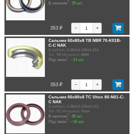
?
В наличии
:
39 шт.
353 ₽
−
+
Сальник 60x80x8 TB NBR 70-K01B-
C-C NAK
В дюймах:
2.362x3.150x0.315
Тип:
TB
Материал:
NBR
?
Под заказ
:
~14 шт.
353 ₽
−
+
Сальник 60x80x8 TC Viton 80-N01-C-
C NAK
В дюймах:
2.362x3.150x0.315
Тип:
TC
Материал:
Viton
?
В наличии
:
28 шт.
?
Под заказ
:
~16 шт.