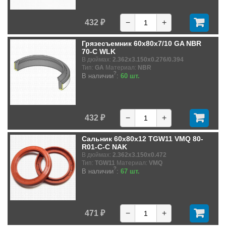
432 ₽
−
+
Грязесъемник 60x80x7/10 GA NBR
70-C WLK
В дюймах:
2.362x3.150x0.276/0.394
Тип:
GA
Материал:
NBR
?
В наличии
:
60 шт.
432 ₽
−
+
Сальник 60x80x12 TGW11 VMQ 80-
R01-C-C NAK
В дюймах:
2.362x3.150x0.472
Тип:
TGW11
Материал:
VMQ
?
В наличии
:
67 шт.
471 ₽
−
+