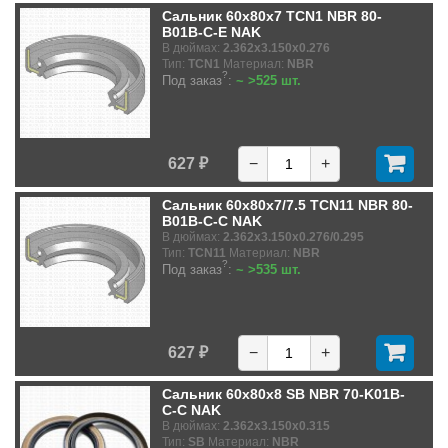
Сальник 60x80x7 TCN1 NBR 80-
B01B-C-E NAK
В дюймах:
2.362x3.150x0.276
Тип:
TCN1
Материал:
NBR
?
Под заказ
:
~ >525 шт.
627 ₽
−
+
Сальник 60x80x7/7.5 TCN11 NBR 80-
B01B-C-C NAK
В дюймах:
2.362x3.150x0.276/0.295
Тип:
TCN11
Материал:
NBR
?
Под заказ
:
~ >535 шт.
627 ₽
−
+
Сальник 60x80x8 SB NBR 70-K01B-
C-C NAK
В дюймах:
2.362x3.150x0.315
Тип:
SB
Материал:
NBR