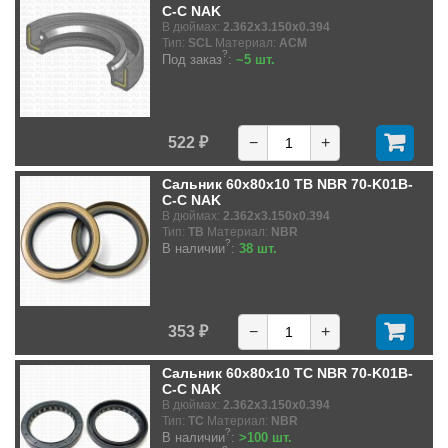
C-C NAK
В дюймах:
2.362x3.150x0.394
Тип:
SCL
Материал:
ACM
?
Под заказ
:
~5 шт.
522 ₽
−
+
Сальник 60x80x10 TB NBR 70-K01B-
C-C NAK
В дюймах:
2.362x3.150x0.394
Тип:
TB
Материал:
NBR
?
В наличии
:
38 шт.
353 ₽
−
+
Сальник 60x80x10 TC NBR 70-K01B-
C-C NAK
В дюймах:
2.362x3.150x0.394
Тип:
TC
Материал:
NBR
?
В наличии
:
>100 шт.