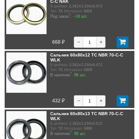
C-C NAK
В дюймах:
2.362x3.150x0.472
Тип:
TA
Материал:
NBR
?
Под заказ
:
~10 шт.
668 ₽
−
+
Сальник 60x80x12 TC NBR 70-C-C
WLK
В дюймах:
2.362x3.150x0.472
Тип:
TC
Материал:
NBR
?
В наличии
:
96 шт.
432 ₽
−
+
Сальник 60x80x13 TC NBR 70-C-C
WLK
В дюймах:
2.362x3.150x0.512
Тип:
TC
Материал:
NBR
?
В наличии
:
92 шт.