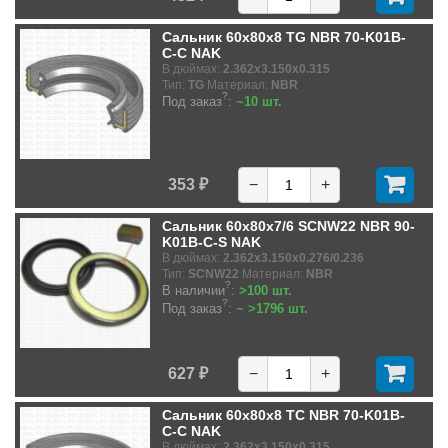
Сальник 60x80x8 TG NBR 70-K01B-
C-C NAK
В дюймах:
2.362x3.150x0.315
Тип:
TG
Материал:
NBR
?
Под заказ
:
~10 шт.
353 ₽
−
+
Сальник 60x80x7/6 SCNW22 NBR 90-
K01B-C-S NAK
В дюймах:
2.362x3.150x0.276/0.236
Тип:
SCNW22
Материал:
NBR
?
В наличии
:
>100 шт.
?
Под заказ
:
~ >1796 шт.
627 ₽
−
+
Сальник 60x80x8 TC NBR 70-K01B-
C-C NAK
В дюймах:
2.362x3.150x0.315