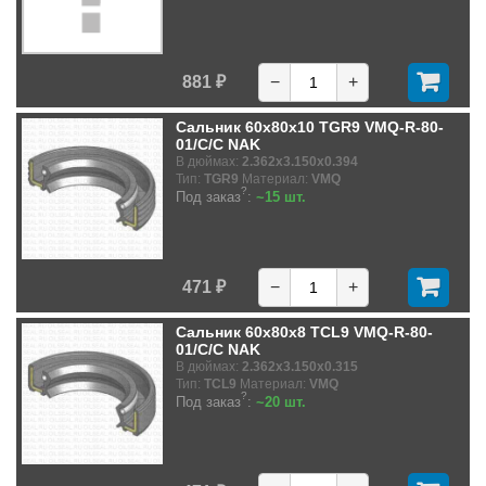
881 ₽
−
+
Сальник 60x80x10 TGR9 VMQ-R-80-
01/C/C NAK
В дюймах:
2.362x3.150x0.394
Тип:
TGR9
Материал:
VMQ
?
Под заказ
:
~15 шт.
471 ₽
−
+
Сальник 60x80x8 TCL9 VMQ-R-80-
01/C/C NAK
В дюймах:
2.362x3.150x0.315
Тип:
TCL9
Материал:
VMQ
?
Под заказ
:
~20 шт.