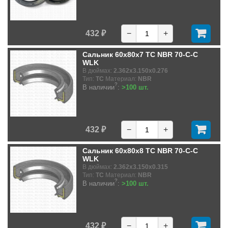
432 ₽
−
+
Сальник 60x80x7 TC NBR 70-C-C
WLK
В дюймах:
2.362x3.150x0.276
Тип:
TC
Материал:
NBR
?
В наличии
:
>100 шт.
432 ₽
−
+
Сальник 60x80x8 TC NBR 70-C-C
WLK
В дюймах:
2.362x3.150x0.315
Тип:
TC
Материал:
NBR
?
В наличии
:
>100 шт.
432 ₽
−
+