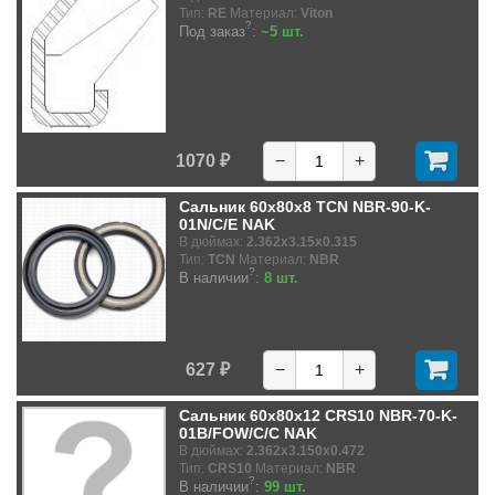
Тип:
RE
Материал:
Viton
?
Под заказ
:
~5 шт.
1070 ₽
−
+
Сальник 60x80x8 TCN NBR-90-K-
01N/C/E NAK
В дюймах:
2.362x3.15x0.315
Тип:
TCN
Материал:
NBR
?
В наличии
:
8 шт.
627 ₽
−
+
Сальник 60x80x12 CRS10 NBR-70-K-
01B/FOW/C/C NAK
В дюймах:
2.362x3.150x0.472
Тип:
CRS10
Материал:
NBR
?
В наличии
:
99 шт.