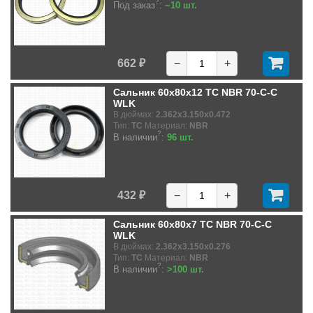
?
Под заказ
:
~10 шт.
662 ₽
−
+
Сальник 60x80x12 TC NBR 70-C-C
WLK
В дюймах:
2.362x3.150x0.472
Тип:
TC
Материал:
NBR
?
В наличии
:
96 шт.
432 ₽
−
+
Сальник 60x80x7 TC NBR 70-C-C
WLK
В дюймах:
2.362x3.150x0.276
Тип:
TC
Материал:
NBR
?
В наличии
:
>100 шт.