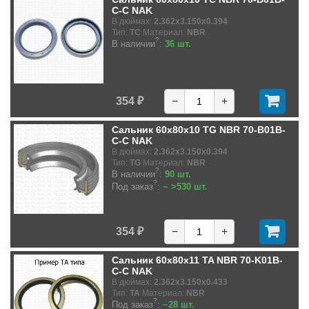
C-C NAK
В дюймах:
2.362x3.150x0.394
Тип:
TC
Материал:
NBR
?
В наличии
:
36 шт.
354 ₽
−
+
Сальник 60x80x10 TG NBR 70-B01B-
C-C NAK
В дюймах:
2.362x3.150x0.394
Тип:
TG
Материал:
NBR
?
В наличии
:
90 шт.
?
Под заказ
:
~ >530 шт.
354 ₽
−
+
Сальник 60x80x11 TA NBR 70-K01B-
C-C NAK
В дюймах:
2.362x3.150x0.433
Тип:
TA
Материал:
NBR
?
Под заказ
:
~28 шт.