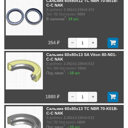
Сальник 60x80x12 TC NBR 70-B01B-
C-C NAK
В дюймах:
2.362x3.150x0.472
Тип:
TC
Материал:
NBR
?
В наличии
:
14 шт.
354 ₽
−
+
Сальник 60x80x13 SA Viton 80-N01-
C-C NAK
В дюймах:
2.362x3.150x0.512
Тип:
SA
Материал:
Viton
?
Под заказ
:
~18 шт.
1880 ₽
−
+
Сальник 60x80x13 TC NBR 70-K01B-
C-C NAK
В дюймах:
2.362x3.150x0.512
Тип:
TC
Материал:
NBR
?
Под заказ
:
~10 шт.