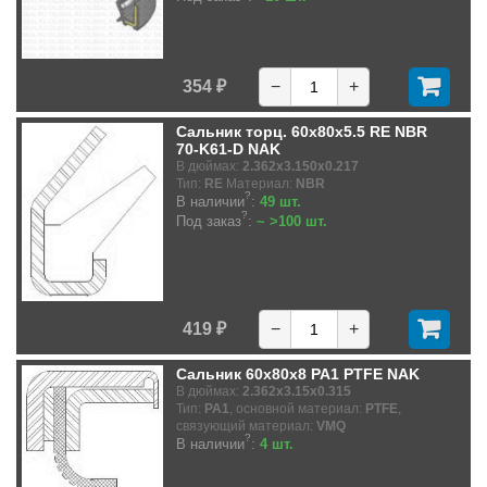
354 ₽
−
+
Сальник торц. 60x80x5.5 RE NBR
70-K61-D NAK
В дюймах:
2.362x3.150x0.217
Тип:
RE
Материал:
NBR
?
В наличии
:
49 шт.
?
Под заказ
:
~ >100 шт.
419 ₽
−
+
Сальник 60x80x8 PA1 PTFE NAK
В дюймах:
2.362x3.15x0.315
Тип:
PA1
, основной материал:
PTFE
,
связующий материал:
VMQ
?
В наличии
:
4 шт.