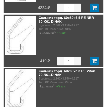
4224 ₽
−
+
Сальник торц. 60x80x5.5 RE NBR
80-K61-D NAK
В дюймах:
2.362x3.150x0.217
Тип:
RE
Материал:
NBR
?
В наличии
:
13 шт.
419 ₽
−
+
Сальник торц. 60x80x5.5 RE Viton
70-N61-D NAK
В дюймах:
2.362x3.150x0.217
Тип:
RE
Материал:
Viton
?
Под заказ
:
~5 шт.