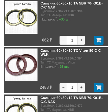
Сальник 60x80x10 TA NBR 70-K01B-
C-C NAK
В дюймах:
2.362x3.150x0.394
Тип:
TA
Материал:
NBR
?
Под заказ
:
~35 шт.
662 ₽
−
+
Сальник 60x80x10 TC Viton 80-C-C
WLK
В дюймах:
2.362x3.150x0.394
Тип:
TC
Материал:
Viton
?
В наличии
:
52 шт.
2488 ₽
−
+
Сальник 60x80x12 TA NBR 70-K01B-
C-C NAK
В дюймах:
2.362x3.150x0.472
Тип:
TA
Материал:
NBR