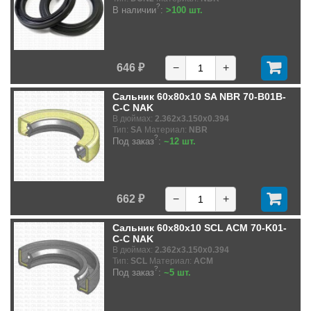
?
В наличии
:
>100 шт.
646 ₽
−
+
Сальник 60x80x10 SA NBR 70-B01B-
C-C NAK
В дюймах:
2.362x3.150x0.394
Тип:
SA
Материал:
NBR
?
Под заказ
:
~12 шт.
662 ₽
−
+
Сальник 60x80x10 SCL ACM 70-K01-
C-C NAK
В дюймах:
2.362x3.150x0.394
Тип:
SCL
Материал:
ACM
?
Под заказ
:
~5 шт.