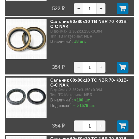
522 ₽
−
+
Сальник 60x80x10 TB NBR 70-K01B-
C-C NAK
В дюймах:
2.362x3.150x0.394
Тип:
TB
Материал:
NBR
?
В наличии
:
38 шт.
354 ₽
−
+
Сальник 60x80x10 TC NBR 70-K01B-
C-C NAK
В дюймах:
2.362x3.150x0.394
Тип:
TC
Материал:
NBR
?
В наличии
:
>100 шт.
?
Под заказ
:
~ >1576 шт.
354 ₽
−
+
Сальник 60x80x10 TC NBR 70-B01B-