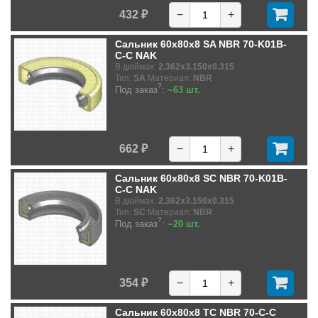
432 ₽
−
+
Сальник 60x80x8 SA NBR 70-K01B-
C-C NAK
В дюймах:
2.362x3.150x0.315
Тип:
SA
Материал:
NBR
?
Под заказ
:
~63 шт.
662 ₽
−
+
Сальник 60x80x8 SC NBR 70-K01B-
C-C NAK
В дюймах:
2.362x3.150x0.315
Тип:
SC
Материал:
NBR
?
Под заказ
:
~20 шт.
354 ₽
−
+
Сальник 60x80x8 TC NBR 70-C-C