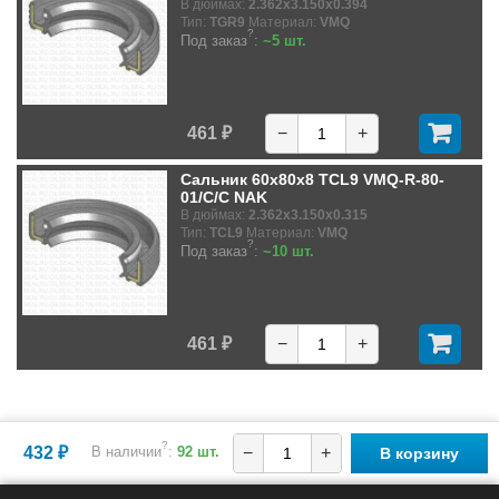
В дюймах:
2.362x3.150x0.394
Тип:
TGR9
Материал:
VMQ
?
Под заказ
:
~5 шт.
461 ₽
−
+
Сальник 60x80x8 TCL9 VMQ-R-80-
01/C/C NAK
В дюймах:
2.362x3.150x0.315
Тип:
TCL9
Материал:
VMQ
?
Под заказ
:
~10 шт.
461 ₽
−
+
?
432 ₽
В наличии
:
92 шт.
−
+
В корзину