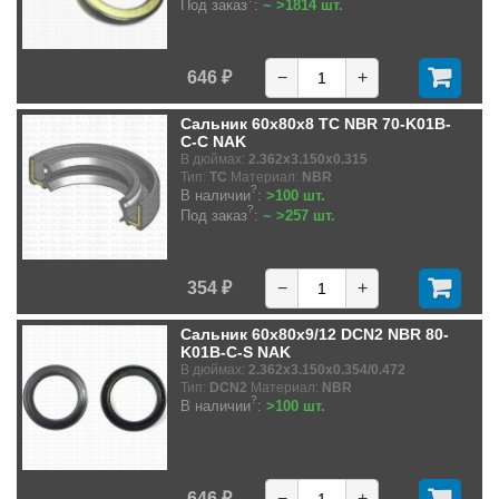
Под заказ
:
~ >1814 шт.
646 ₽
−
+
Сальник 60x80x8 TC NBR 70-K01B-
C-C NAK
В дюймах:
2.362x3.150x0.315
Тип:
TC
Материал:
NBR
?
В наличии
:
>100 шт.
?
Под заказ
:
~ >257 шт.
354 ₽
−
+
Сальник 60x80x9/12 DCN2 NBR 80-
K01B-C-S NAK
В дюймах:
2.362x3.150x0.354/0.472
Тип:
DCN2
Материал:
NBR
?
В наличии
:
>100 шт.
646 ₽
−
+