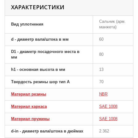
ХАРАКТЕРИСТИКИ
Сальник (арм.
Вид уплотнения
манжета)
d - диаметр вала/штока в мм
60
D1 - диаметр посадочного места в
80
мм
h1 - основная высота в мм
13
Твердость резины шор тип A
70
Материал резины
NBR
Материал каркаса
SAE 1008
Материал пружины
SAE 1008
d-in - диаметр вала/штока в дюймах
2.362