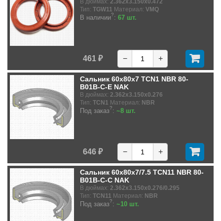
В дюймах:
2.362x3.150x0.472
Тип:
TGW11
Материал:
VMQ
?
В наличии
:
67 шт.
461 ₽
−
+
Сальник 60x80x7 TCN1 NBR 80-
B01B-C-E NAK
В дюймах:
2.362x3.150x0.276
Тип:
TCN1
Материал:
NBR
?
Под заказ
:
~8 шт.
646 ₽
−
+
Сальник 60x80x7/7.5 TCN11 NBR 80-
B01B-C-C NAK
В дюймах:
2.362x3.150x0.276/0.295
Тип:
TCN11
Материал:
NBR
?
Под заказ
:
~10 шт.