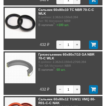
Сальник 60x80x10 TC NBR 70-C-C
WLK
В дюймах:
2.362x3.150x0.394
Тип:
TC
Материал:
NBR
?
В наличии
:
>100 шт.
432 ₽
−
+
Грязесъемник 60x80x7/10 GA NBR
70-C WLK
В дюймах:
2.362x3.150x0.276/0.394
Тип:
GA
Материал:
NBR
?
В наличии
:
60 шт.
432 ₽
−
+
Сальник 60x80x12 TGW11 VMQ 80-
R01-C-C NAK