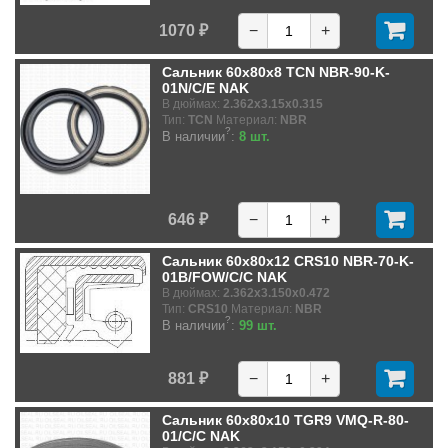
1070 ₽
−
+
Сальник 60x80x8 TCN NBR-90-K-
01N/C/E NAK
В дюймах:
2.362x3.15x0.315
Тип:
TCN
Материал:
NBR
?
В наличии
:
8 шт.
646 ₽
−
+
Сальник 60x80x12 CRS10 NBR-70-K-
01B/FOW/C/C NAK
В дюймах:
2.362x3.150x0.472
Тип:
CRS10
Материал:
NBR
?
В наличии
:
99 шт.
881 ₽
−
+
Сальник 60x80x10 TGR9 VMQ-R-80-
01/C/C NAK