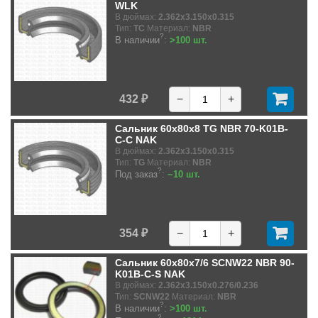
WLK
В дюймах:
2.362x3.150x0.315
Тип:
TC
Материал:
NBR
?
В наличии
:
>100 шт.
432 ₽
−
+
Сальник 60x80x8 TG NBR 70-K01B-
C-C NAK
В дюймах:
2.362x3.150x0.315
Тип:
TG
Материал:
NBR
?
Под заказ
:
~10 шт.
354 ₽
−
+
Сальник 60x80x7/6 SCNW22 NBR 90-
K01B-C-S NAK
В дюймах:
2.362x3.150x0.276/0.236
Тип:
SCNW22
Материал:
NBR
?
В наличии
:
>100 шт.
?