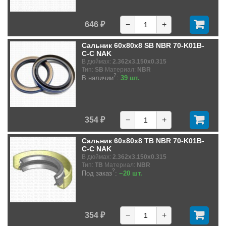
646 ₽
−
+
Сальник 60x80x8 SB NBR 70-K01B-
C-C NAK
В дюймах:
2.362x3.150x0.315
Тип:
SB
Материал:
NBR
?
В наличии
:
39 шт.
354 ₽
−
+
Сальник 60x80x8 TB NBR 70-K01B-
C-C NAK
В дюймах:
2.362x3.150x0.315
Тип:
TB
Материал:
NBR
?
Под заказ
:
~20 шт.
354 ₽
−
+