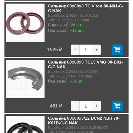
Сальник 60x80x8 TC Viton 80-N01-C-
C NAK
В дюймах:
2.362x3.150x0.315
Тип:
TC
Материал:
Viton
?
В наличии
:
28 шт.
?
Под заказ
:
~16 шт.
1525 ₽
−
+
Сальник 60x80x9 TCL9 VMQ 80-B01-
C-C NAK
В дюймах:
2.362x3.150x0.354
Тип:
TCL9
Материал:
VMQ
?
Под заказ
:
~31 шт.
461 ₽
−
+
Сальник 60x80x9/12 DCN2 NBR 70-
K01B-C-C NAK
В дюймах:
2.362x3.150x0.354/0.472
Тип:
DCN2
Материал:
NBR