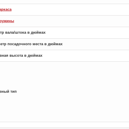
аркаса
пружины
етр вала/штока в дюймах
аметр посадочного места в дюймах
новная высота в дюймах
вный тип