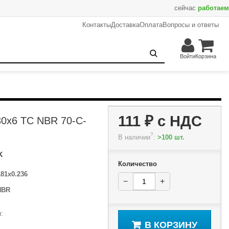
сейчас
работаем
Контакты
Доставка
Оплата
Вопросы и ответы
111 ₽
−
+
В корзину
Войти
Корзина
111 ₽
с НДС
30x6 TC NBR 70-C-
?
В наличии
:
>100 шт.
K
Количество
181x0.236
−
+
NBR
:
В КОРЗИНУ