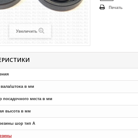
Печать
Увеличить
ЕРИСТИКИ
ения
р вала/штока в мм
тр посадочного места в мм
ная высота в мм
резины шор тип A
езины