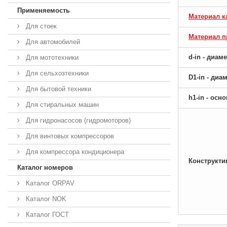
Применяемость
Материал к
Для стоек
Материал 
Для автомобилей
d-in - диам
Для мототехники
Для сельхозтехники
D1-in - ди
Для бытовой техники
h1-in - ос
Для стиральных машин
Для гидронасосов (гидромоторов)
Для винтовых компрессоров
Для компрессора кондиционера
Конструкти
Каталог номеров
Каталог ORPAV
Каталог NOK
Каталог ГОСТ