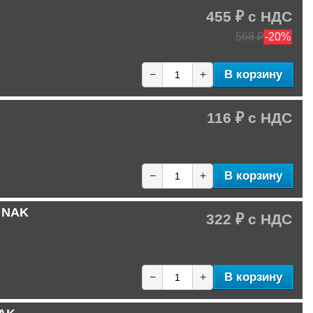
455 ₽
568 ₽
-20%
В корзину
−
+
116 ₽
В корзину
−
+
C NAK
322 ₽
В корзину
−
+