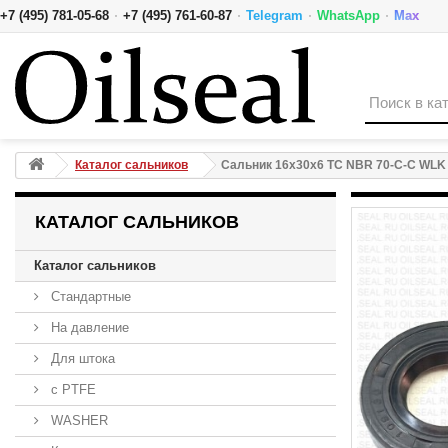
·
·
·
·
+7 (495) 781-05-68
+7 (495) 761-60-87
Telegram
WhatsApp
Max
Сальник 16x30x6 TC NBR 70-C-C WLK
Каталог сальников
Сальник 16x30x6 TC NBR 70-C-C WLK
КАТАЛОГ САЛЬНИКОВ
Каталог сальников
Стандартные
На давление
Для штока
с PTFE
WASHER