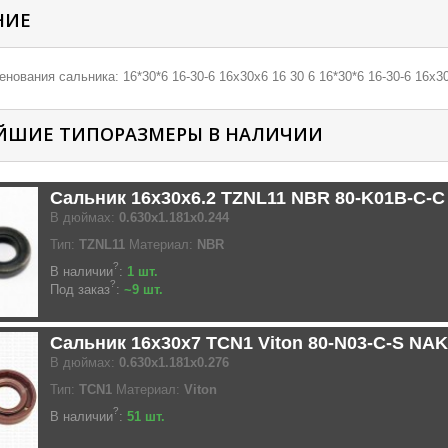
НИЕ
нования сальника: 16*30*6 16-30-6 16х30х6 16 30 6 16*30*6 16-30-6 16х30
ЙШИЕ ТИПОРАЗМЕРЫ В НАЛИЧИИ
Сальник 16x30x6.2 TZNL11 NBR 80-K01B-C-
В дюймах:
0.630x1.181x0.244
Тип:
TZNL11
Материал:
NBR
?
В наличии
:
1 шт.
?
Под заказ
:
~9 шт.
Сальник 16x30x7 TCN1 Viton 80-N03-C-S NAK
В дюймах:
0.630x1.181x0.276
Тип:
TCN1
Материал:
Viton
?
В наличии
:
51 шт.