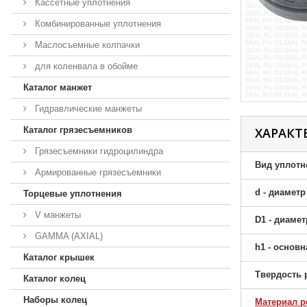
Кассетные уплотнения
Комбинированные уплотнения
Маслосъемные колпачки
для коленвала в обойме
Каталог манжет
Гидравлические манжеты
Каталог грязесъемников
ХАРАКТ
Грязесъемники гидроцилиндра
Вид уплотн
Армированные грязесъемники
d - диамет
Торцевые уплотнения
V манжеты
D1 - диаме
GAMMA (AXIAL)
h1 - основ
Каталог крышек
Твердость 
Каталог колец
Наборы колец
Материал р