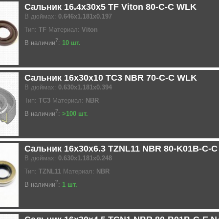
Сальник 16.4x30x5 TF Viton 80-C-C WLK
В дюймах:
0.646x1.181x0.197
Тип:
TF
Материал:
Viton
?
В наличии
:
10 шт.
Сальник 16x30x10 TC3 NBR 70-C-C WLK
В дюймах:
0.630x1.181x0.394
Тип:
TC3
Материал:
NBR
?
В наличии
:
>100 шт.
Сальник 16x30x6.3 TZNL11 NBR 80-K01B-C-
В дюймах:
0.630x1.181x0.248
Тип:
TZNL11
Материал:
NBR
?
В наличии
:
1 шт.