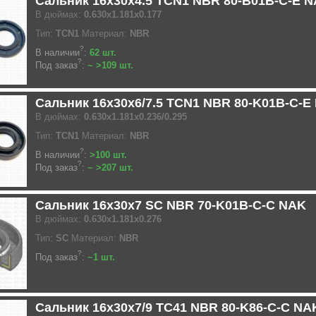
Сальник 16x30x4.5 TCN1 NBR 80-B01B-C-E 
В дюймах:
0.630x1.181x0.177
Тип:
TCN1
Материал:
NBR
?
В наличии
:
62 шт.
?
Под заказ
:
~ >109 шт.
Сальник 16x30x6/7.5 TCN1 NBR 80-K01B-C-E
В дюймах:
0.630x1.181x0.236/0.295
Тип:
TCN1
Материал:
NBR
?
В наличии
:
>100 шт.
?
Под заказ
:
~ >207 шт.
Сальник 16x30x7 SC NBR 70-K01B-C-C NAK
В дюймах:
0.630x1.181x0.276
Тип:
SC
Материал:
NBR
?
Под заказ
:
~1 шт.
Сальник 16x30x7/9 TC41 NBR 80-K86-C-C NA