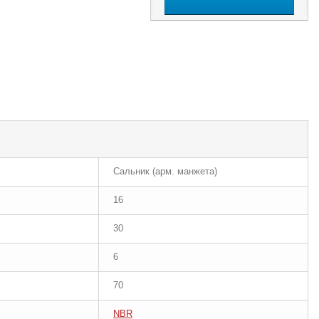
Сальник (арм. манжета)
16
30
6
70
NBR