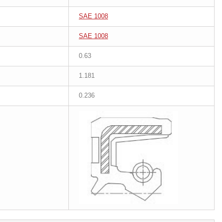
SAE 1008
SAE 1008
0.63
1.181
0.236