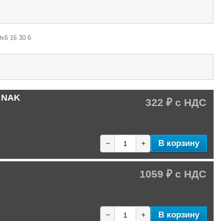
х6 16 30 6
C NAK
322 ₽
В корзину
−
+
1059 ₽
В корзину
−
+