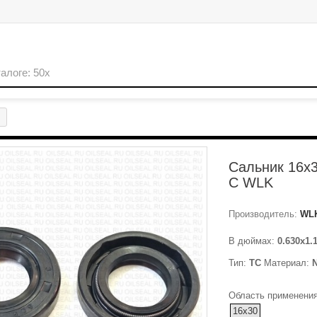
Сальник 16x
C WLK
Производитель:
WL
В дюймах:
0.630x1.
Тип:
TC
Материал:
Область применения
16x30