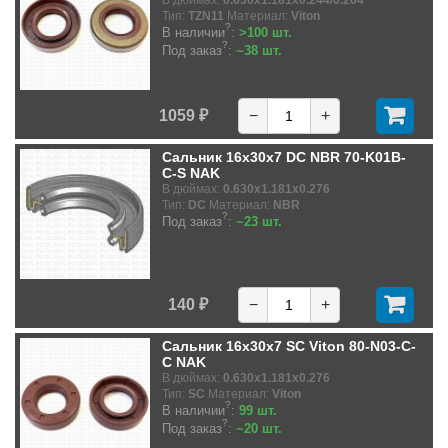
В дюймах:
0.630x1.181x0.244/0.264
Тип:
TZN11
Материал:
Viton
?
В наличии
:
>100 шт.
?
Под заказ
:
~38 шт.
1059 ₽
−
+
Сальник 16x30x7 DC NBR 70-K01B-
C-S NAK
В дюймах:
0.630x1.181x0.276
Тип:
DC
Материал:
NBR
?
Под заказ
:
~23 шт.
140 ₽
−
+
Сальник 16x30x7 SC Viton 80-N03-C-
C NAK
В дюймах:
0.630x1.181x0.276
Тип:
SC
Материал:
Viton
?
В наличии
:
99 шт.
?
Под заказ
:
~20 шт.