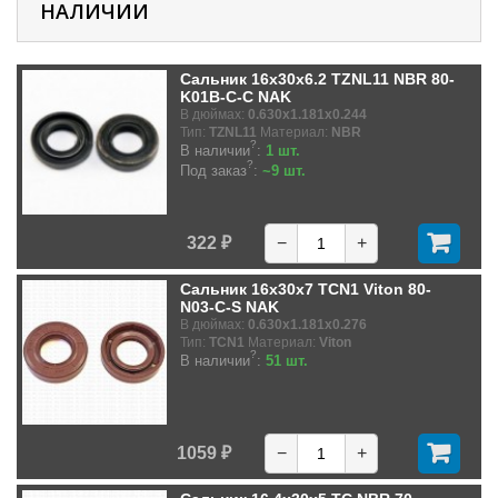
НАЛИЧИИ
Сальник 16x30x6.2 TZNL11 NBR 80-
K01B-C-C NAK
В дюймах:
0.630x1.181x0.244
Тип:
TZNL11
Материал:
NBR
?
В наличии
:
1 шт.
?
Под заказ
:
~9 шт.
322 ₽
−
+
Сальник 16x30x7 TCN1 Viton 80-
N03-C-S NAK
В дюймах:
0.630x1.181x0.276
Тип:
TCN1
Материал:
Viton
?
В наличии
:
51 шт.
1059 ₽
−
+