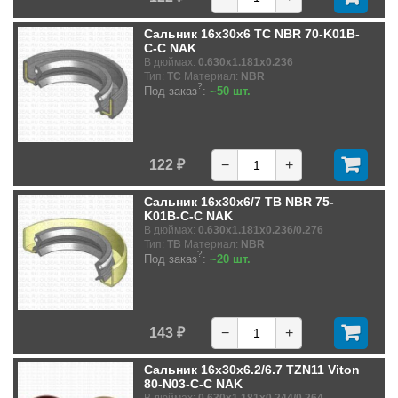
Сальник 16x30x6 TC NBR 70-K01B-
C-C NAK
В дюймах:
0.630x1.181x0.236
Тип:
TC
Материал:
NBR
?
Под заказ
:
~50 шт.
122 ₽
−
+
Сальник 16x30x6/7 TB NBR 75-
K01B-C-C NAK
В дюймах:
0.630x1.181x0.236/0.276
Тип:
TB
Материал:
NBR
?
Под заказ
:
~20 шт.
143 ₽
−
+
Сальник 16x30x6.2/6.7 TZN11 Viton
80-N03-C-C NAK