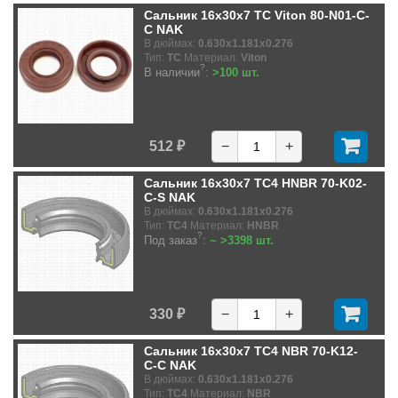
Сальник 16x30x7 TC Viton 80-N01-C-
C NAK
В дюймах:
0.630x1.181x0.276
Тип:
TC
Материал:
Viton
?
В наличии
:
>100 шт.
512 ₽
−
+
Сальник 16x30x7 TC4 HNBR 70-K02-
C-S NAK
В дюймах:
0.630x1.181x0.276
Тип:
TC4
Материал:
HNBR
?
Под заказ
:
~ >3398 шт.
330 ₽
−
+
Сальник 16x30x7 TC4 NBR 70-K12-
C-C NAK
В дюймах:
0.630x1.181x0.276
Тип:
TC4
Материал:
NBR