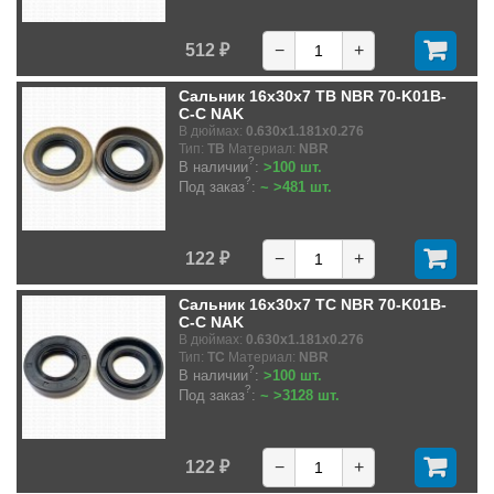
512 ₽
−
+
Сальник 16x30x7 TB NBR 70-K01B-
C-C NAK
В дюймах:
0.630x1.181x0.276
Тип:
TB
Материал:
NBR
?
В наличии
:
>100 шт.
?
Под заказ
:
~ >481 шт.
122 ₽
−
+
Сальник 16x30x7 TC NBR 70-K01B-
C-C NAK
В дюймах:
0.630x1.181x0.276
Тип:
TC
Материал:
NBR
?
В наличии
:
>100 шт.
?
Под заказ
:
~ >3128 шт.
122 ₽
−
+