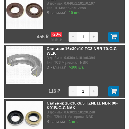
В дюймах:
0.646x1.181x0.197
Тип:
TF
Материал:
Viton
?
В наличии
:
10 шт.
-20%
455 ₽
−
+
568 ₽
Сальник 16x30x10 TC3 NBR 70-C-C
WLK
В дюймах:
0.630x1.181x0.394
Тип:
TC3
Материал:
NBR
?
В наличии
:
>100 шт.
116 ₽
−
+
Сальник 16x30x6.3 TZNL11 NBR 80-
K01B-C-C NAK
В дюймах:
0.630x1.181x0.248
Тип:
TZNL11
Материал:
NBR
?
В наличии
:
1 шт.