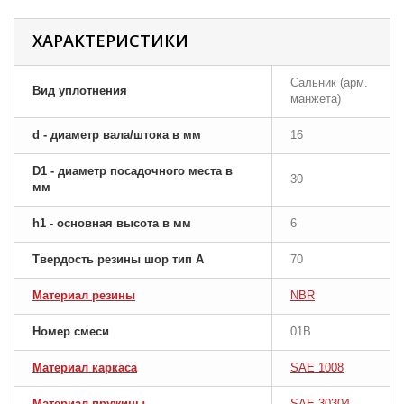
ХАРАКТЕРИСТИКИ
Сальник (арм.
Вид уплотнения
манжета)
d - диаметр вала/штока в мм
16
D1 - диаметр посадочного места в
30
мм
h1 - основная высота в мм
6
Твердость резины шор тип A
70
Материал резины
NBR
Номер смеси
01B
Материал каркаса
SAE 1008
Материал пружины
SAE 30304