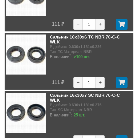
111 ₽
−
+
Сальник 16x30x6 TC NBR 70-C-C
WLK
В дюймах:
0.630x1.181x0.236
Тип:
TC
Материал:
NBR
?
В наличии
:
>100 шт.
111 ₽
−
+
Сальник 16x30x7 SC NBR 70-C-C
WLK
В дюймах:
0.630x1.181x0.276
Тип:
SC
Материал:
NBR
?
В наличии
:
25 шт.