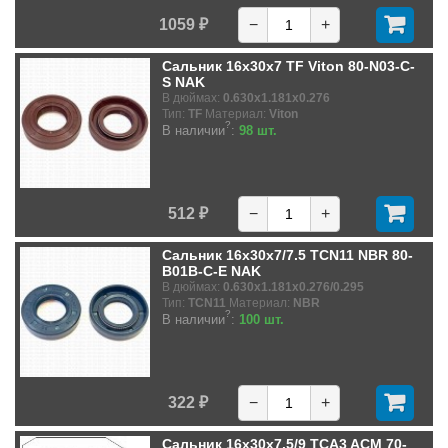
1059 ₽
−
+
Сальник 16x30x7 TF Viton 80-N03-C-
S NAK
В дюймах:
0.630x1.181x0.276
Тип:
TF
Материал:
Viton
?
В наличии
:
98 шт.
512 ₽
−
+
Сальник 16x30x7/7.5 TCN11 NBR 80-
B01B-C-E NAK
В дюймах:
0.630x1.181x0.276/0.295
Тип:
TCN11
Материал:
NBR
?
В наличии
:
100 шт.
322 ₽
−
+
Сальник 16x30x7.5/9 TCA3 ACM 70-