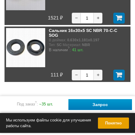
1521 ₽
−
+
Сальник 16x30x5 SC NBR 70-C-C
SOG
В дюймах:
0.630x1.181x0.197
Тип:
SC
Материал:
NBR
?
В наличии
:
41 шт.
111 ₽
−
+
?
Под заказ
:
~35 шт.
Запрос
Мы используем файлы cookie для улучшения
Понятно
работы сайта.