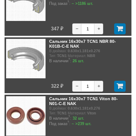
?
Под заказ
:
~ >1186 шт.
347 ₽
−
+
Сальник 16x30x7 TCN1 NBR 80-
K01B-C-E NAK
В дюймах:
0.630x1.181x0.276
Тип:
TCN1
Материал:
NBR
?
В наличии
:
26 шт.
322 ₽
−
+
Сальник 16x30x7 TCN1 Viton 80-
N01-C-E NAK
В дюймах:
0.630x1.181x0.276
Тип:
TCN1
Материал:
Viton
?
В наличии
:
32 шт.
?
Под заказ
:
~ >239 шт.