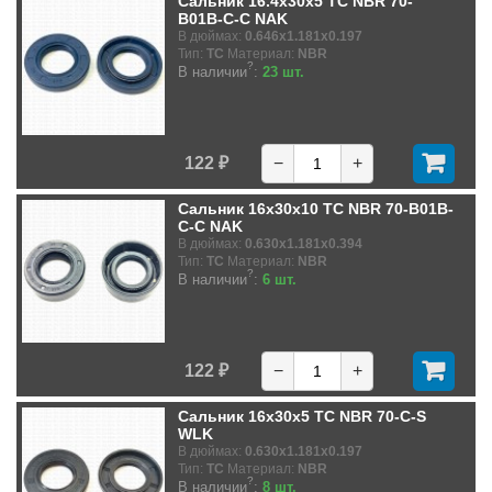
Сальник 16.4x30x5 TC NBR 70-
B01B-C-C NAK
В дюймах:
0.646x1.181x0.197
Тип:
TC
Материал:
NBR
?
В наличии
:
23 шт.
122 ₽
−
+
Сальник 16x30x10 TC NBR 70-B01B-
C-C NAK
В дюймах:
0.630x1.181x0.394
Тип:
TC
Материал:
NBR
?
В наличии
:
6 шт.
122 ₽
−
+
Сальник 16x30x5 TC NBR 70-C-S
WLK
В дюймах:
0.630x1.181x0.197
Тип:
TC
Материал:
NBR
?
В наличии
:
8 шт.