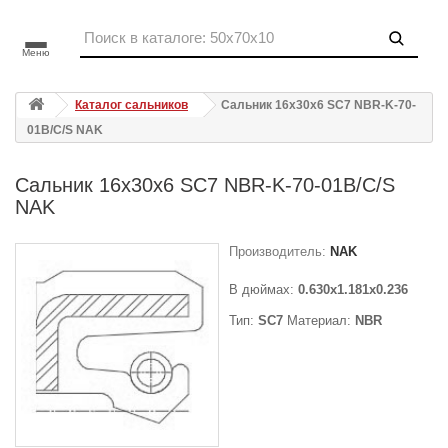
Меню
Каталог сальников
Сальник 16x30x6 SC7 NBR-K-70-
01B/C/S NAK
Сальник 16x30x6 SC7 NBR-K-70-01B/C/S
NAK
Производитель:
NAK
В дюймах:
0.630x1.181x0.236
Тип:
SC7
Материал:
NBR