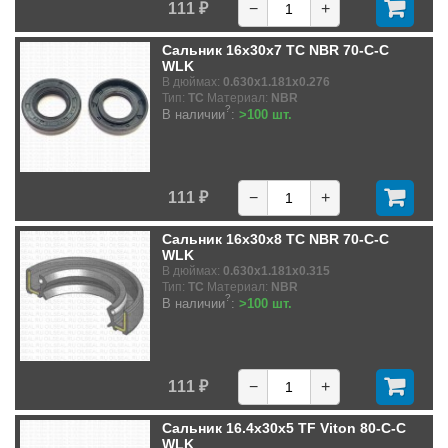
111 ₽
−
+
Сальник 16x30x7 TC NBR 70-C-C
WLK
В дюймах:
0.630x1.181x0.276
Тип:
TC
Материал:
NBR
?
В наличии
:
>100 шт.
111 ₽
−
+
Сальник 16x30x8 TC NBR 70-C-C
WLK
В дюймах:
0.630x1.181x0.315
Тип:
TC
Материал:
NBR
?
В наличии
:
>100 шт.
111 ₽
−
+
Сальник 16.4x30x5 TF Viton 80-C-C
WLK