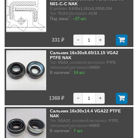
N01-C-C NAK
В дюймах:
0.630x1.181x0.295/0.354
Тип:
TCA3
Материал:
ACM
?
Под заказ
:
~27 шт.
331 ₽
−
+
Сальник 16x30x8.65/13.15 VGA2
PTFE NAK
Тип:
VGA2
, основной материал:
PTFE
,
связующий материал
HNBR
?
В наличии
:
14 шт.
1368 ₽
−
+
Сальник 16x30x14.4 VGA22 PTFE
NAK
Тип:
VGA22
, основной материал:
PTFE
,
связующий материал
HNBR
?
В наличии
:
7 шт.