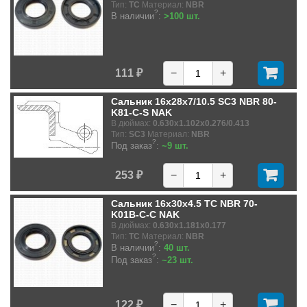
Тип:
TC
Материал:
NBR
?
В наличии
:
>100 шт.
111 ₽
−
+
Сальник 16x28x7/10.5 SC3 NBR 80-
K81-C-S NAK
В дюймах:
0.630x1.102x0.276/0.413
Тип:
SC3
Материал:
NBR
?
Под заказ
:
~9 шт.
253 ₽
−
+
Сальник 16x30x4.5 TC NBR 70-
K01B-C-C NAK
В дюймах:
0.630x1.181x0.177
Тип:
TC
Материал:
NBR
?
В наличии
:
40 шт.
?
Под заказ
:
~23 шт.
122 ₽
−
+