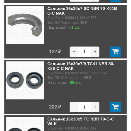
Сальник 16x30x7 SC NBR 70-K01B-
C-C NAK
В дюймах:
0.630x1.181x0.276
Тип:
SC
Материал:
NBR
?
Под заказ
:
~1 шт.
122 ₽
−
+
Сальник 16x30x7/9 TC41 NBR 80-
K86-C-C NAK
В дюймах:
0.630x1.181x0.276/0.354
Тип:
TC41
Материал:
NBR
?
В наличии
:
99 шт.
222 ₽
−
+
Сальник 16x30x5 TC NBR 70-C-C
WLK
В дюймах:
0.630x1.181x0.197