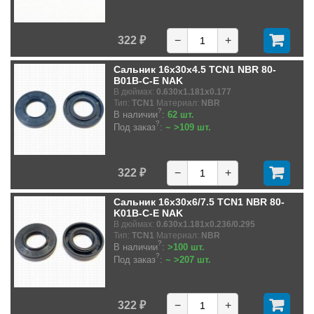
322 ₽
−
+
Сальник 16x30x4.5 TCN1 NBR 80-
B01B-C-E NAK
В дюймах:
0.630x1.181x0.177
Тип:
TCN1
Материал:
NBR
?
В наличии
:
62 шт.
?
Под заказ
:
~ >109 шт.
322 ₽
−
+
Сальник 16x30x6/7.5 TCN1 NBR 80-
K01B-C-E NAK
В дюймах:
0.630x1.181x0.236/0.295
Тип:
TCN1
Материал:
NBR
?
В наличии
:
>100 шт.
?
Под заказ
:
~ >207 шт.
322 ₽
−
+