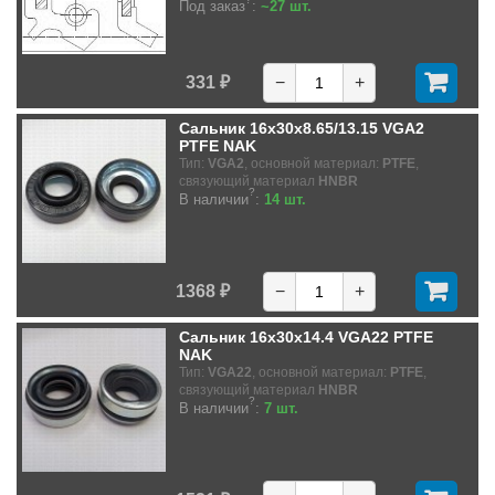
Под заказ
:
~27 шт.
331 ₽
−
+
Сальник 16x30x8.65/13.15 VGA2
PTFE NAK
Тип:
VGA2
, основной материал:
PTFE
,
связующий материал
HNBR
?
В наличии
:
14 шт.
1368 ₽
−
+
Сальник 16x30x14.4 VGA22 PTFE
NAK
Тип:
VGA22
, основной материал:
PTFE
,
связующий материал
HNBR
?
В наличии
:
7 шт.