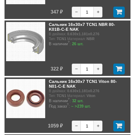
347 ₽
−
+
Сальник 16x30x7 TCN1 NBR 80-
K01B-C-E NAK
В дюймах:
0.630x1.181x0.276
Тип:
TCN1
Материал:
NBR
?
В наличии
:
26 шт.
322 ₽
−
+
Сальник 16x30x7 TCN1 Viton 80-
N01-C-E NAK
В дюймах:
0.630x1.181x0.276
Тип:
TCN1
Материал:
Viton
?
В наличии
:
32 шт.
?
Под заказ
:
~ >239 шт.
1059 ₽
−
+