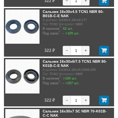
322 ₽
−
+
Сальник 16x30x4.5 TCN1 NBR 80-
B01B-C-E NAK
В дюймах:
0.630x1.181x0.177
Тип:
TCN1
Материал:
NBR
?
В наличии
:
62 шт.
?
Под заказ
:
~ >109 шт.
322 ₽
−
+
Сальник 16x30x6/7.5 TCN1 NBR 80-
K01B-C-E NAK
В дюймах:
0.630x1.181x0.236/0.295
Тип:
TCN1
Материал:
NBR
?
В наличии
:
>100 шт.
?
Под заказ
:
~ >207 шт.
322 ₽
−
+
Сальник 16x30x7 SC NBR 70-K01B-
C-C NAK