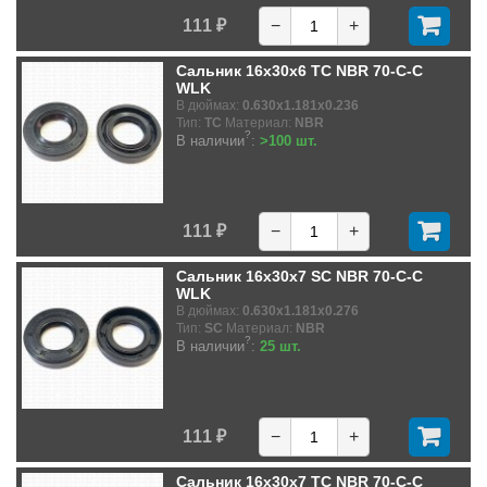
111 ₽
−
+
Сальник 16x30x6 TC NBR 70-C-C
WLK
В дюймах:
0.630x1.181x0.236
Тип:
TC
Материал:
NBR
?
В наличии
:
>100 шт.
111 ₽
−
+
Сальник 16x30x7 SC NBR 70-C-C
WLK
В дюймах:
0.630x1.181x0.276
Тип:
SC
Материал:
NBR
?
В наличии
:
25 шт.
111 ₽
−
+
Сальник 16x30x7 TC NBR 70-C-C