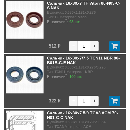
Сальник 16x30x7 TF Viton 80-N03-C-
S NAK
В дюймах:
0.630x1.181x0.276
Тип:
TF
Материал:
Viton
?
В наличии
:
98 шт.
512 ₽
−
+
Сальник 16x30x7/7.5 TCN11 NBR 80-
B01B-C-E NAK
В дюймах:
0.630x1.181x0.276/0.295
Тип:
TCN11
Материал:
NBR
?
В наличии
:
100 шт.
322 ₽
−
+
Сальник 16x30x7.5/9 TCA3 ACM 70-
N01-C-C NAK
В дюймах:
0.630x1.181x0.295/0.354
Тип:
TCA3
Материал:
ACM
?