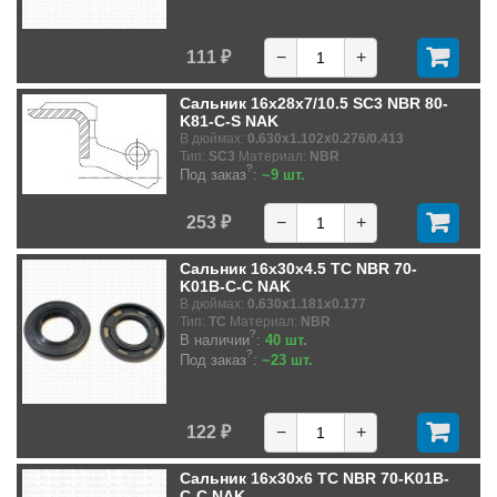
111 ₽
−
+
Сальник 16x28x7/10.5 SC3 NBR 80-
K81-C-S NAK
В дюймах:
0.630x1.102x0.276/0.413
Тип:
SC3
Материал:
NBR
?
Под заказ
:
~9 шт.
253 ₽
−
+
Сальник 16x30x4.5 TC NBR 70-
K01B-C-C NAK
В дюймах:
0.630x1.181x0.177
Тип:
TC
Материал:
NBR
?
В наличии
:
40 шт.
?
Под заказ
:
~23 шт.
122 ₽
−
+
Сальник 16x30x6 TC NBR 70-K01B-
C-C NAK