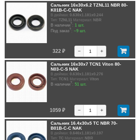
Сальник 16x30x6.2 TZNL11 NBR 80-
K01B-C-C NAK
В дюймах:
0.630x1.181x0.244
Тип:
TZNL11
Материал:
NBR
?
В наличии
:
1 шт.
?
Под заказ
:
~9 шт.
322 ₽
−
+
Сальник 16x30x7 TCN1 Viton 80-
N03-C-S NAK
В дюймах:
0.630x1.181x0.276
Тип:
TCN1
Материал:
Viton
?
В наличии
:
51 шт.
1059 ₽
−
+
Сальник 16.4x30x5 TC NBR 70-
B01B-C-C NAK
В дюймах:
0.646x1.181x0.197
Тип:
TC
Материал:
NBR