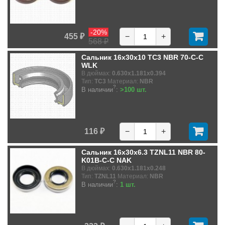
-20%
455 ₽
−
+
568 ₽
Сальник 16x30x10 TC3 NBR 70-C-C
WLK
В дюймах:
0.630x1.181x0.394
Тип:
TC3
Материал:
NBR
?
В наличии
:
>100 шт.
116 ₽
−
+
Сальник 16x30x6.3 TZNL11 NBR 80-
K01B-C-C NAK
В дюймах:
0.630x1.181x0.248
Тип:
TZNL11
Материал:
NBR
?
В наличии
:
1 шт.