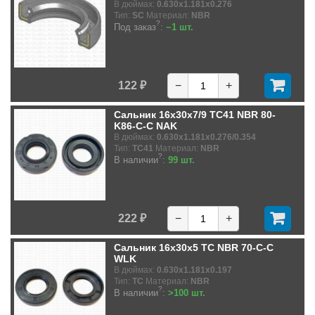
В дюймах:
0.630x1.181x0.276
Тип:
SC
Материал:
NBR
?
Под заказ
:
~1 шт.
122 ₽
−
+
Сальник 16x30x7/9 TC41 NBR 80-
K86-C-C NAK
В дюймах:
0.630x1.181x0.276/0.354
Тип:
TC41
Материал:
NBR
?
В наличии
:
99 шт.
222 ₽
−
+
Сальник 16x30x5 TC NBR 70-C-C
WLK
В дюймах:
0.630x1.181x0.197
Тип:
TC
Материал:
NBR
?
В наличии
:
>100 шт.