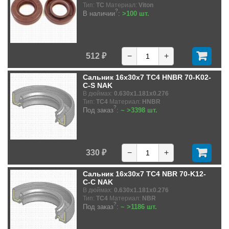
Тип:
TC
Материал:
Viton
?
В наличии
:
>100 шт.
512 ₽
−
+
Сальник 16x30x7 TC4 HNBR 70-K02-
C-S NAK
В дюймах:
0.630x1.181x0.276
Тип:
TC4
Материал:
HNBR
?
Под заказ
:
~ >3398 шт.
330 ₽
−
+
Сальник 16x30x7 TC4 NBR 70-K12-
C-C NAK
В дюймах:
0.630x1.181x0.276
Тип:
TC4
Материал:
NBR
?
Под заказ
:
~ >1186 шт.