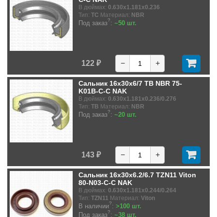
В дюймах:
0.630x1.181x0.236
Тип:
TC
Материал:
NBR
?
Под заказ
:
~50 шт.
122 ₽
−
+
Сальник 16x30x6/7 TB NBR 75-
K01B-C-C NAK
В дюймах:
0.630x1.181x0.236/0.276
Тип:
TB
Материал:
NBR
?
Под заказ
:
~20 шт.
143 ₽
−
+
Сальник 16x30x6.2/6.7 TZN11 Viton
80-N03-C-C NAK
В дюймах:
0.630x1.181x0.244/0.264
Тип:
TZN11
Материал:
Viton
?
В наличии
:
>100 шт.
?
Под заказ
:
~38 шт.