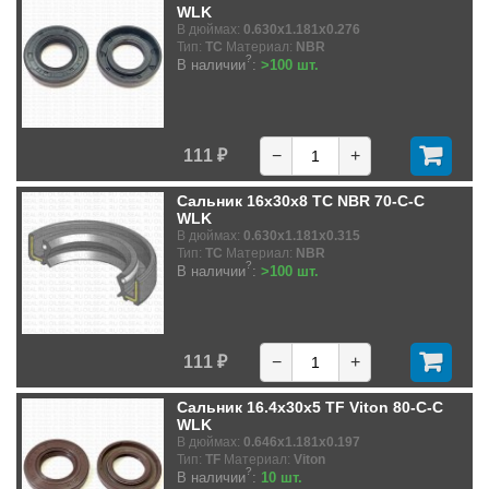
WLK
В дюймах:
0.630x1.181x0.276
Тип:
TC
Материал:
NBR
?
В наличии
:
>100 шт.
111 ₽
−
+
Сальник 16x30x8 TC NBR 70-C-C
WLK
В дюймах:
0.630x1.181x0.315
Тип:
TC
Материал:
NBR
?
В наличии
:
>100 шт.
111 ₽
−
+
Сальник 16.4x30x5 TF Viton 80-C-C
WLK
В дюймах:
0.646x1.181x0.197
Тип:
TF
Материал:
Viton
?
В наличии
:
10 шт.