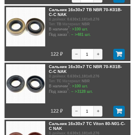
Сальник 16x30x7 TB NBR 70-K01B-
C-C NAK
В дюймах:
0.630x1.181x0.276
Тип:
TB
Материал:
NBR
?
В наличии
:
>100 шт.
?
Под заказ
:
~ >481 шт.
122 ₽
−
+
Сальник 16x30x7 TC NBR 70-K01B-
C-C NAK
В дюймах:
0.630x1.181x0.276
Тип:
TC
Материал:
NBR
?
В наличии
:
>100 шт.
?
Под заказ
:
~ >3128 шт.
122 ₽
−
+
Сальник 16x30x7 TC Viton 80-N01-C-
C NAK
В дюймах:
0.630x1.181x0.276