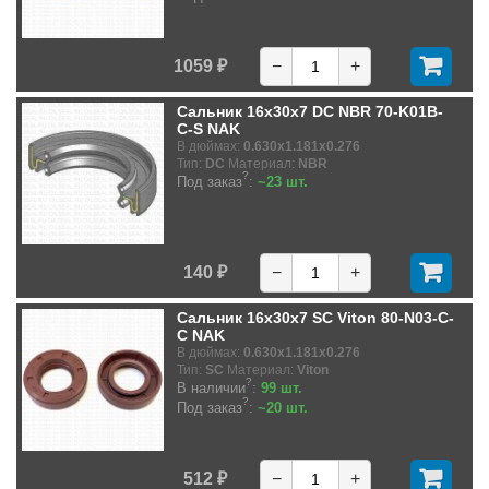
1059 ₽
−
+
Сальник 16x30x7 DC NBR 70-K01B-
C-S NAK
В дюймах:
0.630x1.181x0.276
Тип:
DC
Материал:
NBR
?
Под заказ
:
~23 шт.
140 ₽
−
+
Сальник 16x30x7 SC Viton 80-N03-C-
C NAK
В дюймах:
0.630x1.181x0.276
Тип:
SC
Материал:
Viton
?
В наличии
:
99 шт.
?
Под заказ
:
~20 шт.
512 ₽
−
+