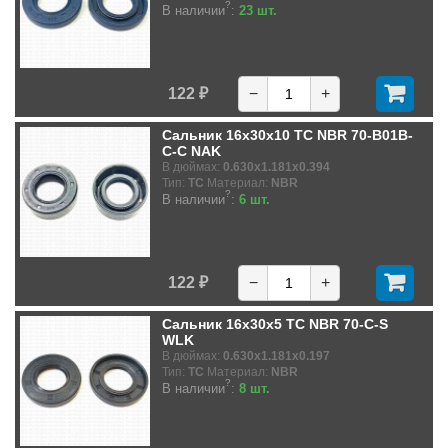
?
В наличии
:
23 шт.
122 ₽
−
+
Сальник 16x30x10 TC NBR 70-B01B-
C-C NAK
В дюймах:
0.630x1.181x0.394
Тип:
TC
Материал:
NBR
?
В наличии
:
6 шт.
122 ₽
−
+
Сальник 16x30x5 TC NBR 70-C-S
WLK
В дюймах:
0.630x1.181x0.197
Тип:
TC
Материал:
NBR
?
В наличии
:
8 шт.