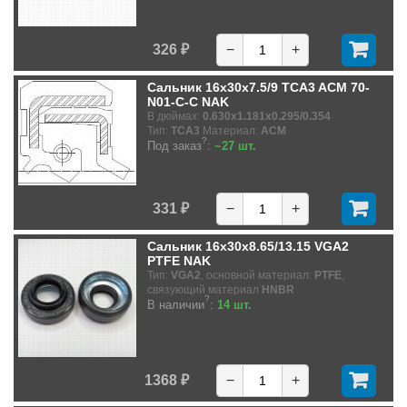
326 ₽
−
+
Сальник 16x30x7.5/9 TCA3 ACM 70-
N01-C-C NAK
В дюймах:
0.630x1.181x0.295/0.354
Тип:
TCA3
Материал:
ACM
?
Под заказ
:
~27 шт.
331 ₽
−
+
Сальник 16x30x8.65/13.15 VGA2
PTFE NAK
Тип:
VGA2
, основной материал:
PTFE
,
связующий материал
HNBR
?
В наличии
:
14 шт.
1368 ₽
−
+