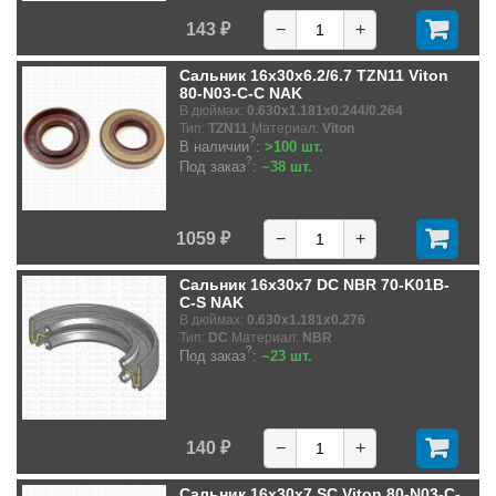
143 ₽
−
+
Сальник 16x30x6.2/6.7 TZN11 Viton
80-N03-C-C NAK
В дюймах:
0.630x1.181x0.244/0.264
Тип:
TZN11
Материал:
Viton
?
В наличии
:
>100 шт.
?
Под заказ
:
~38 шт.
1059 ₽
−
+
Сальник 16x30x7 DC NBR 70-K01B-
C-S NAK
В дюймах:
0.630x1.181x0.276
Тип:
DC
Материал:
NBR
?
Под заказ
:
~23 шт.
140 ₽
−
+
Сальник 16x30x7 SC Viton 80-N03-C-