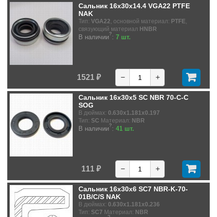
Сальник 16x30x14.4 VGA22 PTFE
NAK
Тип:
VGA22
, основной материал:
PTFE
,
связующий материал
HNBR
?
В наличии
:
7 шт.
1521 ₽
−
+
Сальник 16x30x5 SC NBR 70-C-C
SOG
В дюймах:
0.630x1.181x0.197
Тип:
SC
Материал:
NBR
?
В наличии
:
41 шт.
111 ₽
−
+
Сальник 16x30x6 SC7 NBR-K-70-
01B/C/S NAK
В дюймах:
0.630x1.181x0.236
Тип:
SC7
Материал:
NBR
?