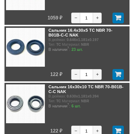
1059 ₽
−
+
Сальник 16.4x30x5 TC NBR 70-
B01B-C-C NAK
В дюймах:
0.646x1.181x0.197
Тип:
TC
Материал:
NBR
?
В наличии
:
23 шт.
122 ₽
−
+
Сальник 16x30x10 TC NBR 70-B01B-
C-C NAK
В дюймах:
0.630x1.181x0.394
Тип:
TC
Материал:
NBR
?
В наличии
:
6 шт.
122 ₽
−
+