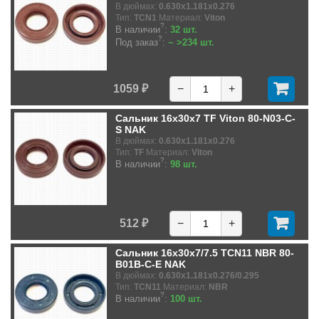
В дюймах:
0.630x1.181x0.276
Тип:
TCN1
Материал:
Viton
?
В наличии
:
32 шт.
?
Под заказ
:
~ >234 шт.
1059 ₽
−
+
Сальник 16x30x7 TF Viton 80-N03-C-
S NAK
В дюймах:
0.630x1.181x0.276
Тип:
TF
Материал:
Viton
?
В наличии
:
98 шт.
512 ₽
−
+
Сальник 16x30x7/7.5 TCN11 NBR 80-
B01B-C-E NAK
В дюймах:
0.630x1.181x0.276/0.295
Тип:
TCN11
Материал:
NBR
?
В наличии
:
100 шт.