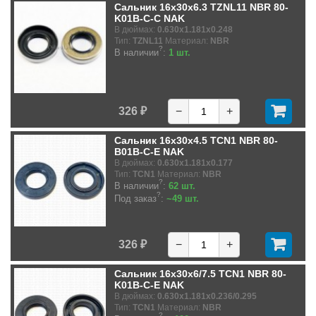
Сальник 16x30x6.3 TZNL11 NBR 80-
K01B-C-C NAK
В дюймах:
0.630x1.181x0.248
Тип:
TZNL11
Материал:
NBR
?
В наличии
:
1 шт.
326 ₽
−
+
Сальник 16x30x4.5 TCN1 NBR 80-
B01B-C-E NAK
В дюймах:
0.630x1.181x0.177
Тип:
TCN1
Материал:
NBR
?
В наличии
:
62 шт.
?
Под заказ
:
~49 шт.
326 ₽
−
+
Сальник 16x30x6/7.5 TCN1 NBR 80-
K01B-C-E NAK
В дюймах:
0.630x1.181x0.236/0.295
Тип:
TCN1
Материал:
NBR
?