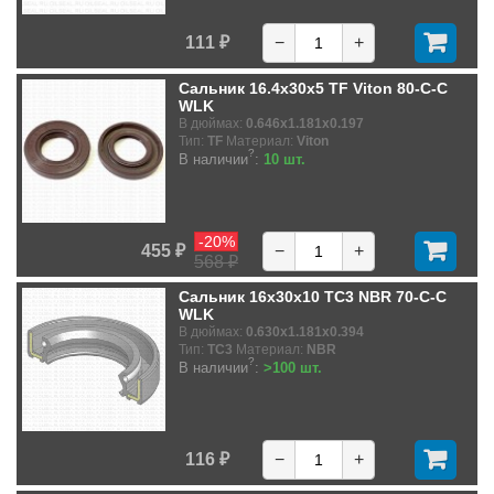
111 ₽
−
+
Сальник 16.4x30x5 TF Viton 80-C-C
WLK
В дюймах:
0.646x1.181x0.197
Тип:
TF
Материал:
Viton
?
В наличии
:
10 шт.
-20%
455 ₽
−
+
568 ₽
Сальник 16x30x10 TC3 NBR 70-C-C
WLK
В дюймах:
0.630x1.181x0.394
Тип:
TC3
Материал:
NBR
?
В наличии
:
>100 шт.
116 ₽
−
+