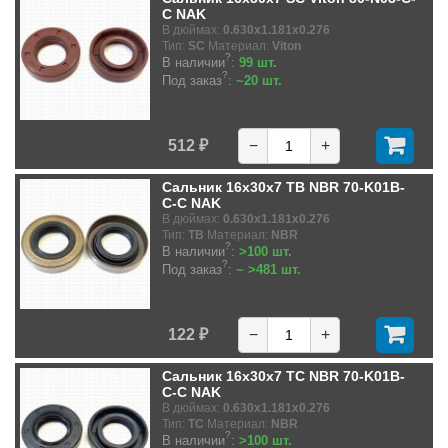
C NAK
В дюймах:
0.630x1.181x0.276
Тип:
SC
Материал:
Viton
?
В наличии
:
99 шт.
?
Под заказ
:
~20 шт.
512 ₽
−
+
Сальник 16x30x7 TB NBR 70-K01B-
C-C NAK
В дюймах:
0.630x1.181x0.276
Тип:
TB
Материал:
NBR
?
В наличии
:
>100 шт.
?
Под заказ
:
~ >481 шт.
122 ₽
−
+
Сальник 16x30x7 TC NBR 70-K01B-
C-C NAK
В дюймах:
0.630x1.181x0.276
Тип:
TC
Материал:
NBR
?
В наличии
:
>100 шт.