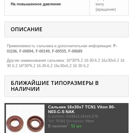
На повышенное давление
валу
(вращение)
ОПИСАНИЕ
Применяемость сальника и дополнительная информация:
F-
01106, F-00894, F-00149, F-00555, F-00689
Другие наименования сальника: 16*30*6.2 16-30-6.2 16х30х6.2 16
30 6.2 16*30*6,2 16-30-6,2 16х30х6,2 16 30 6,2
БЛИЖАЙШИЕ ТИПОРАЗМЕРЫ В
НАЛИЧИИ
Сальник 16x30x7 TCN1 Viton 80-
N03-C-S NAK
В дюймах:
0.630x1.181x0.276
Тип:
TCN1
Материал:
Viton
?
В наличии
:
51 шт.