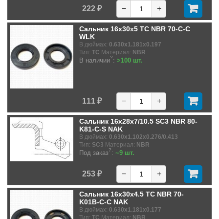
222 ₽
−
+
Сальник 16x30x5 TC NBR 70-C-C
WLK
В дюймах:
0.630x1.181x0.197
Тип:
TC
Материал:
NBR
?
В наличии
:
>100 шт.
111 ₽
−
+
Сальник 16x28x7/10.5 SC3 NBR 80-
K81-C-S NAK
В дюймах:
0.630x1.102x0.276/0.413
Тип:
SC3
Материал:
NBR
?
Под заказ
:
~9 шт.
253 ₽
−
+
Сальник 16x30x4.5 TC NBR 70-
K01B-C-C NAK
В дюймах:
0.630x1.181x0.177
Тип:
TC
Материал:
NBR