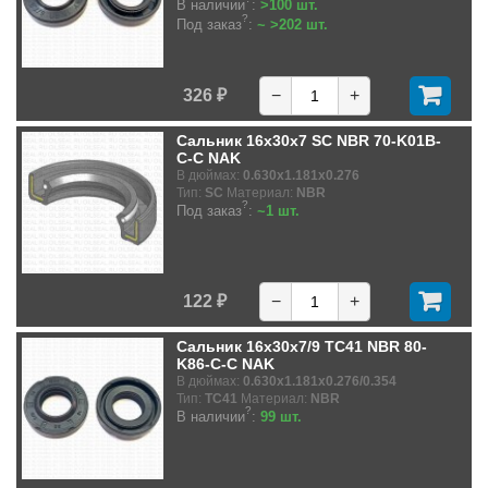
В наличии
:
>100 шт.
?
Под заказ
:
~ >202 шт.
326 ₽
−
+
Сальник 16x30x7 SC NBR 70-K01B-
C-C NAK
В дюймах:
0.630x1.181x0.276
Тип:
SC
Материал:
NBR
?
Под заказ
:
~1 шт.
122 ₽
−
+
Сальник 16x30x7/9 TC41 NBR 80-
K86-C-C NAK
В дюймах:
0.630x1.181x0.276/0.354
Тип:
TC41
Материал:
NBR
?
В наличии
:
99 шт.