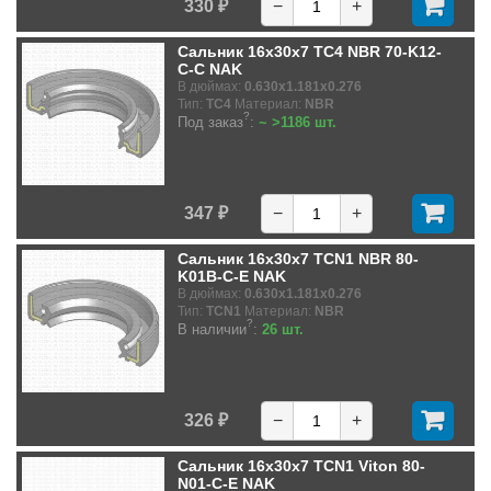
330 ₽
−
+
Сальник 16x30x7 TC4 NBR 70-K12-
C-C NAK
В дюймах:
0.630x1.181x0.276
Тип:
TC4
Материал:
NBR
?
Под заказ
:
~ >1186 шт.
347 ₽
−
+
Сальник 16x30x7 TCN1 NBR 80-
K01B-C-E NAK
В дюймах:
0.630x1.181x0.276
Тип:
TCN1
Материал:
NBR
?
В наличии
:
26 шт.
326 ₽
−
+
Сальник 16x30x7 TCN1 Viton 80-
N01-C-E NAK