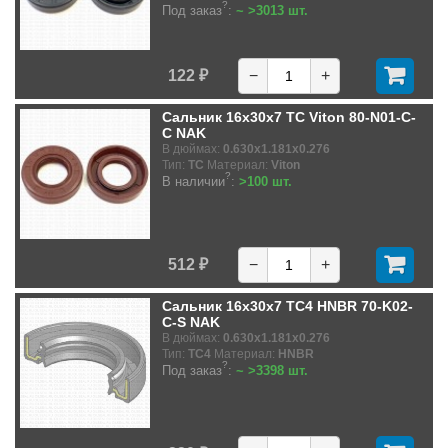
?
Под заказ
:
~ >3013 шт.
122 ₽
−
+
Сальник 16x30x7 TC Viton 80-N01-C-
C NAK
В дюймах:
0.630x1.181x0.276
Тип:
TC
Материал:
Viton
?
В наличии
:
>100 шт.
512 ₽
−
+
Сальник 16x30x7 TC4 HNBR 70-K02-
C-S NAK
В дюймах:
0.630x1.181x0.276
Тип:
TC4
Материал:
HNBR
?
Под заказ
:
~ >3398 шт.