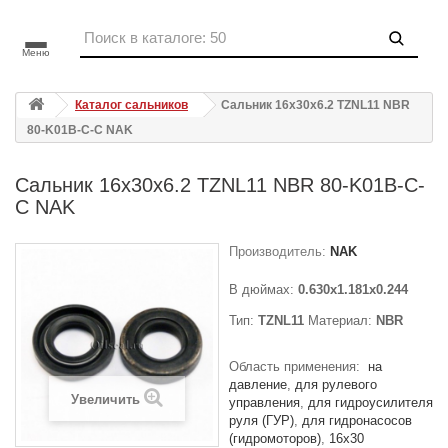
Меню
Каталог сальников
Сальник 16x30x6.2 TZNL11 NBR
80-K01B-C-C NAK
Сальник 16x30x6.2 TZNL11 NBR 80-K01B-C-
C NAK
Производитель:
NAK
В дюймах:
0.630x1.181x0.244
Тип:
TZNL11
Материал:
NBR
Область применения:
на
давление
для рулевого
Увеличить
управления
для гидроусилителя
руля (ГУР)
для гидронасосов
(гидромоторов)
16x30