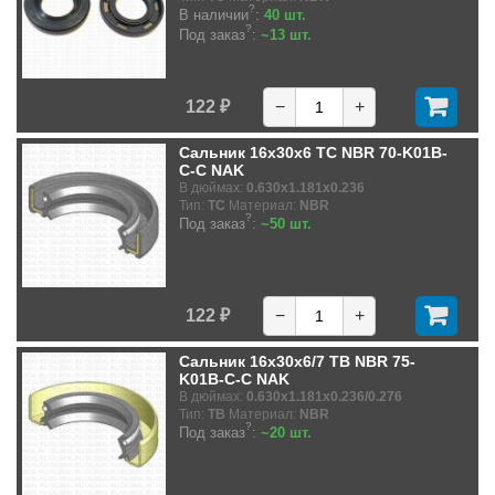
?
В наличии
:
40 шт.
?
Под заказ
:
~13 шт.
122 ₽
−
+
Сальник 16x30x6 TC NBR 70-K01B-
C-C NAK
В дюймах:
0.630x1.181x0.236
Тип:
TC
Материал:
NBR
?
Под заказ
:
~50 шт.
122 ₽
−
+
Сальник 16x30x6/7 TB NBR 75-
K01B-C-C NAK
В дюймах:
0.630x1.181x0.236/0.276
Тип:
TB
Материал:
NBR
?
Под заказ
:
~20 шт.