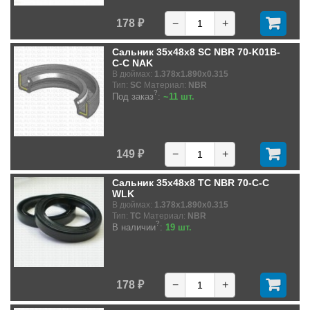
178 ₽
−
+
Сальник 35x48x8 SC NBR 70-K01B-
C-C NAK
В дюймах:
1.378x1.890x0.315
Тип:
SC
Материал:
NBR
?
Под заказ
:
~11 шт.
149 ₽
−
+
Сальник 35x48x8 TC NBR 70-C-C
WLK
В дюймах:
1.378x1.890x0.315
Тип:
TC
Материал:
NBR
?
В наличии
:
19 шт.
178 ₽
−
+