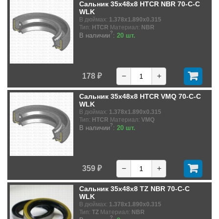
Сальник 35x48x8 HTCR NBR 70-C-C
WLK
В дюймах:
1.378x1.890x0.315
Тип:
HTCR
Материал:
NBR
?
В наличии
:
20 шт.
178 ₽
−
+
Сальник 35x48x8 HTCR VMQ 70-C-C
WLK
В дюймах:
1.378x1.890x0.315
Тип:
HTCR
Материал:
VMQ
?
В наличии
:
20 шт.
359 ₽
−
+
Сальник 35x48x8 TZ NBR 70-C-C
WLK
В дюймах:
1.378x1.890x0.315
Тип:
TZ
Материал:
NBR
?