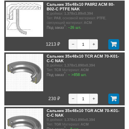
Сальник 35x48x10 PA8R2 ACM 80-
B02-C PTFE NAK
В дюймах:
1.378x1.89x0.394
Тип:
PA8
, основной материал:
PTFE
,
связующий материал:
ACM
?
Под заказ
:
~26 шт.
1213 ₽
−
+
Сальник 35x48x10 TCR ACM 70-K01-
C-C NAK
В дюймах:
1.378x1.890x0.394
Тип:
TCR
Материал:
ACM
?
Под заказ
:
~ >858 шт.
230 ₽
−
+
Сальник 35x48x10 TGR ACM 70-K01-
C-C NAK
В дюймах:
1.378x1.890x0.394
Тип:
TGR
Материал:
ACM
?