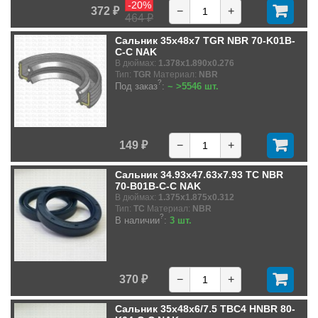
-20%
372 ₽
−
+
464 ₽
Сальник 35x48x7 TGR NBR 70-K01B-
C-C NAK
В дюймах:
1.378x1.890x0.276
Тип:
TGR
Материал:
NBR
?
Под заказ
:
~ >5546 шт.
149 ₽
−
+
Сальник 34.93x47.63x7.93 TC NBR
70-B01B-C-C NAK
В дюймах:
1.375x1.875x0.312
Тип:
TC
Материал:
NBR
?
В наличии
:
3 шт.
370 ₽
−
+
Сальник 35x48x6/7.5 TBC4 HNBR 80-