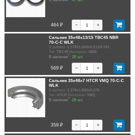
464 ₽
−
+
Сальник 35x48x13/15 TBC45 NBR
70-C-C WLK
В дюймах:
1.378x1.890x0.512/0.591
Тип:
TBC45
Материал:
NBR
?
В наличии
:
20 шт.
569 ₽
−
+
Сальник 35x48x7 HTCR VMQ 70-C-C
WLK
В дюймах:
1.378x1.890x0.276
Тип:
HTCR
Материал:
VMQ
?
В наличии
:
20 шт.
359 ₽
−
+