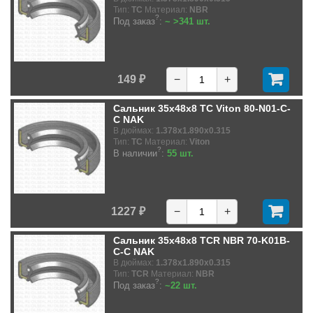
Тип:
TC
Материал:
NBR
?
Под заказ
:
~ >341 шт.
149 ₽
−
+
Сальник 35x48x8 TC Viton 80-N01-C-
C NAK
В дюймах:
1.378x1.890x0.315
Тип:
TC
Материал:
Viton
?
В наличии
:
55 шт.
1227 ₽
−
+
Сальник 35x48x8 TCR NBR 70-K01B-
C-C NAK
В дюймах:
1.378x1.890x0.315
Тип:
TCR
Материал:
NBR
?
Под заказ
:
~22 шт.