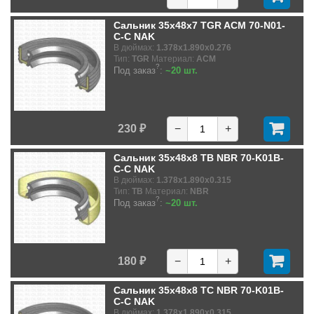
Сальник 35x48x7 TGR ACM 70-N01-
C-C NAK
В дюймах:
1.378x1.890x0.276
Тип:
TGR
Материал:
ACM
?
Под заказ
:
~20 шт.
230 ₽
−
+
Сальник 35x48x8 TB NBR 70-K01B-
C-C NAK
В дюймах:
1.378x1.890x0.315
Тип:
TB
Материал:
NBR
?
Под заказ
:
~20 шт.
180 ₽
−
+
Сальник 35x48x8 TC NBR 70-K01B-
C-C NAK
В дюймах:
1.378x1.890x0.315