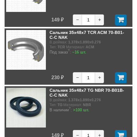
149 ₽
−
+
Сальник 35x48x7 TCR ACM 70-B01-
C-C NAK
В дюймах:
1.378x1.890x0.276
Тип:
TCR
Материал:
ACM
?
Под заказ
:
~16 шт.
230 ₽
−
+
Сальник 35x48x7 TG NBR 70-B01B-
C-C NAK
В дюймах:
1.378x1.890x0.276
Тип:
TG
Материал:
NBR
?
В наличии
:
>100 шт.
149 ₽
−
+