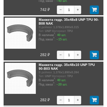
Под заказ
:
~40 шт.
742 ₽
−
+
Манжета гидр. 35x48x8 UNP TPU 90-
B08 NAK
В дюймах:
1.378x1.890x0.315
Тип:
UNP
Материал:
TPU
?
В наличии
:
40 шт.
?
Под заказ
:
~15 шт.
282 ₽
−
+
Манжета гидр. 35x48x10 UNP TPU
90-B03 NAK
В дюймах:
1.378x1.890x0.394
Тип:
UNP
Материал:
TPU
?
В наличии
:
40 шт.
?
Под заказ
:
~20 шт.
282 ₽
−
+