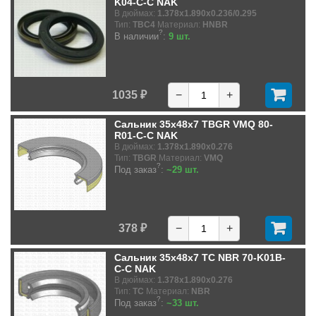
K04-C-C NAK
В дюймах:
1.378x1.890x0.236/0.295
Тип:
TBC4
Материал:
HNBR
?
В наличии
:
9 шт.
1035 ₽
−
+
Сальник 35x48x7 TBGR VMQ 80-
R01-C-C NAK
В дюймах:
1.378x1.890x0.276
Тип:
TBGR
Материал:
VMQ
?
Под заказ
:
~29 шт.
378 ₽
−
+
Сальник 35x48x7 TC NBR 70-K01B-
C-C NAK
В дюймах:
1.378x1.890x0.276
Тип:
TC
Материал:
NBR
?
Под заказ
:
~33 шт.