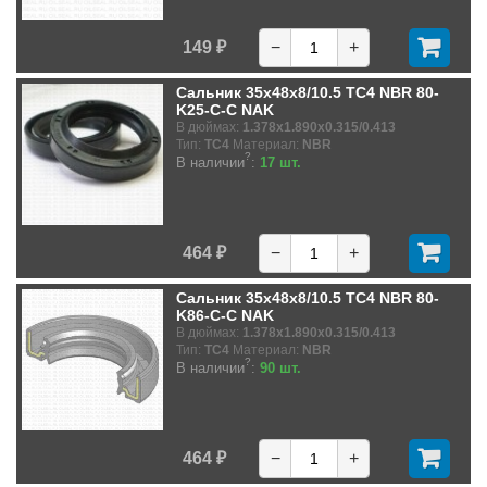
149 ₽
−
+
Сальник 35x48x8/10.5 TC4 NBR 80-
K25-C-C NAK
В дюймах:
1.378x1.890x0.315/0.413
Тип:
TC4
Материал:
NBR
?
В наличии
:
17 шт.
464 ₽
−
+
Сальник 35x48x8/10.5 TC4 NBR 80-
K86-C-C NAK
В дюймах:
1.378x1.890x0.315/0.413
Тип:
TC4
Материал:
NBR
?
В наличии
:
90 шт.
464 ₽
−
+