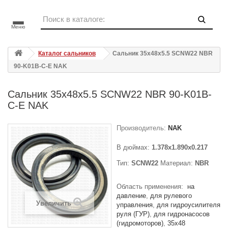
Меню
Каталог сальников
Сальник 35x48x5.5 SCNW22 NBR
90-K01B-C-E NAK
Сальник 35x48x5.5 SCNW22 NBR 90-K01B-
C-E NAK
Производитель:
NAK
В дюймах:
1.378x1.890x0.217
Тип:
SCNW22
Материал:
NBR
Область применения:
на
давление
для рулевого
Увеличить
управления
для гидроусилителя
руля (ГУР)
для гидронасосов
(гидромоторов)
35x48