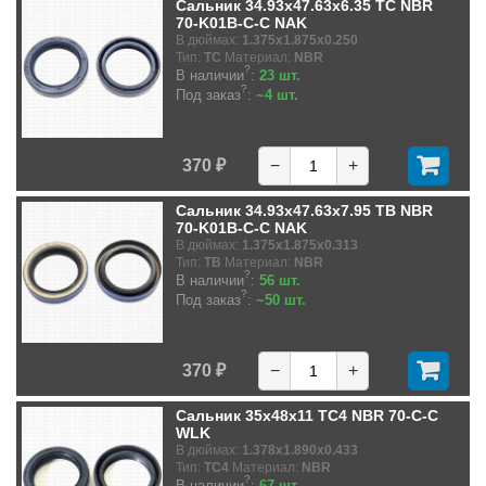
Сальник 34.93x47.63x6.35 TC NBR
70-K01B-C-C NAK
В дюймах:
1.375x1.875x0.250
Тип:
TC
Материал:
NBR
?
В наличии
:
23 шт.
?
Под заказ
:
~4 шт.
370 ₽
−
+
Сальник 34.93x47.63x7.95 TB NBR
70-K01B-C-C NAK
В дюймах:
1.375x1.875x0.313
Тип:
TB
Материал:
NBR
?
В наличии
:
56 шт.
?
Под заказ
:
~50 шт.
370 ₽
−
+
Сальник 35x48x11 TC4 NBR 70-C-C
WLK
В дюймах:
1.378x1.890x0.433
Тип:
TC4
Материал:
NBR
?
В наличии
:
67 шт.