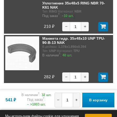
Уплотнение 35x48x5 RING NBR 70-
K61 NAK
Тип:
RING
Материал:
NBR
?
Под заказ
:
~10 шт.
210 ₽
−
+
Манжета гидр. 35x48x10 UNP TPU-
90-B-13 NAK
В дюймах:
1.378x1.890x0.394
Тип:
UNP
Материал:
TPU
?
В наличии
:
40 шт.
282 ₽
−
+
?
В наличии
:
32 шт.
?
541 ₽
Под заказ
:
−
+
В корзину
~ >1803 шт.
Мы используем файлы cookie для улучшения