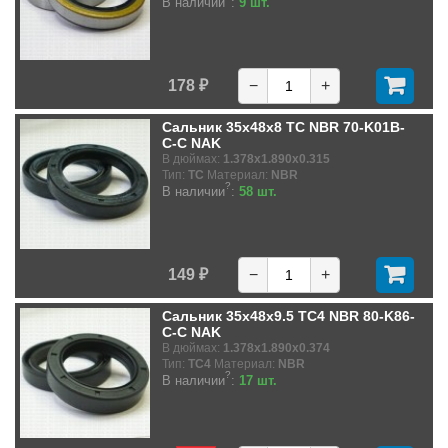
В наличии
:
9 шт.
178 ₽
−
+
Сальник 35x48x8 TC NBR 70-K01B-
C-C NAK
В дюймах:
1.378x1.890x0.315
Тип:
TC
Материал:
NBR
?
В наличии
:
58 шт.
149 ₽
−
+
Сальник 35x48x9.5 TC4 NBR 80-K86-
C-C NAK
В дюймах:
1.378x1.890x0.374
Тип:
TC4
Материал:
NBR
?
В наличии
:
17 шт.