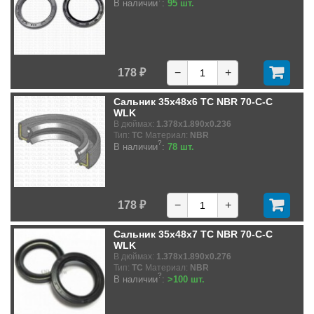
В наличии
:
95 шт.
178 ₽
−
+
Сальник 35x48x6 TC NBR 70-C-C
WLK
В дюймах:
1.378x1.890x0.236
Тип:
TC
Материал:
NBR
?
В наличии
:
78 шт.
178 ₽
−
+
Сальник 35x48x7 TC NBR 70-C-C
WLK
В дюймах:
1.378x1.890x0.276
Тип:
TC
Материал:
NBR
?
В наличии
:
>100 шт.