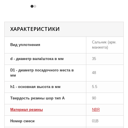
ХАРАКТЕРИСТИКИ
Сальник (арм.
Вид уплотнения
манжета)
d - диаметр вала/штока в мм
35
D1 - диаметр посадочного места в
48
мм
h1 - основная высота в мм
5.5
Твердость резины шор тип A
90
Материал резины
NBR
Номер смеси
01B