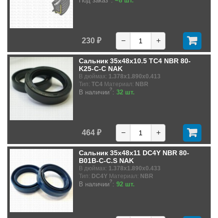
Под заказ
:
~8 шт.
230 ₽
−
+
Сальник 35x48x10.5 TC4 NBR 80-
K25-C-C NAK
В дюймах:
1.378x1.890x0.413
Тип:
TC4
Материал:
NBR
?
В наличии
:
32 шт.
464 ₽
−
+
Сальник 35x48x11 DC4Y NBR 80-
B01B-C-C.S NAK
В дюймах:
1.378x1.890x0.433
Тип:
DC4Y
Материал:
NBR
?
В наличии
:
92 шт.