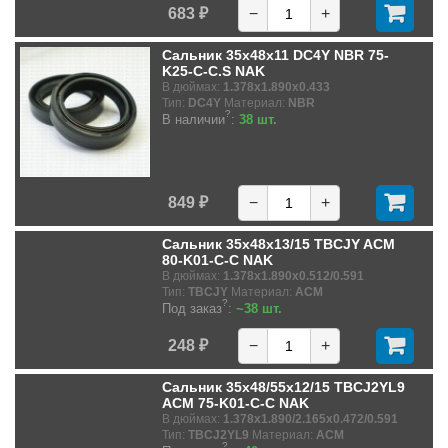
683 ₽
−
+
Сальник 35x48x11 DC4Y NBR 75-
K25-C-C.S NAK
В дюймах:
1.378x1.890x0.433
Тип:
DC4Y
Материал:
NBR
?
В наличии
:
38 шт.
849 ₽
−
+
Сальник 35x48x13/15 TBCJY ACM
80-K01-C-C NAK
В дюймах:
1.378x1.890x0.512/0.591
Тип:
TBCJY
Материал:
ACM
?
Под заказ
:
~38 шт.
248 ₽
−
+
Сальник 35x48/55x12/15 TBCJ2YL9
ACM 75-K01-C-C NAK
В дюймах:
1.378x1.890/2.165x0.472/0.591
Тип:
TBCJ2YL9
Материал:
ACM
?