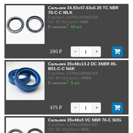
Сальник 34.93x47.63x6.35 TC NBR
70-C-C WLK
В дюймах:
1.375x1.875x0.250
Тип:
TC
Материал:
NBR
?
В наличии
:
64 шт.
290 ₽
−
+
Сальник 35x48x13.2 DC XNBR 85-
B01-C-C NAK
В дюймах:
1.378x1.890x0.520
Тип:
DC
Материал:
XNBR
?
В наличии
:
8 шт.
475 ₽
−
+
Сальник 35x48x5 VC NBR 70-C SOG
В дюймах:
1.378x1.890x0.197
Тип:
VC
Материал:
NBR
?