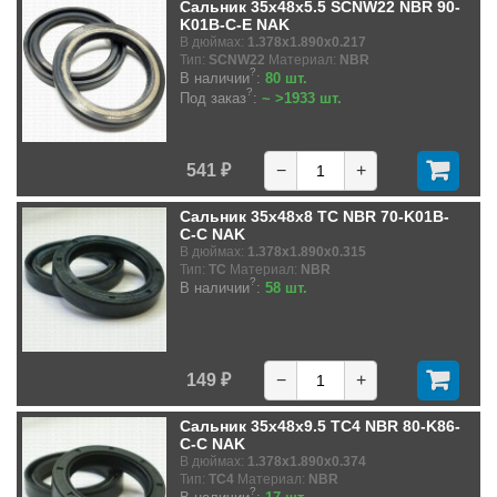
Сальник 35x48x5.5 SCNW22 NBR 90-
K01B-C-E NAK
В дюймах:
1.378x1.890x0.217
Тип:
SCNW22
Материал:
NBR
?
В наличии
:
80 шт.
?
Под заказ
:
~ >1933 шт.
541 ₽
−
+
Сальник 35x48x8 TC NBR 70-K01B-
C-C NAK
В дюймах:
1.378x1.890x0.315
Тип:
TC
Материал:
NBR
?
В наличии
:
58 шт.
149 ₽
−
+
Сальник 35x48x9.5 TC4 NBR 80-K86-
C-C NAK
В дюймах:
1.378x1.890x0.374
Тип:
TC4
Материал:
NBR
?