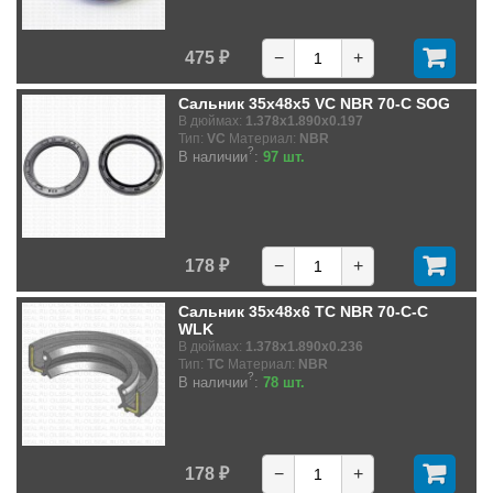
475 ₽
−
+
Сальник 35x48x5 VC NBR 70-C SOG
В дюймах:
1.378x1.890x0.197
Тип:
VC
Материал:
NBR
?
В наличии
:
97 шт.
178 ₽
−
+
Сальник 35x48x6 TC NBR 70-C-C
WLK
В дюймах:
1.378x1.890x0.236
Тип:
TC
Материал:
NBR
?
В наличии
:
78 шт.
178 ₽
−
+