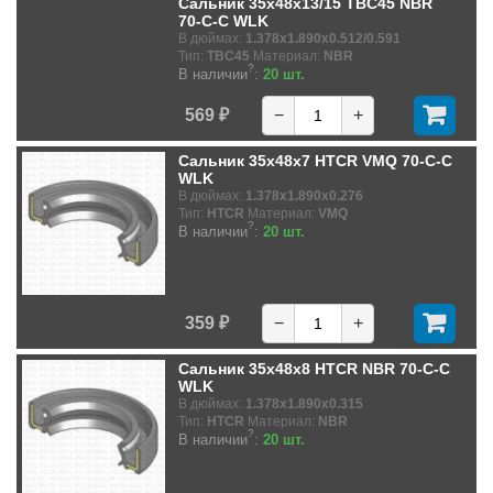
Сальник 35x48x13/15 TBC45 NBR
70-C-C WLK
В дюймах:
1.378x1.890x0.512/0.591
Тип:
TBC45
Материал:
NBR
?
В наличии
:
20 шт.
569 ₽
−
+
Сальник 35x48x7 HTCR VMQ 70-C-C
WLK
В дюймах:
1.378x1.890x0.276
Тип:
HTCR
Материал:
VMQ
?
В наличии
:
20 шт.
359 ₽
−
+
Сальник 35x48x8 HTCR NBR 70-C-C
WLK
В дюймах:
1.378x1.890x0.315
Тип:
HTCR
Материал:
NBR
?
В наличии
:
20 шт.