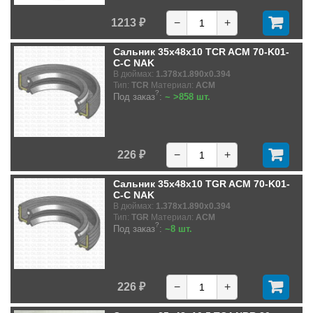
1213 ₽
−
+
Сальник 35x48x10 TCR ACM 70-K01-
C-C NAK
В дюймах:
1.378x1.890x0.394
Тип:
TCR
Материал:
ACM
?
Под заказ
:
~ >858 шт.
226 ₽
−
+
Сальник 35x48x10 TGR ACM 70-K01-
C-C NAK
В дюймах:
1.378x1.890x0.394
Тип:
TGR
Материал:
ACM
?
Под заказ
:
~8 шт.
226 ₽
−
+