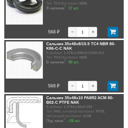
Тип:
TC4
Материал:
NBR
?
В наличии
:
17 шт.
568 ₽
−
+
Сальник 35x48x8/10.5 TC4 NBR 80-
K86-C-C NAK
В дюймах:
1.378x1.890x0.315/0.413
Тип:
TC4
Материал:
NBR
?
В наличии
:
90 шт.
568 ₽
−
+
Сальник 35x48x10 PA8R2 ACM 80-
B02-C PTFE NAK
В дюймах:
1.378x1.89x0.394
Тип:
PA8
, основной материал:
PTFE
,
связующий материал:
ACM
?
Под заказ
:
~26 шт.