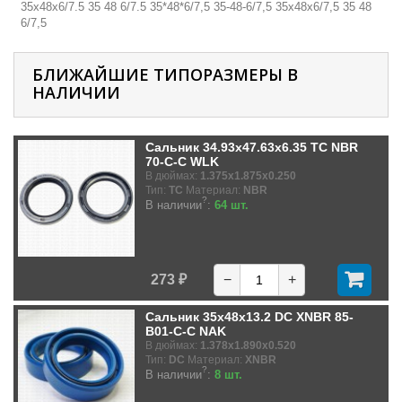
35х48х6/7.5 35 48 6/7.5 35*48*6/7,5 35-48-6/7,5 35х48х6/7,5 35 48
6/7,5
БЛИЖАЙШИЕ ТИПОРАЗМЕРЫ В
НАЛИЧИИ
Сальник 34.93x47.63x6.35 TC NBR
70-C-C WLK
В дюймах:
1.375x1.875x0.250
Тип:
TC
Материал:
NBR
?
В наличии
:
64 шт.
273 ₽
−
+
Сальник 35x48x13.2 DC XNBR 85-
B01-C-C NAK
В дюймах:
1.378x1.890x0.520
Тип:
DC
Материал:
XNBR
?
В наличии
:
8 шт.