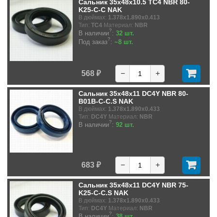
Сальник 35x48x10.5 TC4 NBR 80-
K25-C-C NAK
В дюймах:
1.378x1.890x0.413
Тип:
TC4
Материал:
NBR
?
В наличии
:
32 шт.
?
Под заказ
:
~8 шт.
568 ₽
−
+
Сальник 35x48x11 DC4Y NBR 80-
B01B-C-C.S NAK
В дюймах:
1.378x1.890x0.433
Тип:
DC4Y
Материал:
NBR
?
В наличии
:
92 шт.
683 ₽
−
+
Сальник 35x48x11 DC4Y NBR 75-
K25-C-C.S NAK
В дюймах:
1.378x1.890x0.433
Тип:
DC4Y
Материал:
NBR
?
В наличии
:
38 шт.