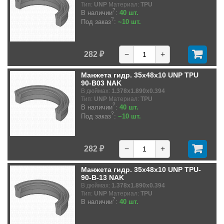
Тип:
UNP
Материал:
TPU
?
В наличии
:
40 шт.
?
Под заказ
:
~10 шт.
282 ₽
−
+
Манжета гидр. 35x48x10 UNP TPU
90-B03 NAK
В дюймах:
1.378x1.890x0.394
Тип:
UNP
Материал:
TPU
?
В наличии
:
40 шт.
?
Под заказ
:
~10 шт.
282 ₽
−
+
Манжета гидр. 35x48x10 UNP TPU-
90-B-13 NAK
В дюймах:
1.378x1.890x0.394
Тип:
UNP
Материал:
TPU
?
В наличии
:
40 шт.