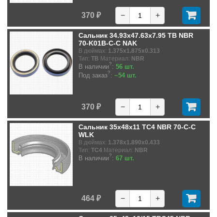
370 ₽
−
+
Сальник 34.93x47.63x7.95 TB NBR
70-K01B-C-C NAK
В дюймах:
1.375x1.875x0.313
Тип:
TB
Материал:
NBR
?
В наличии
:
56 шт.
?
Под заказ
:
~54 шт.
370 ₽
−
+
Сальник 35x48x11 TC4 NBR 70-C-C
WLK
В дюймах:
1.378x1.890x0.433
Тип:
TC4
Материал:
NBR
?
В наличии
:
67 шт.
464 ₽
−
+