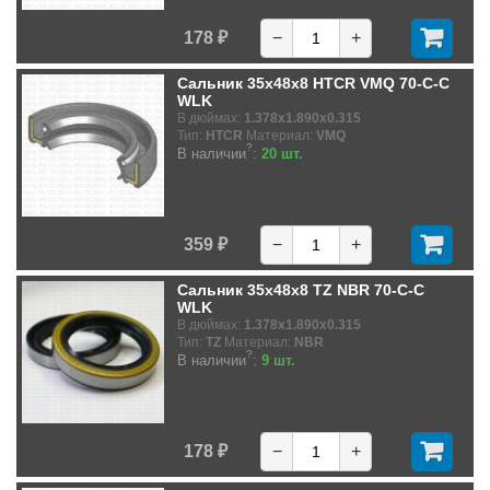
178 ₽
−
+
Сальник 35x48x8 HTCR VMQ 70-C-C
WLK
В дюймах:
1.378x1.890x0.315
Тип:
HTCR
Материал:
VMQ
?
В наличии
:
20 шт.
359 ₽
−
+
Сальник 35x48x8 TZ NBR 70-C-C
WLK
В дюймах:
1.378x1.890x0.315
Тип:
TZ
Материал:
NBR
?
В наличии
:
9 шт.
178 ₽
−
+