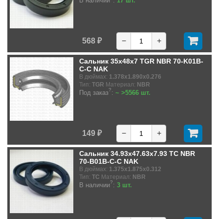
В наличии
:
17 шт.
568 ₽
−
+
Сальник 35x48x7 TGR NBR 70-K01B-
C-C NAK
В дюймах:
1.378x1.890x0.276
Тип:
TGR
Материал:
NBR
?
Под заказ
:
~ >5566 шт.
149 ₽
−
+
Сальник 34.93x47.63x7.93 TC NBR
70-B01B-C-C NAK
В дюймах:
1.375x1.875x0.312
Тип:
TC
Материал:
NBR
?
В наличии
:
3 шт.