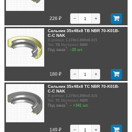
226 ₽
−
+
Сальник 35x48x8 TB NBR 70-K01B-
C-C NAK
В дюймах:
1.378x1.890x0.315
Тип:
TB
Материал:
NBR
?
Под заказ
:
~20 шт.
180 ₽
−
+
Сальник 35x48x8 TC NBR 70-K01B-
C-C NAK
В дюймах:
1.378x1.890x0.315
Тип:
TC
Материал:
NBR
?
Под заказ
:
~ >341 шт.
149 ₽
−
+