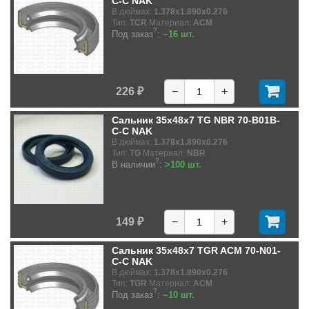
C-C NAK
В дюймах:
1.378x1.890x0.276
Тип:
TCR
Материал:
ACM
?
Под заказ
:
~16 шт.
226 ₽
−
+
Сальник 35x48x7 TG NBR 70-B01B-
C-C NAK
В дюймах:
1.378x1.890x0.276
Тип:
TG
Материал:
NBR
?
В наличии
:
>100 шт.
149 ₽
−
+
Сальник 35x48x7 TGR ACM 70-N01-
C-C NAK
В дюймах:
1.378x1.890x0.276
Тип:
TGR
Материал:
ACM
?
Под заказ
:
~10 шт.