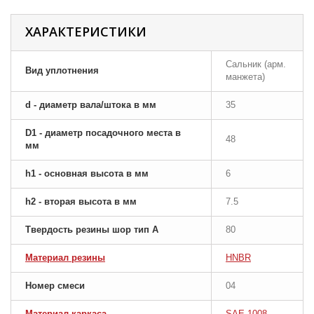
ХАРАКТЕРИСТИКИ
Сальник (арм.
Вид уплотнения
манжета)
d - диаметр вала/штока в мм
35
D1 - диаметр посадочного места в
48
мм
h1 - основная высота в мм
6
h2 - вторая высота в мм
7.5
Твердость резины шор тип A
80
Материал резины
HNBR
Номер смеси
04
Материал каркаса
SAE 1008