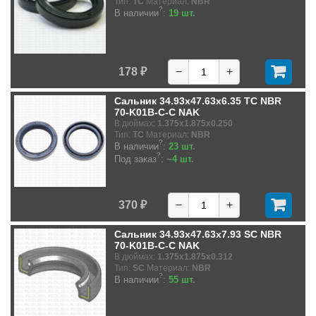
Тип:
TC
Материал:
NBR
?
В наличии
:
19 шт.
178 ₽
−
+
Сальник 34.93x47.63x6.35 TC NBR
70-K01B-C-C NAK
В дюймах:
1.375x1.875x0.250
Тип:
TC
Материал:
NBR
?
В наличии
:
23 шт.
?
Под заказ
:
~4 шт.
370 ₽
−
+
Сальник 34.93x47.63x7.93 SC NBR
70-K01B-C-C NAK
В дюймах:
1.375x1.875x0.312
Тип:
SC
Материал:
NBR
?
В наличии
:
55 шт.