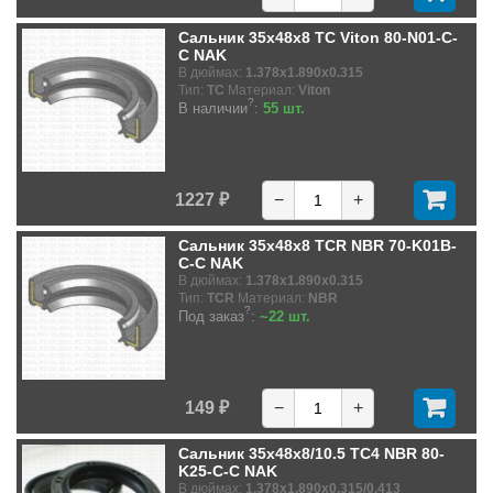
Сальник 35x48x8 TC Viton 80-N01-C-
C NAK
В дюймах:
1.378x1.890x0.315
Тип:
TC
Материал:
Viton
?
В наличии
:
55 шт.
1227 ₽
−
+
Сальник 35x48x8 TCR NBR 70-K01B-
C-C NAK
В дюймах:
1.378x1.890x0.315
Тип:
TCR
Материал:
NBR
?
Под заказ
:
~22 шт.
149 ₽
−
+
Сальник 35x48x8/10.5 TC4 NBR 80-
K25-C-C NAK
В дюймах:
1.378x1.890x0.315/0.413