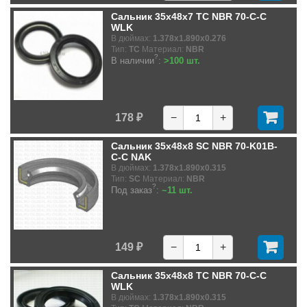
Сальник 35x48x7 TC NBR 70-C-C
WLK
В дюймах:
1.378x1.890x0.276
Тип:
TC
Материал:
NBR
?
В наличии
:
>100 шт.
178 ₽
−
+
Сальник 35x48x8 SC NBR 70-K01B-
C-C NAK
В дюймах:
1.378x1.890x0.315
Тип:
SC
Материал:
NBR
?
Под заказ
:
~11 шт.
149 ₽
−
+
Сальник 35x48x8 TC NBR 70-C-C
WLK
В дюймах:
1.378x1.890x0.315