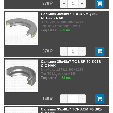
370 ₽
−
+
Сальник 35x48x7 TBGR VMQ 80-
R01-C-C NAK
В дюймах:
1.378x1.890x0.276
Тип:
TBGR
Материал:
VMQ
?
Под заказ
:
~29 шт.
378 ₽
−
+
Сальник 35x48x7 TC NBR 70-K01B-
C-C NAK
В дюймах:
1.378x1.890x0.276
Тип:
TC
Материал:
NBR
?
Под заказ
:
~33 шт.
149 ₽
−
+
Сальник 35x48x7 TCR ACM 70-B01-