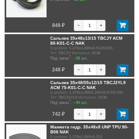
849 ₽
−
+
Сальник 35x48x13/15 TBCJY ACM
80-K01-C-C NAK
В дюймах:
1.378x1.890x0.512/0.591
Тип:
TBCJY
Материал:
ACM
?
Под заказ
:
~38 шт.
248 ₽
−
+
Сальник 35x48/55x12/15 TBCJ2YL9
ACM 75-K01-C-C NAK
В дюймах:
1.378x1.890/2.165x0.472/0.591
Тип:
TBCJ2YL9
Материал:
ACM
?
Под заказ
:
~40 шт.
742 ₽
−
+
Манжета гидр. 35x48x8 UNP TPU 90-
B08 NAK
В дюймах:
1.378x1.890x0.315