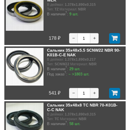
WLK
В дюймах:
1.378x1.890x0.315
Тип:
TZ
Материал:
NBR
?
В наличии
:
9 шт.
178 ₽
−
+
Сальник 35x48x5.5 SCNW22 NBR 90-
K01B-C-E NAK
В дюймах:
1.378x1.890x0.217
Тип:
SCNW22
Материал:
NBR
?
В наличии
:
29 шт.
?
Под заказ
:
~ >1803 шт.
541 ₽
−
+
Сальник 35x48x8 TC NBR 70-K01B-
C-C NAK
В дюймах:
1.378x1.890x0.315
Тип:
TC
Материал:
NBR
?
В наличии
:
58 шт.