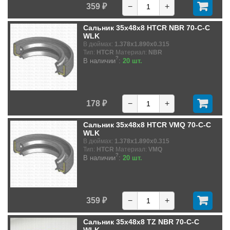
359 ₽
−
+
Сальник 35x48x8 HTCR NBR 70-C-C
WLK
В дюймах:
1.378x1.890x0.315
Тип:
HTCR
Материал:
NBR
?
В наличии
:
20 шт.
178 ₽
−
+
Сальник 35x48x8 HTCR VMQ 70-C-C
WLK
В дюймах:
1.378x1.890x0.315
Тип:
HTCR
Материал:
VMQ
?
В наличии
:
20 шт.
359 ₽
−
+
Сальник 35x48x8 TZ NBR 70-C-C