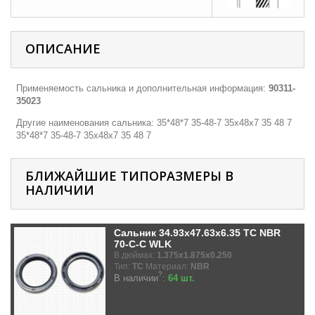
ОПИСАНИЕ
Применяемость сальника и дополнительная информация:
90311-
35023
Другие наименования сальника: 35*48*7 35-48-7 35х48х7 35 48 7
35*48*7 35-48-7 35х48х7 35 48 7
БЛИЖАЙШИЕ ТИПОРАЗМЕРЫ В
НАЛИЧИИ
Сальник 34.93x47.63x6.35 TC NBR
70-C-C WLK
В дюймах:
1.375x1.875x0.250
Тип:
TC
Материал:
NBR
?
В наличии
:
64 шт.