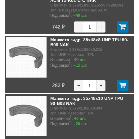
ACM 75-K01-C-C NAK
В дюймах:
1.378x1.890/2.165x0.472/0.591
Тип:
TBCJ2YL9
Материал:
ACM
?
Под заказ
:
~40 шт.
742 ₽
−
+
Манжета гидр. 35x48x8 UNP TPU 90-
B08 NAK
В дюймах:
1.378x1.890x0.315
Тип:
UNP
Материал:
TPU
?
В наличии
:
40 шт.
?
Под заказ
:
~15 шт.
282 ₽
−
+
Манжета гидр. 35x48x10 UNP TPU
90-B03 NAK
В дюймах:
1.378x1.890x0.394
Тип:
UNP
Материал:
TPU
?
В наличии
:
40 шт.
?
Под заказ
:
~20 шт.