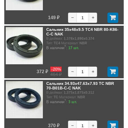
149 ₽
−
+
Сальник 35x48x9.5 TC4 NBR 80-K86-
C-C NAK
В дюймах:
1.378x1.890x0.374
Тип:
TC4
Материал:
NBR
?
В наличии
:
17 шт.
-20%
372 ₽
−
+
464 ₽
Сальник 34.93x47.63x7.93 TC NBR
70-B01B-C-C NAK
В дюймах:
1.375x1.875x0.312
Тип:
TC
Материал:
NBR
?
В наличии
:
3 шт.
370 ₽
−
+