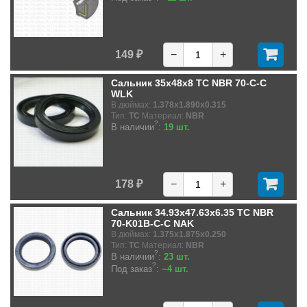
149 ₽
−
+
Сальник 35x48x8 TC NBR 70-C-C
WLK
В дюймах:
1.378x1.890x0.315
Тип:
TC
Материал:
NBR
?
В наличии
:
19 шт.
178 ₽
−
+
Сальник 34.93x47.63x6.35 TC NBR
70-K01B-C-C NAK
В дюймах:
1.375x1.875x0.250
Тип:
TC
Материал:
NBR
?
В наличии
:
23 шт.
?
Под заказ
:
~4 шт.