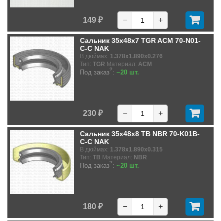
149 ₽
−
+
Сальник 35x48x7 TGR ACM 70-N01-
C-C NAK
В дюймах:
1.378x1.890x0.276
Тип:
TGR
Материал:
ACM
?
Под заказ
:
~20 шт.
230 ₽
−
+
Сальник 35x48x8 TB NBR 70-K01B-
C-C NAK
В дюймах:
1.378x1.890x0.315
Тип:
TB
Материал:
NBR
?
Под заказ
:
~20 шт.
180 ₽
−
+