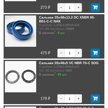
273 ₽
−
+
Сальник 35x48x13.2 DC XNBR 85-
B01-C-C NAK
В дюймах:
1.378x1.890x0.520
Тип:
DC
Материал:
XNBR
?
В наличии
:
8 шт.
475 ₽
−
+
Сальник 35x48x5 VC NBR 70-C SOG
В дюймах:
1.378x1.890x0.197
Тип:
VC
Материал:
NBR
?
В наличии
:
95 шт.
178 ₽
−
+