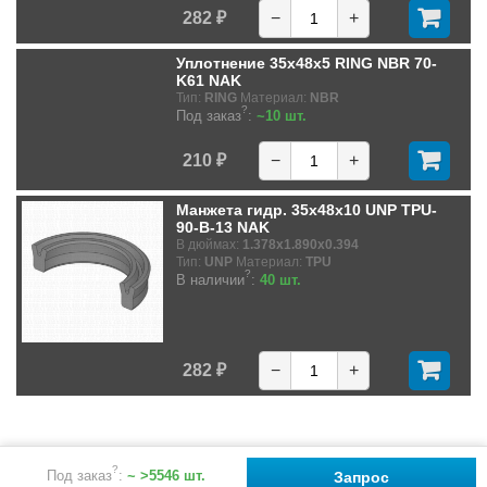
282 ₽
−
+
Уплотнение 35x48x5 RING NBR 70-
K61 NAK
Тип:
RING
Материал:
NBR
?
Под заказ
:
~10 шт.
210 ₽
−
+
Манжета гидр. 35x48x10 UNP TPU-
90-B-13 NAK
В дюймах:
1.378x1.890x0.394
Тип:
UNP
Материал:
TPU
?
В наличии
:
40 шт.
282 ₽
−
+
?
Под заказ
:
~ >5546 шт.
Запрос