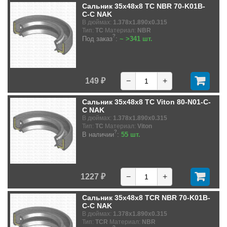
Сальник 35x48x8 TC NBR 70-K01B-
C-C NAK
В дюймах:
1.378x1.890x0.315
Тип:
TC
Материал:
NBR
?
Под заказ
:
~ >341 шт.
149 ₽
−
+
Сальник 35x48x8 TC Viton 80-N01-C-
C NAK
В дюймах:
1.378x1.890x0.315
Тип:
TC
Материал:
Viton
?
В наличии
:
55 шт.
1227 ₽
−
+
Сальник 35x48x8 TCR NBR 70-K01B-
C-C NAK
В дюймах:
1.378x1.890x0.315
Тип:
TCR
Материал:
NBR