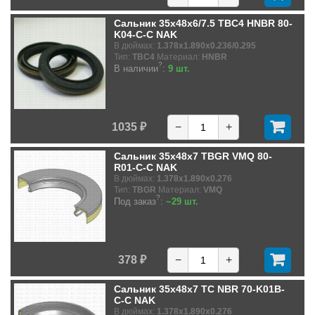
Сальник 35x48x6/7.5 TBC4 HNBR 80-
K04-C-C NAK
В дюймах:
1.378x1.890x0.236/0.295
Тип:
TBC4
Материал:
HNBR
?
В наличии
:
9 шт.
1035 ₽
−
+
Сальник 35x48x7 TBGR VMQ 80-
R01-C-C NAK
В дюймах:
1.378x1.890x0.276
Тип:
TBGR
Материал:
VMQ
?
Под заказ
:
~29 шт.
378 ₽
−
+
Сальник 35x48x7 TC NBR 70-K01B-
C-C NAK
В дюймах:
1.378x1.890x0.276