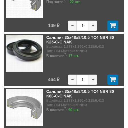
?
Под заказ
:
~22 шт.
149 ₽
−
+
Сальник 35x48x8/10.5 TC4 NBR 80-
K25-C-C NAK
В дюймах:
1.378x1.890x0.315/0.413
Тип:
TC4
Материал:
NBR
?
В наличии
:
17 шт.
464 ₽
−
+
Сальник 35x48x8/10.5 TC4 NBR 80-
K86-C-C NAK
В дюймах:
1.378x1.890x0.315/0.413
Тип:
TC4
Материал:
NBR
?
В наличии
:
90 шт.