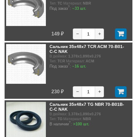
Тип:
TC
Материал:
NBR
?
Под заказ
:
~33 шт.
149 ₽
−
+
Сальник 35x48x7 TCR ACM 70-B01-
C-C NAK
В дюймах:
1.378x1.890x0.276
Тип:
TCR
Материал:
ACM
?
Под заказ
:
~16 шт.
230 ₽
−
+
Сальник 35x48x7 TG NBR 70-B01B-
C-C NAK
В дюймах:
1.378x1.890x0.276
Тип:
TG
Материал:
NBR
?
В наличии
:
>100 шт.