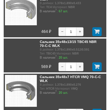
В дюймах:
1.378x1.890x0.433
Тип:
TC4
Материал:
NBR
?
В наличии
:
67 шт.
464 ₽
−
+
Сальник 35x48x13/15 TBC45 NBR
70-C-C WLK
В дюймах:
1.378x1.890x0.512/0.591
Тип:
TBC45
Материал:
NBR
?
В наличии
:
20 шт.
569 ₽
−
+
Сальник 35x48x7 HTCR VMQ 70-C-C
WLK
В дюймах:
1.378x1.890x0.276
Тип:
HTCR
Материал:
VMQ
?
В наличии
:
20 шт.