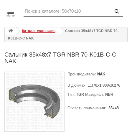
Меню
Каталог сальников
Сальник 35x48x7 TGR NBR 70-
K01B-C-C NAK
Сальник 35x48x7 TGR NBR 70-K01B-C-C
NAK
Производитель:
NAK
В дюймах:
1.378x1.890x0.276
Тип:
TGR
Материал:
NBR
Область применения:
35x48