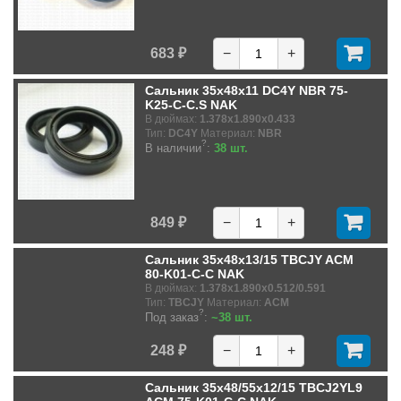
683 ₽
−
+
Сальник 35x48x11 DC4Y NBR 75-
K25-C-C.S NAK
В дюймах:
1.378x1.890x0.433
Тип:
DC4Y
Материал:
NBR
?
В наличии
:
38 шт.
849 ₽
−
+
Сальник 35x48x13/15 TBCJY ACM
80-K01-C-C NAK
В дюймах:
1.378x1.890x0.512/0.591
Тип:
TBCJY
Материал:
ACM
?
Под заказ
:
~38 шт.
248 ₽
−
+
Сальник 35x48/55x12/15 TBCJ2YL9