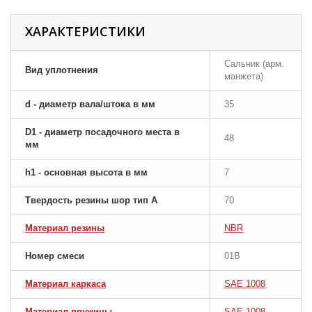
ХАРАКТЕРИСТИКИ
Сальник (арм.
Вид уплотнения
манжета)
d - диаметр вала/штока в мм
35
D1 - диаметр посадочного места в
48
мм
h1 - основная высота в мм
7
Твердость резины шор тип A
70
Материал резины
NBR
Номер смеси
01B
Материал каркаса
SAE 1008
Материал пружины
SAE 1008