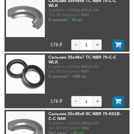
Сальник 35x48x6 TC NBR 70-C-C
WLK
В дюймах:
1.378x1.890x0.236
Тип:
TC
Материал:
NBR
?
В наличии
:
78 шт.
178 ₽
−
+
Сальник 35x48x7 TC NBR 70-C-C
WLK
В дюймах:
1.378x1.890x0.276
Тип:
TC
Материал:
NBR
?
В наличии
:
>100 шт.
178 ₽
−
+
Сальник 35x48x8 SC NBR 70-K01B-
C-C NAK
В дюймах:
1.378x1.890x0.315
Тип:
SC
Материал:
NBR
?
Под заказ
:
~11 шт.