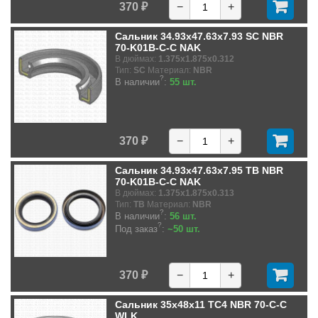
370 ₽
−
+
Сальник 34.93x47.63x7.93 SC NBR
70-K01B-C-C NAK
В дюймах:
1.375x1.875x0.312
Тип:
SC
Материал:
NBR
?
В наличии
:
55 шт.
370 ₽
−
+
Сальник 34.93x47.63x7.95 TB NBR
70-K01B-C-C NAK
В дюймах:
1.375x1.875x0.313
Тип:
TB
Материал:
NBR
?
В наличии
:
56 шт.
?
Под заказ
:
~50 шт.
370 ₽
−
+
Сальник 35x48x11 TC4 NBR 70-C-C
WLK