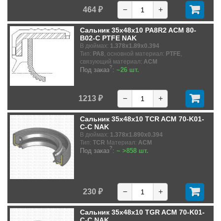
464 ₽
−
+
Сальник 35x48x10 PA8R2 ACM 80-
B02-C PTFE NAK
В дюймах:
1.378x1.89x0.394
Тип:
PA8
, основной материал:
PTFE
,
связующий материал:
ACM
?
Под заказ
:
~26 шт.
1213 ₽
−
+
Сальник 35x48x10 TCR ACM 70-K01-
C-C NAK
В дюймах:
1.378x1.890x0.394
Тип:
TCR
Материал:
ACM
?
Под заказ
:
~ >858 шт.
230 ₽
−
+
Сальник 35x48x10 TGR ACM 70-K01-
C-C NAK