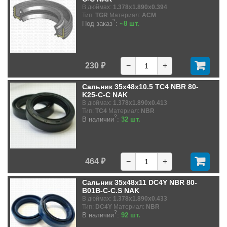
В дюймах:
1.378x1.890x0.394
Тип:
TGR
Материал:
ACM
?
Под заказ
:
~8 шт.
230 ₽
−
+
Сальник 35x48x10.5 TC4 NBR 80-
K25-C-C NAK
В дюймах:
1.378x1.890x0.413
Тип:
TC4
Материал:
NBR
?
В наличии
:
32 шт.
464 ₽
−
+
Сальник 35x48x11 DC4Y NBR 80-
B01B-C-C.S NAK
В дюймах:
1.378x1.890x0.433
Тип:
DC4Y
Материал:
NBR
?
В наличии
:
92 шт.