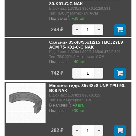
80-K01-C-C NAK
В дюймах:
1.378x1.890x0.512/0.591
Тип:
TBCJY
Материал:
ACM
?
Под заказ
:
~38 шт.
248 ₽
−
+
Сальник 35x48/55x12/15 TBCJ2YL9
ACM 75-K01-C-C NAK
В дюймах:
1.378x1.890/2.165x0.472/0.591
Тип:
TBCJ2YL9
Материал:
ACM
?
Под заказ
:
~40 шт.
742 ₽
−
+
Манжета гидр. 35x48x8 UNP TPU 90-
B08 NAK
В дюймах:
1.378x1.890x0.315
Тип:
UNP
Материал:
TPU
?
В наличии
:
40 шт.
?
Под заказ
:
~10 шт.
282 ₽
−
+