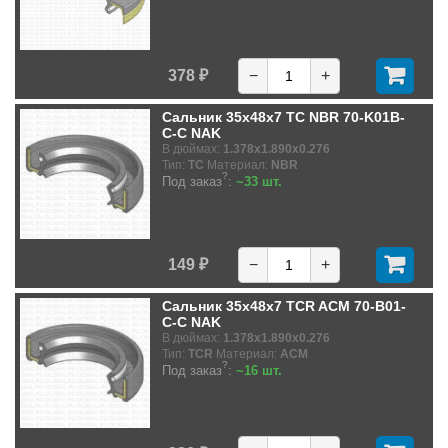
378 ₽
−
+
Сальник 35x48x7 TC NBR 70-K01B-
C-C NAK
В дюймах:
1.378x1.890x0.276
Тип:
TC
Материал:
NBR
?
Под заказ
:
~33 шт.
149 ₽
−
+
Сальник 35x48x7 TCR ACM 70-B01-
C-C NAK
В дюймах:
1.378x1.890x0.276
Тип:
TCR
Материал:
ACM
?
Под заказ
:
~16 шт.