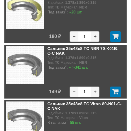
В дюймах:
1.378x1.890x0.315
Тип:
TB
Материал:
NBR
?
Под заказ
:
~20 шт.
180 ₽
−
+
Сальник 35x48x8 TC NBR 70-K01B-
C-C NAK
В дюймах:
1.378x1.890x0.315
Тип:
TC
Материал:
NBR
?
Под заказ
:
~ >341 шт.
149 ₽
−
+
Сальник 35x48x8 TC Viton 80-N01-C-
C NAK
В дюймах:
1.378x1.890x0.315
Тип:
TC
Материал:
Viton
?
В наличии
:
55 шт.