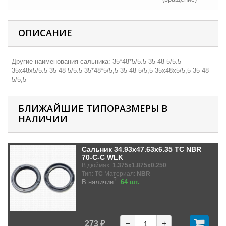
ОПИСАНИЕ
Другие наименования сальника: 35*48*5/5.5 35-48-5/5.5
35х48х5/5.5 35 48 5/5.5 35*48*5/5,5 35-48-5/5,5 35х48х5/5,5 35 48
5/5,5
БЛИЖАЙШИЕ ТИПОРАЗМЕРЫ В
НАЛИЧИИ
Сальник 34.93x47.63x6.35 TC NBR
70-C-C WLK
В дюймах:
1.375x1.875x0.250
Тип:
TC
Материал:
NBR
?
В наличии
:
64 шт.
273 ₽
−
+