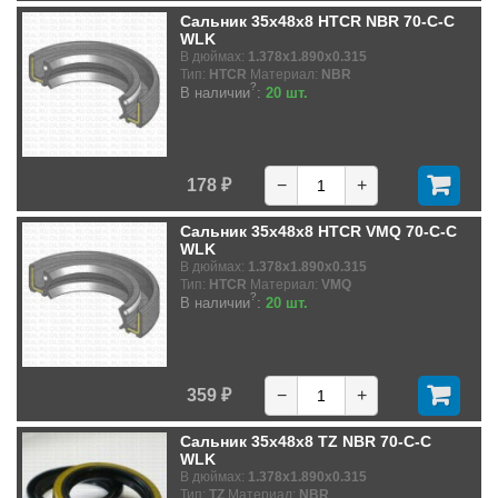
Сальник 35x48x8 HTCR NBR 70-C-C
WLK
В дюймах:
1.378x1.890x0.315
Тип:
HTCR
Материал:
NBR
?
В наличии
:
20 шт.
178 ₽
−
+
Сальник 35x48x8 HTCR VMQ 70-C-C
WLK
В дюймах:
1.378x1.890x0.315
Тип:
HTCR
Материал:
VMQ
?
В наличии
:
20 шт.
359 ₽
−
+
Сальник 35x48x8 TZ NBR 70-C-C
WLK
В дюймах:
1.378x1.890x0.315
Тип:
TZ
Материал:
NBR