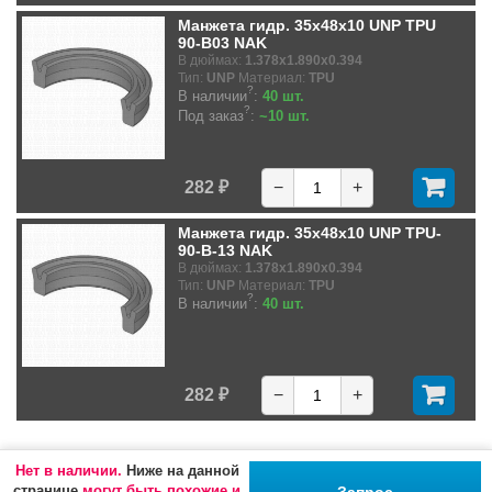
Манжета гидр. 35x48x10 UNP TPU
90-B03 NAK
В дюймах:
1.378x1.890x0.394
Тип:
UNP
Материал:
TPU
?
В наличии
:
40 шт.
?
Под заказ
:
~10 шт.
282 ₽
−
+
Манжета гидр. 35x48x10 UNP TPU-
90-B-13 NAK
В дюймах:
1.378x1.890x0.394
Тип:
UNP
Материал:
TPU
?
В наличии
:
40 шт.
282 ₽
−
+
Нет в наличии.
Ниже на данной
странице
могут быть похожие и