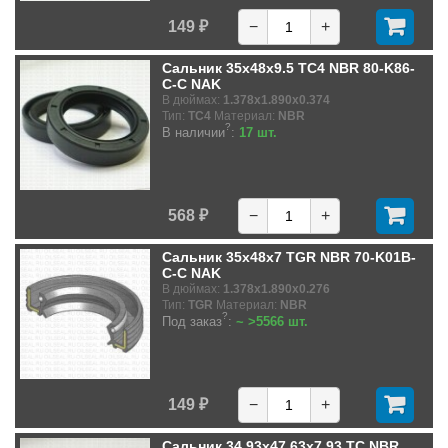
149 ₽
−
+
Сальник 35x48x9.5 TC4 NBR 80-K86-
C-C NAK
В дюймах:
1.378x1.890x0.374
Тип:
TC4
Материал:
NBR
?
В наличии
:
17 шт.
568 ₽
−
+
Сальник 35x48x7 TGR NBR 70-K01B-
C-C NAK
В дюймах:
1.378x1.890x0.276
Тип:
TGR
Материал:
NBR
?
Под заказ
:
~ >5566 шт.
149 ₽
−
+
Сальник 34.93x47.63x7.93 TC NBR