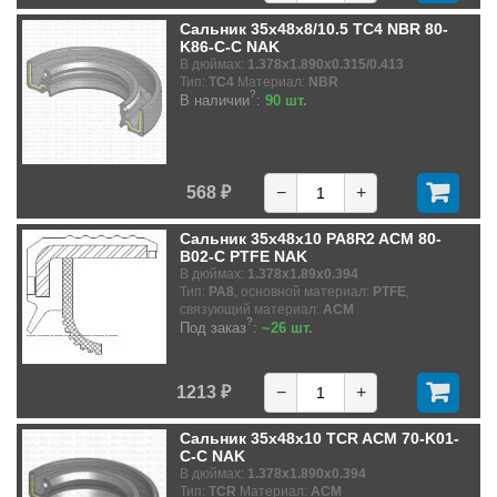
Сальник 35x48x8/10.5 TC4 NBR 80-
K86-C-C NAK
В дюймах:
1.378x1.890x0.315/0.413
Тип:
TC4
Материал:
NBR
?
В наличии
:
90 шт.
568 ₽
−
+
Сальник 35x48x10 PA8R2 ACM 80-
B02-C PTFE NAK
В дюймах:
1.378x1.89x0.394
Тип:
PA8
, основной материал:
PTFE
,
связующий материал:
ACM
?
Под заказ
:
~26 шт.
1213 ₽
−
+
Сальник 35x48x10 TCR ACM 70-K01-
C-C NAK
В дюймах:
1.378x1.890x0.394
Тип:
TCR
Материал:
ACM