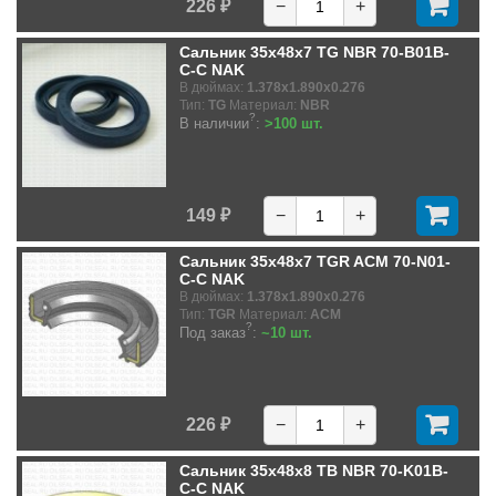
226 ₽
−
+
Сальник 35x48x7 TG NBR 70-B01B-
C-C NAK
В дюймах:
1.378x1.890x0.276
Тип:
TG
Материал:
NBR
?
В наличии
:
>100 шт.
149 ₽
−
+
Сальник 35x48x7 TGR ACM 70-N01-
C-C NAK
В дюймах:
1.378x1.890x0.276
Тип:
TGR
Материал:
ACM
?
Под заказ
:
~10 шт.
226 ₽
−
+
Сальник 35x48x8 TB NBR 70-K01B-
C-C NAK