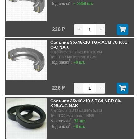
?
Под заказ
:
~ >858 шт.
226 ₽
−
+
Сальник 35x48x10 TGR ACM 70-K01-
C-C NAK
В дюймах:
1.378x1.890x0.394
Тип:
TGR
Материал:
ACM
?
Под заказ
:
~8 шт.
226 ₽
−
+
Сальник 35x48x10.5 TC4 NBR 80-
K25-C-C NAK
В дюймах:
1.378x1.890x0.413
Тип:
TC4
Материал:
NBR
?
В наличии
:
32 шт.
?
Под заказ
:
~8 шт.