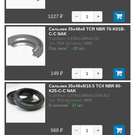
1227 ₽
−
+
Сальник 35x48x8 TCR NBR 70-K01B-
C-C NAK
В дюймах:
1.378x1.890x0.315
Тип:
TCR
Материал:
NBR
?
Под заказ
:
~22 шт.
149 ₽
−
+
Сальник 35x48x8/10.5 TC4 NBR 80-
K25-C-C NAK
В дюймах:
1.378x1.890x0.315/0.413
Тип:
TC4
Материал:
NBR
?
В наличии
:
17 шт.
568 ₽
−
+