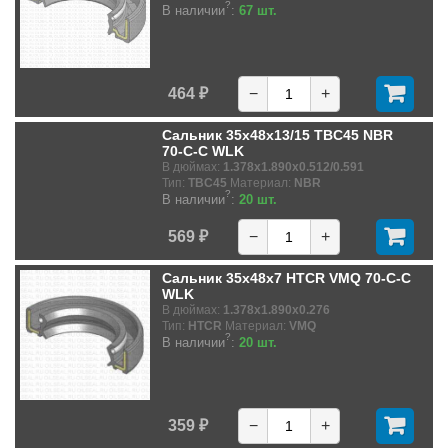
?
В наличии
:
67 шт.
464 ₽
−
+
Сальник 35x48x13/15 TBC45 NBR
70-C-C WLK
В дюймах:
1.378x1.890x0.512/0.591
Тип:
TBC45
Материал:
NBR
?
В наличии
:
20 шт.
569 ₽
−
+
Сальник 35x48x7 HTCR VMQ 70-C-C
WLK
В дюймах:
1.378x1.890x0.276
Тип:
HTCR
Материал:
VMQ
?
В наличии
:
20 шт.
359 ₽
−
+