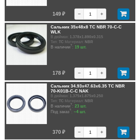
149 ₽
−
+
Сальник 35x48x8 TC NBR 70-C-C
WLK
В дюймах:
1.378x1.890x0.315
Тип:
TC
Материал:
NBR
?
В наличии
:
19 шт.
178 ₽
−
+
Сальник 34.93x47.63x6.35 TC NBR
70-K01B-C-C NAK
В дюймах:
1.375x1.875x0.250
Тип:
TC
Материал:
NBR
?
В наличии
:
23 шт.
?
Под заказ
:
~4 шт.
370 ₽
−
+