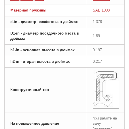
Материал пружины
SAE 1008
d-in - диаметр вала/штока в дюймах
1.378
D1-in - диаметр посадочного места в
1.89
дюймах
h1-in - основная высота в дюймах
0.197
h2-in - вторая высота в дюймах
0.217
Конструктивный тип
при работе на
На повышенное давление
валу
(вращение)