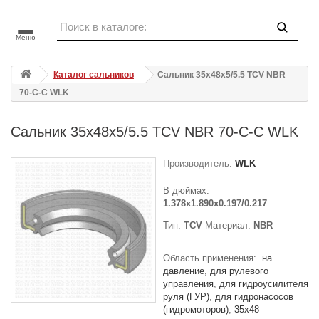
Меню
Каталог сальников
Сальник 35x48x5/5.5 TCV NBR
70-C-C WLK
Сальник 35x48x5/5.5 TCV NBR 70-C-C WLK
Производитель:
WLK
В дюймах:
1.378x1.890x0.197/0.217
Тип:
TCV
Материал:
NBR
Область применения:
на
давление
для рулевого
управления
для гидроусилителя
руля (ГУР)
для гидронасосов
(гидромоторов)
35x48