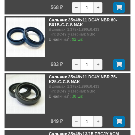
568 ₽
−
+
Сальник 35x48x11 DC4Y NBR 80-
B01B-C-C.S NAK
В дюймах:
1.378x1.890x0.433
Тип:
DC4Y
Материал:
NBR
?
В наличии
:
92 шт.
683 ₽
−
+
Сальник 35x48x11 DC4Y NBR 75-
K25-C-C.S NAK
В дюймах:
1.378x1.890x0.433
Тип:
DC4Y
Материал:
NBR
?
В наличии
:
38 шт.
849 ₽
−
+
Сальник 35x48x13/15 TBCJY ACM