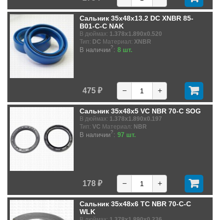
Сальник 35x48x13.2 DC XNBR 85-
B01-C-C NAK
В дюймах:
1.378x1.890x0.520
Тип:
DC
Материал:
XNBR
?
В наличии
:
8 шт.
475 ₽
−
+
Сальник 35x48x5 VC NBR 70-C SOG
В дюймах:
1.378x1.890x0.197
Тип:
VC
Материал:
NBR
?
В наличии
:
97 шт.
178 ₽
−
+
Сальник 35x48x6 TC NBR 70-C-C
WLK
В дюймах:
1.378x1.890x0.236