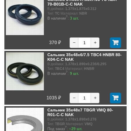
70-B01B-C-C NAK
В дюймах:
1.375x1.875x0.312
Тип:
TC
Материал:
NBR
?
В наличии
:
3 шт.
370 ₽
−
+
Сальник 35x48x6/7.5 TBC4 HNBR 80-
K04-C-C NAK
В дюймах:
1.378x1.890x0.236/0.295
Тип:
TBC4
Материал:
HNBR
?
В наличии
:
9 шт.
1035 ₽
−
+
Сальник 35x48x7 TBGR VMQ 80-
R01-C-C NAK
В дюймах:
1.378x1.890x0.276
Тип:
TBGR
Материал:
VMQ
?
Под заказ
:
~29 шт.