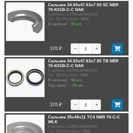
Сальник 34.93x47.63x7.93 SC NBR
70-K01B-C-C NAK
В дюймах:
1.375x1.875x0.312
Тип:
SC
Материал:
NBR
?
В наличии
:
55 шт.
370 ₽
−
+
Сальник 34.93x47.63x7.95 TB NBR
70-K01B-C-C NAK
В дюймах:
1.375x1.875x0.313
Тип:
TB
Материал:
NBR
?
В наличии
:
56 шт.
?
Под заказ
:
~54 шт.
370 ₽
−
+
Сальник 35x48x11 TC4 NBR 70-C-C
WLK
В дюймах:
1.378x1.890x0.433
Тип:
TC4
Материал:
NBR