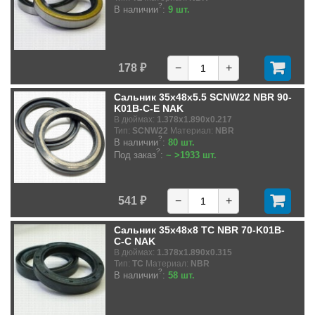
?
В наличии
:
9 шт.
178 ₽
−
+
Сальник 35x48x5.5 SCNW22 NBR 90-
K01B-C-E NAK
В дюймах:
1.378x1.890x0.217
Тип:
SCNW22
Материал:
NBR
?
В наличии
:
80 шт.
?
Под заказ
:
~ >1933 шт.
541 ₽
−
+
Сальник 35x48x8 TC NBR 70-K01B-
C-C NAK
В дюймах:
1.378x1.890x0.315
Тип:
TC
Материал:
NBR
?
В наличии
:
58 шт.