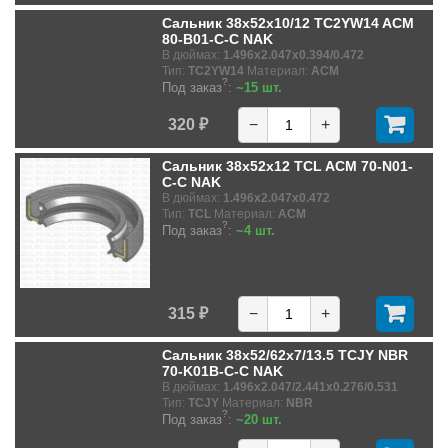
Сальник 38x52x10/12 TC2YW14 ACM
80-B01-C-C NAK
В дюймах:
1.496x2.047x0.394/0.472
Тип:
TC2YW14
Материал:
ACM
?
Под заказ
:
~15 шт.
320 ₽
−
+
Сальник 38x52x12 TCL ACM 70-N01-
C-C NAK
В дюймах:
1.496x2.047x0.472
Тип:
TCL
Материал:
ACM
?
Под заказ
:
~4 шт.
315 ₽
−
+
Сальник 38x52/62x7/13.5 TCJY NBR
70-K01B-C-C NAK
В дюймах:
1.496x2.047/2.441x0.276/0.531
Тип:
TCJY
Материал:
NBR
?
Под заказ
:
~20 шт.