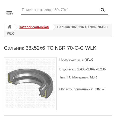
Меню
Каталог сальников
Сальник 38x52x6 TC NBR 70-C-C
WLK
Сальник 38x52x6 TC NBR 70-C-C WLK
Производитель:
WLK
В дюймах:
1.496x2.047x0.236
Тип:
TC
Материал:
NBR
Область применения:
38x52