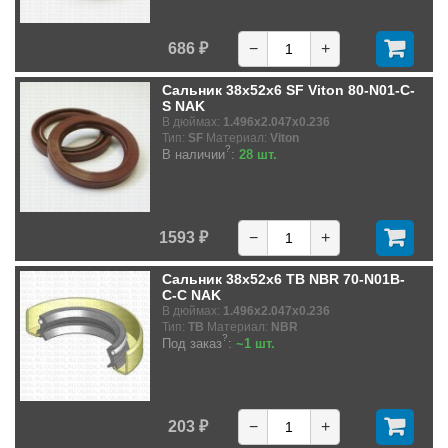
686 ₽
−
+
Сальник 38x52x6 SF Viton 80-N01-C-
S NAK
В дюймах:
1.496x2.047x0.236
Тип:
SF
Материал:
Viton
?
В наличии
:
28 шт.
1593 ₽
−
+
Сальник 38x52x6 TB NBR 70-N01B-
C-C NAK
В дюймах:
1.496x2.047x0.236
Тип:
TB
Материал:
NBR
?
Под заказ
:
~1 шт.
203 ₽
−
+