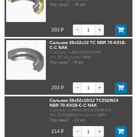
?
Под заказ
:
~20 шт.
203 ₽
−
+
Сальник 38x52x10 TC NBR 70-K01B-
C-C NAK
В дюймах:
1.496x2.047x0.394
Тип:
TC
Материал:
NBR
?
Под заказ
:
~8 шт.
203 ₽
−
+
Сальник 38x52x10/12 TC2S2W14
NBR 70-K01B-C-C NAK
В дюймах:
1.496x2.047x0.394/0.472
Тип:
TC2S2W14
Материал:
NBR
?
Под заказ
:
~13 шт.
214 ₽
−
+