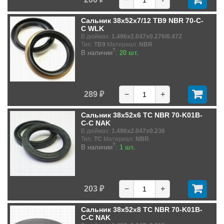
Сальник 38x52x7/12 TB9 NBR 70-C-
C WLK
В дюймах:
1.496x2.047x0.276/0.472
Тип:
TB9
Материал:
NBR
?
В наличии
:
20 шт.
289 ₽
−
+
Сальник 38x52x6 TC NBR 70-K01B-
C-C NAK
В дюймах:
1.496x2.047x0.236
Тип:
TC
Материал:
NBR
?
В наличии
:
1 шт.
203 ₽
−
+
Сальник 38x52x8 TC NBR 70-K01B-
C-C NAK