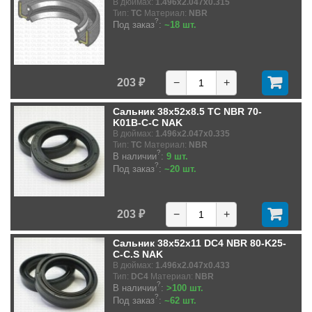
В дюймах:
1.496x2.047x0.315
Тип:
TC
Материал:
NBR
?
Под заказ
:
~18 шт.
203 ₽
−
+
Сальник 38x52x8.5 TC NBR 70-
K01B-C-C NAK
В дюймах:
1.496x2.047x0.335
Тип:
TC
Материал:
NBR
?
В наличии
:
9 шт.
?
Под заказ
:
~20 шт.
203 ₽
−
+
Сальник 38x52x11 DC4 NBR 80-K25-
C-C.S NAK
В дюймах:
1.496x2.047x0.433
Тип:
DC4
Материал:
NBR
?
В наличии
:
>100 шт.
?
Под заказ
:
~62 шт.