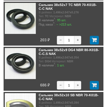
Сальник 38x52x7 TC NBR 70-K01B-
C-C NAK
В дюймах:
1.496x2.047x0.276
Тип:
TC
Материал:
NBR
?
В наличии
:
95 шт.
?
Под заказ
:
~ >213 шт.
203 ₽
−
+
Сальник 38x52x9 DG4 NBR 80-K01B-
C-C.S NAK
В дюймах:
1.496x2.047x0.354
Тип:
DG4
Материал:
NBR
?
В наличии
:
1 шт.
686 ₽
−
+
Сальник 38x52x10 SB NBR 70-K01B-
C-C NAK
В дюймах:
1.496x2.047x0.394
Тип:
SB
Материал:
NBR