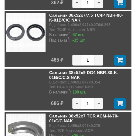
362 ₽
−
+
Сальник 38x52x7/7.5 TC4P NBR-80-
K-01B/C/C NAK
В дюймах:
1.496x2.047x0.276/0.295
Тип:
TC4P
Материал:
NBR
?
В наличии
:
57 шт.
?
Под заказ
:
~15 шт.
465 ₽
−
+
Сальник 38x52x9 DG4 NBR-80-K-
01B/C/C.S NAK
В дюймах:
1.496x2.047x0.354
Тип:
DG4
Материал:
NBR
?
В наличии
:
100 шт.
686 ₽
−
+
Сальник 38x52x7 TCR ACM-N-70-
01/C/C NAK
В дюймах:
1.496x2.047x0.276
Тип:
TCR
Материал:
ACM
?
Под заказ
:
~26 шт.