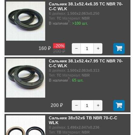
Сальник 38.1x52.4x6.35 TC NBR 70-
C-C WLK
В дюймах:
1.500x2.063x0.250
Тип:
TC
Материал:
NBR
?
В наличии
:
>100 шт.
-20%
160 ₽
−
+
200 ₽
Сальник 38.1x52.4x7.95 TC NBR 70-
C-C WLK
В дюймах:
1.500x2.063x0.313
Тип:
TC
Материал:
NBR
?
В наличии
:
65 шт.
200 ₽
−
+
Сальник 38x52x6 TB NBR 70-C-C
WLK
В дюймах:
1.496x2.047x0.236
Тип:
TB
Материал:
NBR