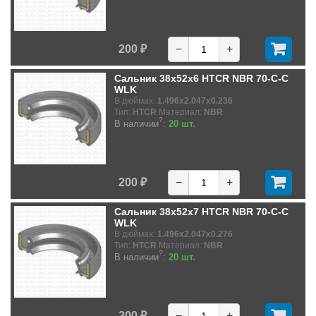
200 ₽
−
+
Сальник 38x52x6 HTCR NBR 70-C-C
WLK
В дюймах:
1.496x2.047x0.236
Тип:
HTCR
Материал:
NBR
?
В наличии
:
20 шт.
200 ₽
−
+
Сальник 38x52x7 HTCR NBR 70-C-C
WLK
В дюймах:
1.496x2.047x0.276
Тип:
HTCR
Материал:
NBR
?
В наличии
:
20 шт.
200 ₽
−
+