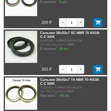
?
В наличии
:
5 шт.
200 ₽
−
+
Сальник 38x52x7 SC NBR 70-K01B-
C-C NAK
В дюймах:
1.496x2.047x0.276
Тип:
SC
Материал:
NBR
?
В наличии
:
10 шт.
203 ₽
−
+
Сальник 38x52x7 TA NBR 70-K01B-
C-C NAK
В дюймах:
1.496x2.047x0.276
Тип:
TA
Материал:
NBR
?
Под заказ
:
~45 шт.