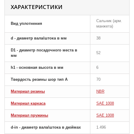
ХАРАКТЕРИСТИКИ
Сальник (арм.
Вид уплотнения
манжета)
d - диаметр вала/штока в мм
38
D1 - диаметр посадочного места в
52
мм
h1 - основная высота в мм
6
Твердость резины шор тип A
70
Материал резины
NBR
Материал каркаса
SAE 1008
Материал пружины
SAE 1008
d-in - диаметр вала/штока в дюймах
1.496