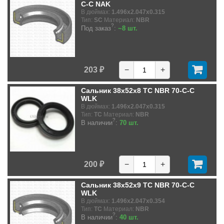
C-C NAK
В дюймах:
1.496x2.047x0.315
Тип:
SC
Материал:
NBR
?
Под заказ
:
~8 шт.
203 ₽
−
+
Сальник 38x52x8 TC NBR 70-C-C
WLK
В дюймах:
1.496x2.047x0.315
Тип:
TC
Материал:
NBR
?
В наличии
:
70 шт.
200 ₽
−
+
Сальник 38x52x9 TC NBR 70-C-C
WLK
В дюймах:
1.496x2.047x0.354
Тип:
TC
Материал:
NBR
?
В наличии
:
40 шт.