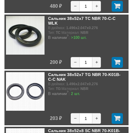
480 ₽
−
+
Сальник 38x52x7 TC NBR 70-C-C
WLK
В дюймах:
1.496x2.047x0.276
Тип:
TC
Материал:
NBR
?
В наличии
:
>100 шт.
200 ₽
−
+
Сальник 38x52x7 TG NBR 70-K01B-
C-C NAK
В дюймах:
1.496x2.047x0.276
Тип:
TG
Материал:
NBR
?
В наличии
:
2 шт.
203 ₽
−
+
Сальник 38x52x8 SC NBR 70-K01B-