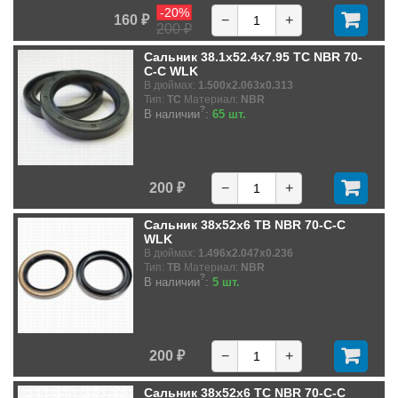
-20%
160 ₽
−
+
200 ₽
Сальник 38.1x52.4x7.95 TC NBR 70-
C-C WLK
В дюймах:
1.500x2.063x0.313
Тип:
TC
Материал:
NBR
?
В наличии
:
65 шт.
200 ₽
−
+
Сальник 38x52x6 TB NBR 70-C-C
WLK
В дюймах:
1.496x2.047x0.236
Тип:
TB
Материал:
NBR
?
В наличии
:
5 шт.
200 ₽
−
+
Сальник 38x52x6 TC NBR 70-C-C