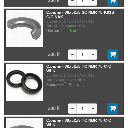
206 ₽
−
+
Сальник 38x52x8 SC NBR 70-K01B-
C-C NAK
В дюймах:
1.496x2.047x0.315
Тип:
SC
Материал:
NBR
?
Под заказ
:
~8 шт.
206 ₽
−
+
Сальник 38x52x8 TC NBR 70-C-C
WLK
В дюймах:
1.496x2.047x0.315
Тип:
TC
Материал:
NBR
?
В наличии
:
70 шт.
200 ₽
−
+
Сальник 38x52x9 TC NBR 70-C-C
WLK