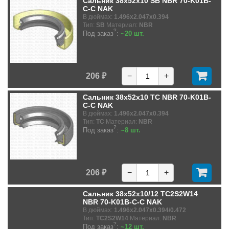
Сальник 38x52x10 SB NBR 70-K01B-
C-C NAK
В дюймах:
1.496x2.047x0.394
Тип:
SB
Материал:
NBR
?
Под заказ
:
~20 шт.
206 ₽
−
+
Сальник 38x52x10 TC NBR 70-K01B-
C-C NAK
В дюймах:
1.496x2.047x0.394
Тип:
TC
Материал:
NBR
?
Под заказ
:
~8 шт.
206 ₽
−
+
Сальник 38x52x10/12 TC2S2W14
NBR 70-K01B-C-C NAK
В дюймах:
1.496x2.047x0.394/0.472
Тип:
TC2S2W14
Материал:
NBR
?
Под заказ
:
~12 шт.