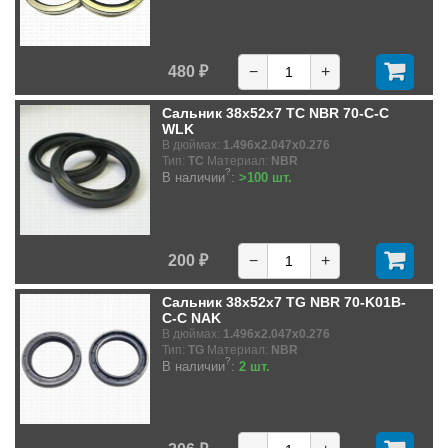
480 ₽
−
+
Сальник 38x52x7 TC NBR 70-C-C
WLK
В дюймах:
1.496x2.047x0.276
Тип:
TC
Материал:
NBR
?
В наличии
:
>100 шт.
200 ₽
−
+
Сальник 38x52x7 TG NBR 70-K01B-
C-C NAK
В дюймах:
1.496x2.047x0.276
Тип:
TG
Материал:
NBR
?
В наличии
:
2 шт.