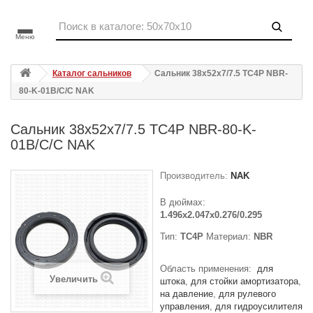
Меню
Каталог сальников
Сальник 38x52x7/7.5 TC4P NBR-
80-K-01B/C/C NAK
Сальник 38x52x7/7.5 TC4P NBR-80-K-
01B/C/C NAK
Производитель:
NAK
В дюймах:
1.496x2.047x0.276/0.295
Тип:
TC4P
Материал:
NBR
Область применения:
для
Увеличить
штока
для стойки амортизатора
на давление
для рулевого
управления
для гидроусилителя