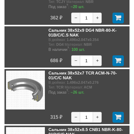
Тип:
TCJY
Материал:
NBR
?
Под заказ
:
~20 шт.
362 ₽
−
+
Сальник 38x52x9 DG4 NBR-80-K-
01B/C/C.S NAK
В дюймах:
1.496x2.047x0.354
Тип:
DG4
Материал:
NBR
?
В наличии
:
100 шт.
686 ₽
−
+
Сальник 38x52x7 TCR ACM-N-70-
01/C/C NAK
В дюймах:
1.496x2.047x0.276
Тип:
TCR
Материал:
ACM
?
Под заказ
:
~26 шт.
315 ₽
−
+
Сальник 38x52x8.5 CNB1 NBR-K-80-