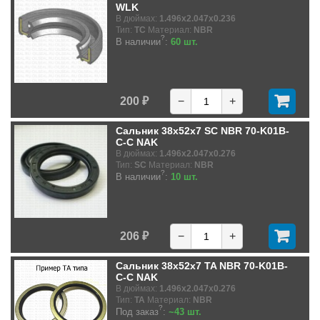
WLK
В дюймах:
1.496x2.047x0.236
Тип:
TC
Материал:
NBR
?
В наличии
:
60 шт.
200 ₽
−
+
Сальник 38x52x7 SC NBR 70-K01B-
C-C NAK
В дюймах:
1.496x2.047x0.276
Тип:
SC
Материал:
NBR
?
В наличии
:
10 шт.
206 ₽
−
+
Сальник 38x52x7 TA NBR 70-K01B-
C-C NAK
В дюймах:
1.496x2.047x0.276
Тип:
TA
Материал:
NBR
?
Под заказ
:
~43 шт.