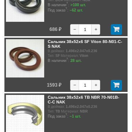
Тип:
DC4
Материал:
NBR
?
В наличии
:
>100 шт.
?
Под заказ
:
~62 шт.
686 ₽
−
+
Сальник 38x52x6 SF Viton 80-N01-C-
S NAK
В дюймах:
1.496x2.047x0.236
Тип:
SF
Материал:
Viton
?
В наличии
:
28 шт.
1593 ₽
−
+
Сальник 38x52x6 TB NBR 70-N01B-
C-C NAK
В дюймах:
1.496x2.047x0.236
Тип:
TB
Материал:
NBR
?
Под заказ
:
~1 шт.