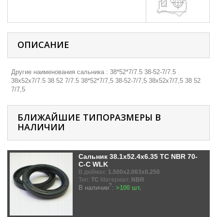
ОПИСАНИЕ
Другие наименования сальника : 38*52*7/7.5 38-52-7/7.5
38х52х7/7.5 38 52 7/7.5 38*52*7/7,5 38-52-7/7,5 38х52х7/7,5 38 52
7/7,5
БЛИЖАЙШИЕ ТИПОРАЗМЕРЫ В
НАЛИЧИИ
Сальник 38.1x52.4x6.35 TC NBR 70-
C-C WLK
В дюймах:
1.500x2.063x0.250
Тип:
TC
Материал:
NBR
?
В наличии
:
>100 шт.