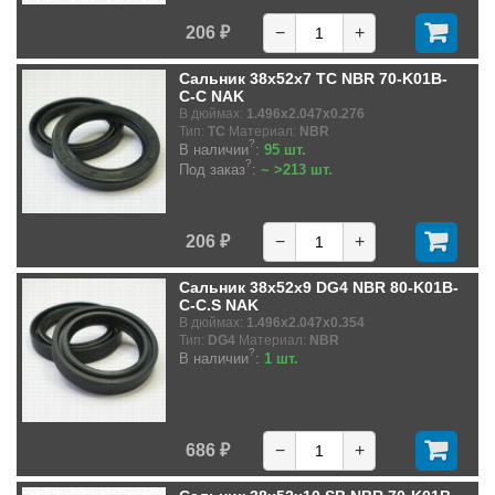
206 ₽
−
+
Сальник 38x52x7 TC NBR 70-K01B-
C-C NAK
В дюймах:
1.496x2.047x0.276
Тип:
TC
Материал:
NBR
?
В наличии
:
95 шт.
?
Под заказ
:
~ >213 шт.
206 ₽
−
+
Сальник 38x52x9 DG4 NBR 80-K01B-
C-C.S NAK
В дюймах:
1.496x2.047x0.354
Тип:
DG4
Материал:
NBR
?
В наличии
:
1 шт.
686 ₽
−
+