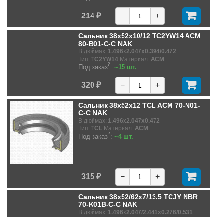
214 ₽
−
+
Сальник 38x52x10/12 TC2YW14 ACM
80-B01-C-C NAK
В дюймах:
1.496x2.047x0.394/0.472
Тип:
TC2YW14
Материал:
ACM
?
Под заказ
:
~15 шт.
320 ₽
−
+
Сальник 38x52x12 TCL ACM 70-N01-
C-C NAK
В дюймах:
1.496x2.047x0.472
Тип:
TCL
Материал:
ACM
?
Под заказ
:
~4 шт.
315 ₽
−
+
Сальник 38x52/62x7/13.5 TCJY NBR
70-K01B-C-C NAK
В дюймах:
1.496x2.047/2.441x0.276/0.531