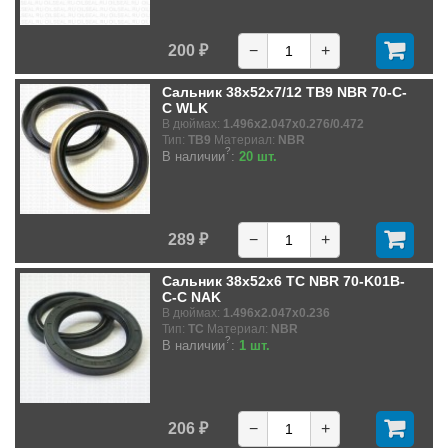
200 ₽
−
+
Сальник 38x52x7/12 TB9 NBR 70-C-
C WLK
В дюймах:
1.496x2.047x0.276/0.472
Тип:
TB9
Материал:
NBR
?
В наличии
:
20 шт.
289 ₽
−
+
Сальник 38x52x6 TC NBR 70-K01B-
C-C NAK
В дюймах:
1.496x2.047x0.236
Тип:
TC
Материал:
NBR
?
В наличии
:
1 шт.
206 ₽
−
+