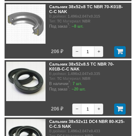
Сальник 38x52x8 TC NBR 70-K01B-
C-C NAK
В дюймах:
1.496x2.047x0.315
Тип:
TC
Материал:
NBR
?
Под заказ
:
~8 шт.
206 ₽
−
+
Сальник 38x52x8.5 TC NBR 70-
K01B-C-C NAK
В дюймах:
1.496x2.047x0.335
Тип:
TC
Материал:
NBR
?
В наличии
:
7 шт.
?
Под заказ
:
~20 шт.
206 ₽
−
+
Сальник 38x52x11 DC4 NBR 80-K25-
C-C.S NAK
В дюймах:
1.496x2.047x0.433