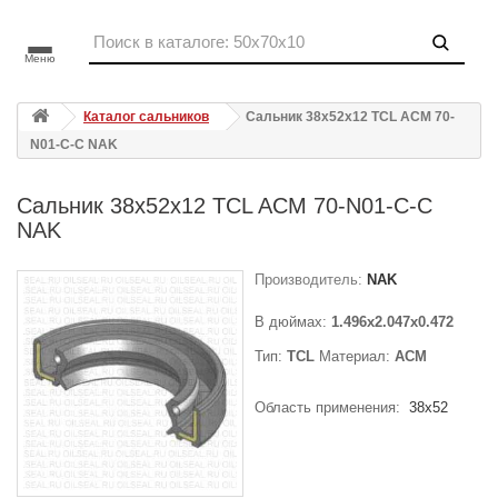
Меню
Каталог сальников
Сальник 38x52x12 TCL ACM 70-
N01-C-C NAK
Сальник 38x52x12 TCL ACM 70-N01-C-C
NAK
Производитель:
NAK
В дюймах:
1.496x2.047x0.472
Тип:
TCL
Материал:
ACM
Область применения:
38x52