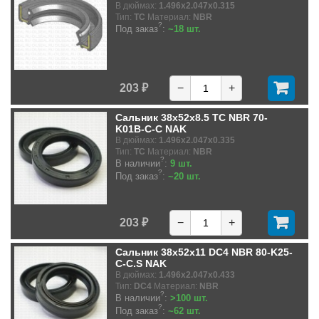
В дюймах:
1.496x2.047x0.315
Тип:
TC
Материал:
NBR
?
Под заказ
:
~18 шт.
203 ₽
−
+
Сальник 38x52x8.5 TC NBR 70-
K01B-C-C NAK
В дюймах:
1.496x2.047x0.335
Тип:
TC
Материал:
NBR
?
В наличии
:
9 шт.
?
Под заказ
:
~20 шт.
203 ₽
−
+
Сальник 38x52x11 DC4 NBR 80-K25-
C-C.S NAK
В дюймах:
1.496x2.047x0.433
Тип:
DC4
Материал:
NBR
?
В наличии
:
>100 шт.
?
Под заказ
:
~62 шт.