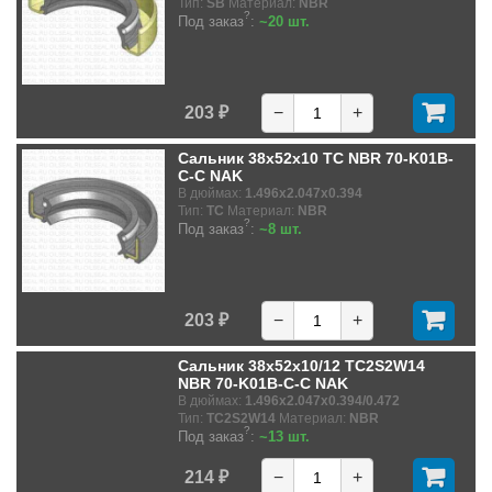
Тип:
SB
Материал:
NBR
?
Под заказ
:
~20 шт.
203 ₽
−
+
Сальник 38x52x10 TC NBR 70-K01B-
C-C NAK
В дюймах:
1.496x2.047x0.394
Тип:
TC
Материал:
NBR
?
Под заказ
:
~8 шт.
203 ₽
−
+
Сальник 38x52x10/12 TC2S2W14
NBR 70-K01B-C-C NAK
В дюймах:
1.496x2.047x0.394/0.472
Тип:
TC2S2W14
Материал:
NBR
?
Под заказ
:
~13 шт.
214 ₽
−
+