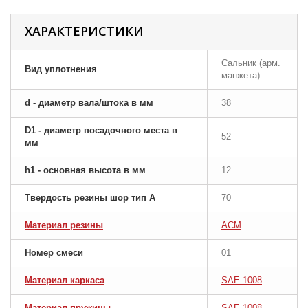
ХАРАКТЕРИСТИКИ
Сальник (арм.
Вид уплотнения
манжета)
d - диаметр вала/штока в мм
38
D1 - диаметр посадочного места в
52
мм
h1 - основная высота в мм
12
Твердость резины шор тип A
70
Материал резины
ACM
Номер смеси
01
Материал каркаса
SAE 1008
Материал пружины
SAE 1008