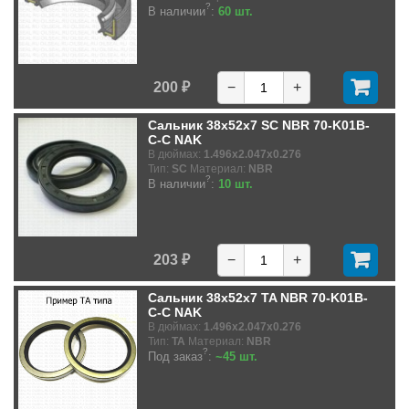
?
В наличии
:
60 шт.
200 ₽
−
+
Сальник 38x52x7 SC NBR 70-K01B-
C-C NAK
В дюймах:
1.496x2.047x0.276
Тип:
SC
Материал:
NBR
?
В наличии
:
10 шт.
203 ₽
−
+
Сальник 38x52x7 TA NBR 70-K01B-
C-C NAK
В дюймах:
1.496x2.047x0.276
Тип:
TA
Материал:
NBR
?
Под заказ
:
~45 шт.