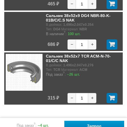
465 ₽
−
+
Сальник 38x52x9 DG4 NBR-80-K-
01B/C/C.S NAK
В дюймах:
1.496x2.047x0.354
Тип:
DG4
Материал:
NBR
?
В наличии
:
100 шт.
686 ₽
−
+
Сальник 38x52x7 TCR ACM-N-70-
01/C/C NAK
В дюймах:
1.496x2.047x0.276
Тип:
TCR
Материал:
ACM
?
Под заказ
:
~26 шт.
315 ₽
−
+
?
Под заказ
:
~4 шт.
Запрос