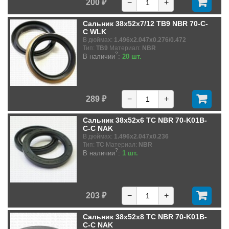
200 ₽
−
+
Сальник 38x52x7/12 TB9 NBR 70-C-
C WLK
В дюймах:
1.496x2.047x0.276/0.472
Тип:
TB9
Материал:
NBR
?
В наличии
:
20 шт.
289 ₽
−
+
Сальник 38x52x6 TC NBR 70-K01B-
C-C NAK
В дюймах:
1.496x2.047x0.236
Тип:
TC
Материал:
NBR
?
В наличии
:
1 шт.
203 ₽
−
+
Сальник 38x52x8 TC NBR 70-K01B-
C-C NAK