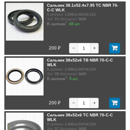
Сальник 38.1x52.4x7.95 TC NBR 70-
C-C WLK
В дюймах:
1.500x2.063x0.313
Тип:
TC
Материал:
NBR
?
В наличии
:
65 шт.
200 ₽
−
+
Сальник 38x52x6 TB NBR 70-C-C
WLK
В дюймах:
1.496x2.047x0.236
Тип:
TB
Материал:
NBR
?
В наличии
:
5 шт.
200 ₽
−
+
Сальник 38x52x6 TC NBR 70-C-C
WLK
В дюймах:
1.496x2.047x0.236
Тип:
TC
Материал:
NBR