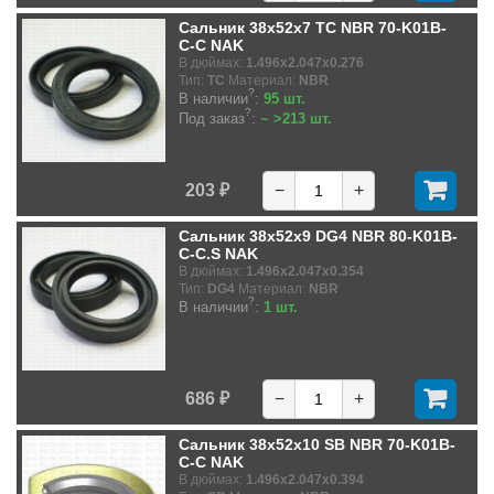
Сальник 38x52x7 TC NBR 70-K01B-
C-C NAK
В дюймах:
1.496x2.047x0.276
Тип:
TC
Материал:
NBR
?
В наличии
:
95 шт.
?
Под заказ
:
~ >213 шт.
203 ₽
−
+
Сальник 38x52x9 DG4 NBR 80-K01B-
C-C.S NAK
В дюймах:
1.496x2.047x0.354
Тип:
DG4
Материал:
NBR
?
В наличии
:
1 шт.
686 ₽
−
+
Сальник 38x52x10 SB NBR 70-K01B-
C-C NAK
В дюймах:
1.496x2.047x0.394