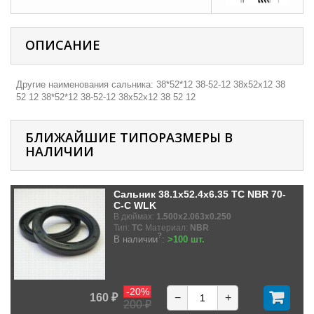
ОПИСАНИЕ
Другие наименования сальника: 38*52*12 38-52-12 38х52х12 38
52 12 38*52*12 38-52-12 38х52х12 38 52 12
БЛИЖАЙШИЕ ТИПОРАЗМЕРЫ В
НАЛИЧИИ
Сальник 38.1x52.4x6.35 TC NBR 70-
C-C WLK
В дюймах:
1.500x2.063x0.250
Тип:
TC
Материал:
NBR
?
В наличии
:
>100 шт.
-20%
160 ₽
−
+
200 ₽