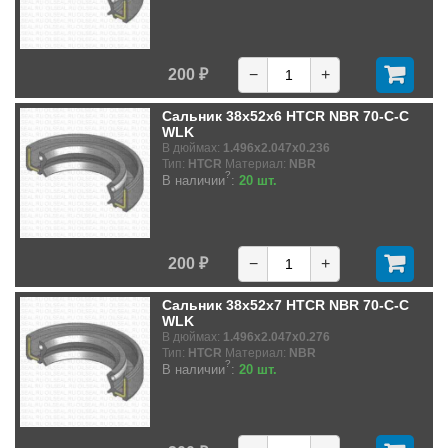
200 ₽
−
+
Сальник 38x52x6 HTCR NBR 70-C-C
WLK
В дюймах:
1.496x2.047x0.236
Тип:
HTCR
Материал:
NBR
?
В наличии
:
20 шт.
200 ₽
−
+
Сальник 38x52x7 HTCR NBR 70-C-C
WLK
В дюймах:
1.496x2.047x0.276
Тип:
HTCR
Материал:
NBR
?
В наличии
:
20 шт.