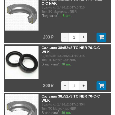
C-C NAK
В дюймах:
1.496x2.047x0.315
Тип:
SC
Материал:
NBR
?
Под заказ
:
~8 шт.
203 ₽
−
+
Сальник 38x52x8 TC NBR 70-C-C
WLK
В дюймах:
1.496x2.047x0.315
Тип:
TC
Материал:
NBR
?
В наличии
:
70 шт.
200 ₽
−
+
Сальник 38x52x9 TC NBR 70-C-C
WLK
В дюймах:
1.496x2.047x0.354
Тип:
TC
Материал:
NBR
?
В наличии
:
40 шт.