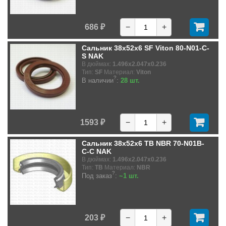
686 ₽
−
+
Сальник 38x52x6 SF Viton 80-N01-C-
S NAK
В дюймах:
1.496x2.047x0.236
Тип:
SF
Материал:
Viton
?
В наличии
:
28 шт.
1593 ₽
−
+
Сальник 38x52x6 TB NBR 70-N01B-
C-C NAK
В дюймах:
1.496x2.047x0.236
Тип:
TB
Материал:
NBR
?
Под заказ
:
~1 шт.
203 ₽
−
+