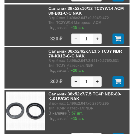
Сальник 38x52x10/12 TC2YW14 ACM
80-B01-C-C NAK
В дюймах:
1.496x2.047x0.394/0.472
Тип:
TC2YW14
Материал:
ACM
?
Под заказ
:
~15 шт.
320 ₽
−
+
Сальник 38x52/62x7/13.5 TCJY NBR
70-K01B-C-C NAK
В дюймах:
1.496x2.047/2.441x0.276/0.531
Тип:
TCJY
Материал:
NBR
?
Под заказ
:
~20 шт.
362 ₽
−
+
Сальник 38x52x7/7.5 TC4P NBR-80-
K-01B/C/C NAK
В дюймах:
1.496x2.047x0.276/0.295
Тип:
TC4P
Материал:
NBR
?
В наличии
:
57 шт.
?
Под заказ
:
~15 шт.