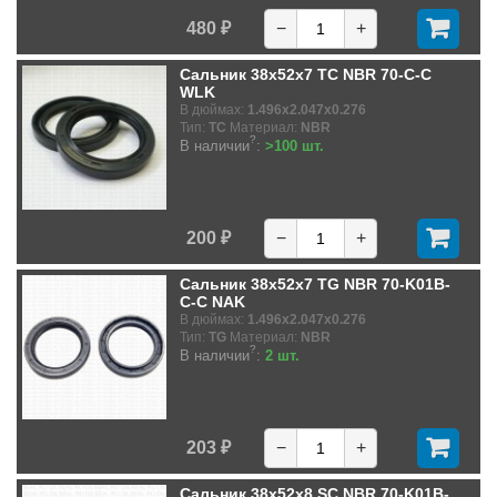
480 ₽
−
+
Сальник 38x52x7 TC NBR 70-C-C
WLK
В дюймах:
1.496x2.047x0.276
Тип:
TC
Материал:
NBR
?
В наличии
:
>100 шт.
200 ₽
−
+
Сальник 38x52x7 TG NBR 70-K01B-
C-C NAK
В дюймах:
1.496x2.047x0.276
Тип:
TG
Материал:
NBR
?
В наличии
:
2 шт.
203 ₽
−
+
Сальник 38x52x8 SC NBR 70-K01B-