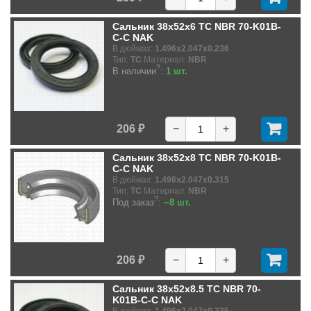
Сальник 38x52x6 TC NBR 70-K01B-
C-C NAK
В дюймах:
1.496x2.047x0.236
Тип:
TC
Материал:
NBR
?
В наличии
:
1 шт.
206 ₽
−
+
Сальник 38x52x8 TC NBR 70-K01B-
C-C NAK
В дюймах:
1.496x2.047x0.315
Тип:
TC
Материал:
NBR
?
Под заказ
:
~8 шт.
206 ₽
−
+
Сальник 38x52x8.5 TC NBR 70-
K01B-C-C NAK