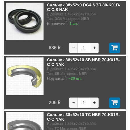
Сальник 38x52x9 DG4 NBR 80-K01B-
C-C.S NAK
В дюймах:
1.496x2.047x0.354
Тип:
DG4
Материал:
NBR
?
В наличии
:
1 шт.
686 ₽
−
+
Сальник 38x52x10 SB NBR 70-K01B-
C-C NAK
В дюймах:
1.496x2.047x0.394
Тип:
SB
Материал:
NBR
?
Под заказ
:
~20 шт.
206 ₽
−
+
Сальник 38x52x10 TC NBR 70-K01B-
C-C NAK
В дюймах:
1.496x2.047x0.394
Тип:
TC
Материал:
NBR