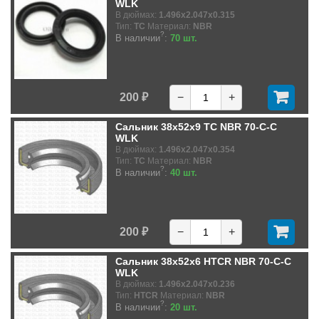
WLK
В дюймах:
1.496x2.047x0.315
Тип:
TC
Материал:
NBR
?
В наличии
:
70 шт.
200 ₽
−
+
Сальник 38x52x9 TC NBR 70-C-C
WLK
В дюймах:
1.496x2.047x0.354
Тип:
TC
Материал:
NBR
?
В наличии
:
40 шт.
200 ₽
−
+
Сальник 38x52x6 HTCR NBR 70-C-C
WLK
В дюймах:
1.496x2.047x0.236
Тип:
HTCR
Материал:
NBR
?
В наличии
:
20 шт.