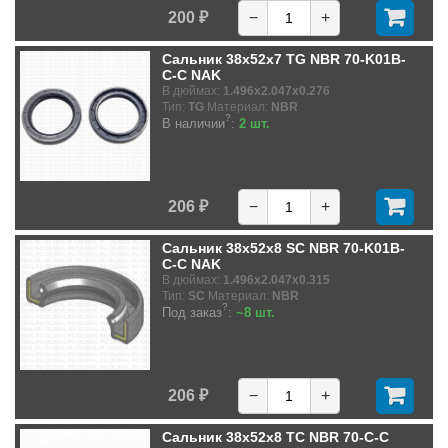
200 ₽
−
+
Сальник 38x52x7 TG NBR 70-K01B-
C-C NAK
В дюймах:
1.496x2.047x0.276
Тип:
TG
Материал:
NBR
?
В наличии
:
2 шт.
206 ₽
−
+
Сальник 38x52x8 SC NBR 70-K01B-
C-C NAK
В дюймах:
1.496x2.047x0.315
Тип:
SC
Материал:
NBR
?
Под заказ
:
~8 шт.
206 ₽
−
+
Сальник 38x52x8 TC NBR 70-C-C