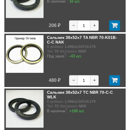
В наличии
:
10 шт.
206 ₽
−
+
Сальник 38x52x7 TA NBR 70-K01B-
C-C NAK
В дюймах:
1.496x2.047x0.276
Тип:
TA
Материал:
NBR
?
Под заказ
:
~43 шт.
480 ₽
−
+
Сальник 38x52x7 TC NBR 70-C-C
WLK
В дюймах:
1.496x2.047x0.276
Тип:
TC
Материал:
NBR
?
В наличии
:
>100 шт.