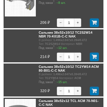
?
Под заказ
:
~8 шт.
206 ₽
−
+
Сальник 38x52x10/12 TC2S2W14
NBR 70-K01B-C-C NAK
В дюймах:
1.496x2.047x0.394/0.472
Тип:
TC2S2W14
Материал:
NBR
?
Под заказ
:
~12 шт.
214 ₽
−
+
Сальник 38x52x10/12 TC2YW14 ACM
80-B01-C-C NAK
В дюймах:
1.496x2.047x0.394/0.472
Тип:
TC2YW14
Материал:
ACM
?
Под заказ
:
~15 шт.
320 ₽
−
+
Сальник 38x52x12 TCL ACM 70-N01-
C-C NAK