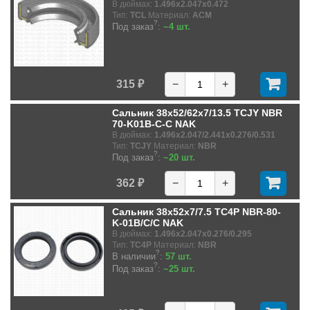
В дюймах:
1.496x2.047x0.472
Тип:
TCL
Материал:
ACM
?
Под заказ
:
~4 шт.
315 ₽
−
+
Сальник 38x52/62x7/13.5 TCJY NBR
70-K01B-C-C NAK
В дюймах:
1.496x2.047/2.441x0.276/0.531
Тип:
TCJY
Материал:
NBR
?
Под заказ
:
~20 шт.
362 ₽
−
+
Сальник 38x52x7/7.5 TC4P NBR-80-
K-01B/C/C NAK
В дюймах:
1.496x2.047x0.276/0.295
Тип:
TC4P
Материал:
NBR
?
В наличии
:
57 шт.
?
Под заказ
:
~25 шт.