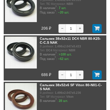
В дюймах:
1.496x2.047x0.335
Тип:
TC
Материал:
NBR
?
В наличии
:
7 шт.
?
Под заказ
:
~20 шт.
206 ₽
−
+
Сальник 38x52x11 DC4 NBR 80-K25-
C-C.S NAK
В дюймах:
1.496x2.047x0.433
Тип:
DC4
Материал:
NBR
?
В наличии
:
>100 шт.
?
Под заказ
:
~62 шт.
686 ₽
−
+
Сальник 38x52x6 SF Viton 80-N01-C-
S NAK
В дюймах:
1.496x2.047x0.236
Тип:
SF
Материал:
Viton
?
В наличии
:
28 шт.