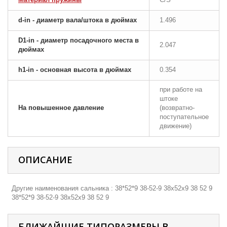
d-in - диаметр вала/штока в дюймах
1.496
D1-in - диаметр посадочного места в
2.047
дюймах
h1-in - основная высота в дюймах
0.354
при работе на
штоке
На повышенное давление
(возвратно-
поступательное
движение)
ОПИСАНИЕ
Другие наименования сальника : 38*52*9 38-52-9 38х52х9 38 52 9
38*52*9 38-52-9 38х52х9 38 52 9
БЛИЖАЙШИЕ ТИПОРАЗМЕРЫ В