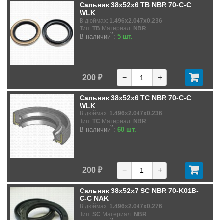
Сальник 38x52x6 TB NBR 70-C-C
WLK
В дюймах:
1.496x2.047x0.236
Тип:
TB
Материал:
NBR
?
В наличии
:
5 шт.
200 ₽
−
+
Сальник 38x52x6 TC NBR 70-C-C
WLK
В дюймах:
1.496x2.047x0.236
Тип:
TC
Материал:
NBR
?
В наличии
:
60 шт.
200 ₽
−
+
Сальник 38x52x7 SC NBR 70-K01B-
C-C NAK
В дюймах:
1.496x2.047x0.276
Тип:
SC
Материал:
NBR
?