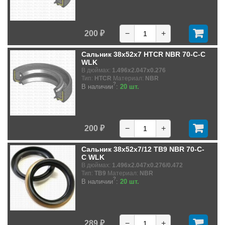
200 ₽
−
+
Сальник 38x52x7 HTCR NBR 70-C-C
WLK
В дюймах:
1.496x2.047x0.276
Тип:
HTCR
Материал:
NBR
?
В наличии
:
20 шт.
200 ₽
−
+
Сальник 38x52x7/12 TB9 NBR 70-C-
C WLK
В дюймах:
1.496x2.047x0.276/0.472
Тип:
TB9
Материал:
NBR
?
В наличии
:
20 шт.
289 ₽
−
+