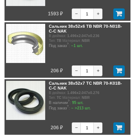
1593 ₽
−
+
Сальник 38x52x6 TB NBR 70-N01B-
C-C NAK
В дюймах:
1.496x2.047x0.236
Тип:
TB
Материал:
NBR
?
Под заказ
:
~1 шт.
206 ₽
−
+
Сальник 38x52x7 TC NBR 70-K01B-
C-C NAK
В дюймах:
1.496x2.047x0.276
Тип:
TC
Материал:
NBR
?
В наличии
:
95 шт.
?
Под заказ
:
~ >213 шт.
206 ₽
−
+