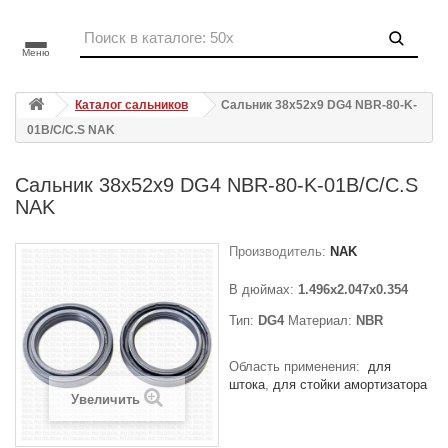
Меню
Каталог сальников
Сальник 38x52x9 DG4 NBR-80-K-
01B/C/C.S NAK
Сальник 38x52x9 DG4 NBR-80-K-01B/C/C.S
NAK
Производитель:
NAK
В дюймах:
1.496x2.047x0.354
Тип:
DG4
Материал:
NBR
Область применения:
для
штока
для стойки амортизатора
Увеличить