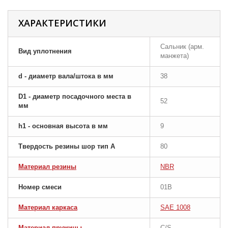
ХАРАКТЕРИСТИКИ
Сальник (арм.
Вид уплотнения
манжета)
d - диаметр вала/штока в мм
38
D1 - диаметр посадочного места в
52
мм
h1 - основная высота в мм
9
Твердость резины шор тип A
80
Материал резины
NBR
Номер смеси
01B
Материал каркаса
SAE 1008
Материал пружины
C/S