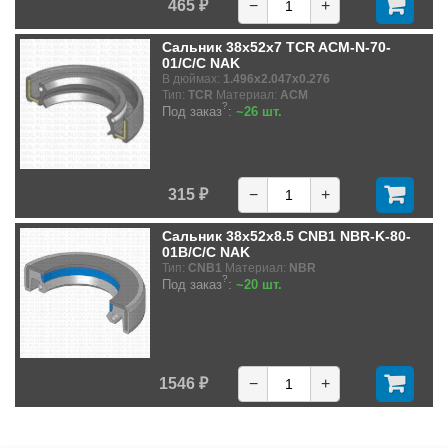
465 ₽
−
+
Сальник 38x52x7 TCR ACM-N-70-
01/C/C NAK
В дюймах:
1.496x2.047x0.276
Тип:
TCR
Материал:
ACM
?
Под заказ
:
~26 шт.
315 ₽
−
+
Сальник 38x52x8.5 CNB1 NBR-K-80-
01B/C/C NAK
Тип:
CNB1
Материал:
NBR
?
Под заказ
:
~20 шт.
1546 ₽
−
+