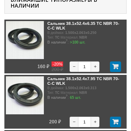
НАЛИЧИИ
Сальник 38.1x52.4x6.35 TC NBR 70-
C-C WLK
В дюймах:
1.500x2.063x0.250
Тип:
TC
Материал:
NBR
?
В наличии
:
>100 шт.
-20%
160 ₽
−
+
200 ₽
Сальник 38.1x52.4x7.95 TC NBR 70-
C-C WLK
В дюймах:
1.500x2.063x0.313
Тип:
TC
Материал:
NBR
?
В наличии
:
65 шт.
200 ₽
−
+