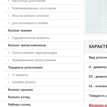
Кассетные уплотнения
Комбинированные уплотнения
Маслосъемные колпачки
для коленвала в обойме
Каталог манжет
Гидравлические манжеты
Каталог грязесъемников
ХАРАКТ
Грязесъемники гидроцилиндра
Вид уплотн
Армированные грязесъемники
d - диамет
Торцевые уплотнения
V манжеты
D1 - диаме
GAMMA (AXIAL)
h1 - основ
Каталог крышек
Твердость 
Каталог колец
Наборы колец
Материал р