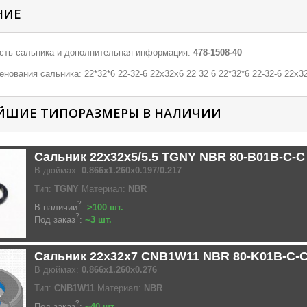
НИЕ
ть сальника и дополнительная информация:
478-1508-40
нования сальника: 22*32*6 22-32-6 22х32х6 22 32 6 22*32*6 22-32-6 22х32
ЙШИЕ ТИПОРАЗМЕРЫ В НАЛИЧИИ
Сальник 22x32x5/5.5 TGNY NBR 80-B01B-C-
В дюймах:
0.866x1.260x0.197/0.217
Тип:
TGNY
Материал:
NBR
?
В наличии
:
>100 шт.
?
Под заказ
:
~3 шт.
Сальник 22x32x7 CNB1W11 NBR 80-K01B-C-
В дюймах:
0.866x1.260x0.276
Тип:
CNB1W11
Материал:
NBR
?
Под заказ
:
~40 шт.