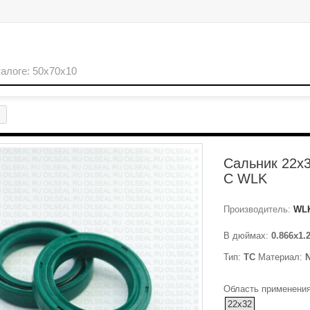
Сальник 22x
C WLK
Производитель:
WL
В дюймах:
0.866x1.
Тип:
TC
Материал:
Область применения
22x32