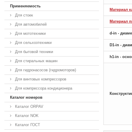
Применяемость
Материал к
Для стоек
Материал 
Для автомобилей
d-in - диам
Для мототехники
Для сельхозтехники
D1-in - ди
Для бытовой техники
h1-in - ос
Для стиральных машин
Для гидронасосов (гидромоторов)
Для винтовых компрессоров
Для компрессора кондиционера
Конструкти
Каталог номеров
Каталог ORPAV
Каталог NOK
Каталог ГОСТ