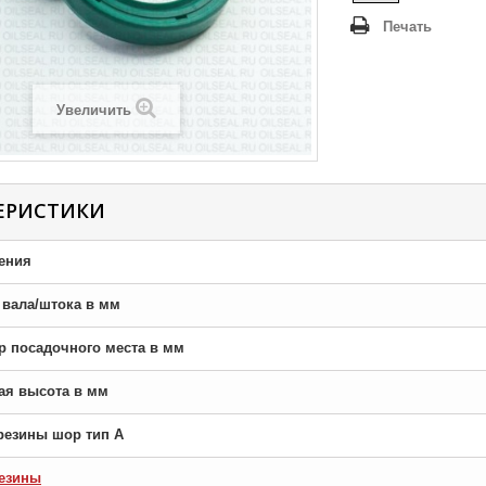
Печать
Увеличить
ЕРИСТИКИ
ения
р вала/штока в мм
тр посадочного места в мм
ная высота в мм
резины шор тип A
езины