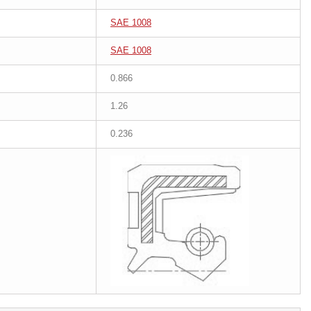
SAE 1008
SAE 1008
0.866
1.26
0.236