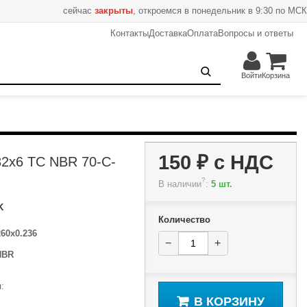
сейчас
закрыты
, откроемся в понедельник в 9:30 по МСК
Контакты
Доставка
Оплата
Вопросы и ответы
150 ₽
−
+
В корзину
Войти
Корзина
150 ₽
с НДС
32x6 TC NBR 70-C-
?
В наличии
:
5 шт.
K
Количество
260x0.236
−
+
NBR
:
В КОРЗИНУ