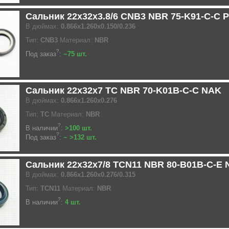
Сальник 22x32x3.8/6 CNB3 NBR 75-K91-C-C 
В дюймах:
0.866x1.260x0.150/0.236
Тип:
CNB3
Материал:
NBR
?
Под заказ
:
~75 шт.
Сальник 22x32x7 TC NBR 70-K01B-C-C NAK
В дюймах:
0.866x1.260x0.276
Тип:
TC
Материал:
NBR
?
В наличии
:
>100 шт.
?
Под заказ
:
~ >132 шт.
Сальник 22x32x7/8 TCN11 NBR 80-B01B-C-E
В дюймах:
0.866x1.260x0.276/0.315
Тип:
TCN11
Материал:
NBR
?
В наличии
:
4 шт.