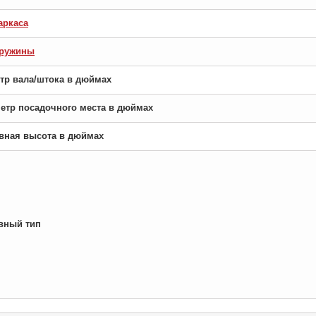
аркаса
пружины
етр вала/штока в дюймах
аметр посадочного места в дюймах
новная высота в дюймах
вный тип