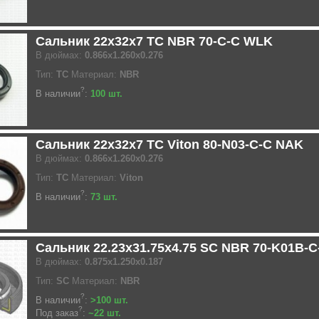
Сальник 22x32x7 TC NBR 70-C-C WLK
В дюймах:
0.866x1.260x0.276
Тип:
TC
Материал:
NBR
?
В наличии
:
100 шт.
Сальник 22x32x7 TC Viton 80-N03-C-C NAK
В дюймах:
0.866x1.260x0.276
Тип:
TC
Материал:
Viton
?
В наличии
:
73 шт.
Сальник 22.23x31.75x4.75 SC NBR 70-K01B-
В дюймах:
0.875x1.250x0.187
Тип:
SC
Материал:
NBR
?
В наличии
:
>100 шт.
?
Под заказ
:
~22 шт.