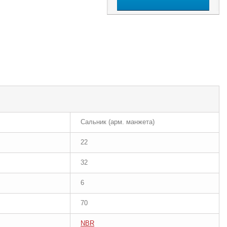
Сальник (арм. манжета)
22
32
6
70
NBR