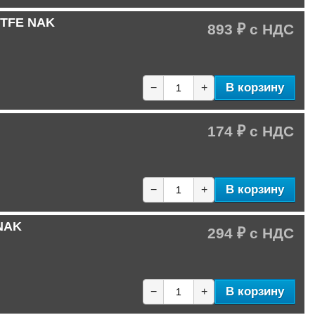
PTFE NAK
893 ₽
В корзину
−
+
174 ₽
В корзину
−
+
 NAK
294 ₽
В корзину
−
+