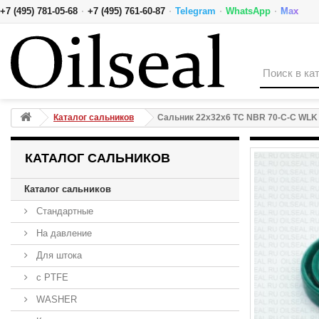
·
·
·
·
+7 (495) 781-05-68
+7 (495) 761-60-87
Telegram
WhatsApp
Max
Сальник 22x32x6 TC NBR 70-C-C WLK
Каталог сальников
Сальник 22x32x6 TC NBR 70-C-C WLK
КАТАЛОГ САЛЬНИКОВ
Каталог сальников
Стандартные
На давление
Для штока
с PTFE
WASHER