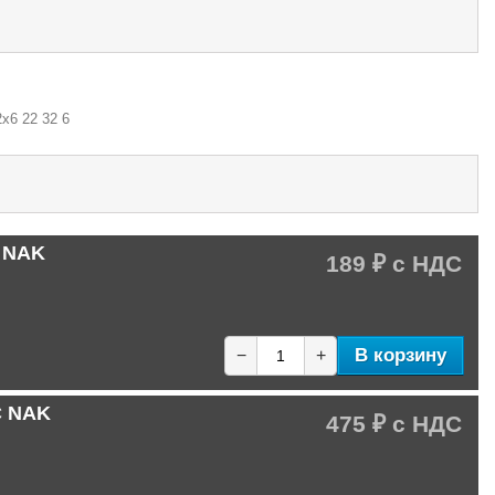
х6 22 32 6
C NAK
189 ₽
В корзину
−
+
C NAK
475 ₽