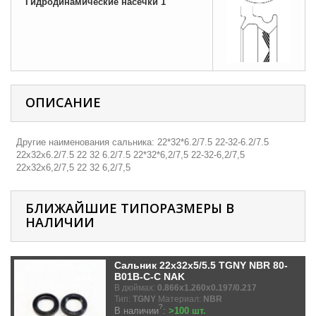
Гидродинамические насечки 1
ОПИСАНИЕ
Другие наименования сальника: 22*32*6.2/7.5 22-32-6.2/7.5
22х32х6.2/7.5 22 32 6.2/7.5 22*32*6,2/7,5 22-32-6,2/7,5
22х32х6,2/7,5 22 32 6,2/7,5
БЛИЖАЙШИЕ ТИПОРАЗМЕРЫ В
НАЛИЧИИ
Сальник 22x32x5/5.5 TGNY NBR 80-
B01B-C-C NAK
В дюймах:
0.866x1.260x0.197/0.217
Тип:
TGNY
Материал:
NBR
?
В наличии
:
>100 шт.