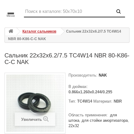
Меню
Каталог сальников
Сальник 22x32x6.2/7.5 TC4W14
NBR 80-K86-C-C NAK
Сальник 22x32x6.2/7.5 TC4W14 NBR 80-K86-
C-C NAK
Производитель:
NAK
В дюймах:
0.866x1.260x0.244/0.295
Тип:
TC4W14
Материал:
NBR
Область применения:
для
Увеличить
штока
для стойки амортизатора
22x32