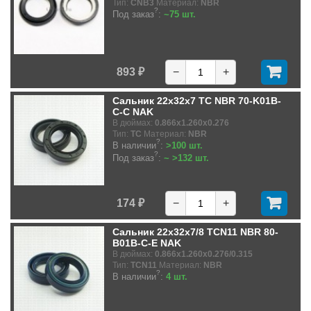
Тип:
CNB3
Материал:
NBR
?
Под заказ
:
~75 шт.
893 ₽
−
+
Сальник 22x32x7 TC NBR 70-K01B-
C-C NAK
В дюймах:
0.866x1.260x0.276
Тип:
TC
Материал:
NBR
?
В наличии
:
>100 шт.
?
Под заказ
:
~ >132 шт.
174 ₽
−
+
Сальник 22x32x7/8 TCN11 NBR 80-
B01B-C-E NAK
В дюймах:
0.866x1.260x0.276/0.315
Тип:
TCN11
Материал:
NBR
?
В наличии
:
4 шт.