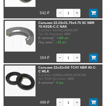
542 ₽
−
+
Сальник 22.23x31.75x4.75 SC NBR
70-K01B-C-C NAK
В дюймах:
0.875x1.250x0.187
Тип:
SC
Материал:
NBR
?
В наличии
:
>100 шт.
?
Под заказ
:
~22 шт.
164 ₽
−
+
Сальник 22x32x5/6 TC4Y NBR 90-C-
C WLK
В дюймах:
0.866x1.260x0.197/0.236
Тип:
TC4Y
Материал:
NBR
?
В наличии
:
6 шт.
498 ₽
−
+