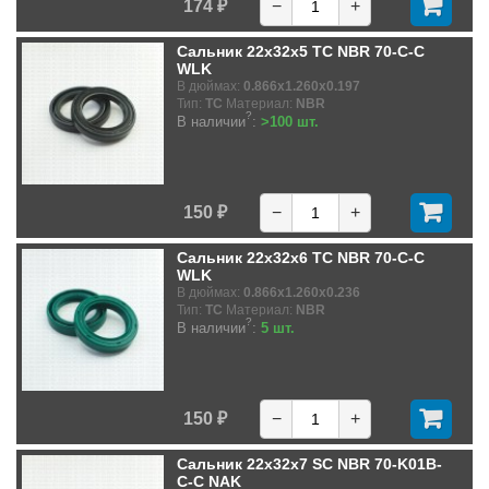
174 ₽
−
+
Сальник 22x32x5 TC NBR 70-C-C
WLK
В дюймах:
0.866x1.260x0.197
Тип:
TC
Материал:
NBR
?
В наличии
:
>100 шт.
150 ₽
−
+
Сальник 22x32x6 TC NBR 70-C-C
WLK
В дюймах:
0.866x1.260x0.236
Тип:
TC
Материал:
NBR
?
В наличии
:
5 шт.
150 ₽
−
+
Сальник 22x32x7 SC NBR 70-K01B-
C-C NAK