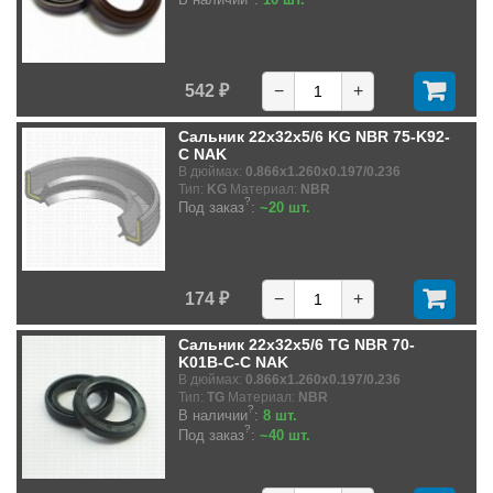
542 ₽
−
+
Сальник 22x32x5/6 KG NBR 75-K92-
C NAK
В дюймах:
0.866x1.260x0.197/0.236
Тип:
KG
Материал:
NBR
?
Под заказ
:
~20 шт.
174 ₽
−
+
Сальник 22x32x5/6 TG NBR 70-
K01B-C-C NAK
В дюймах:
0.866x1.260x0.197/0.236
Тип:
TG
Материал:
NBR
?
В наличии
:
8 шт.
?
Под заказ
:
~40 шт.