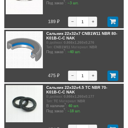
?
Под заказ
:
~3 шт.
189 ₽
−
+
Сальник 22x32x7 CNB1W11 NBR 80-
K01B-C-C NAK
В дюймах:
0.866x1.260x0.276
Тип:
CNB1W11
Материал:
NBR
?
Под заказ
:
~40 шт.
475 ₽
−
+
Сальник 22x32x4.5 TC NBR 70-
K01B-C-C NAK
В дюймах:
0.866x1.260x0.177
Тип:
TC
Материал:
NBR
?
В наличии
:
40 шт.
?
Под заказ
:
~18 шт.