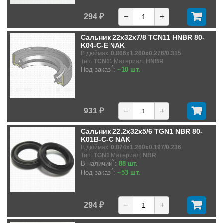
294 ₽
−
+
Сальник 22x32x7/8 TCN11 HNBR 80-
K04-C-E NAK
В дюймах:
0.866x1.260x0.276/0.315
Тип:
TCN11
Материал:
HNBR
?
Под заказ
:
~10 шт.
931 ₽
−
+
Сальник 22.2x32x5/6 TGN1 NBR 80-
K01B-C-C NAK
В дюймах:
0.874x1.260x0.197/0.236
Тип:
TGN1
Материал:
NBR
?
В наличии
:
88 шт.
?
Под заказ
:
~53 шт.
294 ₽
−
+