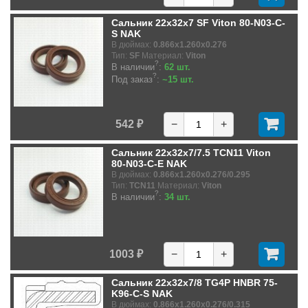
Сальник 22x32x7 SF Viton 80-N03-C-
S NAK
В дюймах:
0.866x1.260x0.276
Тип:
SF
Материал:
Viton
?
В наличии
:
62 шт.
?
Под заказ
:
~15 шт.
542 ₽
−
+
Сальник 22x32x7/7.5 TCN11 Viton
80-N03-C-E NAK
В дюймах:
0.866x1.260x0.276/0.295
Тип:
TCN11
Материал:
Viton
?
В наличии
:
34 шт.
1003 ₽
−
+
Сальник 22x32x7/8 TG4P HNBR 75-
K96-C-S NAK
В дюймах:
0.866x1.260x0.276/0.315