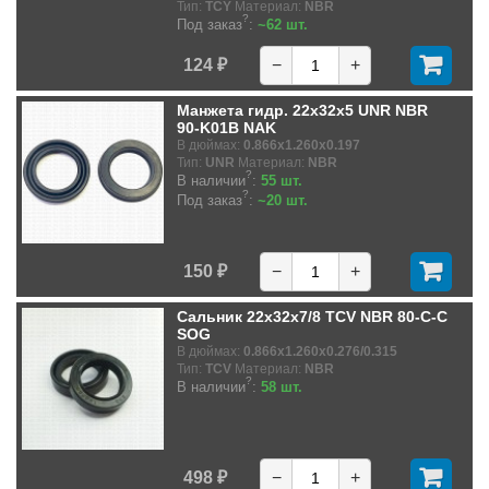
Тип:
TCY
Материал:
NBR
?
Под заказ
:
~62 шт.
124 ₽
−
+
Манжета гидр. 22x32x5 UNR NBR
90-K01B NAK
В дюймах:
0.866x1.260x0.197
Тип:
UNR
Материал:
NBR
?
В наличии
:
55 шт.
?
Под заказ
:
~20 шт.
150 ₽
−
+
Сальник 22x32x7/8 TCV NBR 80-C-C
SOG
В дюймах:
0.866x1.260x0.276/0.315
Тип:
TCV
Материал:
NBR
?
В наличии
:
58 шт.
498 ₽
−
+