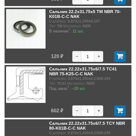
Сальник 22.2x31.75x5 TM NBR 70-
K01B-C-C NAK
В дюймах:
0.874x1.250x0.197
Тип:
TM
Материал:
NBR
?
В наличии
:
11 шт.
120 ₽
−
+
Сальник 22.22x31.75x6/7.5 TC41
NBR 75-K25-C-C NAK
В дюймах:
0.875x1.250x0.236/0.295
Тип:
TC41
Материал:
NBR
?
Под заказ
:
~20 шт.
602 ₽
−
+
Сальник 22.22x31.75x6/7.5 TCY NBR
80-K01B-C-C NAK
В дюймах:
0.875x1.250x0.236/0.295