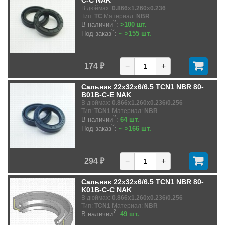
C-C NAK
В дюймах:
0.866x1.260x0.236
Тип:
TC
Материал:
NBR
?
В наличии
:
>100 шт.
?
Под заказ
:
~ >155 шт.
174 ₽
−
+
Сальник 22x32x6/6.5 TCN1 NBR 80-
B01B-C-E NAK
В дюймах:
0.866x1.260x0.236/0.256
Тип:
TCN1
Материал:
NBR
?
В наличии
:
64 шт.
?
Под заказ
:
~ >166 шт.
294 ₽
−
+
Сальник 22x32x6/6.5 TCN1 NBR 80-
K01B-C-C NAK
В дюймах:
0.866x1.260x0.236/0.256
Тип:
TCN1
Материал:
NBR
?
В наличии
:
49 шт.