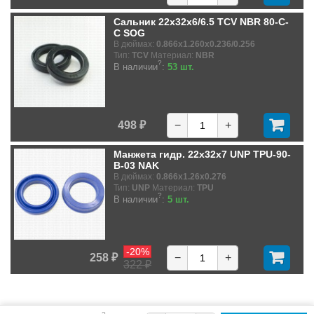
Сальник 22x32x6/6.5 TCV NBR 80-C-
C SOG
В дюймах:
0.866x1.260x0.236/0.256
Тип:
TCV
Материал:
NBR
?
В наличии
:
53 шт.
498 ₽
−
+
Манжета гидр. 22x32x7 UNP TPU-90-
B-03 NAK
В дюймах:
0.866x1.26x0.276
Тип:
UNP
Материал:
TPU
?
В наличии
:
5 шт.
-20%
258 ₽
−
+
322 ₽