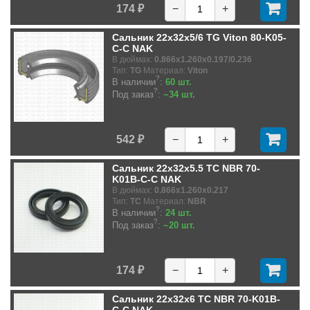
174 ₽
−
+
Сальник 22x32x5/6 TG Viton 80-K05-
C-C NAK
В дюймах:
0.866x1.260x0.197/0.236
Тип:
TG
Материал:
Viton
?
В наличии
:
60 шт.
?
Под заказ
:
~34 шт.
542 ₽
−
+
Сальник 22x32x5.5 TC NBR 70-
K01B-C-C NAK
В дюймах:
0.866x1.260x0.217
Тип:
TC
Материал:
NBR
?
В наличии
:
24 шт.
?
Под заказ
:
~20 шт.
174 ₽
−
+
Сальник 22x32x6 TC NBR 70-K01B-