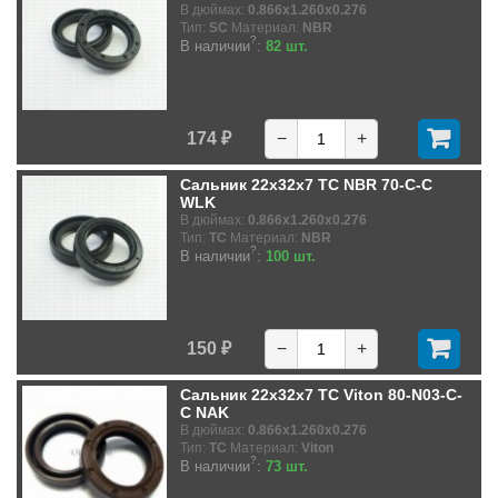
В дюймах:
0.866x1.260x0.276
Тип:
SC
Материал:
NBR
?
В наличии
:
82 шт.
174 ₽
−
+
Сальник 22x32x7 TC NBR 70-C-C
WLK
В дюймах:
0.866x1.260x0.276
Тип:
TC
Материал:
NBR
?
В наличии
:
100 шт.
150 ₽
−
+
Сальник 22x32x7 TC Viton 80-N03-C-
C NAK
В дюймах:
0.866x1.260x0.276
Тип:
TC
Материал:
Viton
?
В наличии
:
73 шт.