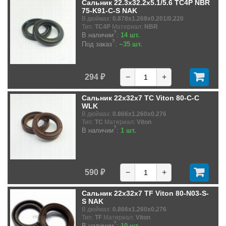
Сальник 22.3x32.2x5.1/5.6 TC4P NBR
75-K91-C-S NAK
В дюймах:
0.878x1.268x0.201/0.220
Тип:
TC4P
Материал:
NBR
?
В наличии
:
14 шт.
?
Под заказ
:
~35 шт.
294 ₽
−
+
Сальник 22x32x7 TC Viton 80-C-C
WLK
В дюймах:
0.866x1.260x0.276
Тип:
TC
Материал:
Viton
?
В наличии
:
1 шт.
590 ₽
−
+
Сальник 22x32x7 TF Viton 80-N03-S-
S NAK
В дюймах:
0.866x1.260x0.276
Тип:
TF
Материал:
Viton
?
В наличии
:
10 шт.