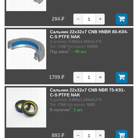
294 ₽
−
+
Сальник 22x32x7 CNB HNBR 80-K04-
C-S PTFE NAK
В дюймах:
0.866x1.260x0.276
Тип:
CNB
Материал:
HNBR
?
Под заказ
:
~45 шт.
1709 ₽
−
+
Сальник 22x32x7 CNB NBR 75-K91-
C-S PTFE NAK
В дюймах:
0.866x1.260x0.276
Тип:
CNB
Материал:
NBR
?
В наличии
:
1 шт.
893 ₽
−
+