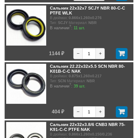
Сальник 22x32x7 SCJY NBR 80-C-C
PTFE WLK
В дюймах:
0.866x1.260x0.276
Тип:
SCJY
Материал:
NBR
?
В наличии
:
11 шт.
1144 ₽
−
+
Сальник 22.22x32x5.5 SCN NBR 80-
K01B-C-C NAK
В дюймах:
0.875x1.260x0.217
Тип:
SCN
Материал:
NBR
?
В наличии
:
39 шт.
404 ₽
−
+
Сальник 22x32x3.8/6 CNB3 NBR 75-
K91-C-C PTFE NAK
В дюймах:
0.866x1.260x0.150/0.236