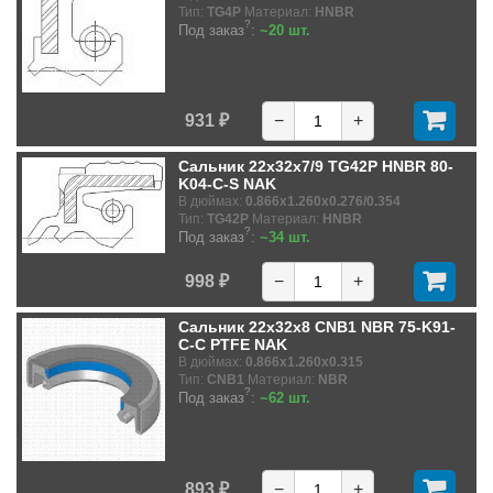
Тип:
TG4P
Материал:
HNBR
?
Под заказ
:
~20 шт.
931 ₽
−
+
Сальник 22x32x7/9 TG42P HNBR 80-
K04-C-S NAK
В дюймах:
0.866x1.260x0.276/0.354
Тип:
TG42P
Материал:
HNBR
?
Под заказ
:
~34 шт.
998 ₽
−
+
Сальник 22x32x8 CNB1 NBR 75-K91-
C-C PTFE NAK
В дюймах:
0.866x1.260x0.315
Тип:
CNB1
Материал:
NBR
?
Под заказ
:
~62 шт.
893 ₽
−
+