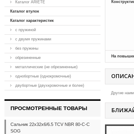
Конструкти
Каталог ARIETE
Каталог втулок
Каталог характеристик
с пружиной
с двумя пружинами
без пружины
На повыше
обрезиненные
металлические (не обрезиненные)
ОПИСА
однобортные (однокромочные)
двубортные (двухкромочные и более)
Другие наиме
ПРОСМОТРЕННЫЕ ТОВАРЫ
БЛИЖА
Сальник 22x32x6/6.5 TCV NBR 80-C-C
SOG