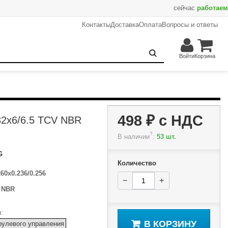
сейчас
работаем
Контакты
Доставка
Оплата
Вопросы и ответы
498 ₽
−
+
В корзину
Войти
Корзина
498 ₽
с НДС
32x6/6.5 TCV NBR
?
В наличии
:
53 шт.
G
Количество
260x0.236/0.256
−
+
:
NBR
:
В КОРЗИНУ
рулевого управления