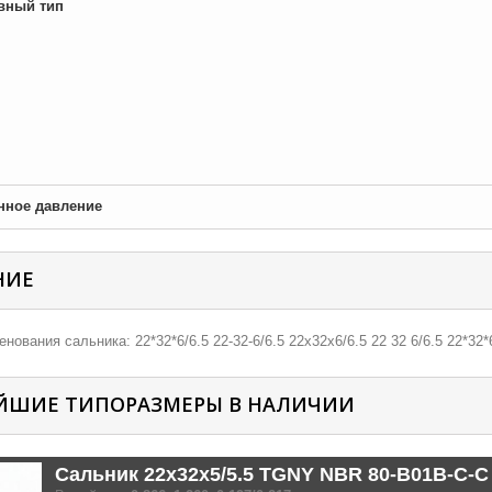
вный тип
нное давление
НИЕ
нования сальника: 22*32*6/6.5 22-32-6/6.5 22х32х6/6.5 22 32 6/6.5 22*32*6
ЙШИЕ ТИПОРАЗМЕРЫ В НАЛИЧИИ
Сальник 22x32x5/5.5 TGNY NBR 80-B01B-C-