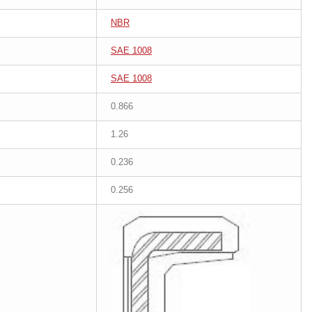
NBR
SAE 1008
SAE 1008
0.866
1.26
0.236
0.256