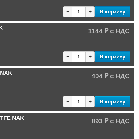
В корзину
−
+
K
1144 ₽
В корзину
−
+
 NAK
404 ₽
В корзину
−
+
PTFE NAK
893 ₽