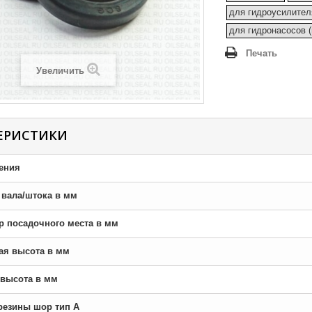
для гидроусилител
для гидронасосов 
Печать
Увеличить
ЕРИСТИКИ
ения
р вала/штока в мм
тр посадочного места в мм
ная высота в мм
я высота в мм
резины шор тип A