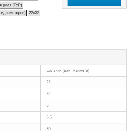
я руля (ГУР)
(гидромоторов)
22x32
Сальник (арм. манжета)
22
32
6
6.5
80