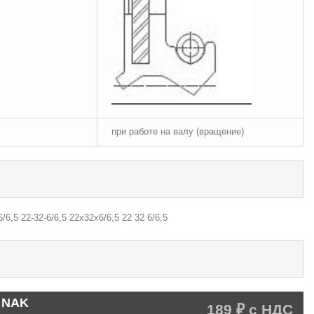
при работе на валу (вращение)
/6,5 22-32-6/6,5 22х32х6/6,5 22 32 6/6,5
C NAK
189 ₽