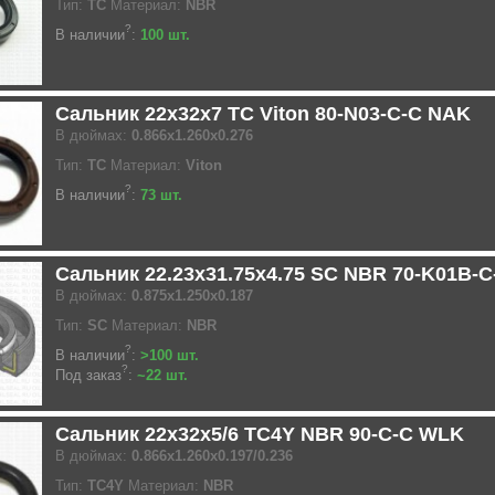
Тип:
TC
Материал:
NBR
?
В наличии
:
100 шт.
Сальник 22x32x7 TC Viton 80-N03-C-C NAK
В дюймах:
0.866x1.260x0.276
Тип:
TC
Материал:
Viton
?
В наличии
:
73 шт.
Сальник 22.23x31.75x4.75 SC NBR 70-K01B-
В дюймах:
0.875x1.250x0.187
Тип:
SC
Материал:
NBR
?
В наличии
:
>100 шт.
?
Под заказ
:
~22 шт.
Сальник 22x32x5/6 TC4Y NBR 90-C-C WLK
В дюймах:
0.866x1.260x0.197/0.236
Тип:
TC4Y
Материал:
NBR