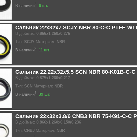
?
В наличии
:
6 шт.
Сальник 22x32x7 SCJY NBR 80-C-C PTFE WL
В дюймах:
0.866x1.260x0.276
Тип:
SCJY
Материал:
NBR
?
В наличии
:
11 шт.
Сальник 22.22x32x5.5 SCN NBR 80-K01B-C-C
В дюймах:
0.875x1.260x0.217
Тип:
SCN
Материал:
NBR
?
В наличии
:
39 шт.
Сальник 22x32x3.8/6 CNB3 NBR 75-K91-C-C 
В дюймах:
0.866x1.260x0.150/0.236
Тип:
CNB3
Материал:
NBR
?