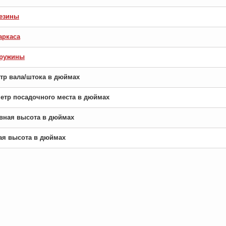
езины
аркаса
пружины
етр вала/штока в дюймах
аметр посадочного места в дюймах
новная высота в дюймах
рая высота в дюймах