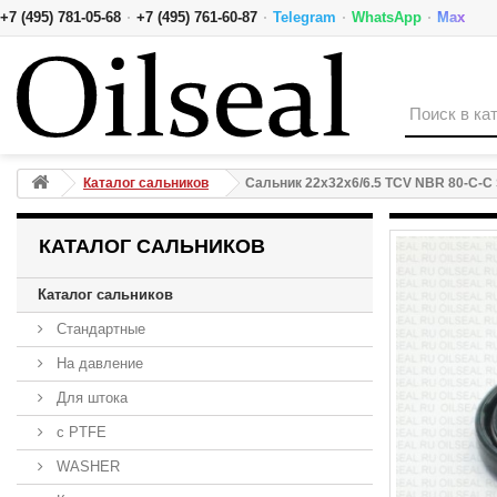
·
·
·
·
+7 (495) 781-05-68
+7 (495) 761-60-87
Telegram
WhatsApp
Max
Сальник 22x32x6/6.5 TCV NBR 80-C-C SOG
Каталог сальников
Сальник 22x32x6/6.5 TCV NBR 80-C-C
КАТАЛОГ САЛЬНИКОВ
Каталог сальников
Стандартные
На давление
Для штока
с PTFE
WASHER