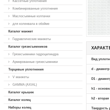
Кассетные уплотнения
Комбинированные уплотнения
Маслосъемные колпачки
для коленвала в обойме
Каталог манжет
Гидравлические манжеты
Каталог грязесъемников
ХАРАКТ
Грязесъемники гидроцилиндра
Вид уплотн
Армированные грязесъемники
d - диамет
Торцевые уплотнения
V манжеты
D1 - диаме
GAMMA (AXIAL)
h1 - основ
Каталог крышек
h2 - втора
Каталог колец
Наборы колец
Твердость 