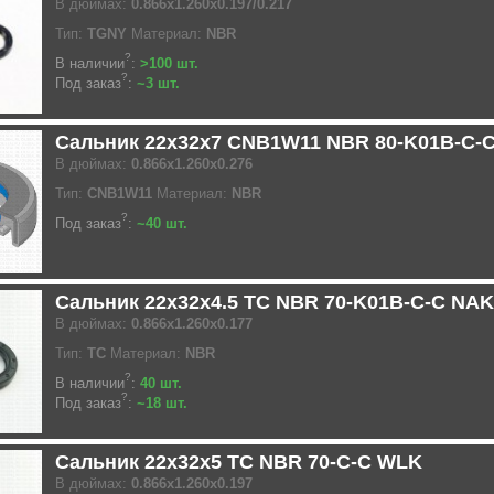
В дюймах:
0.866x1.260x0.197/0.217
Тип:
TGNY
Материал:
NBR
?
В наличии
:
>100 шт.
?
Под заказ
:
~3 шт.
Сальник 22x32x7 CNB1W11 NBR 80-K01B-C-
В дюймах:
0.866x1.260x0.276
Тип:
CNB1W11
Материал:
NBR
?
Под заказ
:
~40 шт.
Сальник 22x32x4.5 TC NBR 70-K01B-C-C NAK
В дюймах:
0.866x1.260x0.177
Тип:
TC
Материал:
NBR
?
В наличии
:
40 шт.
?
Под заказ
:
~18 шт.
Сальник 22x32x5 TC NBR 70-C-C WLK
В дюймах:
0.866x1.260x0.197