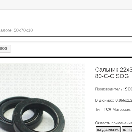
 SOG
Сальник 22x
80-C-C SOG
Производитель:
SO
В дюймах:
0.866x1.
Тип:
TCV
Материал
Область применения
на давление
для 