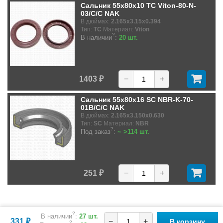
Сальник 55x80x10 TC Viton-80-N-
03/C/C NAK
В дюймах:
2.165x3.15x0.394
Тип:
TC
Материал:
Viton
?
В наличии
:
20 шт.
1403 ₽
−
+
Сальник 55x80x16 SC NBR-K-70-
01B/C/C NAK
В дюймах:
2.165x3.150x0.630
Тип:
SC
Материал:
NBR
?
Под заказ
:
~ >114 шт.
251 ₽
−
+
?
В наличии
:
27 шт.
331 ₽
−
+
В корзину
?