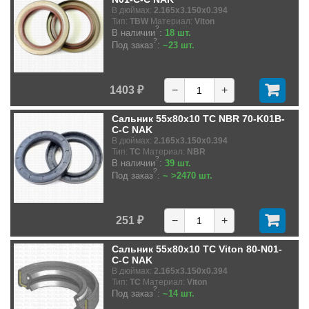
В дюймах:
2.165x3.150x0.394
Тип:
TBW
Материал:
Viton
?
В наличии
:
18 шт.
?
Под заказ
:
~23 шт.
1403 ₽
−
+
Сальник 55x80x10 TC NBR 70-K01B-
C-C NAK
В дюймах:
2.165x3.150x0.394
Тип:
TC
Материал:
NBR
?
В наличии
:
39 шт.
?
Под заказ
:
~ >2470 шт.
251 ₽
−
+
Сальник 55x80x10 TC Viton 80-N01-
C-C NAK
В дюймах:
2.165x3.150x0.394
Тип:
TC
Материал:
Viton
?
Под заказ
:
~14 шт.