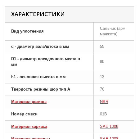
ХАРАКТЕРИСТИКИ
Сальник (арм.
Вид уплотнения
манжета)
d - диаметр вала/штока в мм
55
D1 - диаметр посадочного места в
80
мм
h1 - основная высота в мм
13
Твердость резины шор тип A
70
Материал резины
NBR
Номер смеси
01B
Материал каркаса
SAE 1008
Материал пружины
SAE 1008