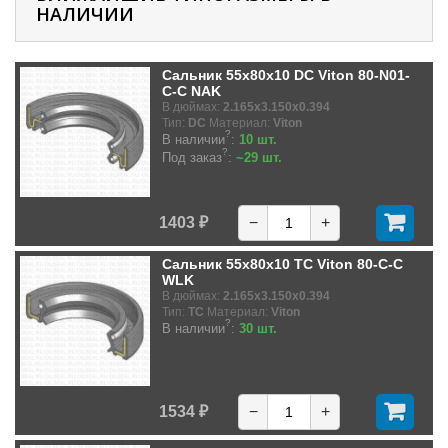
НАЛИЧИИ
Сальник 55x80x10 DC Viton 80-N01-
C-C NAK
В дюймах:
2.165x3.150x0.394
Тип:
DC
Материал:
Viton
?
В наличии
:
10 шт.
?
Под заказ
:
~29 шт.
1403 ₽
−
+
Сальник 55x80x10 TC Viton 80-C-C
WLK
В дюймах:
2.165x3.150x0.394
Тип:
TC
Материал:
Viton
?
В наличии
:
30 шт.
1534 ₽
−
+