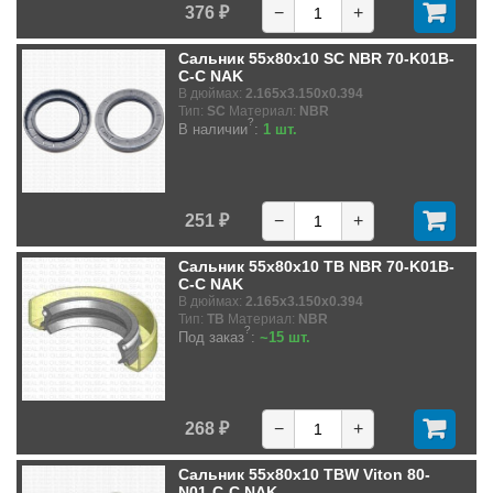
376 ₽
−
+
Сальник 55x80x10 SC NBR 70-K01B-
C-C NAK
В дюймах:
2.165x3.150x0.394
Тип:
SC
Материал:
NBR
?
В наличии
:
1 шт.
251 ₽
−
+
Сальник 55x80x10 TB NBR 70-K01B-
C-C NAK
В дюймах:
2.165x3.150x0.394
Тип:
TB
Материал:
NBR
?
Под заказ
:
~15 шт.
268 ₽
−
+
Сальник 55x80x10 TBW Viton 80-
N01-C-C NAK