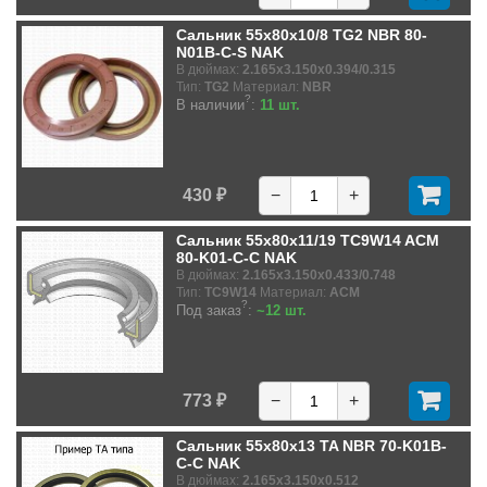
Сальник 55x80x10/8 TG2 NBR 80-
N01B-C-S NAK
В дюймах:
2.165x3.150x0.394/0.315
Тип:
TG2
Материал:
NBR
?
В наличии
:
11 шт.
430 ₽
−
+
Сальник 55x80x11/19 TC9W14 ACM
80-K01-C-C NAK
В дюймах:
2.165x3.150x0.433/0.748
Тип:
TC9W14
Материал:
ACM
?
Под заказ
:
~12 шт.
773 ₽
−
+
Сальник 55x80x13 TA NBR 70-K01B-
C-C NAK
В дюймах:
2.165x3.150x0.512