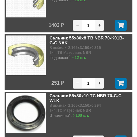
1403 ₽
−
+
Сальник 55x80x8 TB NBR 70-K01B-
C-C NAK
В дюймах:
2.165x3.150x0.315
Тип:
TB
Материал:
NBR
?
Под заказ
:
~12 шт.
251 ₽
−
+
Сальник 55x80x10 TC NBR 70-C-C
WLK
В дюймах:
2.165x3.150x0.394
Тип:
TC
Материал:
NBR
?
В наличии
:
>100 шт.