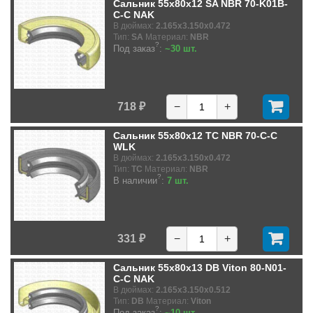
Сальник 55x80x12 SA NBR 70-K01B-
C-C NAK
В дюймах:
2.165x3.150x0.472
Тип:
SA
Материал:
NBR
?
Под заказ
:
~30 шт.
718 ₽
−
+
Сальник 55x80x12 TC NBR 70-C-C
WLK
В дюймах:
2.165x3.150x0.472
Тип:
TC
Материал:
NBR
?
В наличии
:
7 шт.
331 ₽
−
+
Сальник 55x80x13 DB Viton 80-N01-
C-C NAK
В дюймах:
2.165x3.150x0.512
Тип:
DB
Материал:
Viton
?
Под заказ
:
~10 шт.