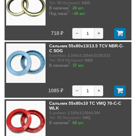
Тип:
TA
Материал:
NBR
?
В наличии
:
20 шт.
?
Под заказ
:
~16 шт.
718 ₽
−
+
Сальник 55x80x13/13.5 TCV NBR-C-
C SOG
В дюймах:
2.165x3.150x0.512/0.531
Тип:
TCV
Материал:
NBR
?
В наличии
:
37 шт.
1085 ₽
−
+
Сальник 55x80x10 TC VMQ 70-C-C
WLK
В дюймах:
2.165x3.150x0.394
Тип:
TC
Материал:
VMQ
?
В наличии
:
68 шт.