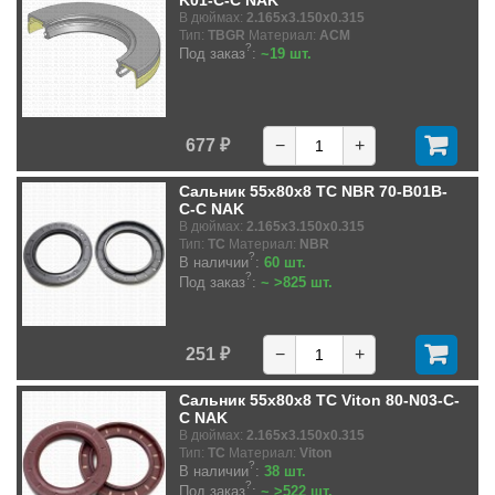
K01-C-C NAK
В дюймах:
2.165x3.150x0.315
Тип:
TBGR
Материал:
ACM
?
Под заказ
:
~19 шт.
677 ₽
−
+
Сальник 55x80x8 TC NBR 70-B01B-
C-C NAK
В дюймах:
2.165x3.150x0.315
Тип:
TC
Материал:
NBR
?
В наличии
:
60 шт.
?
Под заказ
:
~ >825 шт.
251 ₽
−
+
Сальник 55x80x8 TC Viton 80-N03-C-
C NAK
В дюймах:
2.165x3.150x0.315
Тип:
TC
Материал:
Viton
?
В наличии
:
38 шт.
?
Под заказ
:
~ >522 шт.