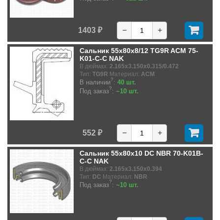
1403 ₽
−
+
Сальник 55x80x8/12 TG9R ACM 75-
K01-C-C NAK
В дюймах:
2.165x3.150x0.315/0.472
Тип:
TG9R
Материал:
ACM
?
В наличии
:
40 шт.
?
Под заказ
:
~10 шт.
552 ₽
−
+
Сальник 55x80x10 DC NBR 70-K01B-
C-C NAK
В дюймах:
2.165x3.150x0.394
Тип:
DC
Материал:
NBR
?
Под заказ
:
~10 шт.