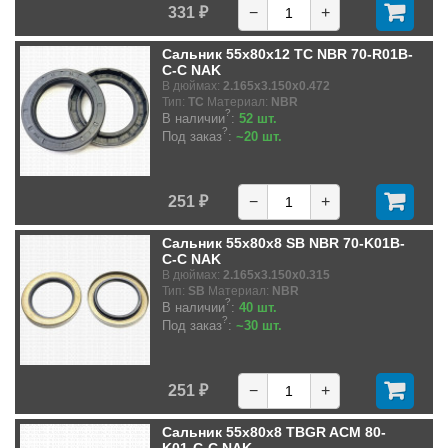
331 ₽
−
+
Сальник 55x80x12 TC NBR 70-R01B-
C-C NAK
В дюймах:
2.165x3.150x0.472
Тип:
TC
Материал:
NBR
?
В наличии
:
52 шт.
?
Под заказ
:
~20 шт.
251 ₽
−
+
Сальник 55x80x8 SB NBR 70-K01B-
C-C NAK
В дюймах:
2.165x3.150x0.315
Тип:
SB
Материал:
NBR
?
В наличии
:
40 шт.
?
Под заказ
:
~30 шт.
251 ₽
−
+
Сальник 55x80x8 TBGR ACM 80-