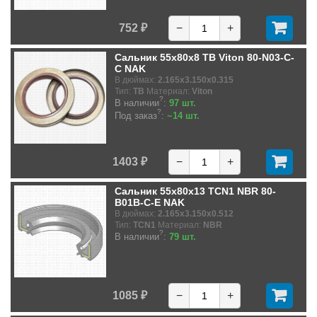
752 ₽
−
+
Сальник 55x80x8 TB Viton 80-N03-C-
C NAK
В дюймах:
2.165x3.150x0.315
Тип:
TB
Материал:
Viton
?
В наличии
:
97 шт.
?
Под заказ
:
~14 шт.
1403 ₽
−
+
Сальник 55x80x13 TCN1 NBR 80-
B01B-C-E NAK
В дюймах:
2.165x3.150x0.512
Тип:
TCN1
Материал:
NBR
?
В наличии
:
79 шт.
1085 ₽
−
+