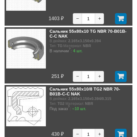
1403 ₽
−
+
Сальник 55x80x10 TG NBR 70-B01B-
C-C NAK
В дюймах:
2.165x3.150x0.394
Тип:
TG
Материал:
NBR
?
В наличии
:
4 шт.
251 ₽
−
+
Сальник 55x80x10/8 TG2 NBR 70-
B01B-C-C NAK
В дюймах:
2.165x3.150x0.394/0.315
Тип:
TG2
Материал:
NBR
?
Под заказ
:
~10 шт.
430 ₽
−
+