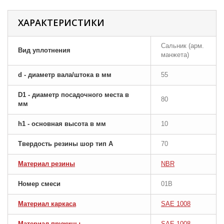
ХАРАКТЕРИСТИКИ
Сальник (арм.
Вид уплотнения
манжета)
d - диаметр вала/штока в мм
55
D1 - диаметр посадочного места в
80
мм
h1 - основная высота в мм
10
Твердость резины шор тип A
70
Материал резины
NBR
Номер смеси
01B
Материал каркаса
SAE 1008
Материал пружины
SAE 1008