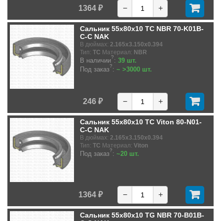
1364 ₽
−
+
Сальник 55x80x10 TC NBR 70-K01B-
C-C NAK
В дюймах:
2.165x3.150x0.394
Тип:
TC
Материал:
NBR
?
В наличии
:
39 шт.
?
Под заказ
:
~ >3000 шт.
246 ₽
−
+
Сальник 55x80x10 TC Viton 80-N01-
C-C NAK
В дюймах:
2.165x3.150x0.394
Тип:
TC
Материал:
Viton
?
Под заказ
:
~20 шт.
1364 ₽
−
+
Сальник 55x80x10 TG NBR 70-B01B-