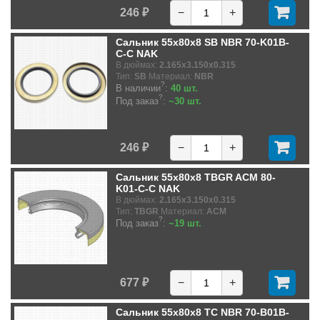
246 ₽
−
+
Сальник 55x80x8 SB NBR 70-K01B-
C-C NAK
В дюймах:
2.165x3.150x0.315
Тип:
SB
Материал:
NBR
?
В наличии
:
40 шт.
?
Под заказ
:
~30 шт.
246 ₽
−
+
Сальник 55x80x8 TBGR ACM 80-
K01-C-C NAK
В дюймах:
2.165x3.150x0.315
Тип:
TBGR
Материал:
ACM
?
Под заказ
:
~19 шт.
677 ₽
−
+
Сальник 55x80x8 TC NBR 70-B01B-