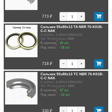
773 ₽
−
+
Сальник 55x80x13 TA NBR 70-K01B-
C-C NAK
В дюймах:
2.165x3.150x0.512
Тип:
TA
Материал:
NBR
?
В наличии
:
20 шт.
?
Под заказ
:
~16 шт.
718 ₽
−
+
Сальник 55x80x13 TC NBR 70-K01B-
C-C NAK
В дюймах:
2.165x3.150x0.512
Тип:
TC
Материал:
NBR
?
В наличии
:
27 шт.
?
Под заказ
:
~12 шт.
330 ₽
−
+