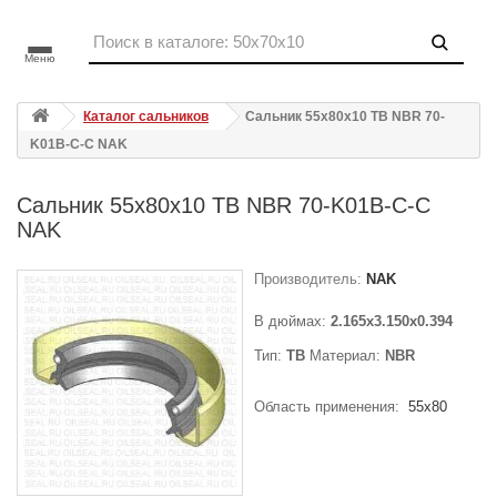
Меню
Каталог сальников
Сальник 55x80x10 TB NBR 70-
K01B-C-C NAK
Сальник 55x80x10 TB NBR 70-K01B-C-C
NAK
Производитель:
NAK
В дюймах:
2.165x3.150x0.394
Тип:
TB
Материал:
NBR
Область применения:
55x80