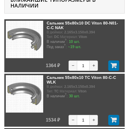
НАЛИЧИИ
Сальник 55x80x10 DC Viton 80-N01-
C-C NAK
В дюймах:
2.165x3.150x0.394
Тип:
DC
Материал:
Viton
?
В наличии
:
10 шт.
?
Под заказ
:
~19 шт.
1364 ₽
−
+
Сальник 55x80x10 TC Viton 80-C-C
WLK
В дюймах:
2.165x3.150x0.394
Тип:
TC
Материал:
Viton
?
В наличии
:
30 шт.
1534 ₽
−
+