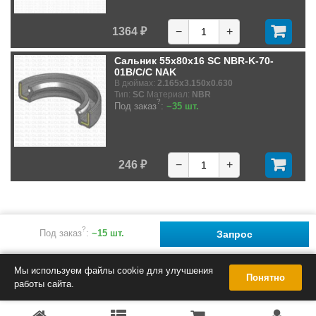
1364 ₽
−
+
Сальник 55x80x16 SC NBR-K-70-
01B/C/C NAK
В дюймах:
2.165x3.150x0.630
Тип:
SC
Материал:
NBR
?
Под заказ
:
~35 шт.
246 ₽
−
+
?
Под заказ
:
~15 шт.
Запрос
Мы используем файлы cookie для улучшения
Понятно
работы сайта.