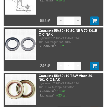
Под заказ
:
~10 шт.
552 ₽
−
+
Сальник 55x80x10 SC NBR 70-K01B-
C-C NAK
В дюймах:
2.165x3.150x0.394
Тип:
SC
Материал:
NBR
?
В наличии
:
1 шт.
246 ₽
−
+
Сальник 55x80x10 TBW Viton 80-
N01-C-C NAK
В дюймах:
2.165x3.150x0.394
Тип:
TBW
Материал:
Viton
?
В наличии
:
18 шт.
?
Под заказ
:
~23 шт.