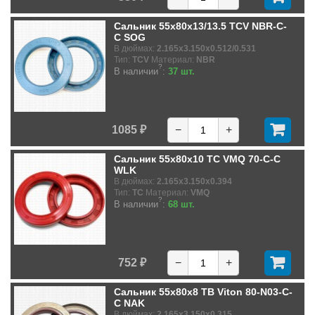
Сальник 55x80x13/13.5 TCV NBR-C-
C SOG
В дюймах:
2.165x3.150x0.512/0.531
Тип:
TCV
Материал:
NBR
?
В наличии
:
37 шт.
1085 ₽
−
+
Сальник 55x80x10 TC VMQ 70-C-C
WLK
В дюймах:
2.165x3.150x0.394
Тип:
TC
Материал:
VMQ
?
В наличии
:
68 шт.
752 ₽
−
+
Сальник 55x80x8 TB Viton 80-N03-C-
C NAK
В дюймах:
2.165x3.150x0.315