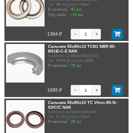
Тип:
TB
Материал:
Viton
?
В наличии
:
97 шт.
?
Под заказ
:
~14 шт.
1364 ₽
−
+
Сальник 55x80x13 TCN1 NBR 80-
B01B-C-E NAK
В дюймах:
2.165x3.150x0.512
Тип:
TCN1
Материал:
NBR
?
В наличии
:
79 шт.
1085 ₽
−
+
Сальник 55x80x10 TC Viton-80-N-
03/C/C NAK
В дюймах:
2.165x3.15x0.394
Тип:
TC
Материал:
Viton
?
В наличии
:
20 шт.