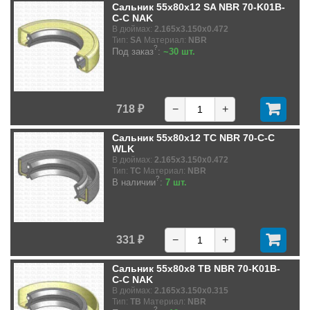
Сальник 55x80x12 SA NBR 70-K01B-
C-C NAK
В дюймах:
2.165x3.150x0.472
Тип:
SA
Материал:
NBR
?
Под заказ
:
~30 шт.
718 ₽
−
+
Сальник 55x80x12 TC NBR 70-C-C
WLK
В дюймах:
2.165x3.150x0.472
Тип:
TC
Материал:
NBR
?
В наличии
:
7 шт.
331 ₽
−
+
Сальник 55x80x8 TB NBR 70-K01B-
C-C NAK
В дюймах:
2.165x3.150x0.315
Тип:
TB
Материал:
NBR
?