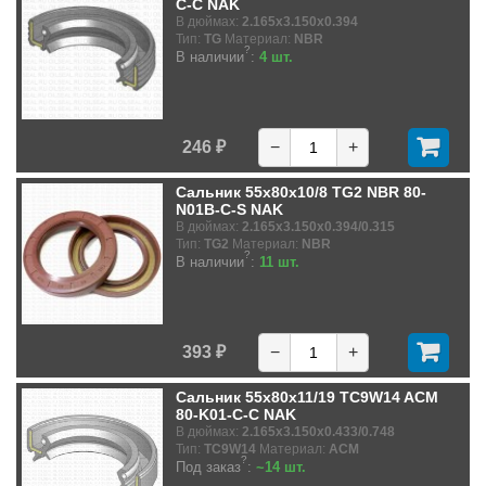
C-C NAK
В дюймах:
2.165x3.150x0.394
Тип:
TG
Материал:
NBR
?
В наличии
:
4 шт.
246 ₽
−
+
Сальник 55x80x10/8 TG2 NBR 80-
N01B-C-S NAK
В дюймах:
2.165x3.150x0.394/0.315
Тип:
TG2
Материал:
NBR
?
В наличии
:
11 шт.
393 ₽
−
+
Сальник 55x80x11/19 TC9W14 ACM
80-K01-C-C NAK
В дюймах:
2.165x3.150x0.433/0.748
Тип:
TC9W14
Материал:
ACM
?
Под заказ
:
~14 шт.