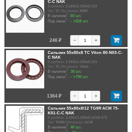
C-C NAK
В дюймах:
2.165x3.150x0.315
Тип:
TC
Материал:
NBR
?
В наличии
:
60 шт.
?
Под заказ
:
~ >828 шт.
246 ₽
−
+
Сальник 55x80x8 TC Viton 80-N03-C-
C NAK
В дюймах:
2.165x3.150x0.315
Тип:
TC
Материал:
Viton
?
В наличии
:
38 шт.
?
Под заказ
:
~ >790 шт.
1364 ₽
−
+
Сальник 55x80x8/12 TG9R ACM 75-
K01-C-C NAK
В дюймах:
2.165x3.150x0.315/0.472
Тип:
TG9R
Материал:
ACM
?
В наличии
:
40 шт.
?