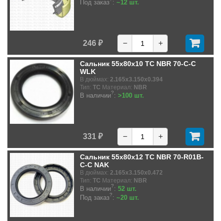
Под заказ
:
~12 шт.
246 ₽
−
+
Сальник 55x80x10 TC NBR 70-C-C
WLK
В дюймах:
2.165x3.150x0.394
Тип:
TC
Материал:
NBR
?
В наличии
:
>100 шт.
331 ₽
−
+
Сальник 55x80x12 TC NBR 70-R01B-
C-C NAK
В дюймах:
2.165x3.150x0.472
Тип:
TC
Материал:
NBR
?
В наличии
:
52 шт.
?
Под заказ
:
~20 шт.