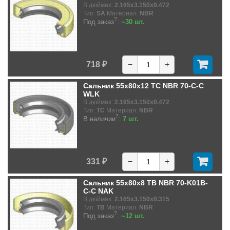
В дюймах:
2.165x3.150x0.472
Тип:
SA
Материал:
NBR
?
Под заказ
:
~30 шт.
718 ₽
−
+
Сальник 55x80x12 TC NBR 70-C-C
WLK
В дюймах:
2.165x3.150x0.472
Тип:
TC
Материал:
NBR
?
В наличии
:
7 шт.
331 ₽
−
+
Сальник 55x80x8 TB NBR 70-K01B-
C-C NAK
В дюймах:
2.165x3.150x0.315
Тип:
TB
Материал:
NBR
?
Под заказ
:
~12 шт.