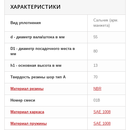
ХАРАКТЕРИСТИКИ
Сальник (арм.
Вид уплотнения
манжета)
d - диаметр вала/штока в мм
55
D1 - диаметр посадочного места в
80
мм
h1 - основная высота в мм
13
Твердость резины шор тип A
70
Материал резины
NBR
Номер смеси
01B
Материал каркаса
SAE 1008
Материал пружины
SAE 1008