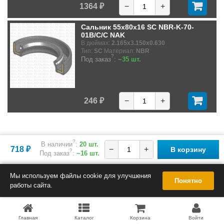
1364 ₽
−
+
Сальник 55x80x16 SC NBR-K-70-
01B/C/C NAK
В дюймах:
2.165x3.150x0.630
Тип:
SC
Материал:
NBR
?
Под заказ
:
~35 шт.
246 ₽
−
+
?
В наличии
:
20 шт.
718 ₽
−
+
В корзину
?
Под заказ
:
~16 шт.
Мы используем файлы cookie для улучшения
Понятно
работы сайта.
Главная
Каталог
Корзина
Войти