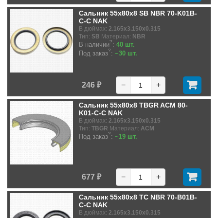
Сальник 55x80x8 SB NBR 70-K01B-
C-C NAK
В дюймах:
2.165x3.150x0.315
Тип:
SB
Материал:
NBR
?
В наличии
:
40 шт.
?
Под заказ
:
~30 шт.
246 ₽
−
+
Сальник 55x80x8 TBGR ACM 80-
K01-C-C NAK
В дюймах:
2.165x3.150x0.315
Тип:
TBGR
Материал:
ACM
?
Под заказ
:
~19 шт.
677 ₽
−
+
Сальник 55x80x8 TC NBR 70-B01B-
C-C NAK
В дюймах:
2.165x3.150x0.315