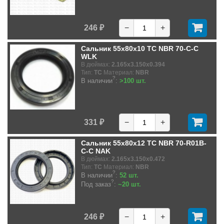
246 ₽
−
+
Сальник 55x80x10 TC NBR 70-C-C
WLK
В дюймах:
2.165x3.150x0.394
Тип:
TC
Материал:
NBR
?
В наличии
:
>100 шт.
331 ₽
−
+
Сальник 55x80x12 TC NBR 70-R01B-
C-C NAK
В дюймах:
2.165x3.150x0.472
Тип:
TC
Материал:
NBR
?
В наличии
:
52 шт.
?
Под заказ
:
~20 шт.
246 ₽
−
+