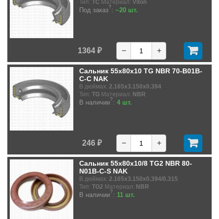
Тип:
TC
Материал:
Viton
?
Под заказ
:
~20 шт.
1364 ₽
−
+
Сальник 55x80x10 TG NBR 70-B01B-
C-C NAK
В дюймах:
2.165x3.150x0.394
Тип:
TG
Материал:
NBR
?
В наличии
:
4 шт.
246 ₽
−
+
Сальник 55x80x10/8 TG2 NBR 80-
N01B-C-S NAK
В дюймах:
2.165x3.150x0.394/0.315
Тип:
TG2
Материал:
NBR
?
В наличии
:
11 шт.