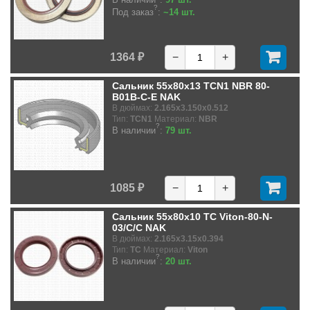
?
Под заказ
:
~14 шт.
1364 ₽
−
+
Сальник 55x80x13 TCN1 NBR 80-
B01B-C-E NAK
В дюймах:
2.165x3.150x0.512
Тип:
TCN1
Материал:
NBR
?
В наличии
:
79 шт.
1085 ₽
−
+
Сальник 55x80x10 TC Viton-80-N-
03/C/C NAK
В дюймах:
2.165x3.15x0.394
Тип:
TC
Материал:
Viton
?
В наличии
:
20 шт.