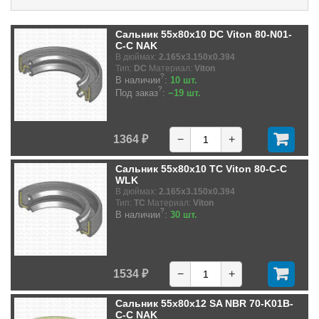
Сальник 55x80x10 DC Viton 80-N01-
C-C NAK
В дюймах:
2.165x3.150x0.394
Тип:
DC
Материал:
Viton
?
В наличии
:
10 шт.
?
Под заказ
:
~19 шт.
1364 ₽
−
+
Сальник 55x80x10 TC Viton 80-C-C
WLK
В дюймах:
2.165x3.150x0.394
Тип:
TC
Материал:
Viton
?
В наличии
:
30 шт.
1534 ₽
−
+
Сальник 55x80x12 SA NBR 70-K01B-
C-C NAK