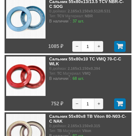
Сальник 55x80x13/13.5 TCV NBR-C-
C SOG
В дюймах:
2.165x3.150x0.512/0.531
Тип:
TCV
Материал:
NBR
?
В наличии
:
37 шт.
1085 ₽
−
+
Сальник 55x80x10 TC VMQ 70-C-C
WLK
В дюймах:
2.165x3.150x0.394
Тип:
TC
Материал:
VMQ
?
В наличии
:
68 шт.
752 ₽
−
+
Сальник 55x80x8 TB Viton 80-N03-C-
C NAK
В дюймах:
2.165x3.150x0.315
Тип:
TB
Материал:
Viton
?
В наличии
:
97 шт.