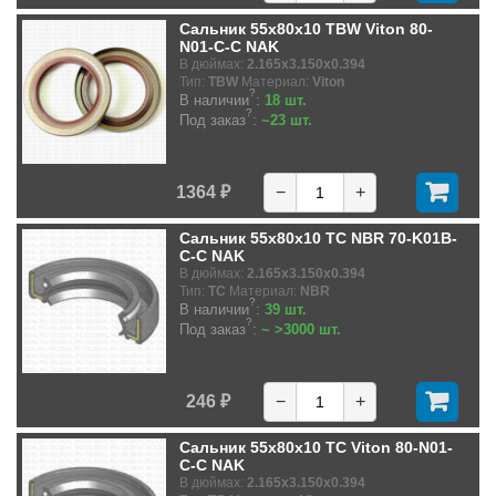
Сальник 55x80x10 TBW Viton 80-
N01-C-C NAK
В дюймах:
2.165x3.150x0.394
Тип:
TBW
Материал:
Viton
?
В наличии
:
18 шт.
?
Под заказ
:
~23 шт.
1364 ₽
−
+
Сальник 55x80x10 TC NBR 70-K01B-
C-C NAK
В дюймах:
2.165x3.150x0.394
Тип:
TC
Материал:
NBR
?
В наличии
:
39 шт.
?
Под заказ
:
~ >3000 шт.
246 ₽
−
+
Сальник 55x80x10 TC Viton 80-N01-
C-C NAK
В дюймах:
2.165x3.150x0.394