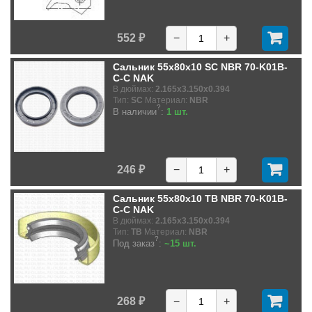
552 ₽
−
+
Сальник 55x80x10 SC NBR 70-K01B-
C-C NAK
В дюймах:
2.165x3.150x0.394
Тип:
SC
Материал:
NBR
?
В наличии
:
1 шт.
246 ₽
−
+
Сальник 55x80x10 TB NBR 70-K01B-
C-C NAK
В дюймах:
2.165x3.150x0.394
Тип:
TB
Материал:
NBR
?
Под заказ
:
~15 шт.
268 ₽
−
+