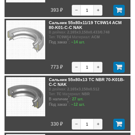
393 ₽
−
+
Сальник 55x80x11/19 TC9W14 ACM
80-K01-C-C NAK
В дюймах:
2.165x3.150x0.433/0.748
Тип:
TC9W14
Материал:
ACM
?
Под заказ
:
~14 шт.
773 ₽
−
+
Сальник 55x80x13 TC NBR 70-K01B-
C-C NAK
В дюймах:
2.165x3.150x0.512
Тип:
TC
Материал:
NBR
?
В наличии
:
27 шт.
?
Под заказ
:
~12 шт.
330 ₽
−
+