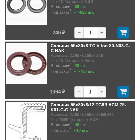
Тип:
TC
Материал:
NBR
?
В наличии
:
60 шт.
?
Под заказ
:
~ >828 шт.
246 ₽
−
+
Сальник 55x80x8 TC Viton 80-N03-C-
C NAK
В дюймах:
2.165x3.150x0.315
Тип:
TC
Материал:
Viton
?
В наличии
:
38 шт.
?
Под заказ
:
~ >790 шт.
1364 ₽
−
+
Сальник 55x80x8/12 TG9R ACM 75-
K01-C-C NAK
В дюймах:
2.165x3.150x0.315/0.472
Тип:
TG9R
Материал:
ACM
?
В наличии
:
40 шт.
?
Под заказ
:
~10 шт.