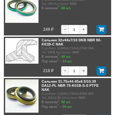
Тип:
VH
Материал:
NBR
?
В наличии
:
68 шт.
249 ₽
−
+
Сальник 32x44x7/10 DKB NBR 90-
K01B-C NAK
В дюймах:
1.260x1.732x0.276/0.394
Тип:
DKB
Материал:
NBR
?
В наличии
:
60 шт.
?
Под заказ
:
~14 шт.
218 ₽
−
+
Сальник 31.75x44.45x6.5/10.39
DA12-PL NBR 75-K01B-S-S PTFE
NAK
В дюймах:
1.250x1.750x0.256/0.409
Тип:
DA12-PL
Материал:
NBR
?
В наличии
:
50 шт.
?
Под заказ
:
~16 шт.