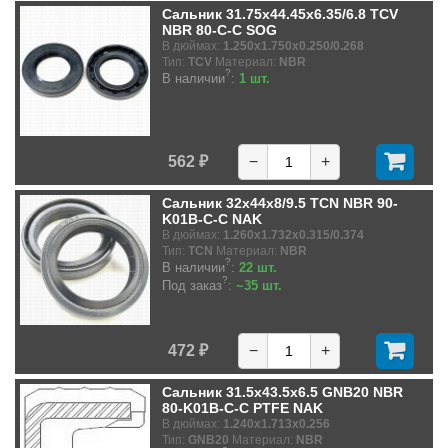
Сальник 31.75x44.45x6.35/6.8 TCV
NBR 80-C-C SOG
В дюймах:
1.250x1.750x0.250/0.268
Тип:
TCV
Материал:
NBR
?
В наличии
:
1 шт.
562 ₽
−
+
Сальник 32x44x8/9.5 TCN NBR 90-
K01B-C-C NAK
В дюймах:
1.260x1.732x0.315/0.374
Тип:
TCN
Материал:
NBR
?
В наличии
:
22 шт.
?
Под заказ
:
~35 шт.
472 ₽
−
+
Сальник 31.5x43.5x6.5 GNB20 NBR
80-K01B-C-C PTFE NAK
В дюймах:
1.240x1.713x0.256
Тип:
GNB20
Материал:
NBR