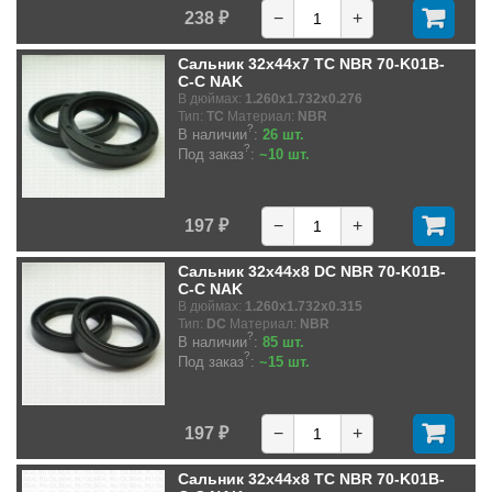
238 ₽
−
+
Сальник 32x44x7 TC NBR 70-K01B-
C-C NAK
В дюймах:
1.260x1.732x0.276
Тип:
TC
Материал:
NBR
?
В наличии
:
26 шт.
?
Под заказ
:
~10 шт.
197 ₽
−
+
Сальник 32x44x8 DC NBR 70-K01B-
C-C NAK
В дюймах:
1.260x1.732x0.315
Тип:
DC
Материал:
NBR
?
В наличии
:
85 шт.
?
Под заказ
:
~15 шт.
197 ₽
−
+
Сальник 32x44x8 TC NBR 70-K01B-