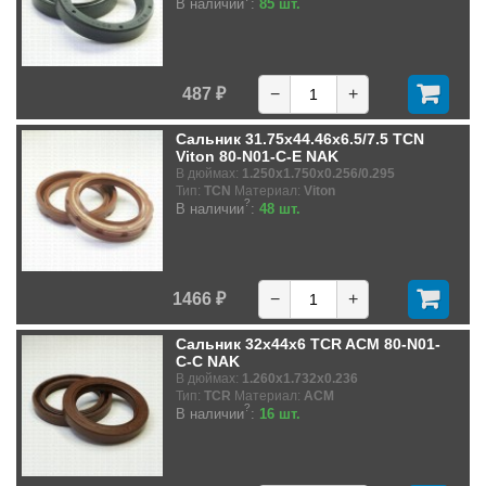
В наличии
:
85 шт.
487 ₽
−
+
Сальник 31.75x44.46x6.5/7.5 TCN
Viton 80-N01-C-E NAK
В дюймах:
1.250x1.750x0.256/0.295
Тип:
TCN
Материал:
Viton
?
В наличии
:
48 шт.
1466 ₽
−
+
Сальник 32x44x6 TCR ACM 80-N01-
C-C NAK
В дюймах:
1.260x1.732x0.236
Тип:
TCR
Материал:
ACM
?
В наличии
:
16 шт.