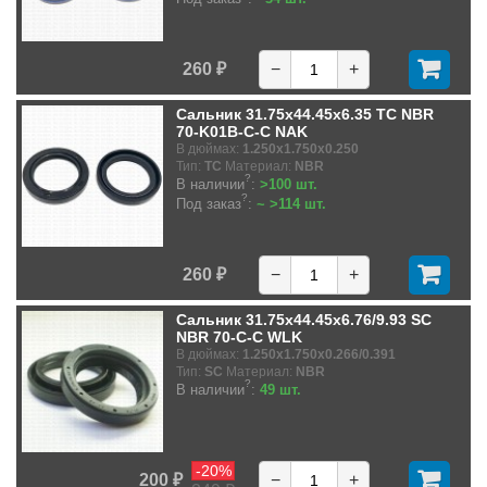
260 ₽
−
+
Сальник 31.75x44.45x6.35 TC NBR
70-K01B-C-C NAK
В дюймах:
1.250x1.750x0.250
Тип:
TC
Материал:
NBR
?
В наличии
:
>100 шт.
?
Под заказ
:
~ >114 шт.
260 ₽
−
+
Сальник 31.75x44.45x6.76/9.93 SC
NBR 70-C-C WLK
В дюймах:
1.250x1.750x0.266/0.391
Тип:
SC
Материал:
NBR
?
В наличии
:
49 шт.
-20%
200 ₽
−
+