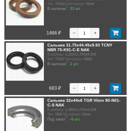
Тип:
TCN11
Материал:
Viton
?
В наличии
:
33 шт.
1466 ₽
−
+
Сальник 31.75x44.45x9.93 TCNY
NBR 75-K91-C-E NAK
В дюймах:
1.250x1.750x0.391
Тип:
TCNY
Материал:
NBR
?
В наличии
:
1 шт.
683 ₽
−
+
Сальник 32x44x6 TGR Viton 80-N01-
C-S NAK
В дюймах:
1.260x1.732x0.236
Тип:
TGR
Материал:
Viton
?
Под заказ
:
~6 шт.