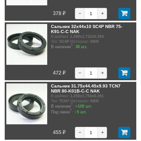
378 ₽
−
+
Сальник 32x44x10 SC4P NBR 75-
K91-C-C NAK
В дюймах:
1.260x1.732x0.394
Тип:
SC4P
Материал:
NBR
?
В наличии
:
38 шт.
472 ₽
−
+
Сальник 31.75x44.45x9.93 TCN7
NBR 80-K01B-C-C NAK
В дюймах:
1.250x1.750x0.391
Тип:
TCN7
Материал:
NBR
?
В наличии
:
>100 шт.
?
Под заказ
:
~5 шт.
455 ₽
−
+