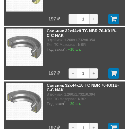
197 ₽
−
+
Сальник 32x44x9 TC NBR 70-K01B-
C-C NAK
В дюймах:
1.260x1.732x0.354
Тип:
TC
Материал:
NBR
?
Под заказ
:
~10 шт.
197 ₽
−
+
Сальник 32x44x10 TC NBR 70-K01B-
C-C NAK
В дюймах:
1.260x1.732x0.394
Тип:
TC
Материал:
NBR
?
Под заказ
:
~20 шт.
197 ₽
−
+