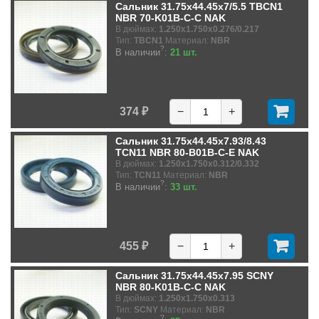
Сальник 31.75x44.45x7/5.5 TBCN1
NBR 70-K01B-C-C NAK
В дюймах:
1.250x1.750x0.276/0.217
Тип:
TBCN1
Материал:
NBR
?
В наличии
:
21 шт.
374 ₽
−
+
Сальник 31.75x44.45x7.93/8.43
TCN11 NBR 80-B01B-C-E NAK
В дюймах:
1.250x1.750x0.312/0.332
Тип:
TCN11
Материал:
NBR
?
В наличии
:
33 шт.
455 ₽
−
+
Сальник 31.75x44.45x7.95 SCNY
NBR 80-K01B-C-C NAK
В дюймах:
1.250x1.750x0.313
Тип:
SCNY
Материал:
NBR
?