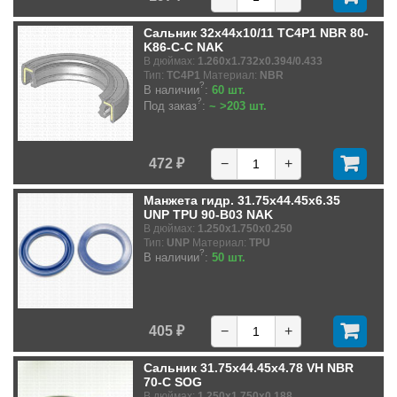
Сальник 32x44x10/11 TC4P1 NBR 80-
K86-C-C NAK
В дюймах:
1.260x1.732x0.394/0.433
Тип:
TC4P1
Материал:
NBR
?
В наличии
:
60 шт.
?
Под заказ
:
~ >203 шт.
472 ₽
−
+
Манжета гидр. 31.75x44.45x6.35
UNP TPU 90-B03 NAK
В дюймах:
1.250x1.750x0.250
Тип:
UNP
Материал:
TPU
?
В наличии
:
50 шт.
405 ₽
−
+
Сальник 31.75x44.45x4.78 VH NBR
70-C SOG
В дюймах:
1.250x1.750x0.188