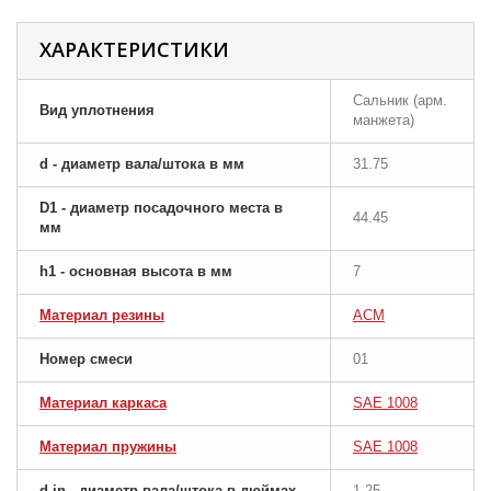
ХАРАКТЕРИСТИКИ
Сальник (арм.
Вид уплотнения
манжета)
d - диаметр вала/штока в мм
31.75
D1 - диаметр посадочного места в
44.45
мм
h1 - основная высота в мм
7
Материал резины
ACM
Номер смеси
01
Материал каркаса
SAE 1008
Материал пружины
SAE 1008
d-in - диаметр вала/штока в дюймах
1.25