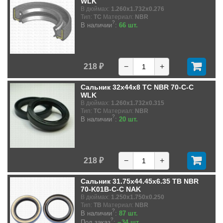
WLK
В дюймах:
1.260x1.732x0.276
Тип:
TC
Материал:
NBR
?
В наличии
:
66 шт.
218 ₽
−
+
Сальник 32x44x8 TC NBR 70-C-C
WLK
В дюймах:
1.260x1.732x0.315
Тип:
TC
Материал:
NBR
?
В наличии
:
20 шт.
218 ₽
−
+
Сальник 31.75x44.45x6.35 TB NBR
70-K01B-C-C NAK
В дюймах:
1.250x1.750x0.250
Тип:
TB
Материал:
NBR
?
В наличии
:
87 шт.
?
Под заказ
:
~34 шт.