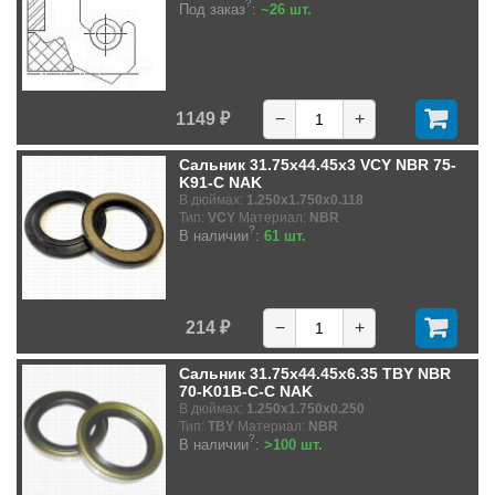
?
Под заказ
:
~26 шт.
1149 ₽
−
+
Сальник 31.75x44.45x3 VCY NBR 75-
K91-C NAK
В дюймах:
1.250x1.750x0.118
Тип:
VCY
Материал:
NBR
?
В наличии
:
61 шт.
214 ₽
−
+
Сальник 31.75x44.45x6.35 TBY NBR
70-K01B-C-C NAK
В дюймах:
1.250x1.750x0.250
Тип:
TBY
Материал:
NBR
?
В наличии
:
>100 шт.