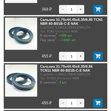
368 ₽
−
+
Сальник 31.75x44.45x6.35/6.85 TCN1
NBR 80-B01B-C-E NAK
В дюймах:
1.250x1.750x0.250/0.270
Тип:
TCN1
Материал:
NBR
?
В наличии
:
>100 шт.
?
Под заказ
:
~ >1847 шт.
455 ₽
−
+
Сальник 31.75x44.45x6.35/6.86
TCN11 NBR 80-B01B-C-E NAK
В дюймах:
1.250x1.750x0.250/0.270
Тип:
TCN11
Материал:
NBR
?
В наличии
:
3 шт.
455 ₽
−
+