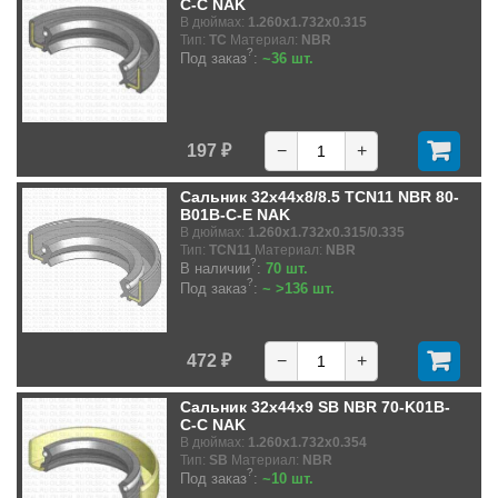
C-C NAK
В дюймах:
1.260x1.732x0.315
Тип:
TC
Материал:
NBR
?
Под заказ
:
~36 шт.
197 ₽
−
+
Сальник 32x44x8/8.5 TCN11 NBR 80-
B01B-C-E NAK
В дюймах:
1.260x1.732x0.315/0.335
Тип:
TCN11
Материал:
NBR
?
В наличии
:
70 шт.
?
Под заказ
:
~ >136 шт.
472 ₽
−
+
Сальник 32x44x9 SB NBR 70-K01B-
C-C NAK
В дюймах:
1.260x1.732x0.354
Тип:
SB
Материал:
NBR
?
Под заказ
:
~10 шт.