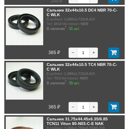
249 ₽
Сальник 32x44x10.5 DC4 NBR 70-C-
C WLK
В дюймах:
1.260x1.732x0.413
Тип:
DC4
Материал:
NBR
?
В наличии
:
31 шт.
365 ₽
−
+
Сальник 32x44x10.5 TC4 NBR 70-C-
C WLK
В дюймах:
1.260x1.732x0.413
Тип:
TC4
Материал:
NBR
?
В наличии
:
35 шт.
365 ₽
−
+
Сальник 31.75x44.45x6.35/6.85
TCN11 Viton 80-N03-C-E NAK
В дюймах:
1.250x1.750x0.250/0.270