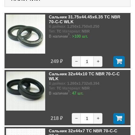
Сальник 31.75x44.45x6.35 TC NBR
70-C-C WLK
В дюймах:
1.250x1.750x0.250
Тип:
TC
Материал:
NBR
?
В наличии
:
>100 шт.
249 ₽
−
+
Сальник 32x44x10 TC NBR 70-C-C
WLK
В дюймах:
1.260x1.732x0.394
Тип:
TC
Материал:
NBR
?
В наличии
:
47 шт.
218 ₽
−
+
Сальник 32x44x7 TC NBR 70-C-C