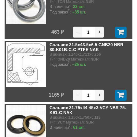
Тип:
TCN
Материал:
NBR
?
В наличии
:
22 шт.
?
Под заказ
:
~35 шт.
463 ₽
−
+
Сальник 31.5x43.5x6.5 GNB20 NBR
80-K01B-C-C PTFE NAK
В дюймах:
1.240x1.713x0.256
Тип:
GNB20
Материал:
NBR
?
Под заказ
:
~26 шт.
1165 ₽
−
+
Сальник 31.75x44.45x3 VCY NBR 75-
K91-C NAK
В дюймах:
1.250x1.750x0.118
Тип:
VCY
Материал:
NBR
?
В наличии
:
61 шт.