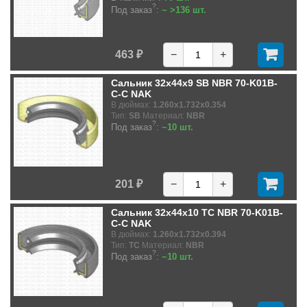
?
Под заказ
:
~ >136 шт.
463 ₽
−
+
Сальник 32x44x9 SB NBR 70-K01B-
C-C NAK
В дюймах:
1.260x1.732x0.354
Тип:
SB
Материал:
NBR
?
Под заказ
:
~10 шт.
201 ₽
−
+
Сальник 32x44x10 TC NBR 70-K01B-
C-C NAK
В дюймах:
1.260x1.732x0.394
Тип:
TC
Материал:
NBR
?
Под заказ
:
~10 шт.