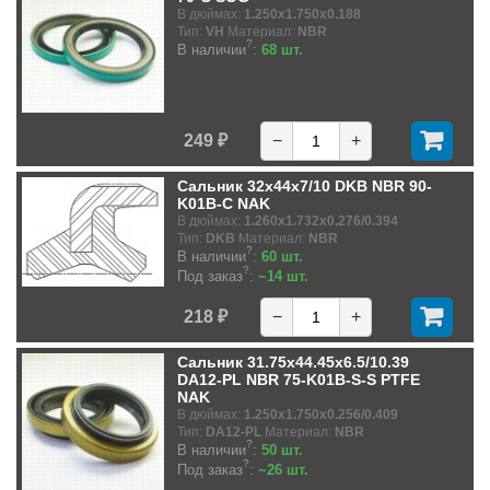
В дюймах:
1.250x1.750x0.188
Тип:
VH
Материал:
NBR
?
В наличии
:
68 шт.
249 ₽
−
+
Сальник 32x44x7/10 DKB NBR 90-
K01B-C NAK
В дюймах:
1.260x1.732x0.276/0.394
Тип:
DKB
Материал:
NBR
?
В наличии
:
60 шт.
?
Под заказ
:
~14 шт.
218 ₽
−
+
Сальник 31.75x44.45x6.5/10.39
DA12-PL NBR 75-K01B-S-S PTFE
NAK
В дюймах:
1.250x1.750x0.256/0.409
Тип:
DA12-PL
Материал:
NBR
?
В наличии
:
50 шт.
?
Под заказ
:
~26 шт.