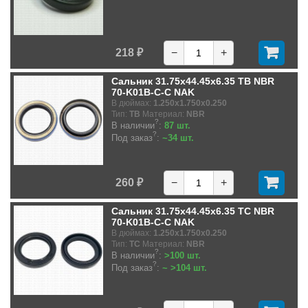
218 ₽
−
+
Сальник 31.75x44.45x6.35 TB NBR
70-K01B-C-C NAK
В дюймах:
1.250x1.750x0.250
Тип:
TB
Материал:
NBR
?
В наличии
:
87 шт.
?
Под заказ
:
~34 шт.
260 ₽
−
+
Сальник 31.75x44.45x6.35 TC NBR
70-K01B-C-C NAK
В дюймах:
1.250x1.750x0.250
Тип:
TC
Материал:
NBR
?
В наличии
:
>100 шт.
?
Под заказ
:
~ >104 шт.