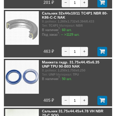
201 ₽
−
+
Сальник 32x44x10/11 TC4P1 NBR 80-
K86-C-C NAK
В дюймах:
1.260x1.732x0.394/0.433
Тип:
TC4P1
Материал:
NBR
?
В наличии
:
60 шт.
?
Под заказ
:
~ >1129 шт.
463 ₽
−
+
Манжета гидр. 31.75x44.45x6.35
UNP TPU 90-B03 NAK
В дюймах:
1.250x1.750x0.250
Тип:
UNP
Материал:
TPU
?
В наличии
:
50 шт.
405 ₽
−
+
Сальник 31.75x44.45x4.78 VH NBR
70-C SOG