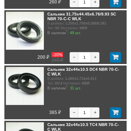
260 ₽
−
+
Сальник 31.75x44.45x6.76/9.93 SC
NBR 70-C-C WLK
В дюймах:
1.250x1.750x0.266/0.391
Тип:
SC
Материал:
NBR
?
В наличии
:
49 шт.
-20%
200 ₽
−
+
249 ₽
Сальник 32x44x10.5 DC4 NBR 70-C-
C WLK
В дюймах:
1.260x1.732x0.413
Тип:
DC4
Материал:
NBR
?
В наличии
:
31 шт.
365 ₽
−
+
Сальник 32x44x10.5 TC4 NBR 70-C-
C WLK