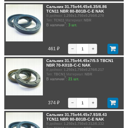
Сальник 31.75x44.45x6.35/6.86
TCN11 NBR 80-B01B-C-E NAK
В дюймах:
1.250x1.750x0.250/0.270
Тип:
TCN11
Материал:
NBR
?
В наличии
:
3 шт.
461 ₽
−
+
Сальник 31.75x44.45x7/5.5 TBCN1
NBR 70-K01B-C-C NAK
В дюймах:
1.250x1.750x0.276/0.217
Тип:
TBCN1
Материал:
NBR
?
В наличии
:
21 шт.
374 ₽
−
+
Сальник 31.75x44.45x7.93/8.43
TCN11 NBR 80-B01B-C-E NAK
В дюймах:
1.250x1.750x0.312/0.332