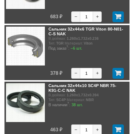
683 ₽
−
+
Сальник 32x44x6 TGR Viton 80-N01-
C-S NAK
В дюймах:
1.260x1.732x0.236
Тип:
TGR
Материал:
Viton
?
Под заказ
:
~6 шт.
378 ₽
−
+
Сальник 32x44x10 SC4P NBR 75-
K91-C-C NAK
В дюймах:
1.260x1.732x0.394
Тип:
SC4P
Материал:
NBR
?
В наличии
:
38 шт.
463 ₽
−
+