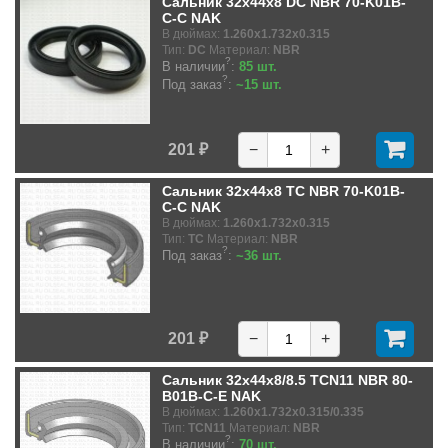
Сальник 32x44x8 DC NBR 70-K01B-
C-C NAK
В дюймах:
1.260x1.732x0.315
Тип:
DC
Материал:
NBR
?
В наличии
:
85 шт.
?
Под заказ
:
~15 шт.
201 ₽
−
+
Сальник 32x44x8 TC NBR 70-K01B-
C-C NAK
В дюймах:
1.260x1.732x0.315
Тип:
TC
Материал:
NBR
?
Под заказ
:
~36 шт.
201 ₽
−
+
Сальник 32x44x8/8.5 TCN11 NBR 80-
B01B-C-E NAK
В дюймах:
1.260x1.732x0.315/0.335
Тип:
TCN11
Материал:
NBR
?
В наличии
:
70 шт.