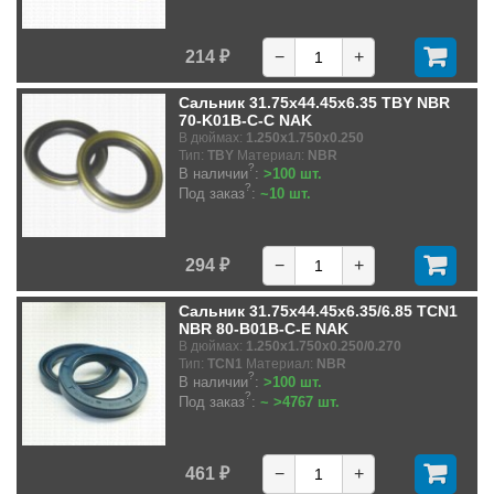
214 ₽
−
+
Сальник 31.75x44.45x6.35 TBY NBR
70-K01B-C-C NAK
В дюймах:
1.250x1.750x0.250
Тип:
TBY
Материал:
NBR
?
В наличии
:
>100 шт.
?
Под заказ
:
~10 шт.
294 ₽
−
+
Сальник 31.75x44.45x6.35/6.85 TCN1
NBR 80-B01B-C-E NAK
В дюймах:
1.250x1.750x0.250/0.270
Тип:
TCN1
Материал:
NBR
?
В наличии
:
>100 шт.
?
Под заказ
:
~ >4767 шт.
461 ₽
−
+