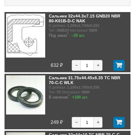
Сальник 32x44.3x7.15 GNB20 NBR
80-K01B-D-C NAK
В дюймах:
1.260x1.744x0.282
Тип:
GNB20
Материал:
NBR
?
Под заказ
:
~20 шт.
632 ₽
−
+
Сальник 31.75x44.45x6.35 TC NBR
70-C-C WLK
В дюймах:
1.250x1.750x0.250
Тип:
TC
Материал:
NBR
?
В наличии
:
>100 шт.
249 ₽
−
+
Сальник 32x44x10 TC NBR 70-C-C