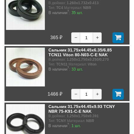
В дюймах:
1.260x1.732x0.413
Тип:
TC4
Материал:
NBR
?
В наличии
:
35 шт.
365 ₽
−
+
Сальник 31.75x44.45x6.35/6.85
TCN11 Viton 80-N03-C-E NAK
В дюймах:
1.250x1.750x0.250/0.270
Тип:
TCN11
Материал:
Viton
?
В наличии
:
33 шт.
1466 ₽
−
+
Сальник 31.75x44.45x9.93 TCNY
NBR 75-K91-C-E NAK
В дюймах:
1.250x1.750x0.391
Тип:
TCNY
Материал:
NBR
?
В наличии
:
1 шт.