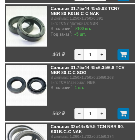
Сальник 31.75x44.45x9.93 TCN7
NBR 80-K01B-C-C NAK
В дюймах:
1.250x1.750x0.391
Тип:
TCN7
Материал:
NBR
?
В наличии
:
>100 шт.
?
Под заказ
:
~5 шт.
461 ₽
−
+
Сальник 31.75x44.45x6.35/6.8 TCV
NBR 80-C-C SOG
В дюймах:
1.250x1.750x0.250/0.268
Тип:
TCV
Материал:
NBR
?
В наличии
:
1 шт.
562 ₽
−
+
Сальник 32x44x8/9.5 TCN NBR 90-
K01B-C-C NAK
В дюймах:
1.260x1.732x0.315/0.374