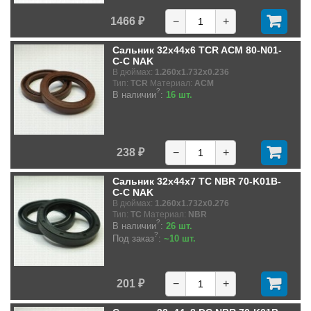
1466 ₽
−
+
Сальник 32x44x6 TCR ACM 80-N01-
C-C NAK
В дюймах:
1.260x1.732x0.236
Тип:
TCR
Материал:
ACM
?
В наличии
:
16 шт.
238 ₽
−
+
Сальник 32x44x7 TC NBR 70-K01B-
C-C NAK
В дюймах:
1.260x1.732x0.276
Тип:
TC
Материал:
NBR
?
В наличии
:
26 шт.
?
Под заказ
:
~10 шт.
201 ₽
−
+