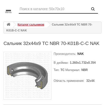
Меню
Каталог сальников
Сальник 32x44x9 TC NBR 70-
K01B-C-C NAK
Сальник 32x44x9 TC NBR 70-K01B-C-C NAK
Производитель:
NAK
В дюймах:
1.260x1.732x0.354
Тип:
TC
Материал:
NBR
Область применения:
32x44