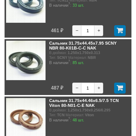
Тип:
TCN11
Материал:
NBR
?
В наличии
:
33 шт.
461 ₽
−
+
Сальник 31.75x44.45x7.95 SCNY
NBR 80-K01B-C-C NAK
В дюймах:
1.250x1.750x0.313
Тип:
SCNY
Материал:
NBR
?
В наличии
:
85 шт.
487 ₽
−
+
Сальник 31.75x44.46x6.5/7.5 TCN
Viton 80-N01-C-E NAK
В дюймах:
1.250x1.750x0.256/0.295
Тип:
TCN
Материал:
Viton
?
В наличии
:
48 шт.