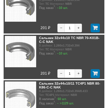
Тип:
TC
Материал:
NBR
?
Под заказ
:
~10 шт.
201 ₽
−
+
Сальник 32x44x10 TC NBR 70-K01B-
C-C NAK
В дюймах:
1.260x1.732x0.394
Тип:
TC
Материал:
NBR
?
Под заказ
:
~10 шт.
201 ₽
−
+
Сальник 32x44x10/11 TC4P1 NBR 80-
K86-C-C NAK
В дюймах:
1.260x1.732x0.394/0.433
Тип:
TC4P1
Материал:
NBR
?
В наличии
:
60 шт.
?
Под заказ
:
~ >1129 шт.