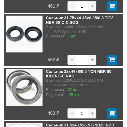
461 ₽
−
+
Сальник 31.75x44.45x6.35/6.8 TCV
NBR 80-C-C SOG
В дюймах:
1.250x1.750x0.250/0.268
Тип:
TCV
Материал:
NBR
?
В наличии
:
1 шт.
562 ₽
−
+
Сальник 32x44x8/9.5 TCN NBR 90-
K01B-C-C NAK
В дюймах:
1.260x1.732x0.315/0.374
Тип:
TCN
Материал:
NBR
?
В наличии
:
22 шт.
?
Под заказ
:
~35 шт.
463 ₽
−
+
Сальник 31.5x43.5x6.5 GNB20 NBR