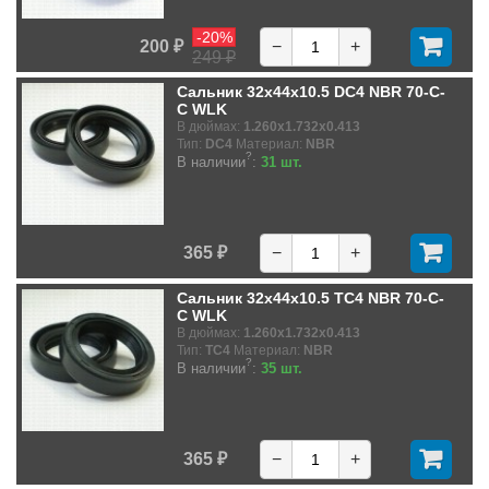
-20%
200 ₽
−
+
249 ₽
Сальник 32x44x10.5 DC4 NBR 70-C-
C WLK
В дюймах:
1.260x1.732x0.413
Тип:
DC4
Материал:
NBR
?
В наличии
:
31 шт.
365 ₽
−
+
Сальник 32x44x10.5 TC4 NBR 70-C-
C WLK
В дюймах:
1.260x1.732x0.413
Тип:
TC4
Материал:
NBR
?
В наличии
:
35 шт.
365 ₽
−
+