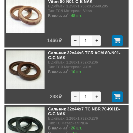
Viton 80-N01-C-E NAK
В дюймах:
1.250x1.750x0.256/0.295
Тип:
TCN
Материал:
Viton
?
В наличии
:
48 шт.
1466 ₽
−
+
Сальник 32x44x6 TCR ACM 80-N01-
C-C NAK
В дюймах:
1.260x1.732x0.236
Тип:
TCR
Материал:
ACM
?
В наличии
:
16 шт.
238 ₽
−
+
Сальник 32x44x7 TC NBR 70-K01B-
C-C NAK
В дюймах:
1.260x1.732x0.276
Тип:
TC
Материал:
NBR
?
В наличии
:
26 шт.
?