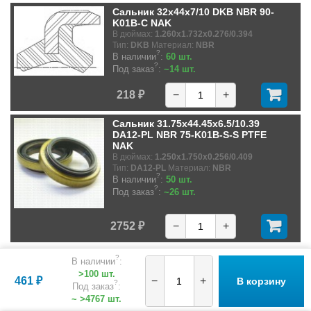
Сальник 32x44x7/10 DKB NBR 90-
K01B-C NAK
В дюймах:
1.260x1.732x0.276/0.394
Тип:
DKB
Материал:
NBR
?
В наличии
:
60 шт.
?
Под заказ
:
~14 шт.
218 ₽
−
+
Сальник 31.75x44.45x6.5/10.39
DA12-PL NBR 75-K01B-S-S PTFE
NAK
В дюймах:
1.250x1.750x0.256/0.409
Тип:
DA12-PL
Материал:
NBR
?
В наличии
:
50 шт.
?
Под заказ
:
~26 шт.
2752 ₽
−
+
?
В наличии
:
>100 шт.
461 ₽
−
+
В корзину
?
Под заказ
:
~ >4767 шт.