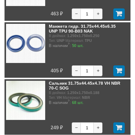
463 ₽
−
+
Манжета гидр. 31.75x44.45x6.35
UNP TPU 90-B03 NAK
В дюймах:
1.250x1.750x0.250
Тип:
UNP
Материал:
TPU
?
В наличии
:
50 шт.
405 ₽
−
+
Сальник 31.75x44.45x4.78 VH NBR
70-C SOG
В дюймах:
1.250x1.750x0.188
Тип:
VH
Материал:
NBR
?
В наличии
:
68 шт.
249 ₽
−
+