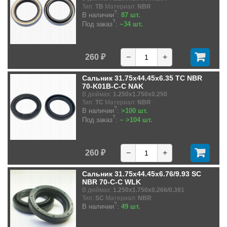
Тип:
TB
Материал:
NBR
?
В наличии
:
87 шт.
?
Под заказ
:
~34 шт.
260 ₽
−
+
Сальник 31.75x44.45x6.35 TC NBR
70-K01B-C-C NAK
В дюймах:
1.250x1.750x0.250
Тип:
TC
Материал:
NBR
?
В наличии
:
>100 шт.
?
Под заказ
:
~ >104 шт.
260 ₽
−
+
Сальник 31.75x44.45x6.76/9.93 SC
NBR 70-C-C WLK
В дюймах:
1.250x1.750x0.266/0.391
Тип:
SC
Материал:
NBR
?
В наличии
:
49 шт.