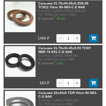
Сальник 31.75x44.45x6.35/6.85
TCN11 Viton 80-N03-C-E NAK
В дюймах:
1.250x1.750x0.250/0.270
Тип:
TCN11
Материал:
Viton
?
В наличии
:
33 шт.
1466 ₽
−
+
Сальник 31.75x44.45x9.93 TCNY
NBR 75-K91-C-E NAK
В дюймах:
1.250x1.750x0.391
Тип:
TCNY
Материал:
NBR
?
В наличии
:
1 шт.
683 ₽
−
+
Сальник 32x44x6 TGR Viton 80-N01-
C-S NAK
В дюймах:
1.260x1.732x0.236
Тип:
TGR
Материал:
Viton