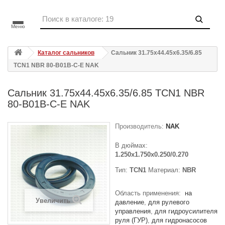
Меню
Каталог сальников
Сальник 31.75x44.45x6.35/6.85
TCN1 NBR 80-B01B-C-E NAK
Сальник 31.75x44.45x6.35/6.85 TCN1 NBR
80-B01B-C-E NAK
Производитель:
NAK
В дюймах:
1.250x1.750x0.250/0.270
Тип:
TCN1
Материал:
NBR
Область применения:
на
Увеличить
давление
для рулевого
управления
для гидроусилителя
руля (ГУР)
для гидронасосов