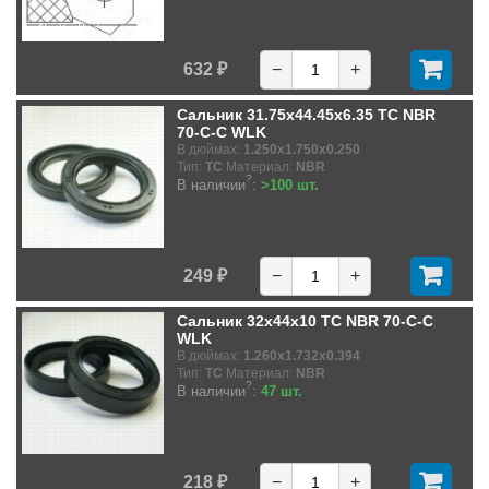
632 ₽
−
+
Сальник 31.75x44.45x6.35 TC NBR
70-C-C WLK
В дюймах:
1.250x1.750x0.250
Тип:
TC
Материал:
NBR
?
В наличии
:
>100 шт.
249 ₽
−
+
Сальник 32x44x10 TC NBR 70-C-C
WLK
В дюймах:
1.260x1.732x0.394
Тип:
TC
Материал:
NBR
?
В наличии
:
47 шт.
218 ₽
−
+