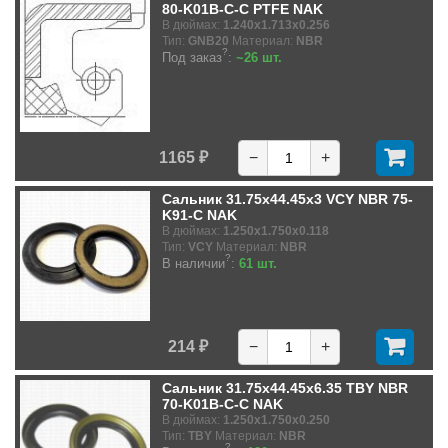
80-K01B-C-C PTFE NAK
В дюймах:
1.240x1.713x0.256
Тип:
GNB20
Материал:
NBR
?
Под заказ
:
~26 шт.
1165 ₽
−
+
Сальник 31.75x44.45x3 VCY NBR 75-
K91-C NAK
В дюймах:
1.250x1.750x0.118
Тип:
VCY
Материал:
NBR
?
В наличии
:
61 шт.
214 ₽
−
+
Сальник 31.75x44.45x6.35 TBY NBR
70-K01B-C-C NAK
В дюймах:
1.250x1.750x0.250
Тип:
TBY
Материал:
NBR
?