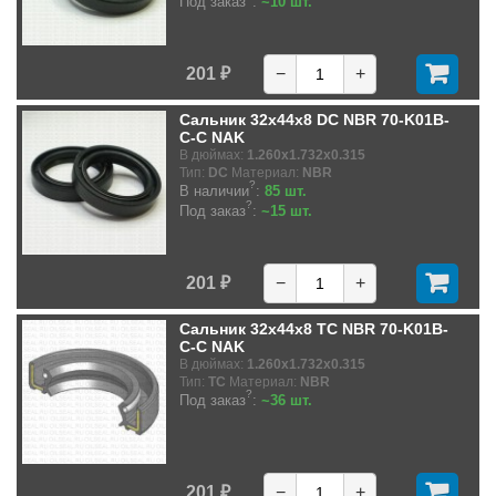
Под заказ
:
~10 шт.
201 ₽
−
+
Сальник 32x44x8 DC NBR 70-K01B-
C-C NAK
В дюймах:
1.260x1.732x0.315
Тип:
DC
Материал:
NBR
?
В наличии
:
85 шт.
?
Под заказ
:
~15 шт.
201 ₽
−
+
Сальник 32x44x8 TC NBR 70-K01B-
C-C NAK
В дюймах:
1.260x1.732x0.315
Тип:
TC
Материал:
NBR
?
Под заказ
:
~36 шт.
201 ₽
−
+