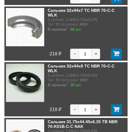
Сальник 32x44x7 TC NBR 70-C-C
WLK
В дюймах:
1.260x1.732x0.276
Тип:
TC
Материал:
NBR
?
В наличии
:
66 шт.
218 ₽
−
+
Сальник 32x44x8 TC NBR 70-C-C
WLK
В дюймах:
1.260x1.732x0.315
Тип:
TC
Материал:
NBR
?
В наличии
:
20 шт.
218 ₽
−
+
Сальник 31.75x44.45x6.35 TB NBR
70-K01B-C-C NAK
В дюймах:
1.250x1.750x0.250