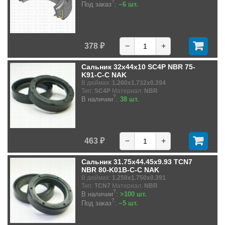
?
Под заказ
:
~6 шт.
378 ₽
−
+
Сальник 32x44x10 SC4P NBR 75-
K91-C-C NAK
В дюймах:
1.260x1.732x0.394
Тип:
SC4P
Материал:
NBR
?
В наличии
:
38 шт.
463 ₽
−
+
Сальник 31.75x44.45x9.93 TCN7
NBR 80-K01B-C-C NAK
В дюймах:
1.250x1.750x0.391
Тип:
TCN7
Материал:
NBR
?
В наличии
:
>100 шт.
?
Под заказ
:
~5 шт.