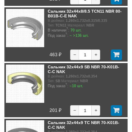
Сальник 32x44x8/8.5 TCN11 NBR 80-
B01B-C-E NAK
В дюймах:
1.260x1.732x0.315/0.335
Тип:
TCN11
Материал:
NBR
?
В наличии
:
70 шт.
?
Под заказ
:
~ >136 шт.
463 ₽
−
+
Сальник 32x44x9 SB NBR 70-K01B-
C-C NAK
В дюймах:
1.260x1.732x0.354
Тип:
SB
Материал:
NBR
?
Под заказ
:
~10 шт.
201 ₽
−
+
Сальник 32x44x9 TC NBR 70-K01B-
C-C NAK
В дюймах:
1.260x1.732x0.354