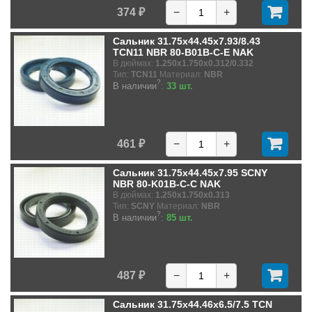
374 ₽
−
+
Сальник 31.75x44.45x7.93/8.43
TCN11 NBR 80-B01B-C-E NAK
В дюймах:
1.250x1.750x0.312/0.332
Тип:
TCN11
Материал:
NBR
?
В наличии
:
33 шт.
461 ₽
−
+
Сальник 31.75x44.45x7.95 SCNY
NBR 80-K01B-C-C NAK
В дюймах:
1.250x1.750x0.313
Тип:
SCNY
Материал:
NBR
?
В наличии
:
85 шт.
487 ₽
−
+
Сальник 31.75x44.46x6.5/7.5 TCN