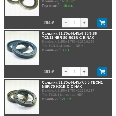
В наличии
:
>100 шт.
?
Под заказ
:
~10 шт.
294 ₽
−
+
Сальник 31.75x44.45x6.35/6.86
TCN11 NBR 80-B01B-C-E NAK
В дюймах:
1.250x1.750x0.250/0.270
Тип:
TCN11
Материал:
NBR
?
В наличии
:
3 шт.
461 ₽
−
+
Сальник 31.75x44.45x7/5.5 TBCN1
NBR 70-K01B-C-C NAK
В дюймах:
1.250x1.750x0.276/0.217
Тип:
TBCN1
Материал:
NBR
?
В наличии
:
21 шт.