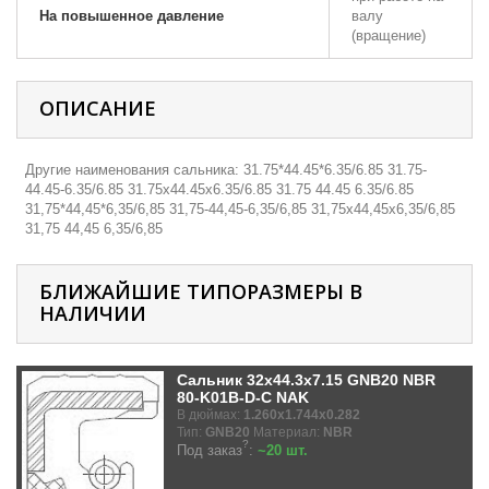
На повышенное давление
валу
(вращение)
ОПИСАНИЕ
Другие наименования сальника: 31.75*44.45*6.35/6.85 31.75-
44.45-6.35/6.85 31.75х44.45х6.35/6.85 31.75 44.45 6.35/6.85
31,75*44,45*6,35/6,85 31,75-44,45-6,35/6,85 31,75х44,45х6,35/6,85
31,75 44,45 6,35/6,85
БЛИЖАЙШИЕ ТИПОРАЗМЕРЫ В
НАЛИЧИИ
Сальник 32x44.3x7.15 GNB20 NBR
80-K01B-D-C NAK
В дюймах:
1.260x1.744x0.282
Тип:
GNB20
Материал:
NBR
?
Под заказ
:
~20 шт.