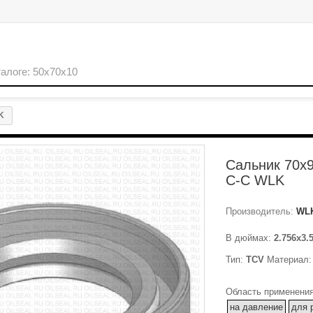
K
Сальник 70x
C-C WLK
Производитель:
WL
В дюймах:
2.756x3.
Тип:
TCV
Материал
Область применения
на давление
для 