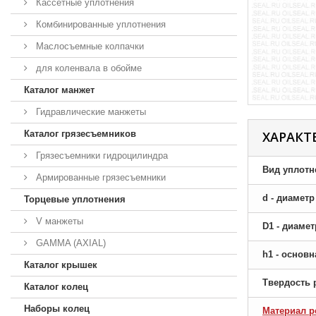
Кассетные уплотнения
Комбинированные уплотнения
Маслосъемные колпачки
для коленвала в обойме
Каталог манжет
Гидравлические манжеты
Каталог грязесъемников
ХАРАКТ
Грязесъемники гидроцилиндра
Вид уплотн
Армированные грязесъемники
d - диамет
Торцевые уплотнения
V манжеты
D1 - диаме
GAMMA (AXIAL)
h1 - основ
Каталог крышек
Твердость 
Каталог колец
Наборы колец
Материал р