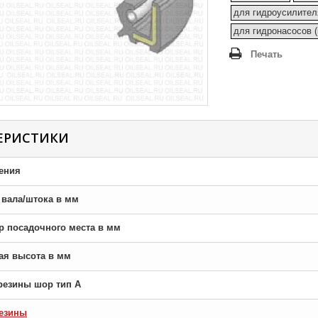
для гидроусилител
для гидронасосов 
Печать
ЕРИСТИКИ
ения
р вала/штока в мм
тр посадочного места в мм
ная высота в мм
резины шор тип A
езины