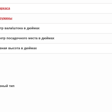
аркаса
пружины
етр вала/штока в дюймах
аметр посадочного места в дюймах
новная высота в дюймах
вный тип