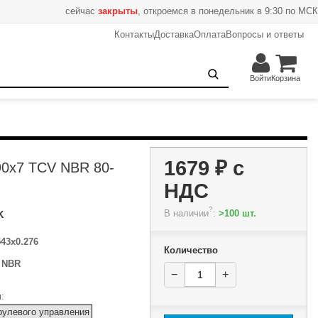
сейчас
закрыты
, откроемся в понедельник в 9:30 по МСК
Контакты
Доставка
Оплата
Вопросы и ответы
1679 ₽
−
+
В корзину
Войти
Корзина
1679 ₽
с
90x7 TCV NBR 80-
НДС
?
В наличии
:
>100 шт.
K
543x0.276
Количество
:
NBR
−
+
:
рулевого управления