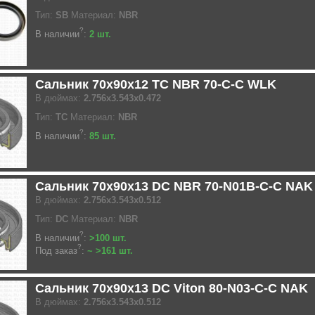
Тип:
SB
Материал:
NBR
?
В наличии
:
2 шт.
Сальник 70x90x12 TC NBR 70-C-C WLK
В дюймах:
2.756x3.543x0.472
Тип:
TC
Материал:
NBR
?
В наличии
:
85 шт.
Сальник 70x90x13 DC NBR 70-N01B-C-C NAK
В дюймах:
2.756x3.543x0.512
Тип:
DC
Материал:
NBR
?
В наличии
:
>100 шт.
?
Под заказ
:
~ >161 шт.
Сальник 70x90x13 DC Viton 80-N03-C-C NAK
В дюймах:
2.756x3.543x0.512