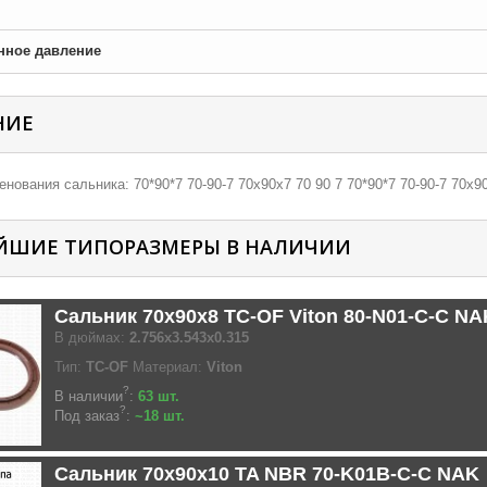
нное давление
НИЕ
нования сальника: 70*90*7 70-90-7 70х90х7 70 90 7 70*90*7 70-90-7 70х90
ЙШИЕ ТИПОРАЗМЕРЫ В НАЛИЧИИ
Сальник 70x90x8 TC-OF Viton 80-N01-C-C NA
В дюймах:
2.756x3.543x0.315
Тип:
TC-OF
Материал:
Viton
?
В наличии
:
63 шт.
?
Под заказ
:
~18 шт.
Сальник 70x90x10 TA NBR 70-K01B-C-C NAK