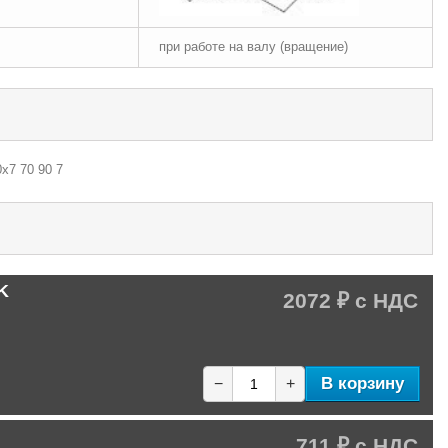
при работе на валу (вращение)
х7 70 90 7
K
2072 ₽
В корзину
−
+
711 ₽