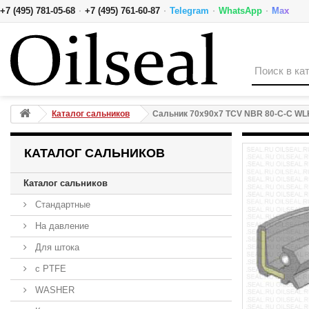
·
·
·
·
+7 (495) 781-05-68
+7 (495) 761-60-87
Telegram
WhatsApp
Max
Сальник 70x90x7 TCV NBR 80-C-C WLK
Каталог сальников
Сальник 70x90x7 TCV NBR 80-C-C WL
КАТАЛОГ САЛЬНИКОВ
Каталог сальников
Стандартные
На давление
Для штока
с PTFE
WASHER