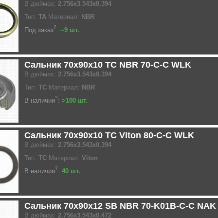
В дюймах:
2.756x3.543x0.394
Тип:
TA
Материал:
NBR
?
Под заказ
:
~9 шт.
Сальник 70x90x10 TC NBR 70-C-C WLK
В дюймах:
2.756x3.543x0.394
Тип:
TC
Материал:
NBR
?
В наличии
:
>100 шт.
Сальник 70x90x10 TC Viton 80-C-C WLK
В дюймах:
2.756x3.543x0.394
Тип:
TC
Материал:
Viton
?
В наличии
:
40 шт.
Сальник 70x90x12 SB NBR 70-K01B-C-C NAK
В дюймах:
2.756x3.543x0.472