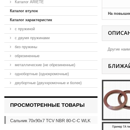
Каталог ARIETE
Каталог втулок
На повыше
Каталог характеристик
с пружиной
ОПИСА
с двумя пружинами
без пружины
Другие наиме
обрезиненные
БЛИЖА
металлические (не обрезиненные)
однобортные (однокромочные)
двубортные (двухкромочные и более)
ПРОСМОТРЕННЫЕ ТОВАРЫ
Сальник 70x90x7 TCV NBR 80-C-C WLK