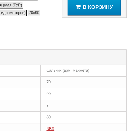
я руля (ГУР)
В КОРЗИНУ
(гидромоторов)
70x90
Сальник (арм. манжета)
70
90
7
80
NBR