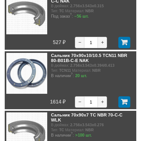
C-C NAK
В дюймах:
2.756x3.543x0.315
Тип:
TC
Материал:
NBR
?
Под заказ
:
~56 шт.
527 ₽
−
+
Сальник 70x90x10/10.5 TCN11 NBR
80-B01B-C-E NAK
В дюймах:
2.756x3.543x0.394/0.413
Тип:
TCN11
Материал:
NBR
?
В наличии
:
20 шт.
1614 ₽
−
+
Сальник 70x90x7 TC NBR 70-C-C
WLK
В дюймах:
2.756x3.543x0.276
Тип:
TC
Материал:
NBR
?
В наличии
:
>100 шт.