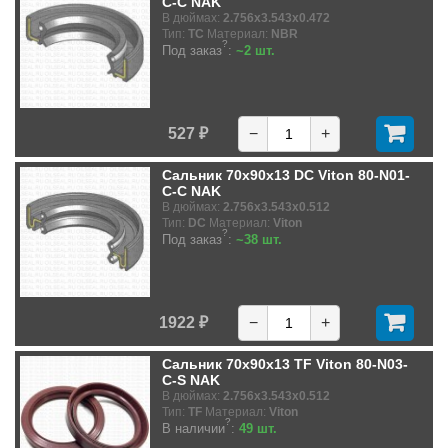
C-C NAK
В дюймах:
2.756x3.543x0.472
Тип:
TC
Материал:
NBR
?
Под заказ
:
~2 шт.
527 ₽
−
+
Сальник 70x90x13 DC Viton 80-N01-
C-C NAK
В дюймах:
2.756x3.543x0.512
Тип:
DC
Материал:
Viton
?
Под заказ
:
~38 шт.
1922 ₽
−
+
Сальник 70x90x13 TF Viton 80-N03-
C-S NAK
В дюймах:
2.756x3.543x0.512
Тип:
TF
Материал:
Viton
?
В наличии
:
49 шт.