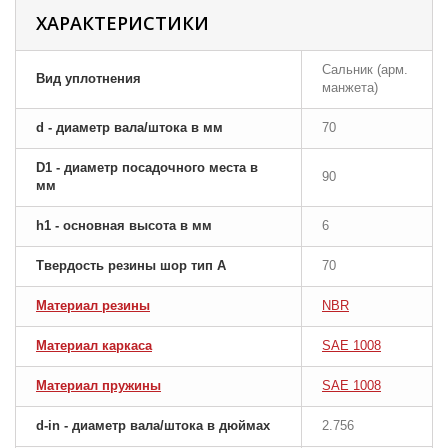
ХАРАКТЕРИСТИКИ
Сальник (арм.
Вид уплотнения
манжета)
d - диаметр вала/штока в мм
70
D1 - диаметр посадочного места в
90
мм
h1 - основная высота в мм
6
Твердость резины шор тип A
70
Материал резины
NBR
Материал каркаса
SAE 1008
Материал пружины
SAE 1008
d-in - диаметр вала/штока в дюймах
2.756