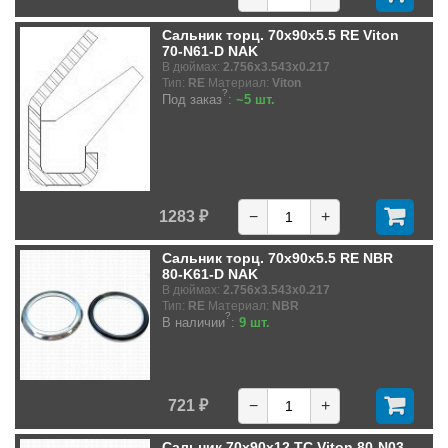
Сальник торц. 70x90x5.5 RE Viton
70-N61-D NAK
В дюймах:
2.756x3.543x0.217
Тип:
RE
Материал:
Viton
?
Под заказ
:
~5 шт.
1283 ₽
−
+
Сальник торц. 70x90x5.5 RE NBR
80-K61-D NAK
В дюймах:
2.756x3.543x0.217
Тип:
RE
Материал:
NBR
?
В наличии
:
9 шт.
721 ₽
−
+
Сальник 70x90x12 TC Viton 80-N03-