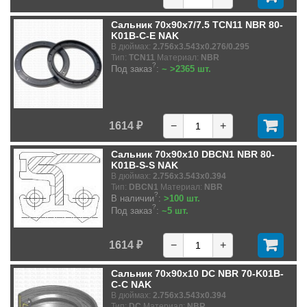
Сальник 70x90x7/7.5 TCN11 NBR 80-
K01B-C-E NAK
В дюймах:
2.756x3.543x0.276/0.295
Тип:
TCN11
Материал:
NBR
?
Под заказ
:
~ >2365 шт.
1614 ₽
−
+
Сальник 70x90x10 DBCN1 NBR 80-
K01B-S-S NAK
В дюймах:
2.756x3.543x0.394
Тип:
DBCN1
Материал:
NBR
?
В наличии
:
>100 шт.
?
Под заказ
:
~5 шт.
1614 ₽
−
+
Сальник 70x90x10 DC NBR 70-K01B-
C-C NAK
В дюймах:
2.756x3.543x0.394
Тип:
DC
Материал:
NBR