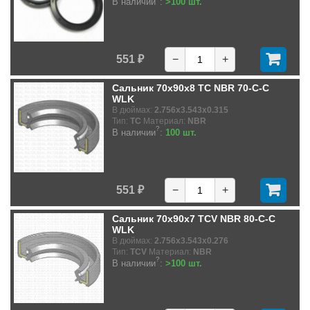
В наличии
:
>100 шт.
551 ₽
−
+
Сальник 70x90x8 TC NBR 70-C-C
WLK
В дюймах:
2.756x3.543x0.315
Тип:
TC
Материал:
NBR
?
В наличии
:
100 шт.
551 ₽
−
+
Сальник 70x90x7 TCV NBR 80-C-C
WLK
В дюймах:
2.756x3.543x0.276
Тип:
TCV
Материал:
NBR
?
В наличии
:
>100 шт.