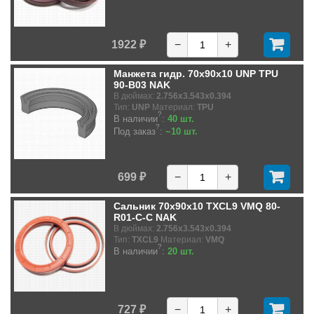
1922 ₽
−
+
Манжета гидр. 70x90x10 UNP TPU
90-B03 NAK
В дюймах:
2.756x3.543x0.394
Тип:
UNP
Материал:
TPU
?
В наличии
:
40 шт.
?
Под заказ
:
~10 шт.
699 ₽
−
+
Сальник 70x90x10 TXCL9 VMQ 80-
R01-C-C NAK
В дюймах:
2.756x3.543x0.394
Тип:
TXCL9
Материал:
VMQ
?
В наличии
:
20 шт.
727 ₽
−
+