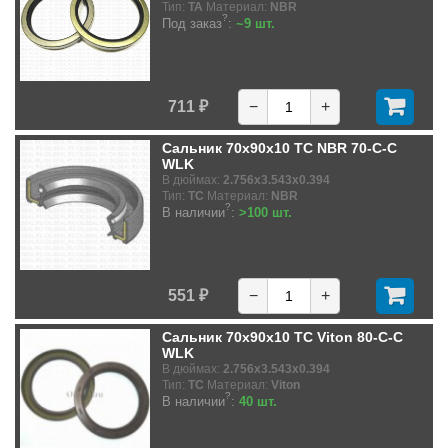
Тип:
TA
Материал:
NBR
?
Под заказ
:
~9 шт.
711 ₽
−
+
Сальник 70x90x10 TC NBR 70-C-C
WLK
В дюймах:
2.756x3.543x0.394
Тип:
TC
Материал:
NBR
?
В наличии
:
>100 шт.
551 ₽
−
+
Сальник 70x90x10 TC Viton 80-C-C
WLK
В дюймах:
2.756x3.543x0.394
Тип:
TC
Материал:
Viton
?
В наличии
:
40 шт.