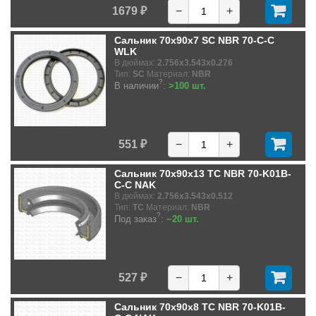
1679 ₽
−
+
Сальник 70x90x7 SC NBR 70-C-C
WLK
В дюймах:
2.756x3.543x0.276
Тип:
SC
Материал:
NBR
?
В наличии
:
>100 шт.
551 ₽
−
+
Сальник 70x90x13 TC NBR 70-K01B-
C-C NAK
В дюймах:
2.756x3.543x0.512
Тип:
TC
Материал:
NBR
?
Под заказ
:
~20 шт.
527 ₽
−
+
Сальник 70x90x8 TC NBR 70-K01B-