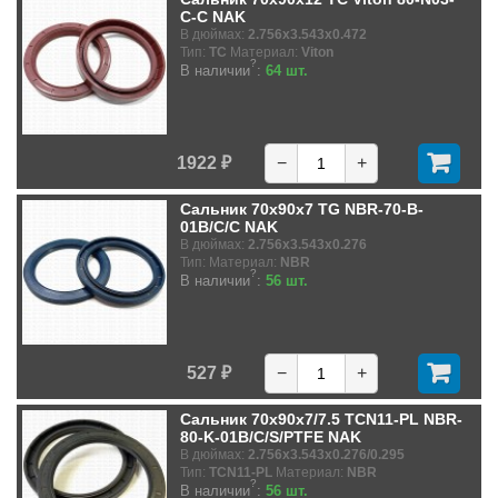
C-C NAK
В дюймах:
2.756x3.543x0.472
Тип:
TC
Материал:
Viton
?
В наличии
:
64 шт.
1922 ₽
−
+
Сальник 70x90x7 TG NBR-70-B-
01B/C/C NAK
В дюймах:
2.756x3.543x0.276
Тип:
Материал:
NBR
?
В наличии
:
56 шт.
527 ₽
−
+
Сальник 70x90x7/7.5 TCN11-PL NBR-
80-K-01B/C/S/PTFE NAK
В дюймах:
2.756x3.543x0.276/0.295
Тип:
TCN11-PL
Материал:
NBR
?
В наличии
:
56 шт.