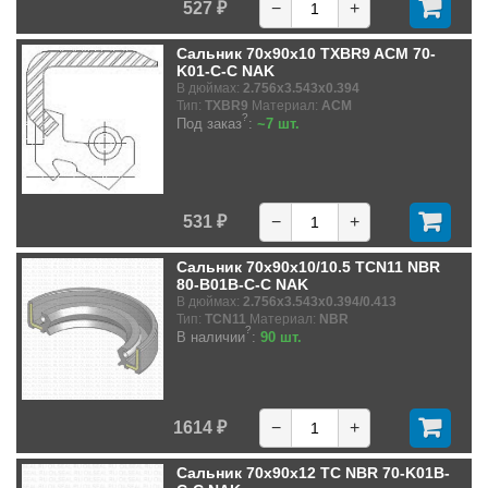
527 ₽
−
+
Сальник 70x90x10 TXBR9 ACM 70-
K01-C-C NAK
В дюймах:
2.756x3.543x0.394
Тип:
TXBR9
Материал:
ACM
?
Под заказ
:
~7 шт.
531 ₽
−
+
Сальник 70x90x10/10.5 TCN11 NBR
80-B01B-C-C NAK
В дюймах:
2.756x3.543x0.394/0.413
Тип:
TCN11
Материал:
NBR
?
В наличии
:
90 шт.
1614 ₽
−
+
Сальник 70x90x12 TC NBR 70-K01B-