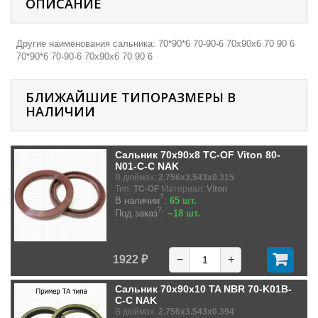
ОПИСАНИЕ
Другие наименования сальника: 70*90*6 70-90-6 70х90х6 70 90 6
70*90*6 70-90-6 70х90х6 70 90 6
БЛИЖАЙШИЕ ТИПОРАЗМЕРЫ В
НАЛИЧИИ
Сальник 70x90x8 TC-OF Viton 80-
N01-C-C NAK
В дюймах:
2.756x3.543x0.315
Тип:
TC-OF
Материал:
Viton
?
В наличии
:
65 шт.
?
Под заказ
:
~18 шт.
1922 ₽
−
+
Сальник 70x90x10 TA NBR 70-K01B-
C-C NAK
В дюймах:
2.756x3.543x0.394