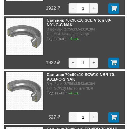
1922 ₽
−
+
Сальник 70x90x10 SCL Viton 80-
N01-C-C NAK
В дюймах:
2.756x3.543x0.394
Тип:
SCL
Материал:
Viton
?
Под заказ
:
~4 шт.
1922 ₽
−
+
Сальник 70x90x10 SCW10 NBR 70-
K01B-C-S NAK
В дюймах:
2.756x3.543x0.394
Тип:
SCW10
Материал:
NBR
?
Под заказ
:
~4 шт.
527 ₽
−
+