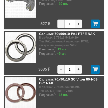
?
Под заказ
:
~10 шт.
527 ₽
−
+
Сальник 70x90x10 PA1 PTFE NAK
В дюймах:
2.756x3.543x0.394
Тип:
PA1
, основной материал:
PTFE
,
связующий материал:
Viton
?
В наличии
:
19 шт.
?
Под заказ
:
~5 шт.
3635 ₽
−
+
Сальник 70x90x10 SC Viton 80-N03-
C-C NAK
В дюймах:
2.756x3.543x0.394
Тип:
SC
Материал:
Viton
?
Под заказ
:
~13 шт.