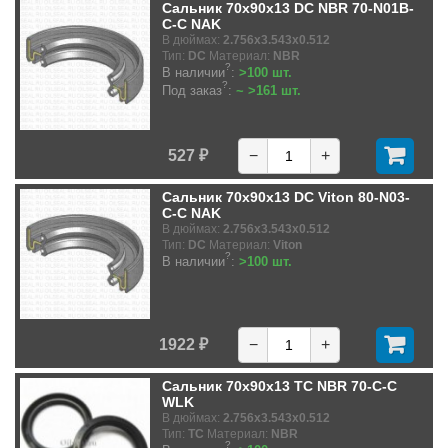
Сальник 70x90x13 DC NBR 70-N01B-
C-C NAK
В дюймах:
2.756x3.543x0.512
Тип:
DC
Материал:
NBR
?
В наличии
:
>100 шт.
?
Под заказ
:
~ >161 шт.
527 ₽
−
+
Сальник 70x90x13 DC Viton 80-N03-
C-C NAK
В дюймах:
2.756x3.543x0.512
Тип:
DC
Материал:
Viton
?
В наличии
:
>100 шт.
1922 ₽
−
+
Сальник 70x90x13 TC NBR 70-C-C
WLK
В дюймах:
2.756x3.543x0.512
Тип:
TC
Материал:
NBR
?