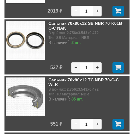
2019 ₽
−
+
Сальник 70x90x12 SB NBR 70-K01B-
C-C NAK
В дюймах:
2.756x3.543x0.472
Тип:
SB
Материал:
NBR
?
В наличии
:
2 шт.
527 ₽
−
+
Сальник 70x90x12 TC NBR 70-C-C
WLK
В дюймах:
2.756x3.543x0.472
Тип:
TC
Материал:
NBR
?
В наличии
:
85 шт.
551 ₽
−
+