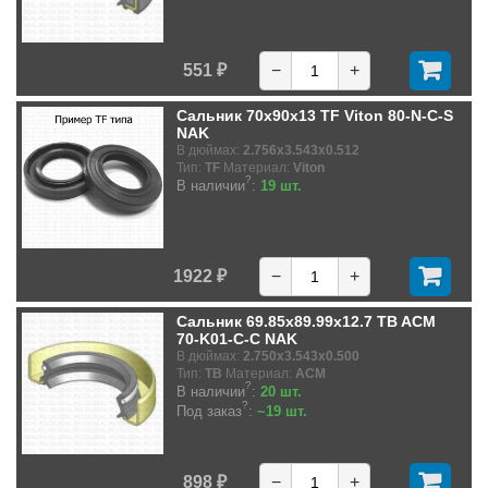
551 ₽
−
+
Сальник 70x90x13 TF Viton 80-N-C-S
NAK
В дюймах:
2.756x3.543x0.512
Тип:
TF
Материал:
Viton
?
В наличии
:
19 шт.
1922 ₽
−
+
Сальник 69.85x89.99x12.7 TB ACM
70-K01-C-C NAK
В дюймах:
2.750x3.543x0.500
Тип:
TB
Материал:
ACM
?
В наличии
:
20 шт.
?
Под заказ
:
~19 шт.
898 ₽
−
+