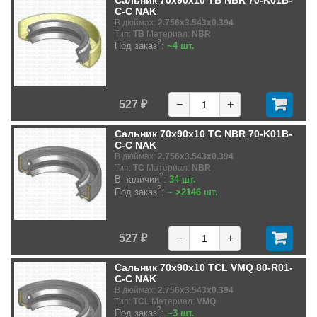
Сальник 70x90x10 TB NBR 70-K01B-
C-C NAK
В дюймах:
2.756x3.543x0.394
Тип:
TB
Материал:
NBR
?
Под заказ
:
~4 шт.
527 ₽
−
+
Сальник 70x90x10 TC NBR 70-K01B-
C-C NAK
В дюймах:
2.756x3.543x0.394
Тип:
TC
Материал:
NBR
?
В наличии
:
34 шт.
?
Под заказ
:
~ >2146 шт.
527 ₽
−
+
Сальник 70x90x10 TCL VMQ 80-R01-
C-C NAK
В дюймах:
2.756x3.543x0.394
Тип:
TCL
Материал:
VMQ
?
Под заказ
:
~3 шт.