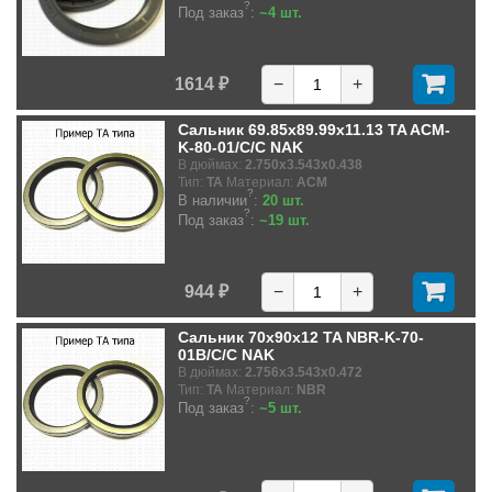
?
Под заказ
:
~4 шт.
1614 ₽
−
+
Сальник 69.85x89.99x11.13 TA ACM-
K-80-01/C/C NAK
В дюймах:
2.750x3.543x0.438
Тип:
TA
Материал:
ACM
?
В наличии
:
20 шт.
?
Под заказ
:
~19 шт.
944 ₽
−
+
Сальник 70x90x12 TA NBR-K-70-
01B/C/C NAK
В дюймах:
2.756x3.543x0.472
Тип:
TA
Материал:
NBR
?
Под заказ
:
~5 шт.