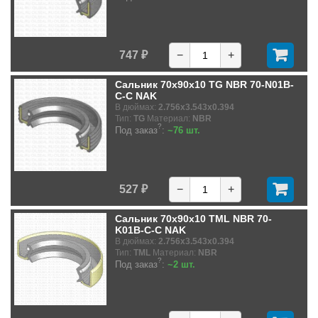
747 ₽
−
+
Сальник 70x90x10 TG NBR 70-N01B-
C-C NAK
В дюймах:
2.756x3.543x0.394
Тип:
TG
Материал:
NBR
?
Под заказ
:
~76 шт.
527 ₽
−
+
Сальник 70x90x10 TML NBR 70-
K01B-C-C NAK
В дюймах:
2.756x3.543x0.394
Тип:
TML
Материал:
NBR
?
Под заказ
:
~2 шт.