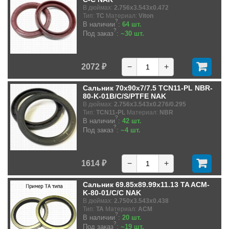
В дюймах:
2.756x3.543x0.472
Тип:
TC
Материал:
Viton
?
В наличии
:
64 шт.
?
Под заказ
:
~30 шт.
2072 ₽
−
+
Сальник 70x90x7/7.5 TCN11-PL NBR-
80-K-01B/C/S/PTFE NAK
В дюймах:
2.756x3.543x0.276/0.295
Тип:
TCN11-PL
Материал:
NBR
?
В наличии
:
42 шт.
?
Под заказ
:
~4 шт.
1614 ₽
−
+
Сальник 69.85x89.99x11.13 TA ACM-
K-80-01/C/C NAK
В дюймах:
2.750x3.543x0.438
Тип:
TA
Материал:
ACM
?
В наличии
:
20 шт.
?
Под заказ
:
~19 шт.