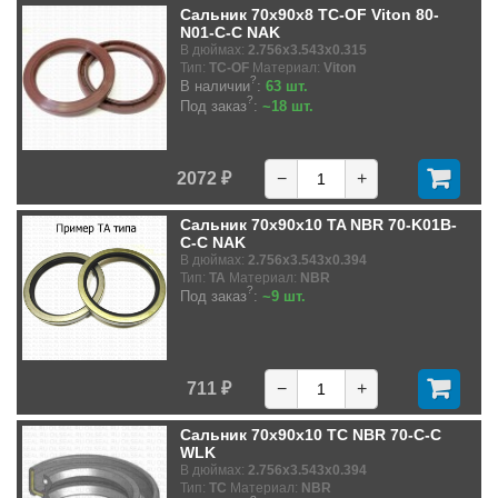
Сальник 70x90x8 TC-OF Viton 80-
N01-C-C NAK
В дюймах:
2.756x3.543x0.315
Тип:
TC-OF
Материал:
Viton
?
В наличии
:
63 шт.
?
Под заказ
:
~18 шт.
2072 ₽
−
+
Сальник 70x90x10 TA NBR 70-K01B-
C-C NAK
В дюймах:
2.756x3.543x0.394
Тип:
TA
Материал:
NBR
?
Под заказ
:
~9 шт.
711 ₽
−
+
Сальник 70x90x10 TC NBR 70-C-C
WLK
В дюймах:
2.756x3.543x0.394
Тип:
TC
Материал:
NBR