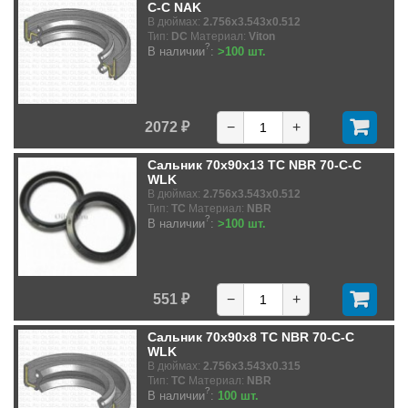
C-C NAK
В дюймах:
2.756x3.543x0.512
Тип:
DC
Материал:
Viton
?
В наличии
:
>100 шт.
2072 ₽
−
+
Сальник 70x90x13 TC NBR 70-C-C
WLK
В дюймах:
2.756x3.543x0.512
Тип:
TC
Материал:
NBR
?
В наличии
:
>100 шт.
551 ₽
−
+
Сальник 70x90x8 TC NBR 70-C-C
WLK
В дюймах:
2.756x3.543x0.315
Тип:
TC
Материал:
NBR
?
В наличии
:
100 шт.