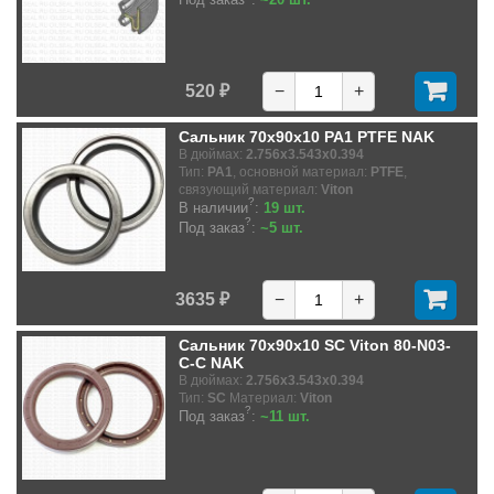
520 ₽
−
+
Сальник 70x90x10 PA1 PTFE NAK
В дюймах:
2.756x3.543x0.394
Тип:
PA1
, основной материал:
PTFE
,
связующий материал:
Viton
?
В наличии
:
19 шт.
?
Под заказ
:
~5 шт.
3635 ₽
−
+
Сальник 70x90x10 SC Viton 80-N03-
C-C NAK
В дюймах:
2.756x3.543x0.394
Тип:
SC
Материал:
Viton
?
Под заказ
:
~11 шт.