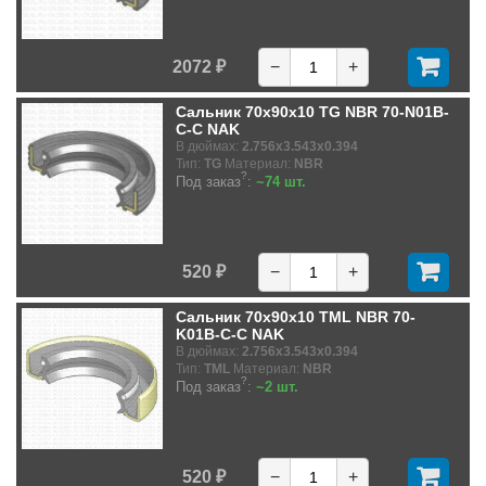
2072 ₽
−
+
Сальник 70x90x10 TG NBR 70-N01B-
C-C NAK
В дюймах:
2.756x3.543x0.394
Тип:
TG
Материал:
NBR
?
Под заказ
:
~74 шт.
520 ₽
−
+
Сальник 70x90x10 TML NBR 70-
K01B-C-C NAK
В дюймах:
2.756x3.543x0.394
Тип:
TML
Материал:
NBR
?
Под заказ
:
~2 шт.
520 ₽
−
+