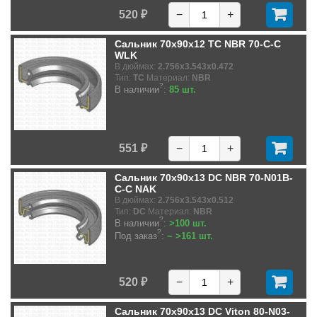
520 ₽
−
+
Сальник 70x90x12 TC NBR 70-C-C
WLK
В дюймах:
2.756x3.543x0.472
Тип:
TC
Материал:
NBR
?
В наличии
:
85 шт.
551 ₽
−
+
Сальник 70x90x13 DC NBR 70-N01B-
C-C NAK
В дюймах:
2.756x3.543x0.512
Тип:
DC
Материал:
NBR
?
В наличии
:
>100 шт.
?
Под заказ
:
~ >161 шт.
520 ₽
−
+
Сальник 70x90x13 DC Viton 80-N03-