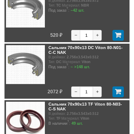
В дюймах:
2.756x3.543x0.472
Тип:
TC
Материал:
NBR
?
Под заказ
:
~42 шт.
520 ₽
−
+
Сальник 70x90x13 DC Viton 80-N01-
C-C NAK
В дюймах:
2.756x3.543x0.512
Тип:
DC
Материал:
Viton
?
Под заказ
:
~ >148 шт.
2072 ₽
−
+
Сальник 70x90x13 TF Viton 80-N03-
C-S NAK
В дюймах:
2.756x3.543x0.512
Тип:
TF
Материал:
Viton
?
В наличии
:
49 шт.