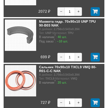
2072 ₽
−
+
Манжета гидр. 70x90x10 UNP TPU
90-B03 NAK
В дюймах:
2.756x3.543x0.394
Тип:
UNP
Материал:
TPU
?
В наличии
:
40 шт.
?
Под заказ
:
~10 шт.
699 ₽
−
+
Сальник 70x90x10 TXCL9 VMQ 80-
R01-C-C NAK
В дюймах:
2.756x3.543x0.394
Тип:
TXCL9
Материал:
VMQ
?
В наличии
:
20 шт.
727 ₽
−
+