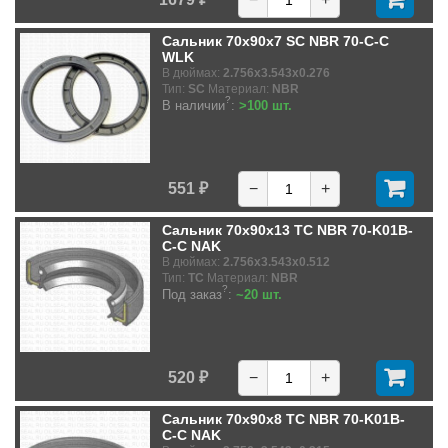
Сальник 70x90x7 SC NBR 70-C-C
WLK
В дюймах:
2.756x3.543x0.276
Тип:
SC
Материал:
NBR
?
В наличии
:
>100 шт.
551 ₽
−
+
Сальник 70x90x13 TC NBR 70-K01B-
C-C NAK
В дюймах:
2.756x3.543x0.512
Тип:
TC
Материал:
NBR
?
Под заказ
:
~20 шт.
520 ₽
−
+
Сальник 70x90x8 TC NBR 70-K01B-
C-C NAK