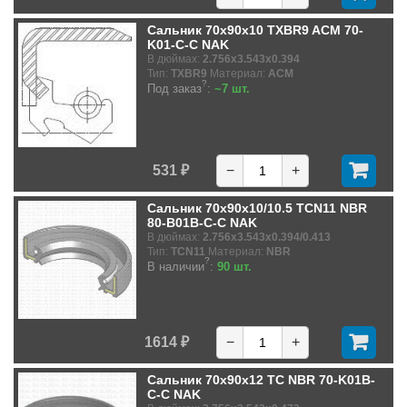
Сальник 70x90x10 TXBR9 ACM 70-
K01-C-C NAK
В дюймах:
2.756x3.543x0.394
Тип:
TXBR9
Материал:
ACM
?
Под заказ
:
~7 шт.
531 ₽
−
+
Сальник 70x90x10/10.5 TCN11 NBR
80-B01B-C-C NAK
В дюймах:
2.756x3.543x0.394/0.413
Тип:
TCN11
Материал:
NBR
?
В наличии
:
90 шт.
1614 ₽
−
+
Сальник 70x90x12 TC NBR 70-K01B-
C-C NAK