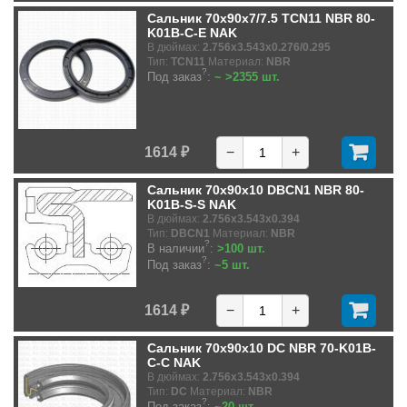
Сальник 70x90x7/7.5 TCN11 NBR 80-
K01B-C-E NAK
В дюймах:
2.756x3.543x0.276/0.295
Тип:
TCN11
Материал:
NBR
?
Под заказ
:
~ >2355 шт.
1614 ₽
−
+
Сальник 70x90x10 DBCN1 NBR 80-
K01B-S-S NAK
В дюймах:
2.756x3.543x0.394
Тип:
DBCN1
Материал:
NBR
?
В наличии
:
>100 шт.
?
Под заказ
:
~5 шт.
1614 ₽
−
+
Сальник 70x90x10 DC NBR 70-K01B-
C-C NAK
В дюймах:
2.756x3.543x0.394
Тип:
DC
Материал:
NBR
?
Под заказ
:
~20 шт.