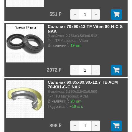
551 ₽
−
+
Сальник 70x90x13 TF Viton 80-N-C-S
NAK
В дюймах:
2.756x3.543x0.512
Тип:
TF
Материал:
Viton
?
В наличии
:
19 шт.
2072 ₽
−
+
Сальник 69.85x89.99x12.7 TB ACM
70-K01-C-C NAK
В дюймах:
2.750x3.543x0.500
Тип:
TB
Материал:
ACM
?
В наличии
:
20 шт.
?
Под заказ
:
~19 шт.
898 ₽
−
+