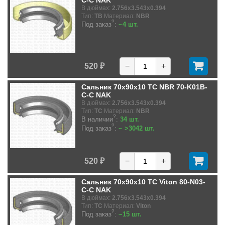
C-C NAK
В дюймах:
2.756x3.543x0.394
Тип:
TB
Материал:
NBR
?
Под заказ
:
~4 шт.
520 ₽
−
+
Сальник 70x90x10 TC NBR 70-K01B-
C-C NAK
В дюймах:
2.756x3.543x0.394
Тип:
TC
Материал:
NBR
?
В наличии
:
34 шт.
?
Под заказ
:
~ >3042 шт.
520 ₽
−
+
Сальник 70x90x10 TC Viton 80-N03-
C-C NAK
В дюймах:
2.756x3.543x0.394
Тип:
TC
Материал:
Viton
?
Под заказ
:
~15 шт.