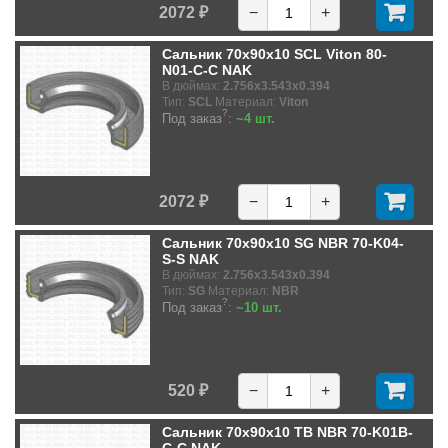
2072 ₽
−
+
Сальник 70x90x10 SCL Viton 80-
N01-C-C NAK
В дюймах:
2.756x3.543x0.394
Тип:
SCL
Материал:
Viton
?
Под заказ
:
~4 шт.
2072 ₽
−
+
Сальник 70x90x10 SG NBR 70-K04-
S-S NAK
В дюймах:
2.756x3.543x0.394
Тип:
SG
Материал:
NBR
?
Под заказ
:
~10 шт.
520 ₽
−
+
Сальник 70x90x10 TB NBR 70-K01B-