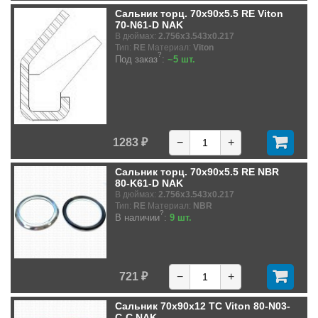
Сальник торц. 70x90x5.5 RE Viton
70-N61-D NAK
В дюймах:
2.756x3.543x0.217
Тип:
RE
Материал:
Viton
?
Под заказ
:
~5 шт.
1283 ₽
−
+
Сальник торц. 70x90x5.5 RE NBR
80-K61-D NAK
В дюймах:
2.756x3.543x0.217
Тип:
RE
Материал:
NBR
?
В наличии
:
9 шт.
721 ₽
−
+
Сальник 70x90x12 TC Viton 80-N03-
C-C NAK