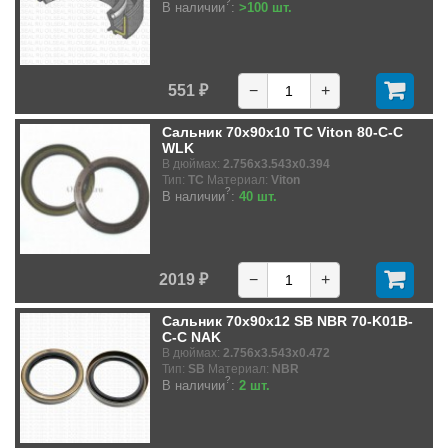
?
В наличии
:
>100 шт.
551 ₽
−
+
Сальник 70x90x10 TC Viton 80-C-C
WLK
В дюймах:
2.756x3.543x0.394
Тип:
TC
Материал:
Viton
?
В наличии
:
40 шт.
2019 ₽
−
+
Сальник 70x90x12 SB NBR 70-K01B-
C-C NAK
В дюймах:
2.756x3.543x0.472
Тип:
SB
Материал:
NBR
?
В наличии
:
2 шт.