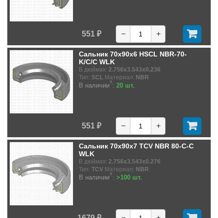
551 ₽
−
+
Сальник 70x90x6 HSCL NBR-70-
K/C/C WLK
В дюймах:
2.756x3.543x0.236
Тип:
SCL
Материал:
NBR
?
В наличии
:
20 шт.
551 ₽
−
+
Сальник 70x90x7 TCV NBR 80-C-C
WLK
В дюймах:
2.756x3.543x0.276
Тип:
TCV
Материал:
NBR
?
В наличии
:
>100 шт.
1679 ₽
−
+