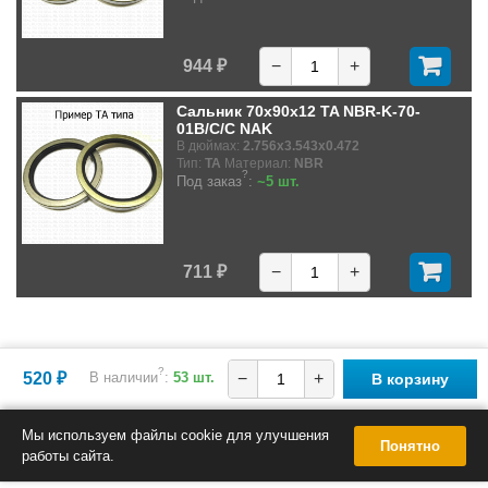
944 ₽
−
+
Сальник 70x90x12 TA NBR-K-70-
01B/C/C NAK
В дюймах:
2.756x3.543x0.472
Тип:
TA
Материал:
NBR
?
Под заказ
:
~5 шт.
711 ₽
−
+
?
520 ₽
В наличии
:
53 шт.
−
+
В корзину
Мы используем файлы cookie для улучшения
Понятно
работы сайта.