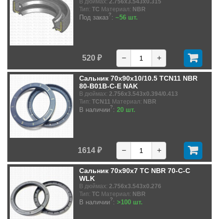
В дюймах:
2.756x3.543x0.315
Тип:
TC
Материал:
NBR
?
Под заказ
:
~56 шт.
520 ₽
−
+
Сальник 70x90x10/10.5 TCN11 NBR
80-B01B-C-E NAK
В дюймах:
2.756x3.543x0.394/0.413
Тип:
TCN11
Материал:
NBR
?
В наличии
:
20 шт.
1614 ₽
−
+
Сальник 70x90x7 TC NBR 70-C-C
WLK
В дюймах:
2.756x3.543x0.276
Тип:
TC
Материал:
NBR
?
В наличии
:
>100 шт.