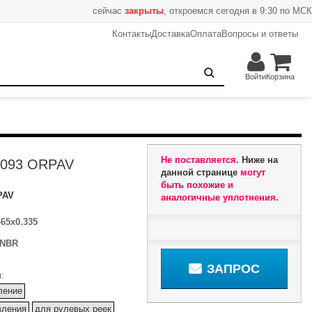
сейчас
закрыты
, откроемся сегодня в 9:30 по МСК
Контакты
Доставка
Оплата
Вопросы и ответы
Запрос
Войти
Корзина
Не поставляется.
Ниже на
0093 ORPAV
данной странице
могут
быть похожие и
PAV
аналогичные уплотнения.
465x0.335
NBR
ЗАПРОС
:
ление
вления
для рулевых реек