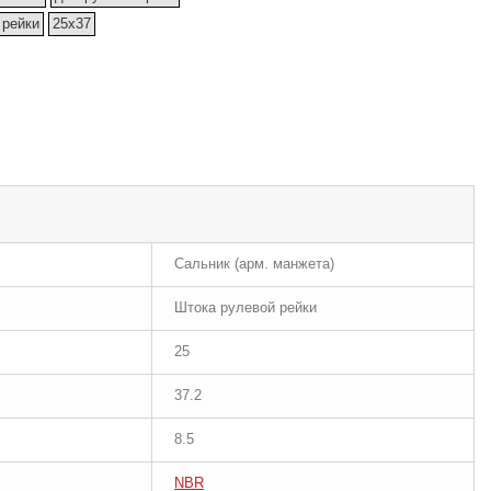
 рейки
25x37
Сальник (арм. манжета)
Штока рулевой рейки
25
37.2
8.5
NBR