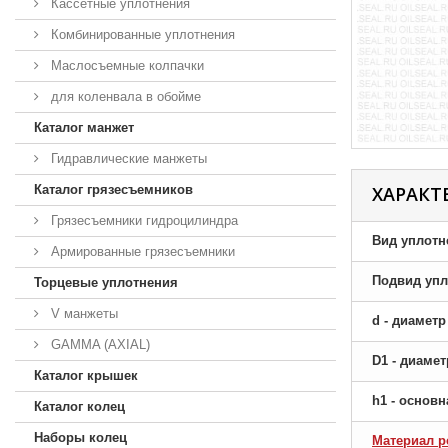
Кассетные уплотнения
Комбинированные уплотнения
Маслосъемные колпачки
для коленвала в обойме
Каталог манжет
Гидравлические манжеты
Каталог грязесъемников
ХАРАКТ
Грязесъемники гидроцилиндра
Вид уплотн
Армированные грязесъемники
Подвид упл
Торцевые уплотнения
V манжеты
d - диамет
GAMMA (AXIAL)
D1 - диаме
Каталог крышек
h1 - основ
Каталог колец
Наборы колец
Материал р