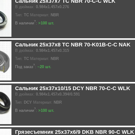
Сальник 25x37x7 TC NBR 70-C-C WLK
В дюймах:
0.984x1.457x0.276
Тип:
TC
Материал:
NBR
?
В наличии
:
>100 шт.
Сальник 25x37x8 TC NBR 70-K01B-C-C NAK
В дюймах:
0.984x1.457x0.315
Тип:
TC
Материал:
NBR
?
Под заказ
:
~20 шт.
Сальник 25x37x10/15 DCY NBR 70-C-C WLK
В дюймах:
0.984x1.457x0.394/0.591
Тип:
DCY
Материал:
NBR
?
В наличии
:
>100 шт.
Грязесъемник 25x37x6/9 DKB NBR 90-C WLK