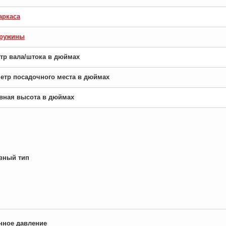
аркаса
пружины
етр вала/штока в дюймах
аметр посадочного места в дюймах
новная высота в дюймах
вный тип
нное давление