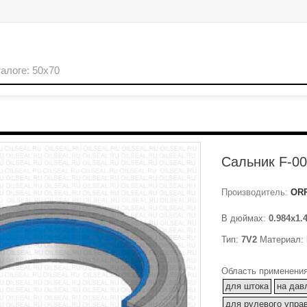
Сальник F-0
Производитель:
OR
В дюймах:
0.984x1.
Тип:
7V2
Материал:
Область применения
для штока
на дав
для рулевого упра