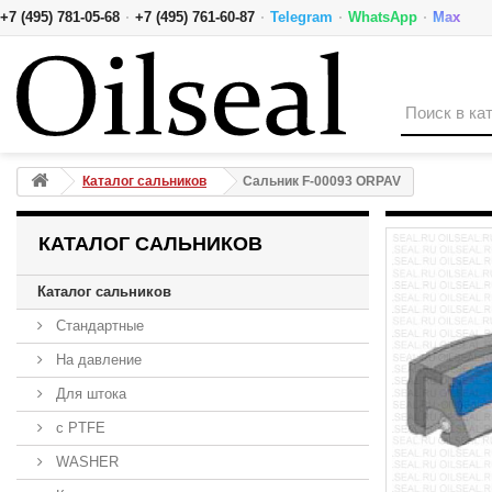
·
·
·
·
+7 (495) 781-05-68
+7 (495) 761-60-87
Telegram
WhatsApp
Max
Сальник F-00093 ORPAV
Каталог сальников
Сальник F-00093 ORPAV
КАТАЛОГ САЛЬНИКОВ
Каталог сальников
Стандартные
На давление
Для штока
с PTFE
WASHER