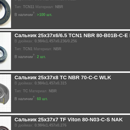
Тип:
TCN11
Материал:
NBR
?
В наличии
:
>100 шт.
Сальник 25x37x6/6.5 TCN1 NBR 80-B01B-C-E
В дюймах:
0.984x1.457x0.236/0.256
Тип:
TCN1
Материал:
NBR
?
В наличии
:
2 шт.
Сальник 25x37x8 TC NBR 70-C-C WLK
В дюймах:
0.984x1.457x0.315
Тип:
TC
Материал:
NBR
?
В наличии
:
60 шт.
Сальник 25x37x7 TF Viton 80-N03-C-S NAK
В дюймах:
0.984x1.457x0.276