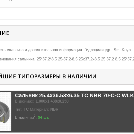
НИЕ
ть сальника и дополнительная информация: Гидроцилиндр - Smi-Koyo - R
нования сальника: 25*37.2*8.5 25-37.2-8.5 25х37.2х8.5 25 37.2 8.5 25*37,2
ЙШИЕ ТИПОРАЗМЕРЫ В НАЛИЧИИ
Сальник 25.4x36.53x6.35 TC NBR 70-C-C WLK
В дюймах:
1.000x1.438x0.250
Тип:
TC
Материал:
NBR
?
В наличии
:
94 шт.