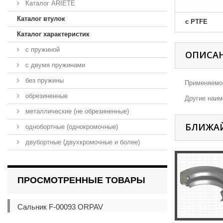
Каталог ARIETE
Каталог втулок
с PTFE
Каталог характеристик
с пружиной
ОПИСА
с двумя пружинами
без пружины
Применяемос
обрезиненные
Другие наиме
металлические (не обрезиненные)
БЛИЖА
однобортные (однокромочные)
двубортные (двухкромочные и более)
ПРОСМОТРЕННЫЕ ТОВАРЫ
Сальник F-00093 ORPAV