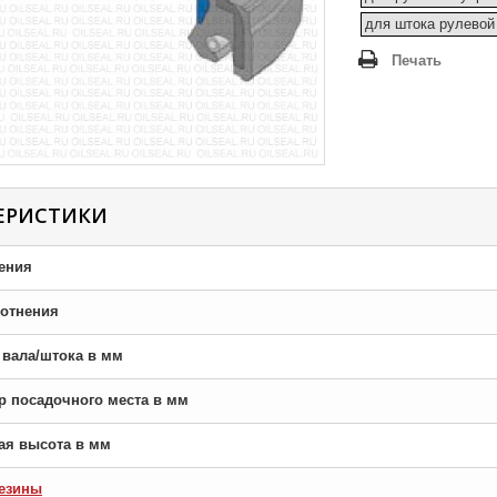
для штока рулевой
Печать
ЕРИСТИКИ
ения
отнения
р вала/штока в мм
тр посадочного места в мм
ная высота в мм
езины