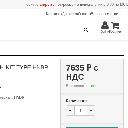
сейчас
закрыты
, откроемся в понедельник в 9:30 по МСК
Контакты
Доставка
Оплата
Вопросы и ответы
7635 ₽
−
+
В корзину
Войти
Корзина
7635 ₽
с
 H-KIT TYPE HNBR
НДС
?
В наличии
:
1 шт.
K
териал:
HNBR
Количество
−
+