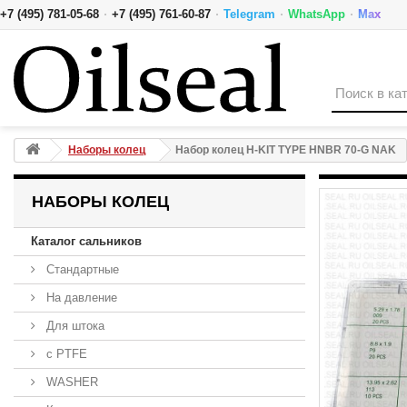
·
·
·
·
+7 (495) 781-05-68
+7 (495) 761-60-87
Telegram
WhatsApp
Max
Набор колец H-KIT TYPE HNBR 70-G NAK
Наборы колец
Набор колец H-KIT TYPE HNBR 70-G NAK
НАБОРЫ КОЛЕЦ
Каталог сальников
Стандартные
На давление
Для штока
с PTFE
WASHER