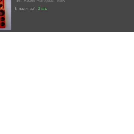
Тип:
AS568
Материал:
NBR
?
В наличии
:
3 шт.