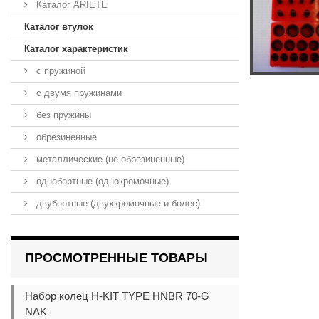
Каталог ARIETE
Каталог втулок
Каталог характеристик
с пружиной
с двумя пружинами
без пружины
обрезиненные
металлические (не обрезиненные)
однобортные (однокромочные)
двубортные (двухкромочные и более)
ПРОСМОТРЕННЫЕ ТОВАРЫ
Набор колец H-KIT TYPE HNBR 70-G
NAK