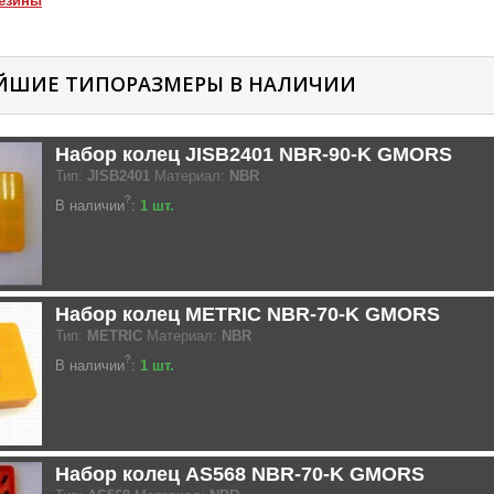
езины
ЙШИЕ ТИПОРАЗМЕРЫ В НАЛИЧИИ
Набор колец JISB2401 NBR-90-K GMORS
Тип:
JISB2401
Материал:
NBR
?
В наличии
:
1 шт.
Набор колец METRIC NBR-70-K GMORS
Тип:
METRIC
Материал:
NBR
?
В наличии
:
1 шт.
Набор колец AS568 NBR-70-K GMORS