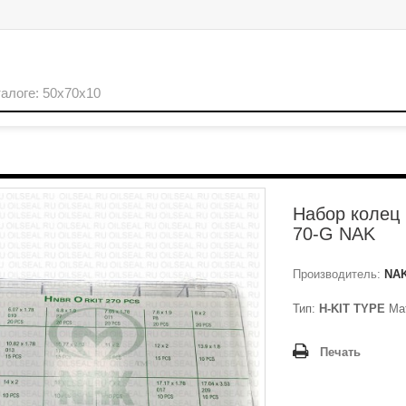
Набор колец
70-G NAK
Производитель:
NA
Тип:
H-KIT TYPE
Ма
Печать