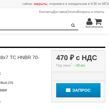
сейчас
закрыты
, откроемся в понедельник в 9:30 по МСК
Контакты
Доставка
Оплата
Вопросы и ответы
470 ₽
Запрос
Войти
Корзина
470 ₽
с НДС
38x7 TC HNBR 70-
?
Под заказ
:
~12 шт.
K
496x0.276
ЗАПРОС
HNBR
: