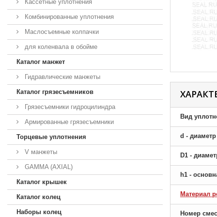
Кассетные уплотнения
Комбинированные уплотнения
Маслосъемные колпачки
для коленвала в обойме
Каталог манжет
Гидравлические манжеты
Каталог грязесъемников
ХАРАКТ
Грязесъемники гидроцилиндра
Вид уплотн
Армированные грязесъемники
d - диамет
Торцевые уплотнения
V манжеты
D1 - диаме
GAMMA (AXIAL)
h1 - основ
Каталог крышек
Материал р
Каталог колец
Наборы колец
Номер сме