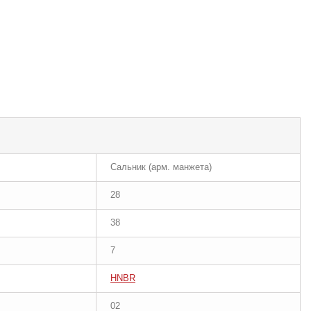
Сальник (арм. манжета)
28
38
7
HNBR
02