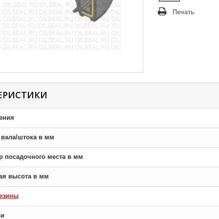
Печать
ЕРИСТИКИ
ения
р вала/штока в мм
тр посадочного места в мм
ная высота в мм
езины
си