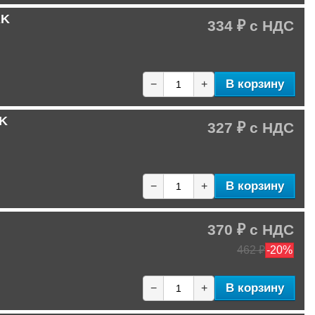
AK
334 ₽
В корзину
−
+
AK
327 ₽
В корзину
−
+
370 ₽
462 ₽
-20%
В корзину
−
+