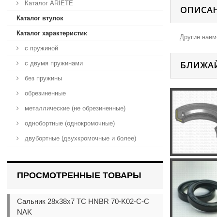
Каталог ARIETE
ОПИСА
Каталог втулок
Каталог характеристик
Другие наиме
с пружиной
БЛИЖА
с двумя пружинами
без пружины
обрезиненные
металлические (не обрезиненные)
однобортные (однокромочные)
двубортные (двухкромочные и более)
ПРОСМОТРЕННЫЕ ТОВАРЫ
Сальник 28x38x7 TC HNBR 70-K02-C-C
NAK