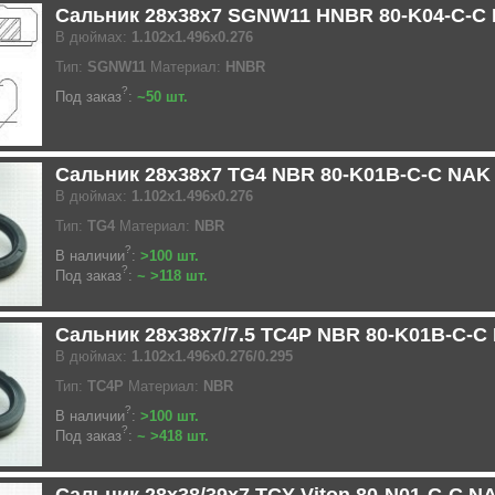
Сальник 28x38x7 SGNW11 HNBR 80-K04-C-C
В дюймах:
1.102x1.496x0.276
Тип:
SGNW11
Материал:
HNBR
?
Под заказ
:
~50 шт.
Сальник 28x38x7 TG4 NBR 80-K01B-C-C NAK
В дюймах:
1.102x1.496x0.276
Тип:
TG4
Материал:
NBR
?
В наличии
:
>100 шт.
?
Под заказ
:
~ >118 шт.
Сальник 28x38x7/7.5 TC4P NBR 80-K01B-C-C
В дюймах:
1.102x1.496x0.276/0.295
Тип:
TC4P
Материал:
NBR
?
В наличии
:
>100 шт.
?
Под заказ
:
~ >418 шт.