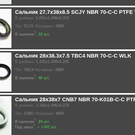
Сальник 27.7x38x8.5 SCJY NBR 70-C-C PTFE
В дюймах:
1.091x1.496x0.335
Тип:
SCJY
Материал:
NBR
?
В наличии
:
16 шт.
Сальник 28x38.3x7.5 TBC4 NBR 70-C-C WLK
В дюймах:
1.102x1.508x0.295
Тип:
TBC4
Материал:
NBR
?
В наличии
:
40 шт.
Сальник 28x38x7 CNB7 NBR 70-K01B-C-C PT
В дюймах:
1.102x1.496x0.276
Тип:
CNB7
Материал:
NBR
?
В наличии
:
24 шт.
?
Под заказ
:
~ >347 шт.