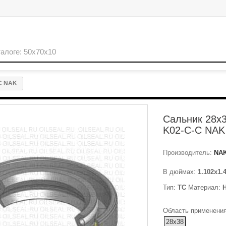
C NAK
Сальник 28x
K02-C-C NAK
Производитель:
NA
В дюймах:
1.102x1.
Тип:
TC
Материал:
Область применения
28x38