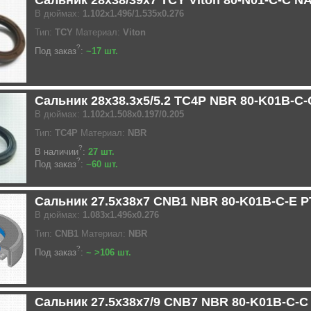
Сальник 28x38/39x7 TCY Viton 80-N01-C-C N
В дюймах:
1.102x1.496/1.535x0.276
Тип:
TCY
Материал:
Viton
?
Под заказ
:
~17 шт.
Сальник 28x38.3x5/5.2 TC4P NBR 80-K01B-C
В дюймах:
1.102x1.508x0.197/0.205
Тип:
TC4P
Материал:
NBR
?
В наличии
:
27 шт.
?
Под заказ
:
~60 шт.
Сальник 27.5x38x7 CNB1 NBR 80-K01B-C-E 
В дюймах:
1.083x1.496x0.276
Тип:
CNB1
Материал:
NBR
?
Под заказ
:
~ >106 шт.
Сальник 27.5x38x7/9 CNB7 NBR 80-K01B-C-