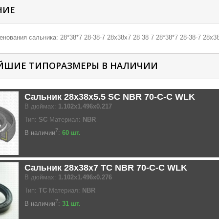
НИЕ
нования сальника: 28*38*7 28-38-7 28х38х7 28 38 7 28*38*7 28-38-7 28х38
ЙШИЕ ТИПОРАЗМЕРЫ В НАЛИЧИИ
Сальник 28x38x5.5 SC NBR 70-C-C WLK
В дюймах:
1.102x1.496x0.217
Тип:
SC
Материал:
NBR
?
В наличии
:
60 шт.
Сальник 28x38x7 TC NBR 70-C-C WLK
В дюймах:
1.102x1.496x0.276
Тип:
TC
Материал:
NBR
?
В наличии
:
31 шт.