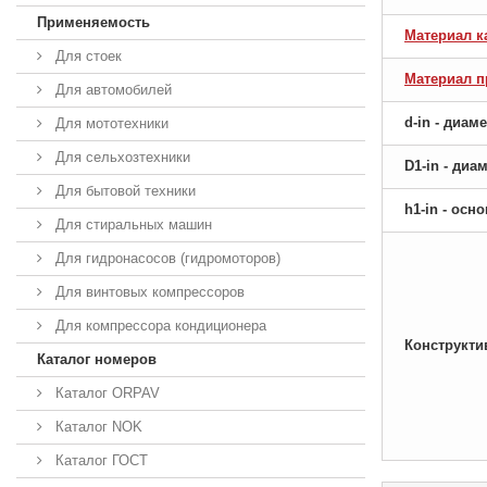
Применяемость
Материал к
Для стоек
Материал 
Для автомобилей
d-in - диам
Для мототехники
Для сельхозтехники
D1-in - ди
Для бытовой техники
h1-in - ос
Для стиральных машин
Для гидронасосов (гидромоторов)
Для винтовых компрессоров
Для компрессора кондиционера
Конструкти
Каталог номеров
Каталог ORPAV
Каталог NOK
Каталог ГОСТ