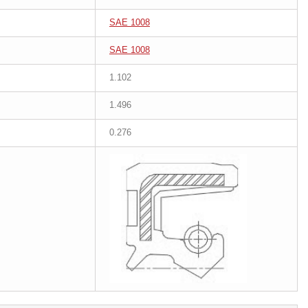
SAE 1008
SAE 1008
1.102
1.496
0.276