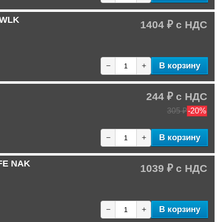
 WLK
1404 ₽
В корзину
−
+
244 ₽
305 ₽
-20%
В корзину
−
+
FE NAK
1039 ₽
В корзину
−
+