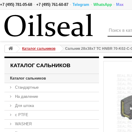
·
·
·
·
+7 (495) 781-05-68
+7 (495) 761-60-87
Telegram
WhatsApp
Max
Сальник 28x38x7 TC HNBR 70-K02-C-C NAK
Каталог сальников
Сальник 28x38x7 TC HNBR 70-K02-C-
КАТАЛОГ САЛЬНИКОВ
Каталог сальников
Стандартные
На давление
Для штока
с PTFE
WASHER