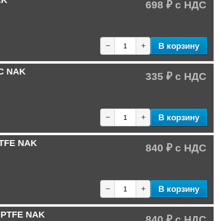
AK
698 ₽
В корзину
−
+
-C NAK
335 ₽
В корзину
−
+
PTFE NAK
840 ₽
В корзину
−
+
C PTFE NAK
840 ₽