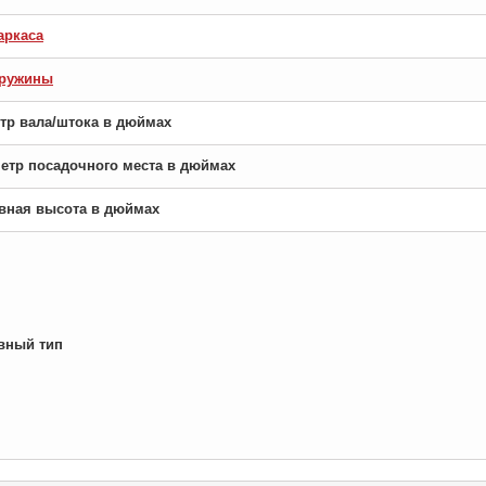
аркаса
пружины
етр вала/штока в дюймах
аметр посадочного места в дюймах
новная высота в дюймах
вный тип