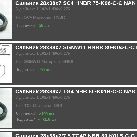
Сальник 28x38x7 SC4 HNBR 75-K96-C-C NAK
В дюймах:
1.102x1.496x0.276
Тип:
SC4
Материал:
HNBR
?
В наличии
:
59 шт.
Сальник 28x38x7 SGNW11 HNBR 80-K04-C-C
В дюймах:
1.102x1.496x0.276
Тип:
SGNW11
Материал:
HNBR
?
Под заказ
:
~50 шт.
Сальник 28x38x7 TG4 NBR 80-K01B-C-C NAK
В дюймах:
1.102x1.496x0.276
Тип:
TG4
Материал:
NBR
?
В наличии
:
>100 шт.
?
Под заказ
:
~ >118 шт.
Сальник 28x38x7/7.5 TC4P NBR 80-K01B-C-C