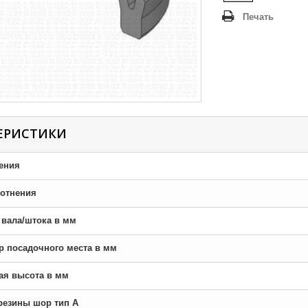
Печать
ЕРИСТИКИ
ения
отнения
р вала/штока в мм
тр посадочного места в мм
ная высота в мм
резины шор тип A