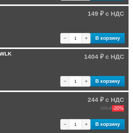
149 ₽
В корзину
−
+
 WLK
1404 ₽
В корзину
−
+
244 ₽
305 ₽
-20%
В корзину
−
+