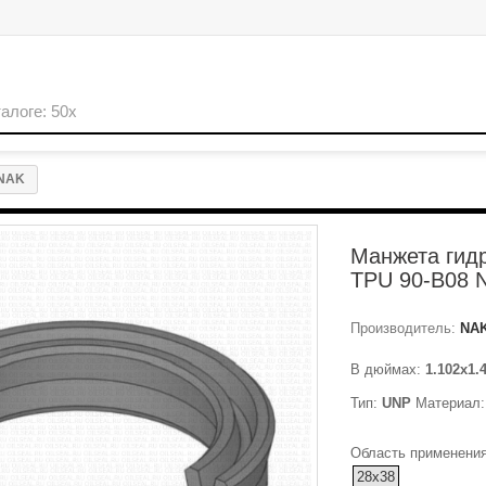
 NAK
Манжета гид
TPU 90-B08 
Производитель:
NA
В дюймах:
1.102x1.
Тип:
UNP
Материал
Область применения
28x38