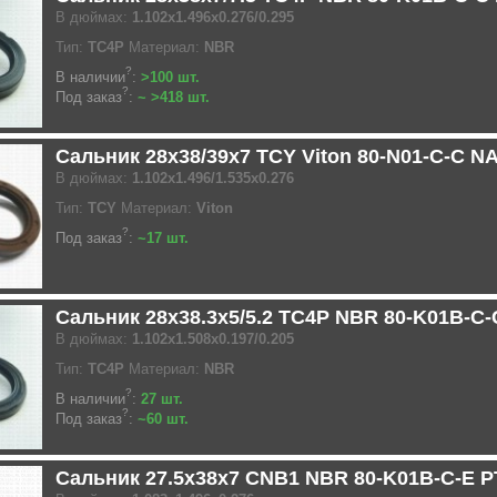
В дюймах:
1.102x1.496x0.276/0.295
Тип:
TC4P
Материал:
NBR
?
В наличии
:
>100 шт.
?
Под заказ
:
~ >418 шт.
Сальник 28x38/39x7 TCY Viton 80-N01-C-C N
В дюймах:
1.102x1.496/1.535x0.276
Тип:
TCY
Материал:
Viton
?
Под заказ
:
~17 шт.
Сальник 28x38.3x5/5.2 TC4P NBR 80-K01B-C
В дюймах:
1.102x1.508x0.197/0.205
Тип:
TC4P
Материал:
NBR
?
В наличии
:
27 шт.
?
Под заказ
:
~60 шт.
Сальник 27.5x38x7 CNB1 NBR 80-K01B-C-E 