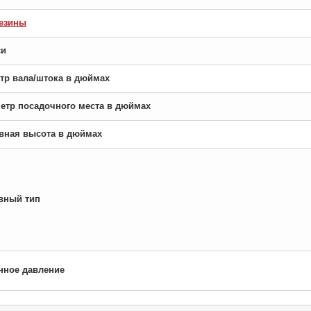
езины
си
етр вала/штока в дюймах
аметр посадочного места в дюймах
новная высота в дюймах
вный тип
нное давление