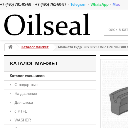
·
·
·
·
+7 (495) 781-05-68
+7 (495) 761-60-87
Telegram
WhatsApp
Max
Манжета гидр. 28x38x5 UNP TPU 90-B08 NAK
Каталог манжет
Манжета гидр. 28x38x5 UNP TPU 90-B08
КАТАЛОГ МАНЖЕТ
Каталог сальников
Стандартные
На давление
Для штока
с PTFE
WASHER