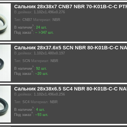
Сальник 28x38x7 CNB7 NBR 70-K01B-C-C PT
В дюймах:
1.102x1.496x0.276
Тип:
CNB7
Материал:
NBR
?
В наличии
:
24 шт.
?
Под заказ
:
~ >347 шт.
Сальник 28x37.6x5 SCN NBR 80-K01B-C-C N
В дюймах:
1.102x1.480x0.197
Тип:
SCN
Материал:
NBR
?
В наличии
:
92 шт.
?
Под заказ
:
~20 шт.
Сальник 28x38x6.5 SC4 NBR 80-K01B-C-C N
В дюймах:
1.102x1.496x0.256
Тип:
SC4
Материал:
NBR
?
В наличии
:
4 шт.
?
Под заказ
:
~93 шт.