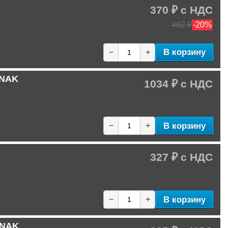
370 ₽
462 ₽
-20%
В корзину
−
+
 NAK
1034 ₽
В корзину
−
+
327 ₽
В корзину
−
+
 NAK