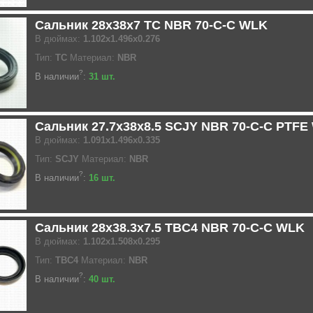
Сальник 28x38x7 TC NBR 70-C-C WLK
В дюймах:
1.102x1.496x0.276
Тип:
TC
Материал:
NBR
?
В наличии
:
31 шт.
Сальник 27.7x38x8.5 SCJY NBR 70-C-C PTFE
В дюймах:
1.091x1.496x0.335
Тип:
SCJY
Материал:
NBR
?
В наличии
:
16 шт.
Сальник 28x38.3x7.5 TBC4 NBR 70-C-C WLK
В дюймах:
1.102x1.508x0.295
Тип:
TBC4
Материал:
NBR
?
В наличии
:
40 шт.