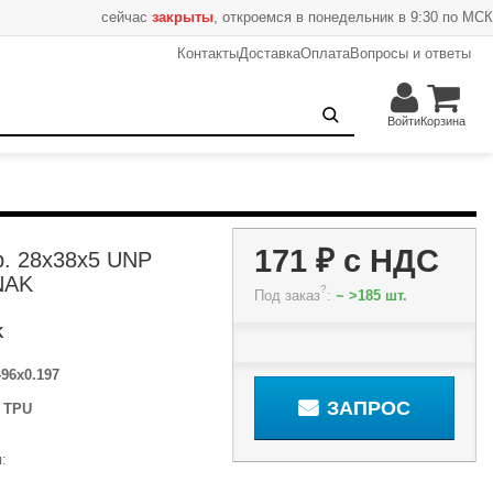
сейчас
закрыты
, откроемся в понедельник в 9:30 по МСК
Контакты
Доставка
Оплата
Вопросы и ответы
171 ₽
Запрос
Войти
Корзина
171 ₽
с НДС
р. 28x38x5 UNP
NAK
?
Под заказ
:
~ >185 шт.
K
496x0.197
ЗАПРОС
:
TPU
: