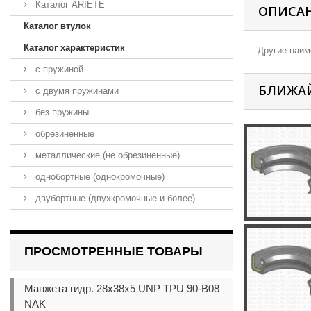
Каталог ARIETE
ОПИСА
Каталог втулок
Каталог характеристик
Другие наиме
с пружиной
БЛИЖА
с двумя пружинами
без пружины
обрезиненные
металлические (не обрезиненные)
однобортные (однокромочные)
двубортные (двухкромочные и более)
ПРОСМОТРЕННЫЕ ТОВАРЫ
Манжета гидр. 28x38x5 UNP TPU 90-B08
NAK