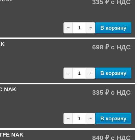
335 ₽
В корзину
−
+
AK
698 ₽
В корзину
−
+
-C NAK
335 ₽
В корзину
−
+
PTFE NAK
840 ₽