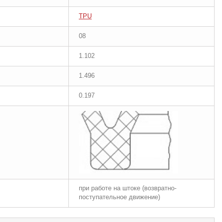
TPU
08
1.102
1.496
0.197
при работе на штоке (возвратно-
поступательное движение)