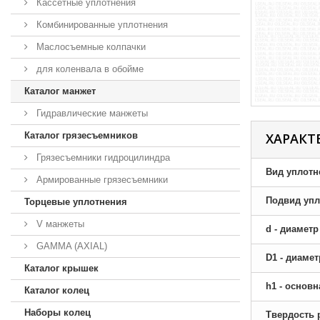
Кассетные уплотнения
Комбинированные уплотнения
Маслосъемные колпачки
для коленвала в обойме
Каталог манжет
Гидравлические манжеты
Каталог грязесъемников
ХАРАКТ
Грязесъемники гидроцилиндра
Вид уплотн
Армированные грязесъемники
Подвид упл
Торцевые уплотнения
V манжеты
d - диамет
GAMMA (AXIAL)
D1 - диаме
Каталог крышек
h1 - основ
Каталог колец
Наборы колец
Твердость 